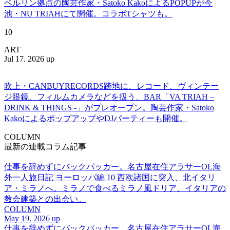
ベルリン拠点の陶芸作家・Satoko KakoによるPOPUPが今
池・NU TRIAHにて開催。コラボTシャツも。
10
ART
Jul 17. 2026 up
吹上・CANBUYRECORDS跡地に、レコード、ヴィンテー
ジ眼鏡、フィルムカメラなどを扱う、BAR「VA TRIAH –
DRINK & THINGS -」がプレオープン。陶芸作家・Satoko
KakoによるポップアップやDJパーティーも開催。
COLUMN
最新の連載コラム記事
仕事を辞めずにバックパッカー。名古屋在住アラサーOL海
外一人旅日記 ヨーロッパ編 10 西欧諸国に突入、北イタリ
ア・ミラノへ。ミラノで食べるミラノ風ドリア、イタリアの
教会建築との出会い。
COLUMN
May 19. 2026 up
仕事を辞めずにバックパッカー。名古屋在住アラサーOL海