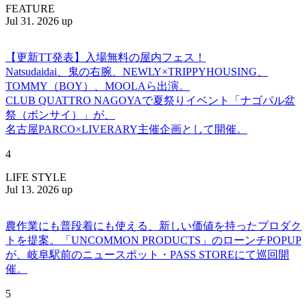
FEATURE
Jul 31. 2026 up
【更新TT発表】入場無料の屋内フェス！
Natsudaidai、鬼の右腕、NEWLY×TRIPPYHOUSING、
TOMMY（BOY）、MOOLAら出演。
CLUB QUATTRO NAGOYAで夏祭りイベント「ナゴパル盆
祭（ボンサイ）」が、
名古屋PARCO×LIVERARY主催企画として開催。
4
LIFE STYLE
Jul 13. 2026 up
農作業にも普段着にも使える、新しい価値を持ったプロダク
トを提案。「UNCOMMON PRODUCTS」のローンチPOPUP
が、岐阜駅前のニュースポット・PASS STOREにて巡回開
催。
5