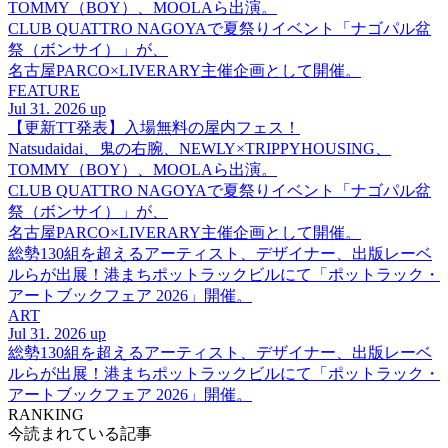
TOMMY（BOY）、MOOLAら出演。
CLUB QUATTRO NAGOYAで夏祭りイベント「ナゴパル盆
祭（ボンサイ）」が、
名古屋PARCO×LIVERARY主催企画として開催。
FEATURE
Jul 31. 2026 up
【更新TT発表】入場無料の屋内フェス！
Natsudaidai、鬼の右腕、NEWLY×TRIPPYHOUSING、
TOMMY（BOY）、MOOLAら出演。
CLUB QUATTRO NAGOYAで夏祭りイベント「ナゴパル盆
祭（ボンサイ）」が、
名古屋PARCO×LIVERARY主催企画として開催。
総勢130組を超えるアーティスト、デザイナー、出版レーベ
ルらが出展！港まちポットラックビルにて「ポットラック・
アートブックフェア 2026」開催。
ART
Jul 31. 2026 up
総勢130組を超えるアーティスト、デザイナー、出版レーベ
ルらが出展！港まちポットラックビルにて「ポットラック・
アートブックフェア 2026」開催。
RANKING
今読まれている記事