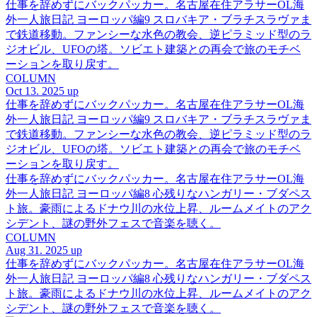
仕事を辞めずにバックパッカー。名古屋在住アラサーOL海
外一人旅日記 ヨーロッパ編9 スロバキア・ブラチスラヴァま
で鉄道移動。ファンシーな水色の教会、逆ピラミッド型のラ
ジオビル、UFOの塔。ソビエト建築との再会で旅のモチベ
ーションを取り戻す。
COLUMN
Oct 13. 2025 up
仕事を辞めずにバックパッカー。名古屋在住アラサーOL海
外一人旅日記 ヨーロッパ編9 スロバキア・ブラチスラヴァま
で鉄道移動。ファンシーな水色の教会、逆ピラミッド型のラ
ジオビル、UFOの塔。ソビエト建築との再会で旅のモチベ
ーションを取り戻す。
仕事を辞めずにバックパッカー。名古屋在住アラサーOL海
外一人旅日記 ヨーロッパ編8 心残りなハンガリー・ブダペス
ト旅。豪雨によるドナウ川の水位上昇、ルームメイトのアク
シデント、謎の野外フェスで音楽を聴く。
COLUMN
Aug 31. 2025 up
仕事を辞めずにバックパッカー。名古屋在住アラサーOL海
外一人旅日記 ヨーロッパ編8 心残りなハンガリー・ブダペス
ト旅。豪雨によるドナウ川の水位上昇、ルームメイトのアク
シデント、謎の野外フェスで音楽を聴く。