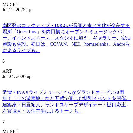
MUSIC
Jul 11. 2026 up
南区発のコレクティブ・D.R.C.が⾳楽と⾷と⽂化が交差する
場所「Quest Luv」を内田橋にオープン！ミュージックバ
ー、イベントスペース、スタジオに加え、ギャラリー、宿泊
施設も併設。初日は、COVAN、NEI、homarelanka、Andreら
によるライブも。
6
ART
Jul 24. 2026 up
常滑・INAXライブミュージアムがグランドオープン20周
年！「土の遊園地」など五感で楽しむ特別イベントを開催。
建築家・日置拓人、ランドスケープデザイナー・樋口彩土、
左官職人・久住有生によるトークも。
7
MUSIC