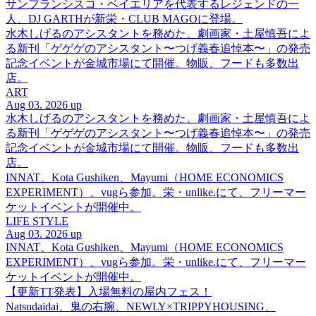
サンフランシスコ・ベイエリアを代表するレジェンドの一
人、DJ GARTHが新栄・CLUB MAGOに登場。
水木しげるのアシスタントを務めた、劇画家・土屋慎吾によ
る新刊「ゲゲゲのアシスタント〜つげ義春追悼本〜」の発売
記念イベントが金城市場にて開催。物販、フードも多数出
店。
ART
Aug 03. 2026 up
水木しげるのアシスタントを務めた、劇画家・土屋慎吾によ
る新刊「ゲゲゲのアシスタント〜つげ義春追悼本〜」の発売
記念イベントが金城市場にて開催。物販、フードも多数出
店。
INNAT、Kota Gushiken、Mayumi（HOME ECONOMICS
EXPERIMENT）、vugら参加。栄・unlike.にて、フリーマー
ケットイベントが開催中。
LIFE STYLE
Aug 03. 2026 up
INNAT、Kota Gushiken、Mayumi（HOME ECONOMICS
EXPERIMENT）、vugら参加。栄・unlike.にて、フリーマー
ケットイベントが開催中。
【更新TT発表】入場無料の屋内フェス！
Natsudaidai、鬼の右腕、NEWLY×TRIPPYHOUSING、