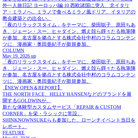
外一人旅日記 ヨーロッパ編 10 西欧諸国に突入、北イタリ
ア・ミラノへ。ミラノで食べるミラノ風ドリア、イタリアの
教会建築との出会い。
「夜のリラックスタイム」をテーマに、柴田聡子、原田ちあ
き、ジェーン・スー、ヒャダイン、燃え殻ら錚々たる執筆陣
が参加。名古屋を拠点とする株式会社中村のコラムコンテン
ツに、漫画家・奥田亜紀子が新規参加。
COLUMN
May 19. 2026 up
「夜のリラックスタイム」をテーマに、柴田聡子、原田ちあ
き、ジェーン・スー、ヒャダイン、燃え殻ら錚々たる執筆陣
が参加。名古屋を拠点とする株式会社中村のコラムコンテン
ツに、漫画家・奥田亜紀子が新規参加。
【NEW OPEN＆REPORT】
THE NORTH FACE、HELLY HANSENなどのブランドを展
開するGOLDWINが、
新たな体験型カスタムサービス「REPAIR & CUSTOM
CORNER」を栄・ラシックに常設。
SHINKNOWNSUKEらも参加した、ローンチイベント当日を
レポート。
FEATURE