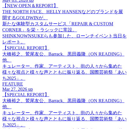
May 03. 2026 up
【NEW OPEN＆REPORT】
THE NORTH FACE、HELLY HANSENなどのブランドを展
開するGOLDWINが、
新たな体験型カスタムサービス「REPAIR & CUSTOM
CORNER」を栄・ラシックに常設。
SHINKNOWNSUKEらも参加した、ローンチイベント当日を
レポート。
【SPECIAL REPORT】
大橋裕之、鷲尾友公、Barrack、黒田義隆（ON READING）
他、
キュレーター、作家、アーティスト、街の人々から集めた
様々な視点と様々な声とともに振り返る、国際芸術祭「あい
ち2025」。
FEATURE
Mar 27. 2026 up
【SPECIAL REPORT】
大橋裕之、鷲尾友公、Barrack、黒田義隆（ON READING）
他、
キュレーター、作家、アーティスト、街の人々から集めた
様々な視点と様々な声とともに振り返る、国際芸術祭「あい
ち2025」。