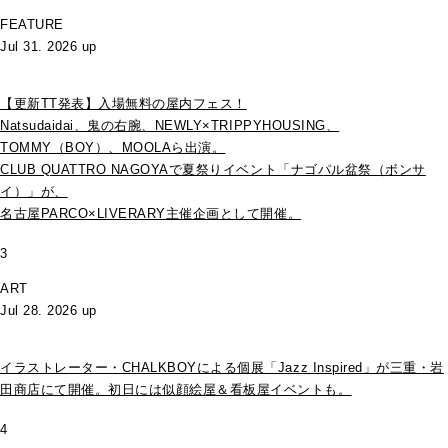
FEATURE
Jul 31. 2026 up
【更新TT発表】入場無料の屋内フェス！
Natsudaidai、鬼の右腕、NEWLY×TRIPPYHOUSING、
TOMMY（BOY）、MOOLAら出演。
CLUB QUATTRO NAGOYAで夏祭りイベント「ナゴパル盆祭（ボンサ
イ）」が、
名古屋PARCO×LIVERARY主催企画として開催。
3
ART
Jul 28. 2026 up
イラストレーター・CHALKBOYによる個展「Jazz Inspired」が三重・岩
田商店にて開催。初日には似顔絵屋＆看板屋イベントも。
4