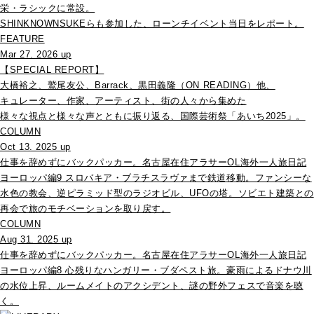
栄・ラシックに常設。
SHINKNOWNSUKEらも参加した、ローンチイベント当日をレポート。
FEATURE
Mar 27. 2026 up
【SPECIAL REPORT】
大橋裕之、鷲尾友公、Barrack、黒田義隆（ON READING）他、
キュレーター、作家、アーティスト、街の人々から集めた
様々な視点と様々な声とともに振り返る、国際芸術祭「あいち2025」。
COLUMN
Oct 13. 2025 up
仕事を辞めずにバックパッカー。名古屋在住アラサーOL海外一人旅日記
ヨーロッパ編9 スロバキア・ブラチスラヴァまで鉄道移動。ファンシーな
水色の教会、逆ピラミッド型のラジオビル、UFOの塔。ソビエト建築との
再会で旅のモチベーションを取り戻す。
COLUMN
Aug 31. 2025 up
仕事を辞めずにバックパッカー。名古屋在住アラサーOL海外一人旅日記
ヨーロッパ編8 心残りなハンガリー・ブダペスト旅。豪雨によるドナウ川
の水位上昇、ルームメイトのアクシデント、謎の野外フェスで音楽を聴
く。