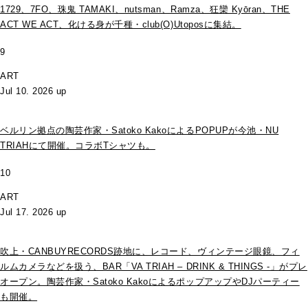
1729、7FO、珠鬼 TAMAKI、nutsman、Ramza、狂欒 Kyōran、THE
ACT WE ACT、化ける身が千種・club(O)Utoposに集結。
9
ART
Jul 10. 2026 up
ベルリン拠点の陶芸作家・Satoko KakoによるPOPUPが今池・NU
TRIAHにて開催。コラボTシャツも。
10
ART
Jul 17. 2026 up
吹上・CANBUYRECORDS跡地に、レコード、ヴィンテージ眼鏡、フィ
ルムカメラなどを扱う、BAR「VA TRIAH – DRINK & THINGS -」がプレ
オープン。陶芸作家・Satoko KakoによるポップアップやDJパーティー
も開催。