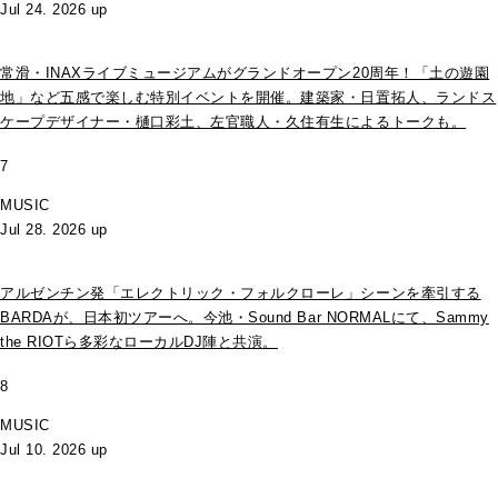
Jul 24. 2026 up
常滑・INAXライブミュージアムがグランドオープン20周年！「土の遊園
地」など五感で楽しむ特別イベントを開催。建築家・日置拓人、ランドス
ケープデザイナー・樋口彩土、左官職人・久住有生によるトークも。
7
MUSIC
Jul 28. 2026 up
アルゼンチン発「エレクトリック・フォルクローレ」シーンを牽引する
BARDAが、日本初ツアーへ。今池・Sound Bar NORMALにて、Sammy
the RIOTら多彩なローカルDJ陣と共演。
8
MUSIC
Jul 10. 2026 up