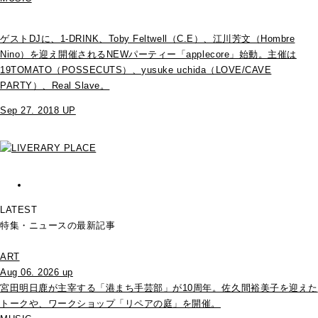
ゲストDJに、1-DRINK、Toby Feltwell（C.E）、江川芳文（Hombre
Nino）を迎え開催されるNEWパーティー「applecore」始動。主催は
19TOMATO（POSSECUTS）、yusuke uchida（LOVE/CAVE
PARTY）、Real Slave。
Sep 27. 2018 UP
LATEST
特集・ニュースの最新記事
ART
Aug 06. 2026 up
宮田明日鹿が主宰する「港まち手芸部」が10周年。佐久間裕美子を迎えた
トークや、ワークショップ「リペアの庭」を開催。