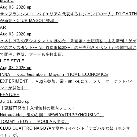
MUSIC
Aug 03. 2026 up
サンフランシスコ・ベイエリアを代表するレジェンドの一人、DJ GARTH
が新栄・CLUB MAGOに登場。
ART
Aug 03. 2026 up
水木しげるのアシスタントを務めた、劇画家・土屋慎吾による新刊「ゲゲ
ゲのアシスタント〜つげ義春追悼本〜」の発売記念イベントが金城市場に
て開催。物販、フードも多数出店。
LIFE STYLE
Aug 03. 2026 up
INNAT、Kota Gushiken、Mayumi（HOME ECONOMICS
EXPERIMENT）、vugら参加。栄・unlike.にて、フリーマーケットイベ
ントが開催中。
FEATURE
Jul 31. 2026 up
【更新TT発表】入場無料の屋内フェス！
Natsudaidai、鬼の右腕、NEWLY×TRIPPYHOUSING、
TOMMY（BOY）、MOOLAら出演。
CLUB QUATTRO NAGOYAで夏祭りイベント「ナゴパル盆祭（ボンサ
イ）」が、