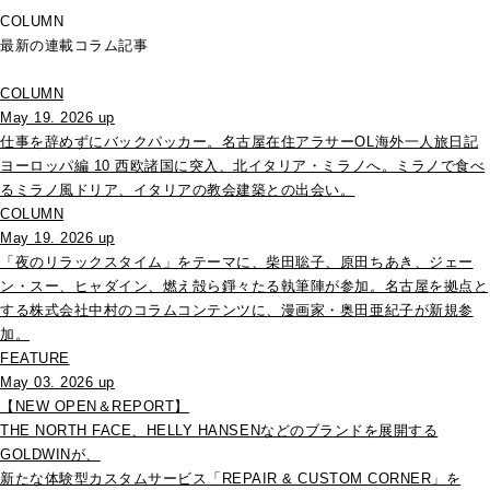
COLUMN
最新の連載コラム記事
COLUMN
May 19. 2026 up
仕事を辞めずにバックパッカー。名古屋在住アラサーOL海外一人旅日記
ヨーロッパ編 10 西欧諸国に突入、北イタリア・ミラノへ。ミラノで食べ
るミラノ風ドリア、イタリアの教会建築との出会い。
COLUMN
May 19. 2026 up
「夜のリラックスタイム」をテーマに、柴田聡子、原田ちあき、ジェー
ン・スー、ヒャダイン、燃え殻ら錚々たる執筆陣が参加。名古屋を拠点と
する株式会社中村のコラムコンテンツに、漫画家・奥田亜紀子が新規参
加。
FEATURE
May 03. 2026 up
【NEW OPEN＆REPORT】
THE NORTH FACE、HELLY HANSENなどのブランドを展開する
GOLDWINが、
新たな体験型カスタムサービス「REPAIR & CUSTOM CORNER」を