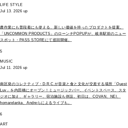
LIFE STYLE
Jul 13. 2026 up
農作業にも普段着にも使える、新しい価値を持ったプロダクトを提案。
「UNCOMMON PRODUCTS」のローンチPOPUPが、岐阜駅前のニュー
スポット・PASS STOREにて巡回開催。
5
MUSIC
Jul 11. 2026 up
南区発のコレクティブ・D.R.C.が⾳楽と⾷と⽂化が交差する場所「Quest
Luv」を内田橋にオープン！ミュージックバー、イベントスペース、スタ
ジオに加え、ギャラリー、宿泊施設も併設。初日は、COVAN、NEI、
homarelanka、Andreらによるライブも。
6
ART