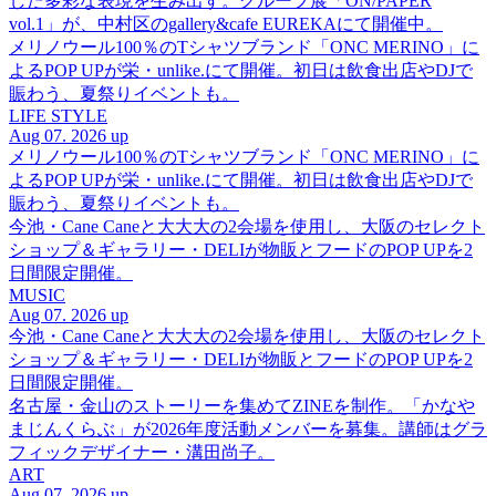
した多彩な表現を生み出す。グループ展「ON/PAPER
vol.1」が、中村区のgallery&cafe EUREKAにて開催中。
メリノウール100％のTシャツブランド「ONC MERINO」に
よるPOP UPが栄・unlike.にて開催。初日は飲食出店やDJで
賑わう、夏祭りイベントも。
LIFE STYLE
Aug 07. 2026 up
メリノウール100％のTシャツブランド「ONC MERINO」に
よるPOP UPが栄・unlike.にて開催。初日は飲食出店やDJで
賑わう、夏祭りイベントも。
今池・Cane Caneと大大大の2会場を使用し、大阪のセレクト
ショップ＆ギャラリー・DELIが物販とフードのPOP UPを2
日間限定開催。
MUSIC
Aug 07. 2026 up
今池・Cane Caneと大大大の2会場を使用し、大阪のセレクト
ショップ＆ギャラリー・DELIが物販とフードのPOP UPを2
日間限定開催。
名古屋・金山のストーリーを集めてZINEを制作。「かなや
まじんくらぶ」が2026年度活動メンバーを募集。講師はグラ
フィックデザイナー・溝田尚子。
ART
Aug 07. 2026 up