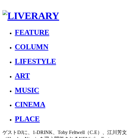
FEATURE
COLUMN
LIFESTYLE
ART
MUSIC
CINEMA
PLACE
ゲストDJに、1-DRINK、Toby Feltwell（C.E）、江川芳文