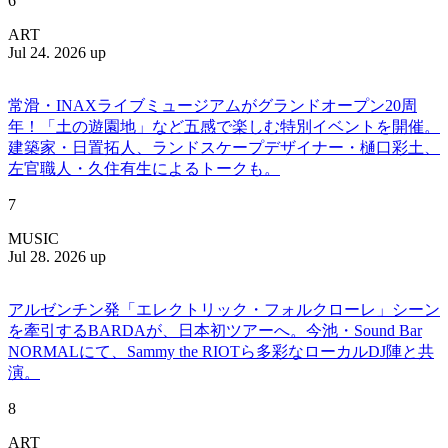
6
ART
Jul 24. 2026 up
常滑・INAXライブミュージアムがグランドオープン20周
年！「土の遊園地」など五感で楽しむ特別イベントを開催。
建築家・日置拓人、ランドスケープデザイナー・樋口彩土、
左官職人・久住有生によるトークも。
7
MUSIC
Jul 28. 2026 up
アルゼンチン発「エレクトリック・フォルクローレ」シーン
を牽引するBARDAが、日本初ツアーへ。今池・Sound Bar
NORMALにて、Sammy the RIOTら多彩なローカルDJ陣と共
演。
8
ART