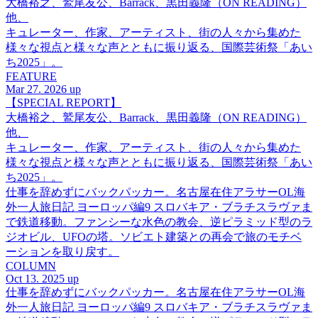
大橋裕之、鷲尾友公、Barrack、黒田義隆（ON READING）
他、
キュレーター、作家、アーティスト、街の人々から集めた
様々な視点と様々な声とともに振り返る、国際芸術祭「あい
ち2025」。
FEATURE
Mar 27. 2026 up
【SPECIAL REPORT】
大橋裕之、鷲尾友公、Barrack、黒田義隆（ON READING）
他、
キュレーター、作家、アーティスト、街の人々から集めた
様々な視点と様々な声とともに振り返る、国際芸術祭「あい
ち2025」。
仕事を辞めずにバックパッカー。名古屋在住アラサーOL海
外一人旅日記 ヨーロッパ編9 スロバキア・ブラチスラヴァま
で鉄道移動。ファンシーな水色の教会、逆ピラミッド型のラ
ジオビル、UFOの塔。ソビエト建築との再会で旅のモチベ
ーションを取り戻す。
COLUMN
Oct 13. 2025 up
仕事を辞めずにバックパッカー。名古屋在住アラサーOL海
外一人旅日記 ヨーロッパ編9 スロバキア・ブラチスラヴァま