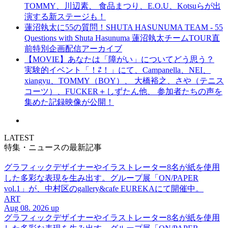
TOMMY、川辺素、 食品まつり、E.O.U、Kotsuらが出
演する新ステージも！
蓮沼執太に55の質問！SHUTA HASUNUMA TEAM - 55
Questions with Shuta Hasunuma 蓮沼執太チームTOUR直
前特別企画配信アーカイブ
【MOVIE】あなたは「障がい」についてどう思う？
実験的イベント「！⇄！」にて、Campanella、NEI、
xiangyu、TOMMY（BOY）、 大橋裕之、さや（テニス
コーツ）、FUCKER＋しずたん他、 参加者たちの声を
集めた記録映像が公開！
LATEST
特集・ニュースの最新記事
グラフィックデザイナーやイラストレーター8名が紙を使用
した多彩な表現を生み出す。グループ展「ON/PAPER
vol.1」が、中村区のgallery&cafe EUREKAにて開催中。
ART
Aug 08. 2026 up
グラフィックデザイナーやイラストレーター8名が紙を使用