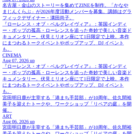
名古屋・金山のストーリーを集めてZINEを制作。「かなや
まじんくらぶ」が2026年度活動メンバーを募集。講師はグラ
フィックデザイナー・溝田尚子。
『ローレンス・オブ・ベルグレイヴィア』：英国インディ
ー・ポップの孤高・ローレンスを追った奇妙で美しい音楽ド
キュメンタリー。伏見ミリオン座にて1日限定で上映。本作
にまつわるトークイベントやポップアップ、DJ イベント
も。
CINEMA
Aug 07. 2026 up
『ローレンス・オブ・ベルグレイヴィア』：英国インディ
ー・ポップの孤高・ローレンスを追った奇妙で美しい音楽ド
キュメンタリー。伏見ミリオン座にて1日限定で上映。本作
にまつわるトークイベントやポップアップ、DJ イベント
も。
宮田明日鹿が主宰する「港まち手芸部」が10周年。佐久間裕
美子を迎えたトークや、ワークショップ「リペアの庭」を開
催。
ART
Aug 06. 2026 up
宮田明日鹿が主宰する「港まち手芸部」が10周年。佐久間裕
美子を迎えたトークや、ワークショップ「リペアの庭」を開