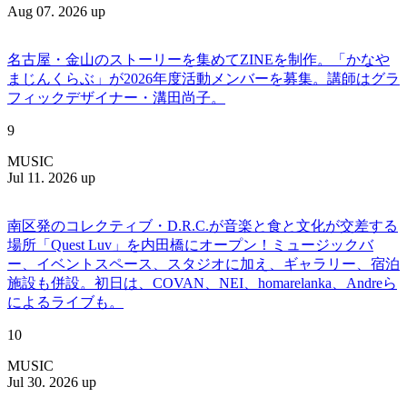
Aug 07. 2026 up
名古屋・金山のストーリーを集めてZINEを制作。「かなや
まじんくらぶ」が2026年度活動メンバーを募集。講師はグラ
フィックデザイナー・溝田尚子。
9
MUSIC
Jul 11. 2026 up
南区発のコレクティブ・D.R.C.が⾳楽と⾷と⽂化が交差する
場所「Quest Luv」を内田橋にオープン！ミュージックバ
ー、イベントスペース、スタジオに加え、ギャラリー、宿泊
施設も併設。初日は、COVAN、NEI、homarelanka、Andreら
によるライブも。
10
MUSIC
Jul 30. 2026 up