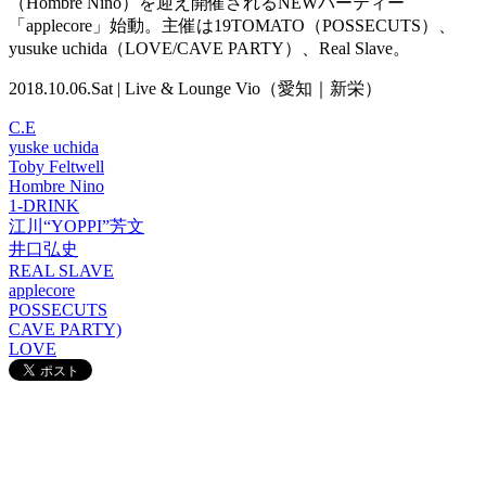
（Hombre Nino）を迎え開催されるNEWパーティー
「applecore」始動。主催は19TOMATO（POSSECUTS）、
yusuke uchida（LOVE/CAVE PARTY）、Real Slave。
2018.10.06.Sat | Live & Lounge Vio（愛知｜新栄）
C.E
yuske uchida
Toby Feltwell
Hombre Nino
1-DRINK
江川“YOPPI”芳文
井口弘史
REAL SLAVE
applecore
POSSECUTS
CAVE PARTY)
LOVE