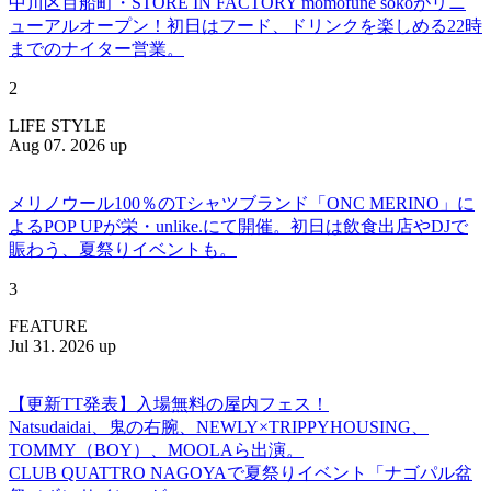
中川区百船町・STORE IN FACTORY momofune sokoがリニ
ューアルオープン！初日はフード、ドリンクを楽しめる22時
までのナイター営業。
2
LIFE STYLE
Aug 07. 2026 up
メリノウール100％のTシャツブランド「ONC MERINO」に
よるPOP UPが栄・unlike.にて開催。初日は飲食出店やDJで
賑わう、夏祭りイベントも。
3
FEATURE
Jul 31. 2026 up
【更新TT発表】入場無料の屋内フェス！
Natsudaidai、鬼の右腕、NEWLY×TRIPPYHOUSING、
TOMMY（BOY）、MOOLAら出演。
CLUB QUATTRO NAGOYAで夏祭りイベント「ナゴパル盆