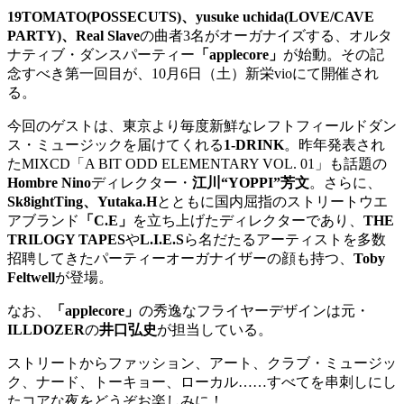
19TOMATO(POSSECUTS)、yusuke uchida(LOVE/CAVE
PARTY)、Real Slave
の曲者3名がオーガナイズする、オルタ
ナティブ・ダンスパーティー
「applecore」
が始動。その記
念すべき第一回目が、10月6日（土）新栄vioにて開催され
る。
今回のゲストは、東京より毎度新鮮なレフトフィールドダン
ス・ミュージックを届けてくれる
1-DRINK
。昨年発表され
たMIXCD「A BIT ODD ELEMENTARY VOL. 01」も話題の
Hombre Nino
ディレクター・
江川“YOPPI”芳文
。さらに、
Sk8ightTing、Yutaka.H
とともに国内屈指のストリートウエ
アブランド
「C.E」
を立ち上げたディレクターであり、
THE
TRILOGY TAPES
や
L.I.E.S
ら名だたるアーティストを多数
招聘してきたパーティーオーガナイザーの顔も持つ、
Toby
Feltwell
が登場。
なお、
「applecore」
の秀逸なフライヤーデザインは元・
ILLDOZER
の
井口弘史
が担当している。
ストリートからファッション、アート、クラブ・ミュージッ
ク、ナード、トーキョー、ローカル……すべてを串刺しにし
たコアな夜をどうぞお楽しみに！