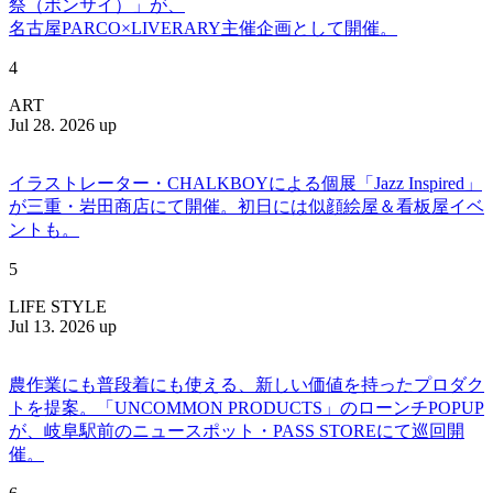
祭（ボンサイ）」が、
名古屋PARCO×LIVERARY主催企画として開催。
4
ART
Jul 28. 2026 up
イラストレーター・CHALKBOYによる個展「Jazz Inspired」
が三重・岩田商店にて開催。初日には似顔絵屋＆看板屋イベ
ントも。
5
LIFE STYLE
Jul 13. 2026 up
農作業にも普段着にも使える、新しい価値を持ったプロダク
トを提案。「UNCOMMON PRODUCTS」のローンチPOPUP
が、岐阜駅前のニュースポット・PASS STOREにて巡回開
催。