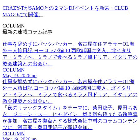
CRAZY-TがSAMOとの２マンDJイベントを新栄・CLUB
MAGOにて開催。
COLUMN
最新の連載コラム記事
仕事を辞めずにバックパッカー。名古屋在住アラサーOL海
外一人旅日記 ヨーロッパ編 10 西欧諸国に突入、北イタリ
ア・ミラノへ。ミラノで食べるミラノ風ドリア、イタリアの
教会建築との出会い。
COLUMN
May 19. 2026 up
仕事を辞めずにバックパッカー。名古屋在住アラサーOL海
外一人旅日記 ヨーロッパ編 10 西欧諸国に突入、北イタリ
ア・ミラノへ。ミラノで食べるミラノ風ドリア、イタリアの
教会建築との出会い。
「夜のリラックスタイム」をテーマに、柴田聡子、原田ちあ
き、ジェーン・スー、ヒャダイン、燃え殻ら錚々たる執筆陣
が参加。名古屋を拠点とする株式会社中村のコラムコンテン
ツに、漫画家・奥田亜紀子が新規参加。
COLUMN
May 19. 2026 up