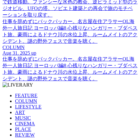
で鉄道移動。ファンシーな水色の教会、逆ピラミッド型のラ
ジオビル、UFOの塔。ソビエト建築との再会で旅のモチベ
ーションを取り戻す。
仕事を辞めずにバックパッカー。名古屋在住アラサーOL海
外一人旅日記 ヨーロッパ編8 心残りなハンガリー・ブダペス
ト旅。豪雨によるドナウ川の水位上昇、ルームメイトのアク
シデント、謎の野外フェスで音楽を聴く。
COLUMN
Aug 31. 2025 up
仕事を辞めずにバックパッカー。名古屋在住アラサーOL海
外一人旅日記 ヨーロッパ編8 心残りなハンガリー・ブダペス
ト旅。豪雨によるドナウ川の水位上昇、ルームメイトのアク
シデント、謎の野外フェスで音楽を聴く。
FEATURE
COLUMN
LIFESTYLE
ART
MUSIC
CINEMA
PLACE
REVIEW