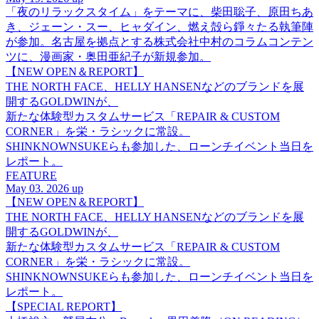
「夜のリラックスタイム」をテーマに、柴田聡子、原田ちあ
き、ジェーン・スー、ヒャダイン、燃え殻ら錚々たる執筆陣
が参加。名古屋を拠点とする株式会社中村のコラムコンテン
ツに、漫画家・奥田亜紀子が新規参加。
【NEW OPEN＆REPORT】
THE NORTH FACE、HELLY HANSENなどのブランドを展
開するGOLDWINが、
新たな体験型カスタムサービス「REPAIR & CUSTOM
CORNER」を栄・ラシックに常設。
SHINKNOWNSUKEらも参加した、ローンチイベント当日を
レポート。
FEATURE
May 03. 2026 up
【NEW OPEN＆REPORT】
THE NORTH FACE、HELLY HANSENなどのブランドを展
開するGOLDWINが、
新たな体験型カスタムサービス「REPAIR & CUSTOM
CORNER」を栄・ラシックに常設。
SHINKNOWNSUKEらも参加した、ローンチイベント当日を
レポート。
【SPECIAL REPORT】