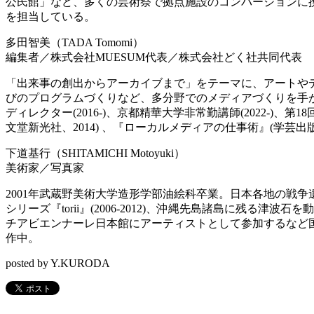
公民館」など、多くの芸術祭で拠点施設のコンバージョンに携わる
を担当している。
多田智美（TADA Tomomi）
編集者／株式会社MUESUM代表／株式会社どく社共同代表
「出来事の創出からアーカイブまで」をテーマに、アートや
びのプログラムづくりなど、多分野でのメディアづくりを手がける。D
ディレクター(2016-)、京都精華大学非常勤講師(2022-)
文堂新光社、2014) 、『ローカルメディアの仕事術』(学芸出版
下道基行（SHITAMICHI Motoyuki）
美術家／写真家
2001年武蔵野美術大学造形学部油絵科卒業。日本各地の戦争遺
シリーズ『torii』(2006-2012)、沖縄先島諸島に残る
チアビエンナーレ日本館にアーティストとして参加するなど
作中。
posted by Y.KURODA