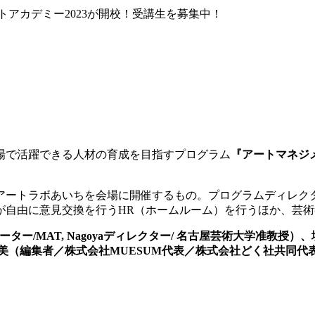
アカデミー2023が開校！受講生を募集中！
場で活躍できる人材の育成を目指すプログラム
『アートマネジメ
アートラボあいちを会場に開催するもの。プログラムディレク
が自由に意見交換を行うHR（ホームルーム）を行うほか、芸
ター/MAT, Nagoyaディレクター/ 名古屋芸術大学准教
美（編集者／株式会社MUESUM代表／株式会社どく社共同代