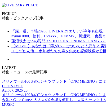
PICK UP
特集・ピックアップ記事
「森、道、市場2026」LIVERARYエリアが今年も出現。
hyunis1000、徳利、Licaxxx、TOMMY、川辺素、 
蓮沼執太に55の質問！SHUTA HASUNUMA TEAM - 55 Q
【MOVIE】あなたは「障がい」についてどう思う？ 実験的イ
＋しずたん他、 参加者たちの声を集めた記録映像が公
LATEST
特集・ニュースの最新記事
メリノウール100％のTシャツブランド「ONC MERINO」によ
LIFE STYLE
Aug 07. 2026 up
メリノウール100％のTシャツブランド「ONC MERINO」によ
今池・Cane Caneと大大大の2会場を使用し、大阪のセレクト
MUSIC