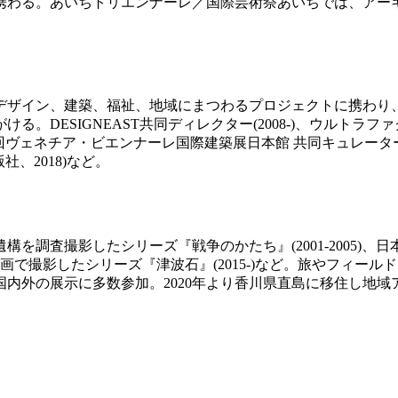
。あいちトリエンナーレ／国際芸術祭あいちでは、アーキテクトと
デザイン、建築、福祉、地域にまつわるプロジェクトに携わり
ESIGNEAST共同ディレクター(2008-)、ウルトラファクトリ
、第18回ヴェネチア・ビエンナーレ国際建築展日本館 共同キュレー
社、2018)など。
構を調査撮影したシリーズ『戦争のかたち』(2001-2005
津波石を動画で撮影したシリーズ『津波石』(2015-)など。旅やフ
国内外の展示に多数参加。2020年より香川県直島に移住し地