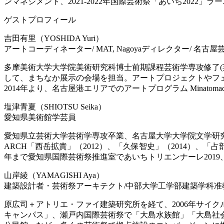
ンマネジメント、2021-2022年国際芸術祭「あいち2022
ゲストプロフィール
吉田有里（YOSHIDA Yuri）
アートコーディネーター/ MAT, Nagoyaディレクター/ 名古
多摩美術大学大学院美術研究科博士前期課程芸術学専攻修了(芸術学修
して、まちなか展示の会場を担当。アートプロジェクトやフ
2014年より、名古屋港エリアでのアートプログラム Minatomachi
塩津青夏（SHIOTSU Seika）
愛知県美術館学芸員
愛知県立芸術大学芸術学専攻卒業、名古屋大学大学院文学研究科修
ARCH「西岳拡貴」（2012）、「久保智史」（2014）、「占
年まで愛知県国際芸術祭推進室であいちトリエンナーレ2019
山岸綾（YAMAGISHI Aya）
建築設計者・芸術祭アーキテクト/中部大学工学部建築学科准
原広司＋アトリエ・ファイ建築研究所を経て、2006年サイ
キャンパス」、瀬戸内国際芸術祭で「大島水族館」「大島社