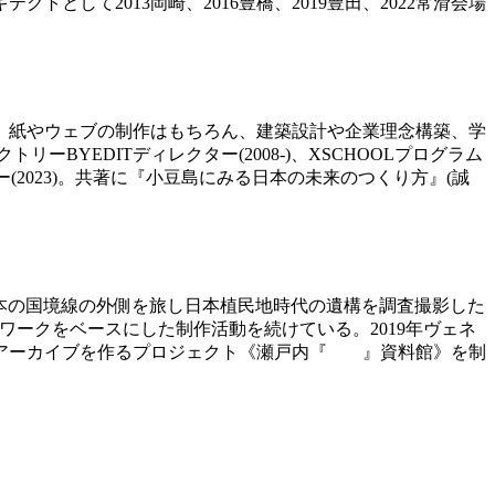
して2013岡崎、2016豊橋、2019豊田、2022常滑会場
、紙やウェブの制作はもちろん、建築設計や企業理念構築、学
ーBYEDITディレクター(2008-)、XSCHOOLプログラム
ター(2023)。共著に『小豆島にみる日本の未来のつくり方』(誠
)、日本の国境線の外側を旅し日本植民地時代の遺構を調査撮影した
ィールドワークをベースにした制作活動を続けている。2019年ヴェネ
域アーカイブを作るプロジェクト《瀬戸内『 』資料館》を制