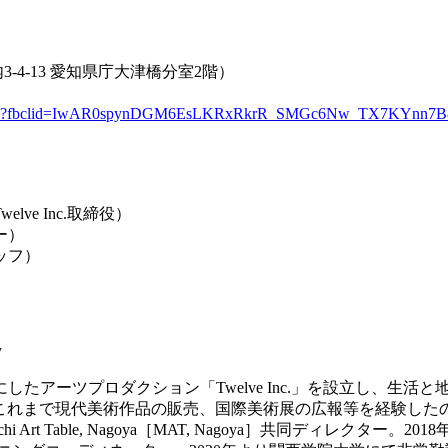
4-13 愛知県庁大津橋分室2階）
-005280.html?fbclid=IwAR0spynDGM6EsLKRxRkrR_SMGc6Nw_TX7KYn
e Inc.取締役）
ー）
ッフ）
y
したアーツプロダクション「Twelve Inc.」を設立し、生
y」メンバー。これまで現代美術作品の販売、国際美術展の広報等を経験し
i Art Table, Nagoya［MAT, Nagoya］共同ディレクタ