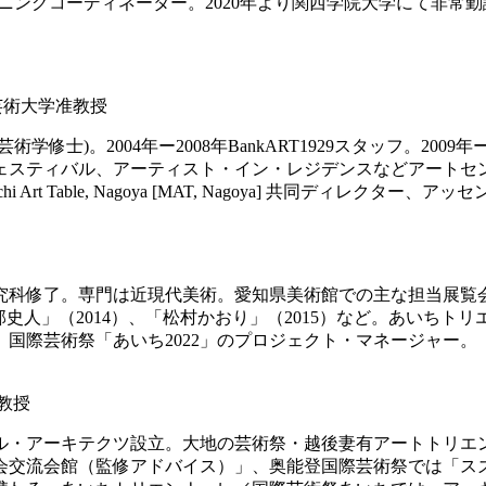
」ラーニングコーディネーター。2020年より関西学院大学にて非常
屋芸術大学准教授
士)。2004年ー2008年BankART1929スタッフ。200
ェスティバル、アーティスト・イン・レジデンスなどアートセ
 Art Table, Nagoya [MAT, Nagoya] 共同ディレ
了。専門は近現代美術。愛知県美術館での主な担当展覧会に「ピカソ
部史人」（2014）、「松村かおり」（2015）など。あいちトリエ
、国際芸術祭「あいち2022」のプロジェクト・マネージャー。
教授
クル・アーキテクツ設立。大地の芸術祭・越後妻有アートトリ
会交流会館（監修アドバイス）」、奥能登国際芸術祭では「ス