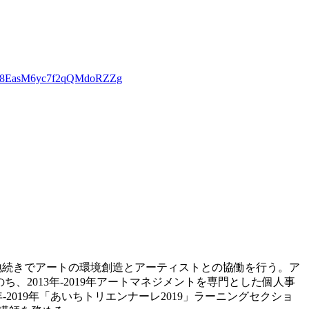
n7B8EasM6yc7f2qQMdoRZZg
活と地続きでアートの環境創造とアーティストとの協働を行う。ア
たのち、2013年-2019年アートマネジメントを専門とした個人事
ー。2018年-2019年「あいちトリエンナーレ2019」ラーニングセクショ