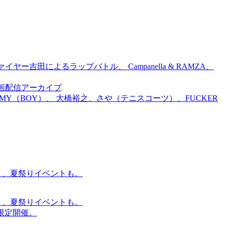
吉田によるラップバトル、 Campanella & RAMZA、
前特別企画配信アーカイブ
TOMMY（BOY）、 大橋裕之、さや（テニスコーツ）、FUCKER
賑わう、夏祭りイベントも。
賑わう、夏祭りイベントも。
間限定開催。