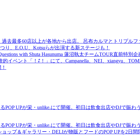
 過去最多60店以上が各地から出店。 呂布カルマとトリプルファイヤー
食品まつり、E.O.U、Kotsuらが出演する新ステージも！
uestions with Shuta Hasunuma 蓮沼執太チームTOUR直
ベント「！⇄！」にて、Campanella、NEI、xiangyu、
開！
るPOP UPが栄・unlike.にて開催。初日は飲食出店やDJで
るPOP UPが栄・unlike.にて開催。初日は飲食出店やDJで
ショップ＆ギャラリー・DELIが物販とフードのPOP UPを2日