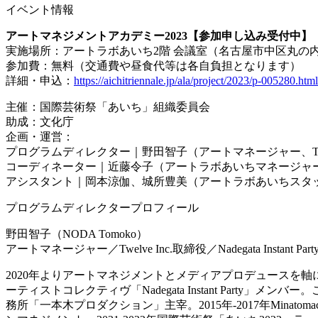
イベント情報
アートマネジメントアカデミー2023【参加申し込み受付中】
実施場所：アートラボあいち2階 会議室（名古屋市中区丸の内3-
参加費：無料（交通費や昼食代等は各自負担となります）
詳細・申込：
https://aichitriennale.jp/ala/project/2023/p
主催：国際芸術祭「あいち」組織委員会
助成：文化庁
企画・運営：
プログラムディレクター｜野田智子（アートマネージャー、Twelv
コーディネーター｜近藤令子（アートラボあいちマネージャ
アシスタント｜岡本涼伽、城所豊美（アートラボあいちスタ
プログラムディレクタープロフィール
野田智子（NODA Tomoko）
アートマネージャー／Twelve Inc.取締役／Nadegata Instant Part
2020年よりアートマネジメントとメディアプロデュースを軸に
ーティストコレクティヴ「Nadegata Instant Part
務所「一本木プロダクション」主宰。2015年-2017年Minatomach