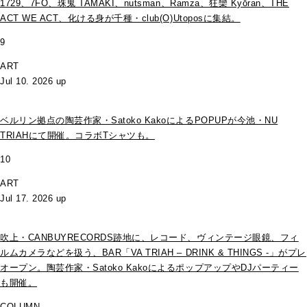
1729、7FO、珠鬼 TAMAKI、nutsman、Ramza、狂欒 Kyōran、THE
ACT WE ACT、化ける身が千種・club(O)Utoposに集結。
9
ART
Jul 10. 2026 up
ベルリン拠点の陶芸作家・Satoko KakoによるPOPUPが今池・NU
TRIAHにて開催。コラボTシャツも。
10
ART
Jul 17. 2026 up
吹上・CANBUYRECORDS跡地に、レコード、ヴィンテージ眼鏡、フィ
ルムカメラなどを扱う、BAR「VA TRIAH – DRINK & THINGS -」がプレ
オープン。陶芸作家・Satoko KakoによるポップアップやDJパーティー
も開催。
COLUMN