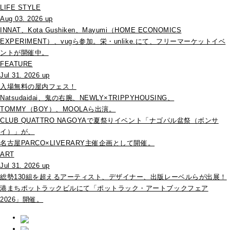
LIFE STYLE
Aug 03. 2026 up
INNAT、Kota Gushiken、Mayumi（HOME ECONOMICS
EXPERIMENT）、vugら参加。栄・unlike.にて、フリーマーケットイベ
ントが開催中。
FEATURE
Jul 31. 2026 up
入場無料の屋内フェス！
Natsudaidai、鬼の右腕、NEWLY×TRIPPYHOUSING、
TOMMY（BOY）、MOOLAら出演。
CLUB QUATTRO NAGOYAで夏祭りイベント「ナゴパル盆祭（ボンサ
イ）」が、
名古屋PARCO×LIVERARY主催企画として開催。
ART
Jul 31. 2026 up
総勢130組を超えるアーティスト、デザイナー、出版レーベルらが出展！
港まちポットラックビルにて「ポットラック・アートブックフェア
2026」開催。