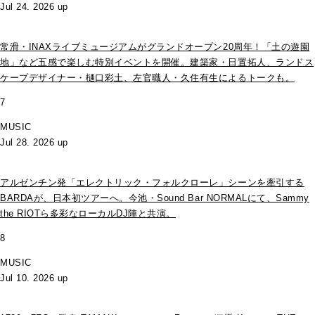
Jul 24. 2026 up
常滑・INAXライブミュージアムがグランドオープン20周年！「土の遊園
地」など五感で楽しむ特別イベントを開催。建築家・日置拓人、ランドス
ケープデザイナー・樋口彩土、左官職人・久住有生によるトークも。
7
MUSIC
Jul 28. 2026 up
アルゼンチン発「エレクトリック・フォルクローレ」シーンを牽引する
BARDAが、日本初ツアーへ。今池・Sound Bar NORMALにて、Sammy
the RIOTら多彩なローカルDJ陣と共演。
8
MUSIC
Jul 10. 2026 up