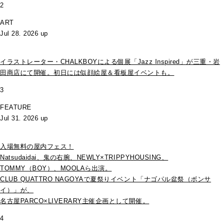
2
ART
Jul 28. 2026 up
イラストレーター・CHALKBOYによる個展「Jazz Inspired」が三重・岩
田商店にて開催。初日には似顔絵屋＆看板屋イベントも。
3
FEATURE
Jul 31. 2026 up
入場無料の屋内フェス！
Natsudaidai、鬼の右腕、NEWLY×TRIPPYHOUSING、
TOMMY（BOY）、MOOLAら出演。
CLUB QUATTRO NAGOYAで夏祭りイベント「ナゴパル盆祭（ボンサ
イ）」が、
名古屋PARCO×LIVERARY主催企画として開催。
4