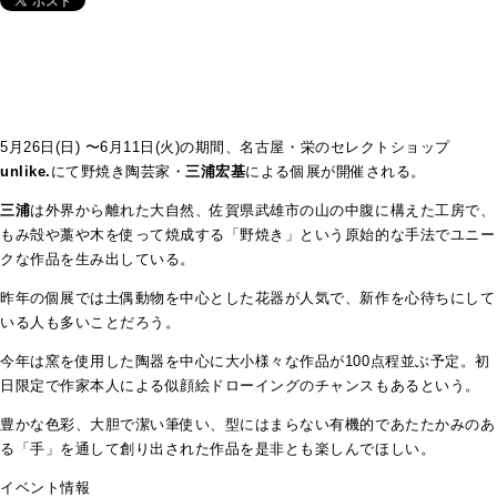
5月26日(日) 〜6月11日(火)の期間、名古屋・栄のセレクトショップ
unlike.
にて野焼き陶芸家・
三浦宏基
による個展が開催される。
三浦
は外界から離れた大自然、佐賀県武雄市の山の中腹に構えた工房で、
もみ殻や藁や木を使って焼成する「野焼き」という原始的な手法でユニー
クな作品を生み出している。
昨年の個展では土偶動物を中心とした花器が人気で、新作を心待ちにして
いる人も多いことだろう。
今年は窯を使用した陶器を中心に大小様々な作品が100点程並ぶ予定。初
日限定で作家本人による似顔絵ドローイングのチャンスもあるという。
豊かな色彩、大胆で潔い筆使い、型にはまらない有機的であたたかみのあ
る「手」を通して創り出された作品を是非とも楽しんでほしい。
イベント情報