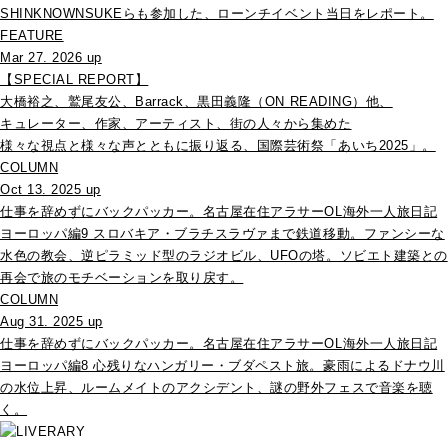
SHINKNOWNSUKEらも参加した、ローンチイベント当日をレポート。
FEATURE
Mar 27. 2026 up
【SPECIAL REPORT】
大橋裕之、鷲尾友公、Barrack、黒田義隆（ON READING）他、
キュレーター、作家、アーティスト、街の人々から集めた
様々な視点と様々な声とともに振り返る、国際芸術祭「あいち2025」。
COLUMN
Oct 13. 2025 up
仕事を辞めずにバックパッカー。名古屋在住アラサーOL海外一人旅日記
ヨーロッパ編9 スロバキア・ブラチスラヴァまで鉄道移動。ファンシーな
水色の教会、逆ピラミッド型のラジオビル、UFOの塔。ソビエト建築との
再会で旅のモチベーションを取り戻す。
COLUMN
Aug 31. 2025 up
仕事を辞めずにバックパッカー。名古屋在住アラサーOL海外一人旅日記
ヨーロッパ編8 心残りなハンガリー・ブダペスト旅。豪雨によるドナウ川
の水位上昇、ルームメイトのアクシデント、謎の野外フェスで音楽を聴
く。