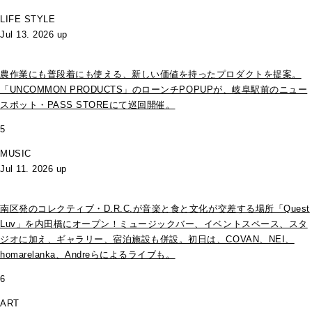
LIFE STYLE
Jul 13. 2026 up
農作業にも普段着にも使える、新しい価値を持ったプロダクトを提案。
「UNCOMMON PRODUCTS」のローンチPOPUPが、岐阜駅前のニュー
スポット・PASS STOREにて巡回開催。
5
MUSIC
Jul 11. 2026 up
南区発のコレクティブ・D.R.C.が⾳楽と⾷と⽂化が交差する場所「Quest
Luv」を内田橋にオープン！ミュージックバー、イベントスペース、スタ
ジオに加え、ギャラリー、宿泊施設も併設。初日は、COVAN、NEI、
homarelanka、Andreらによるライブも。
6
ART