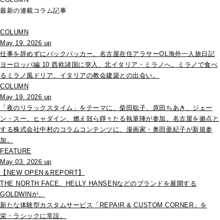
最新の連載コラム記事
COLUMN
May 19. 2026 up
仕事を辞めずにバックパッカー。名古屋在住アラサーOL海外一人旅日記
ヨーロッパ編 10 西欧諸国に突入、北イタリア・ミラノへ。ミラノで食べ
るミラノ風ドリア、イタリアの教会建築との出会い。
COLUMN
May 19. 2026 up
「夜のリラックスタイム」をテーマに、柴田聡子、原田ちあき、ジェー
ン・スー、ヒャダイン、燃え殻ら錚々たる執筆陣が参加。名古屋を拠点と
する株式会社中村のコラムコンテンツに、漫画家・奥田亜紀子が新規参
加。
FEATURE
May 03. 2026 up
【NEW OPEN＆REPORT】
THE NORTH FACE、HELLY HANSENなどのブランドを展開する
GOLDWINが、
新たな体験型カスタムサービス「REPAIR & CUSTOM CORNER」を
栄・ラシックに常設。