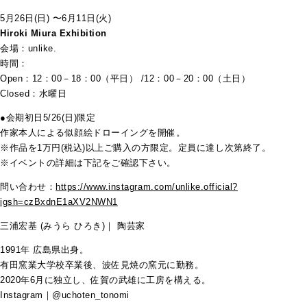
5月26日(日) 〜6月11日(火)
Hiroki Miura Exhibition
会場：unlike.
時間：
Open：12：00－18：00（平日） /12：00－20：00（土日）
Closed：水曜日
●会期初日5/26(日)限定
作家本人による似顔絵ドローイングを開催。
※作品を1万円(税込)以上ご購入の方限定。定員に達し次第終了。
※イベントの詳細は下記をご確認下さい。
問い合わせ：
https://www.instagram.com/unlike.official?
igsh=czBxdnE1aXV2NWN1
三浦宏基 (みうら ひろき)｜ 陶芸家
1991年 広島県出身。
有田窯業大学校卒業後、波佐見焼の窯元に勤務。
2020年6月に独立し、佐賀の武雄に工房を構える。
Instagram｜@uchoten_tonomi