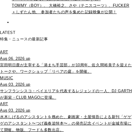
TOMMY（BOY）、 大橋裕之、さや（テニスコーツ）、FUCKER
＋しずたん他、 参加者たちの声を集めた記録映像が公開！
LATEST
特集・ニュースの最新記事
ART
Aug 06. 2026 up
宮田明日鹿が主宰する「港まち手芸部」が10周年。佐久間裕美子を迎えた
トークや、ワークショップ「リペアの庭」を開催。
MUSIC
Aug 03. 2026 up
サンフランシスコ・ベイエリアを代表するレジェンドの一人、DJ GARTH
が新栄・CLUB MAGOに登場。
ART
Aug 03. 2026 up
水木しげるのアシスタントを務めた、劇画家・土屋慎吾による新刊「ゲゲ
ゲのアシスタント〜つげ義春追悼本〜」の発売記念イベントが金城市場に
て開催。物販、フードも多数出店。