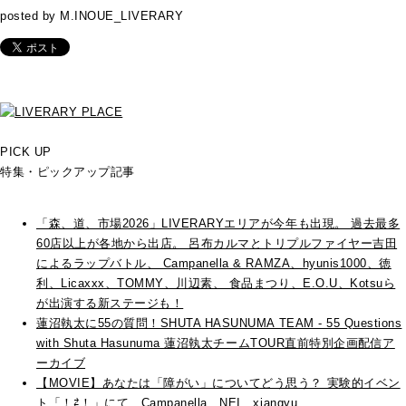
posted by M.INOUE_LIVERARY
PICK UP
特集・ピックアップ記事
「森、道、市場2026」LIVERARYエリアが今年も出現。 過去最多
60店以上が各地から出店。 呂布カルマとトリプルファイヤー吉田
によるラップバトル、 Campanella & RAMZA、hyunis1000、徳
利、Licaxxx、TOMMY、川辺素、 食品まつり、E.O.U、Kotsuら
が出演する新ステージも！
蓮沼執太に55の質問！SHUTA HASUNUMA TEAM - 55 Questions
with Shuta Hasunuma 蓮沼執太チームTOUR直前特別企画配信ア
ーカイブ
【MOVIE】あなたは「障がい」についてどう思う？ 実験的イベン
ト「！⇄！」にて、Campanella、NEI、xiangyu、