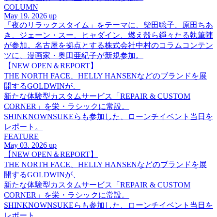
COLUMN
May 19. 2026 up
「夜のリラックスタイム」をテーマに、柴田聡子、原田ちあ
き、ジェーン・スー、ヒャダイン、燃え殻ら錚々たる執筆陣
が参加。名古屋を拠点とする株式会社中村のコラムコンテン
ツに、漫画家・奥田亜紀子が新規参加。
【NEW OPEN＆REPORT】
THE NORTH FACE、HELLY HANSENなどのブランドを展
開するGOLDWINが、
新たな体験型カスタムサービス「REPAIR & CUSTOM
CORNER」を栄・ラシックに常設。
SHINKNOWNSUKEらも参加した、ローンチイベント当日を
レポート。
FEATURE
May 03. 2026 up
【NEW OPEN＆REPORT】
THE NORTH FACE、HELLY HANSENなどのブランドを展
開するGOLDWINが、
新たな体験型カスタムサービス「REPAIR & CUSTOM
CORNER」を栄・ラシックに常設。
SHINKNOWNSUKEらも参加した、ローンチイベント当日を
レポート。