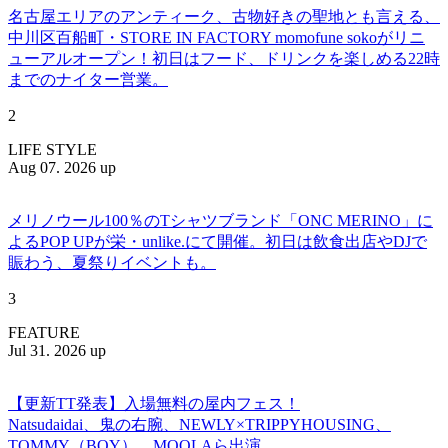
名古屋エリアのアンティーク、古物好きの聖地とも言える、
中川区百船町・STORE IN FACTORY momofune sokoがリニ
ューアルオープン！初日はフード、ドリンクを楽しめる22時
までのナイター営業。
2
LIFE STYLE
Aug 07. 2026 up
メリノウール100％のTシャツブランド「ONC MERINO」に
よるPOP UPが栄・unlike.にて開催。初日は飲食出店やDJで
賑わう、夏祭りイベントも。
3
FEATURE
Jul 31. 2026 up
【更新TT発表】入場無料の屋内フェス！
Natsudaidai、鬼の右腕、NEWLY×TRIPPYHOUSING、
TOMMY（BOY）、MOOLAら出演。