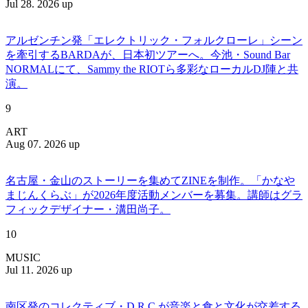
Jul 28. 2026 up
アルゼンチン発「エレクトリック・フォルクローレ」シーン
を牽引するBARDAが、日本初ツアーへ。今池・Sound Bar
NORMALにて、Sammy the RIOTら多彩なローカルDJ陣と共
演。
9
ART
Aug 07. 2026 up
名古屋・金山のストーリーを集めてZINEを制作。「かなや
まじんくらぶ」が2026年度活動メンバーを募集。講師はグラ
フィックデザイナー・溝田尚子。
10
MUSIC
Jul 11. 2026 up
南区発のコレクティブ・D.R.C.が⾳楽と⾷と⽂化が交差する