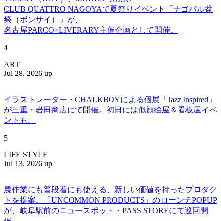
CLUB QUATTRO NAGOYAで夏祭りイベント「ナゴパル盆
祭（ボンサイ）」が、
名古屋PARCO×LIVERARY主催企画として開催。
4
ART
Jul 28. 2026 up
イラストレーター・CHALKBOYによる個展「Jazz Inspired」
が三重・岩田商店にて開催。初日には似顔絵屋＆看板屋イベ
ントも。
5
LIFE STYLE
Jul 13. 2026 up
農作業にも普段着にも使える、新しい価値を持ったプロダク
トを提案。「UNCOMMON PRODUCTS」のローンチPOPUP
が、岐阜駅前のニュースポット・PASS STOREにて巡回開
催。