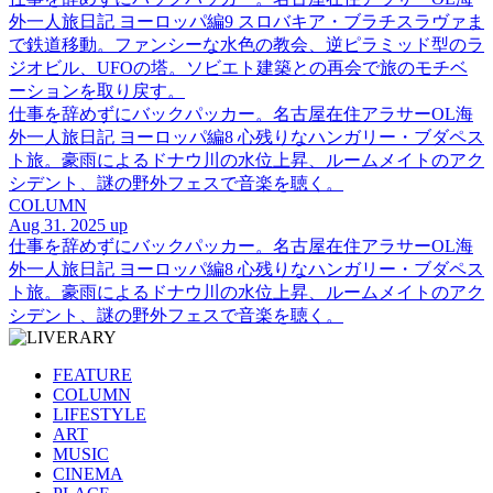
外一人旅日記 ヨーロッパ編9 スロバキア・ブラチスラヴァま
で鉄道移動。ファンシーな水色の教会、逆ピラミッド型のラ
ジオビル、UFOの塔。ソビエト建築との再会で旅のモチベ
ーションを取り戻す。
仕事を辞めずにバックパッカー。名古屋在住アラサーOL海
外一人旅日記 ヨーロッパ編8 心残りなハンガリー・ブダペス
ト旅。豪雨によるドナウ川の水位上昇、ルームメイトのアク
シデント、謎の野外フェスで音楽を聴く。
COLUMN
Aug 31. 2025 up
仕事を辞めずにバックパッカー。名古屋在住アラサーOL海
外一人旅日記 ヨーロッパ編8 心残りなハンガリー・ブダペス
ト旅。豪雨によるドナウ川の水位上昇、ルームメイトのアク
シデント、謎の野外フェスで音楽を聴く。
FEATURE
COLUMN
LIFESTYLE
ART
MUSIC
CINEMA