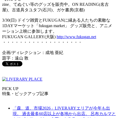
zine、てぬぐい等のグッズを販売中。ON READING(名古
屋)、古道具タユタフ(石川)、ガケ書房(京都)
3/30(日) ドイツ雑貨とFUKUGANに縁ある人たちの素敵な
1DAYマーケット「fukugan market」 グッズ販売と、アニメ
ーション上映に参加します。
FUKUGAN GALLERY(大阪)
http://www.fukugan.net
・・・・・・・・・・・・・・・・・・・
企画/ディレクション：成地 亜紀
題字：遠山 敦
PICK UP
特集・ピックアップ記事
「森、道、市場2026」LIVERARYエリアが今年も出
現。 過去最多60店以上が各地から出店。 呂布カルマと