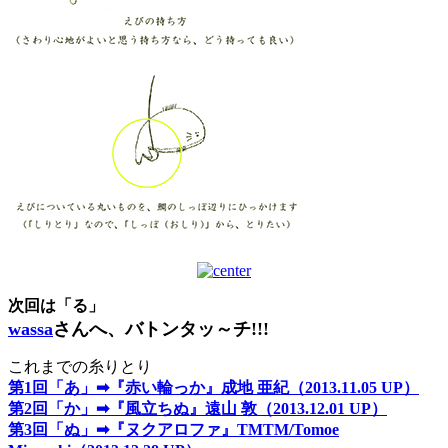
次回は
「る」
wassa
さんへ、バトンタッ～チ!!!
これまでの糸りとり
第1回「あ」➡『赤い輪っか』成地 亜紀（2013.11.05 UP）
第2回「か」➡『風立ちぬ』遠山 敦（2013.12.01 UP）
第3回「ぬ」➡『ヌクアロファ』TMTM/Tomoe