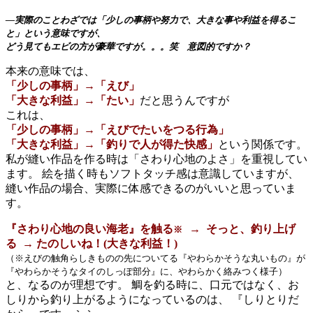
―実際のことわざでは「少しの事柄や努力で、大きな事や利益を得るこ
と」という意味ですが、
どう見てもエビの方が豪華ですが。。。笑 意図的ですか？
本来の意味では、
「少しの事柄」→「えび」
「大きな利益」→「たい」
だと思うんですが
これは、
「少しの事柄」→「えびでたいをつる行為」
「大きな利益」→「釣りで人が得た快感」
という関係です。
私が縫い作品を作る時は「さわり心地のよさ」を重視してい
ます。 絵を描く時もソフトタッチ感は意識していますが、
縫い作品の場合、実際に体感できるのがいいと思っていま
す。
『さわり心地の良い海老』を触る
→ そっと、釣り上げ
※
る → たのしいね！(大きな利益！)
（※えびの触角らしきものの先についてる『やわらかそうな丸いもの』が
『やわらかそうなタイのしっぽ部分』に、やわらかく絡みつく様子）
と、なるのが理想です。 鯛を釣る時に、口元ではなく、お
しりから釣り上がるようになっているのは、 『しりとりだ