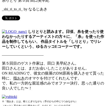
糸りとり 第５回 田口美早紀
_shi_ri_to_ri_ by なるじあき
しりとりと読みます。日頃、糸を使ったり使
わなかったりするアーティストの方々に、「糸」を使った作
品を制作してもらい、 作品タイトルを「しりとり」でリレ
ーしていくという、ゆるカッコEコーナーです。
———————————
第５回目のゲスト作家は、田口 美早紀さん。
田口さんとは、まだお会いしたことがありません。
ON READINGで、彼女の個展のDM原画を購入させて貰った
時に、
指おき
のオマケを付けてくれたんです。
で、私の一方的な親近感のみでオファー決行。思った通りの
良い人でした〜！
※「指おき」とは、軽くにぎりながら（手のひらの中につつみながら）
（そっと）耳のあいだに指をおいて、たのしむ、というものです。