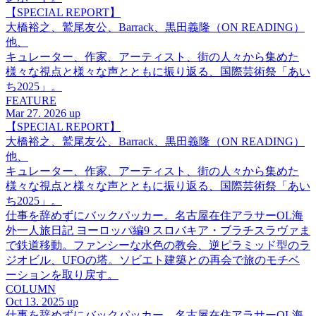
【SPECIAL REPORT】
大橋裕之、鷲尾友公、Barrack、黒田義隆（ON READING）
他、
キュレーター、作家、アーティスト、街の人々から集めた
様々な視点と様々な声とともに振り返る、国際芸術祭「あい
ち2025」。
FEATURE
Mar 27. 2026 up
【SPECIAL REPORT】
大橋裕之、鷲尾友公、Barrack、黒田義隆（ON READING）
他、
キュレーター、作家、アーティスト、街の人々から集めた
様々な視点と様々な声とともに振り返る、国際芸術祭「あい
ち2025」。
仕事を辞めずにバックパッカー。名古屋在住アラサーOL海
外一人旅日記 ヨーロッパ編9 スロバキア・ブラチスラヴァま
で鉄道移動。ファンシーな水色の教会、逆ピラミッド型のラ
ジオビル、UFOの塔。ソビエト建築との再会で旅のモチベ
ーションを取り戻す。
COLUMN
Oct 13. 2025 up
仕事を辞めずにバックパッカー。名古屋在住アラサーOL海