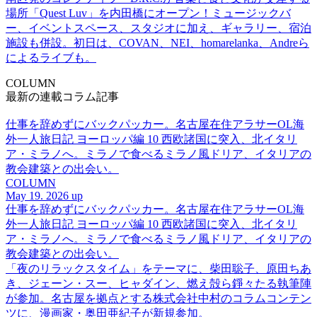
場所「Quest Luv」を内田橋にオープン！ミュージックバ
ー、イベントスペース、スタジオに加え、ギャラリー、宿泊
施設も併設。初日は、COVAN、NEI、homarelanka、Andreら
によるライブも。
COLUMN
最新の連載コラム記事
仕事を辞めずにバックパッカー。名古屋在住アラサーOL海
外一人旅日記 ヨーロッパ編 10 西欧諸国に突入、北イタリ
ア・ミラノへ。ミラノで食べるミラノ風ドリア、イタリアの
教会建築との出会い。
COLUMN
May 19. 2026 up
仕事を辞めずにバックパッカー。名古屋在住アラサーOL海
外一人旅日記 ヨーロッパ編 10 西欧諸国に突入、北イタリ
ア・ミラノへ。ミラノで食べるミラノ風ドリア、イタリアの
教会建築との出会い。
「夜のリラックスタイム」をテーマに、柴田聡子、原田ちあ
き、ジェーン・スー、ヒャダイン、燃え殻ら錚々たる執筆陣
が参加。名古屋を拠点とする株式会社中村のコラムコンテン
ツに、漫画家・奥田亜紀子が新規参加。