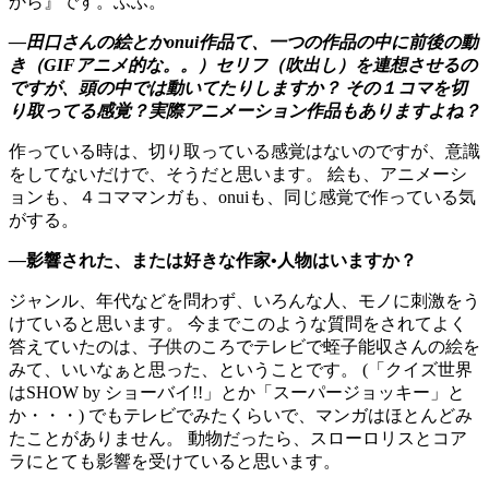
から』です。ふふ。
―
田口さんの絵とかonui作品て、一つの作品の中に前後の動
き（GIFアニメ的な。。）セリフ（吹出し）を連想させるの
ですが、頭の中では動いてたりしますか？ その１コマを切
り取ってる感覚？実際アニメーション作品もありますよね？
作っている時は、切り取っている感覚はないのですが、意識
をしてないだけで、そうだと思います。 絵も、アニメーシ
ョンも、４コママンガも、onuiも、同じ感覚で作っている気
がする。
―
影響された、または好きな作家•人物はいますか？
ジャンル、年代などを問わず、いろんな人、モノに刺激をう
けていると思います。 今までこのような質問をされてよく
答えていたのは、子供のころでテレビで蛭子能収さんの絵を
みて、いいなぁと思った、ということです。 (「クイズ世界
はSHOW by ショーバイ!!」とか「スーパージョッキー」と
か・・・) でもテレビでみたくらいで、マンガはほとんどみ
たことがありません。 動物だったら、スローロリスとコア
ラにとても影響を受けていると思います。