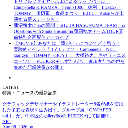
トリプルファイヤー吉田によるラップバトル、
Campanella & RAMZA、hyunis1000、徳利、Licaxxx、
TOMMY、川辺素、 食品まつり、E.O.U、Kotsuらが出
演する新ステージも！
蓮沼執太に55の質問！SHUTA HASUNUMA TEAM - 55
Questions with Shuta Hasunuma 蓮沼執太チームTOUR直
前特別企画配信アーカイブ
【MOVIE】あなたは「障がい」についてどう思う？
実験的イベント「！⇄！」にて、Campanella、NEI、
xiangyu、TOMMY（BOY）、 大橋裕之、さや（テニス
コーツ）、FUCKER＋しずたん他、 参加者たちの声を
集めた記録映像が公開！
LATEST
特集・ニュースの最新記事
グラフィックデザイナーやイラストレーター8名が紙を使用
した多彩な表現を生み出す。グループ展「ON/PAPER
vol.1」が、中村区のgallery&cafe EUREKAにて開催中。
ART
Aug 08. 2026 up