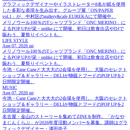
グラフィックデザイナーやイラストレーター8名が紙を使用
した多彩な表現を生み出す。グループ展「ON/PAPER
vol.1」が、中村区のgallery&cafe EUREKAにて開催中。
メリノウール100％のTシャツブランド「ONC MERINO」に
よるPOP UPが栄・unlike.にて開催。初日は飲食出店やDJで
賑わう、夏祭りイベントも。
LIFE STYLE
Aug 07. 2026 up
メリノウール100％のTシャツブランド「ONC MERINO」に
よるPOP UPが栄・unlike.にて開催。初日は飲食出店やDJで
賑わう、夏祭りイベントも。
今池・Cane Caneと大大大の2会場を使用し、大阪のセレクト
ショップ＆ギャラリー・DELIが物販とフードのPOP UPを2
日間限定開催。
MUSIC
Aug 07. 2026 up
今池・Cane Caneと大大大の2会場を使用し、大阪のセレクト
ショップ＆ギャラリー・DELIが物販とフードのPOP UPを2
日間限定開催。
名古屋・金山のストーリーを集めてZINEを制作。「かなや
まじんくらぶ」が2026年度活動メンバーを募集。講師はグラ
フィックデザイナー・溝田尚子。