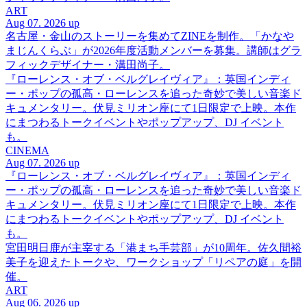
ART
Aug 07. 2026 up
名古屋・金山のストーリーを集めてZINEを制作。「かなや
まじんくらぶ」が2026年度活動メンバーを募集。講師はグラ
フィックデザイナー・溝田尚子。
『ローレンス・オブ・ベルグレイヴィア』：英国インディ
ー・ポップの孤高・ローレンスを追った奇妙で美しい音楽ド
キュメンタリー。伏見ミリオン座にて1日限定で上映。本作
にまつわるトークイベントやポップアップ、DJ イベント
も。
CINEMA
Aug 07. 2026 up
『ローレンス・オブ・ベルグレイヴィア』：英国インディ
ー・ポップの孤高・ローレンスを追った奇妙で美しい音楽ド
キュメンタリー。伏見ミリオン座にて1日限定で上映。本作
にまつわるトークイベントやポップアップ、DJ イベント
も。
宮田明日鹿が主宰する「港まち手芸部」が10周年。佐久間裕
美子を迎えたトークや、ワークショップ「リペアの庭」を開
催。
ART
Aug 06. 2026 up