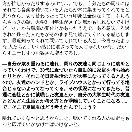
方が忙しかったりするわけで…。でも、自分たちの周りには
それでも音楽を聴いている人たちが常に集まってくれてると
思うから。切り替わったっていう印象は全然なくて、もちろ
んさっきの話、大学3、4年生がメイン層かもしれないですけ
ど、そこから環境の変化とかあったうえで、ある意味、ろ過
されて残った人たちがそのまま見て続けてくれてる感じしま
す。最近知ってくれて聞いてくれている人と、今言ったよう
な 人たちと、いい感じに混ざってるんじゃないかな。だか
らすこーしずつお客さん増えてるし。
―自分が歳を重ねるに連れ、周りの友達も同じように歳をと
っていくわけで、30代に近づいたら自動的に家庭を持ち始め
たりとか、それこそ日常生活の方が大事になってくると思う
ので。友達のバンドとか、ライブハウスとかって行ってる場
合じゃないよってなってくる。その状況になってきたら、普
通に会社とかに就職した友達とか、自分の大学生時代の友達
とどんどん生活とか考え方とか乖離していくことになる…。
で、そこで夏目君はどう考えたんでしょう？
離れていくな〜と思うからこそ、聴いてくれる人の裾野をも
っと広げていかなければいけないと。