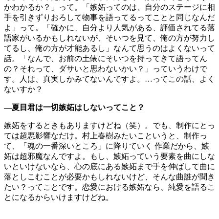
かわかるか？」って。「嫉妬ってのは、自分のステージに相
手を引きずりおろして物事を語ってるってことと同じなんだ
よ」って。「確かに、自分より人気がある、評価されてる落
語家がいるかもしれないが、そいつを見て、俺の方が努力し
てるし、俺の方が才能あるし」なんて思うのはよくないって
話。「なんで、お前の土俵にそいつを持ってきて語ってん
の？それって、ダサいと思わないかい？」っていうわけで
す。人は、真実しかみてないんですよ。…ってこの話、よく
ないすか？
―夏目君は一切嫉妬はしないってこと？
嫉妬をするときもありますけどね（笑）。でも、制作にとっ
ては超悪影響なだけ。村上春樹みたいこというと、制作っ
て、「魂の一番深いところ」に降りていく 作業だから、嫉
妬は超邪魔なんですよ。もし、嫉妬っていう要素を曲にしな
いといけないなら、心の底にある嫉妬まで手を伸ばして曲に
落としこむことが必要かもしれないけど、そんな曲誰が聞き
たい？ってことです。恋愛における嫉妬なら、純愛を語るこ
とになるからいけますけどね。