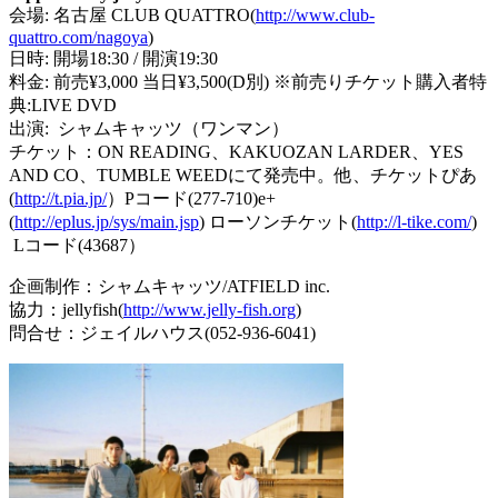
会場: 名古屋 CLUB QUATTRO(
http://www.club-
quattro.com/nagoya
)
日時: 開場18:30 / 開演19:30
料金: 前売¥3,000 当日¥3,500(D別) ※前売りチケット購入者特
典:LIVE DVD
出演:
シャム
キャッツ
（ワンマン）
チケット：ON READING、KAKUOZAN LARDER、YES
AND CO、TUMBLE WEEDにて発売中。他、チケットぴあ
(
http://t.pia.jp/
）Pコード(277-
710)e+
(
http://eplus.jp/sys/main.jsp
) ローソンチケット(
http://l-tike.com/
)
Lコード(43687）
企画制作：
シャム
キャッツ
/ATFIELD inc.
協力：jellyfish(
http://www.jelly-
fish.org
)
問合せ：ジェイルハウス(052-936-6041)