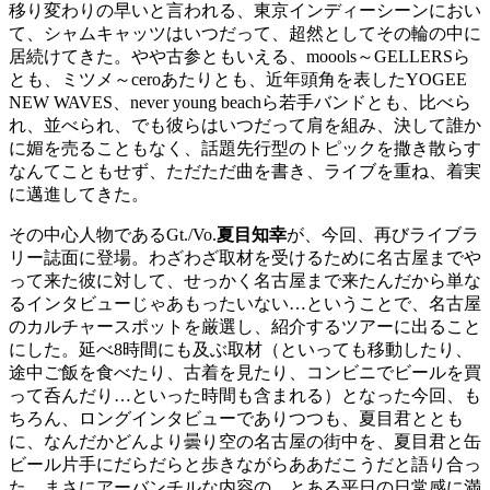
移り変わりの早いと言われる、東京インディーシーンにおい
て、シャムキャッツはいつだって、超然としてその輪の中に
居続けてきた。やや古参ともいえる、moools～GELLERSら
とも、ミツメ～ceroあたりとも、近年頭角を表したYOGEE
NEW WAVES、never young beachら若手バンドとも、比べら
れ、並べられ、でも彼らはいつだって肩を組み、決して誰か
に媚を売ることもなく、話題先行型のトピックを撒き散らす
なんてこともせず、ただただ曲を書き、ライブを重ね、着実
に邁進してきた。
その中心人物であるGt./Vo.
夏目知幸
が、今回、再びライブラ
リー誌面に登場。わざわざ取材を受けるために名古屋までや
って来た彼に対して、せっかく名古屋まで来たんだから単な
るインタビューじゃあもったいない…ということで、名古屋
のカルチャースポットを厳選し、紹介するツアーに出ること
にした。延べ8時間にも及ぶ取材（といっても移動したり、
途中ご飯を食べたり、古着を見たり、コンビニでビールを買
って呑んだり…といった時間も含まれる）となった今回、も
ちろん、ロングインタビューでありつつも、夏目君ととも
に、なんだかどんより曇り空の名古屋の街中を、夏目君と缶
ビール片手にだらだらと歩きながらああだこうだと語り合っ
た、まさにアーバンチルな内容の、とある平日の日常感に満