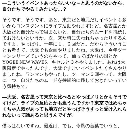
―こういうイベントあったらいいな～と思うのがないから、
自分たちでやる！みたいな…？
そうです、そうです。あと、東京だと地元だしイベントも多
いからコンスタントにライブ活動やれますけど。名古屋とか
大阪だと自分たちで組まないと、自分たちのムードを持続し
ておけないというか。次、来た時に失われちゃったりするん
ですよ、やっぱり。一年に１、２回だと。だからそういうこ
とも考えて、大阪でも企画やりましたね。大阪は、今年ツー
マンシリーズていうのをやって、踊ってばかりの国とか
YOGEE NEW WAVES、キセルと３本やりました。あれは大
阪限定でやったんです。大阪ですごいイベントたくさんやり
ましたね。ワンマンもやったし、ツーマン３回やって。大阪
に一つ、自分たちのムードを持続的に残しておきたいってい
う気持ちで。
―大阪、名古屋って東京と比べるとやっぱノリとかもそうで
すけど、ライブの反応とかも違うんですか？東京ではめちゃ
くちゃ人気があっても地方だとやっぱそうすっと受け入れら
れないって話あると思うんですが。
僕らはないですね。最近は。でも、今風の言葉でいうと、