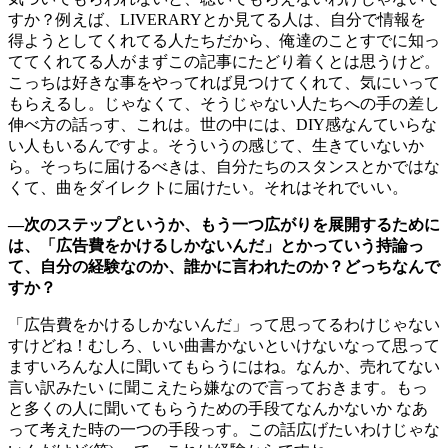
すか？例えば、LIVERARYとか見てる人は、自分で情報を
得ようとしてくれてる人たちだから、俺達のことすでに知っ
ててくれてる人がまずこの記事にたどり着くとは思うけど。
こっちは好きな事をやってれば見つけてくれて、気にいって
もらえるし。じゃなくて、そうじゃない人たちへの手の差し
伸べ方の話っす、これは。世の中には、DIY感なんていらな
い人もいるんですよ。そういうの感じて、生きていないか
ら。そっちに届けるべきは、自分たちのスタンスとかではな
くて、曲をダイレクトに届けたい。それはそれでいい。
―次のステップというか、もう一つ広がりを展開するために
は、「広告費をかけるしかないんだ」とかっていう持論っ
て、自分の経験なのか、誰かに言われたのか？どっちなんで
すか？
「広告費をかけるしかないんだ」って思ってるわけじゃない
すけどね！むしろ、いい曲書かないといけないなって思って
ますいろんな人に聞いてもらうにはね。なんか、売れてない
言い訳みたい に聞こえたら嫌なので言っておきます。もっ
と多くの人に聞いてもらうための手段てなんかないか なあ
って考えた時の一つの手段っす。この話広げたいわけじゃな