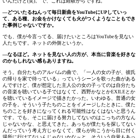
いんだけど(笑)。 で、これは経験からですね。
―どついたるねんって毎日新曲をYouTubeにUPしていっ
て、ある種、お金をかけなくても火がつくようなこともでき
た事例じゃないですか。
でも、僕が今言ってる、届けたいところはYouTubeを見ない
人たちです。ネットの外側というか。
―なるほど。ネットを見ない人の方が、本当に音楽を好きな
のかもしれない感もありますね。
そう。自分たちのアルバムの曲で、「一人の女の子が、彼氏
の帰りを家で待っている」っていうシーンを歌った曲がある
んですけど、僕が想定した主人公の女の子ってのは自分たち
の音楽を聴いている子ではなくて、西野かなとかEXILEとか
を聴いているイメージで描きたかった。いわゆる、普通の女
の子を。そういう子たちのことをイメージしたときに、僕た
ちのことを好きになってくれる可能性はなくはないと思うん
です。でも、そこに届ける努力してないのはこっちの方なん
じゃないかな、と思えてきた。あっちが僕たちを探してない
んだっていう考え方じゃなくて、僕らが向こうから目に付く
場所に行けてないんじゃないかな～と。そういう自覚もあっ