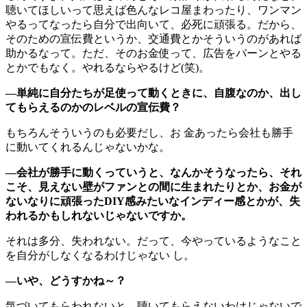
聴いてほしいって思えば色んなレコ屋まわったり、ワンマン
やるってなったら自分で出向いて、必死に頑張る。だから、
そのための宣伝費というか、交通費とかそういうのがあれば
助かるなって。ただ、そのお金使って、広告をバーンとやる
とかでもなく。やれるならやるけど(笑)。
―単純に自分たちが足使って動くときに、自腹なのか、出し
てもらえるのかのレベルの宣伝費？
もちろんそういうのも必要だし、お 金あったら会社も勝手
に動いてくれるんじゃないかな。
―会社が勝手に動くっていうと、なんかそうなったら、それ
こそ、見えない壁がファンとの間に生まれたりとか、お金が
ないなりに頑張ったDIY感みたいなインディー感とかが、失
われるかもしれないじゃないですか。
それは多分、失われない。だって、今やっているようなこと
を自分がしなくなるわけじゃない し。
―いや、どうすかね～？
気づいてもらわれないと、聴いてもらえないわけじゃないで