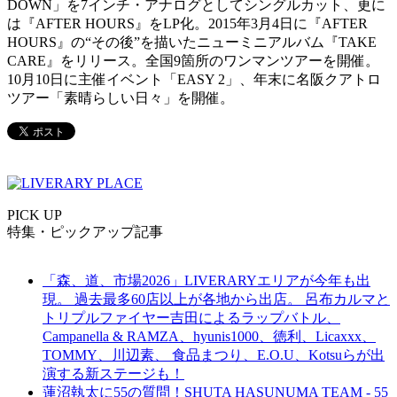
DOWN」を7インチ・アナログとしてシングルカット、更に
は『AFTER HOURS』をLP化。
2015年3月4日に『AFTER
HOURS』の
“
その後
”
を描いたニューミニアルバム『TAKE
CARE』をリリース。全国9箇所のワンマンツアーを開催。
10月10日に主催イベント「EASY 2」、年末に名阪クアトロ
ツアー「素晴らしい日々」を開催。
PICK UP
特集・ピックアップ記事
「森、道、市場2026」LIVERARYエリアが今年も出
現。 過去最多60店以上が各地から出店。 呂布カルマと
トリプルファイヤー吉田によるラップバトル、
Campanella & RAMZA、hyunis1000、徳利、Licaxxx、
TOMMY、川辺素、 食品まつり、E.O.U、Kotsuらが出
演する新ステージも！
蓮沼執太に55の質問！SHUTA HASUNUMA TEAM - 55