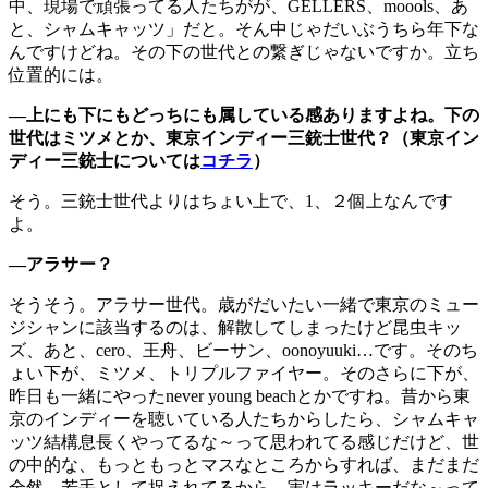
中、現場で頑張ってる人たちがが、GELLERS、moools、あ
と、シャムキャッツ」だと。そん中じゃだいぶうちら年下な
んですけどね。その下の世代との繋ぎじゃないですか。立ち
位置的には。
―上にも下にもどっちにも属している感ありますよね。下の
世代はミツメとか、東京インディー三銃士世代？（東京イン
ディー三銃士については
コチラ
）
そう。三銃士世代よりはちょい上で、1、２個上なんです
よ。
―アラサー？
そうそう。アラサー世代。歳がだいたい一緒で東京のミュー
ジシャンに該当するのは、解散してしまったけど昆虫キッ
ズ、あと、cero、王舟、ビーサン、oonoyuuki…です。そのち
ょい下が、ミツメ、トリプルファイヤー。そのさらに下が、
昨日も一緒にやったnever young beachとかですね。昔から東
京のインディーを聴いている人たちからしたら、シャムキャ
ッツ結構息長くやってるな～って思われてる感じだけど、世
の中的な、もっともっとマスなところからすれば、まだまだ
全然、若手として捉えれてるから、実はラッキーだな～って