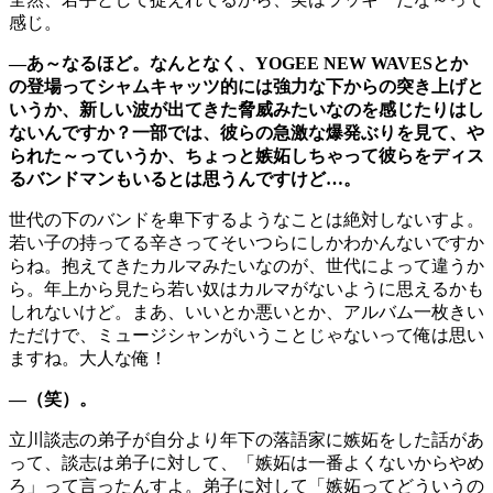
感じ。
―あ～なるほど。なんとなく、YOGEE NEW WAVESとか
の登場ってシャムキャッツ的には強力な下からの突き上げと
いうか、新しい波が出てきた脅威みたいなのを感じたりはし
ないんですか？一部では、彼らの急激な爆発ぶりを見て、や
られた～っていうか、ちょっと嫉妬しちゃって彼らをディス
るバンドマンもいるとは思うんですけど…。
世代の下のバンドを卑下するようなことは絶対しないすよ。
若い子の持ってる辛さってそいつらにしかわかんないですか
らね。抱えてきたカルマみたいなのが、世代によって違うか
ら。年上から見たら若い奴はカルマがないように思えるかも
しれないけど。まあ、いいとか悪いとか、アルバム一枚きい
ただけで、ミュージシャンがいうことじゃないって俺は思い
ますね。大人な俺！
―（笑）。
立川談志の弟子が自分より年下の落語家に嫉妬をした話があ
って、談志は弟子に対して、「嫉妬は一番よくないからやめ
ろ」って言ったんすよ。弟子に対して「嫉妬ってどういうの