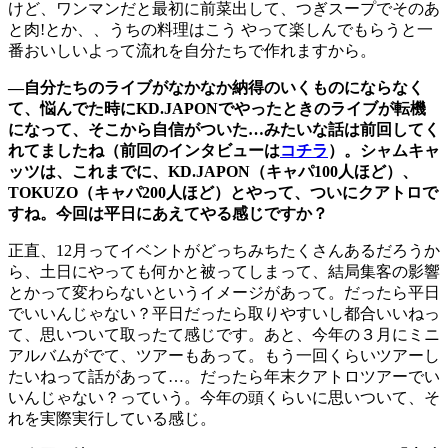
けど、ワンマンだと最初に前菜出して、つぎスープでそのあ
と肉!とか、、うちの料理はこう やって楽しんでもらうと一
番おいしいよって流れを自分たちで作れますから。
―自分たちのライブがなかなか納得のいくものにならなく
て、悩んでた時にKD.JAPONでやったときのライブが転機
になって、そこから自信がついた…みたいな話は前回してく
れてましたね（前回のインタビューは
コチラ
）。シャムキャ
ッツは、これまでに、KD.JAPON（キャパ100人ほど）、
TOKUZO（キャパ200人ほど）とやって、ついにクアトロで
すね。今回は平日にあえてやる感じですか？
正直、12月ってイベントがどっちみちたくさんあるだろうか
ら、土日にやっても何かと被ってしまって、結局集客の影響
とかって変わらないというイメージがあって。だったら平日
でいいんじゃない？平日だったら取りやすいし都合いいねっ
て、思いついて取ったて感じです。あと、今年の３月にミニ
アルバムがでて、ツアーもあって。もう一回くらいツアーし
たいねって話があって…。だったら年末クアトロツアーでい
いんじゃない？っていう。今年の頭くらいに思いついて、そ
れを実際実行している感じ。