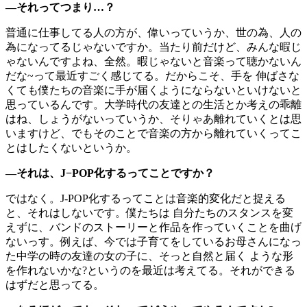
―それってつまり…？
普通に仕事してる人の方が、偉いっていうか、世の為、人の
為になってるじゃないですか。当たり前だけど、みんな暇じ
ゃないんですよね、全然。暇じゃないと音楽って聴かないん
だな~って最近すごく感じてる。だからこそ、手を 伸ばさな
くても僕たちの音楽に手が届くようにならないといけないと
思っているんです。大学時代の友達との生活とか考えの乖離
はね、しょうがないっていうか、そりゃあ離れていくとは思
いますけど、でもそのことで音楽の方から離れていくってこ
とはしたくないというか。
―それは、J−POP化するってことですか？
ではなく。J-POP化するってことは音楽的変化だと捉える
と、それはしないです。僕たちは 自分たちのスタンスを変
えずに、バンドのストーリーと作品を作っていくことを曲げ
ないっす。例えば、今では子育てをしているお母さんになっ
た中学の時の友達の女の子に、そっと自然と届く ような形
を作れないかな?というのを最近は考えてる。それができる
はずだと思ってる。