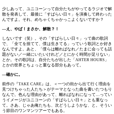
少しあって、ユニコーンって自分たちがやってるラジオで解
散を発表して、最後に「すばらい日々」を演奏して終わった
んですよ。それ、めちゃくちゃかっこよくないですか？
―え、やば！まさか、解散？！
しないです（笑）。その「すばらしい日々」って曲の歌詞
で、「全てを捨てて、僕は生きてる」っていう歌詞とか好き
なんですよ。あと、「僕らは離ればなれ／たまに会っても話
題がない／一緒にいたいけれど／とにかく時間が足りない」
とか。その歌詞は、自分たちが出した「AHTER HOURS」
とかの世界とちょっと重なる部分もあって。
―確かに。
前作の『TAKE CARE』は、＜一つの街から出て行く理由を
見つけちゃった人たち＞がテーマとなった曲を書いたつもり
なんで。色んな理由があって、離ればなれになって…ってい
うイメージがユニコーンの「すばらしい日々」とも重なっ
て。さあ、じゃあ俺たちも、次どうしようかな、と。そうい
う節目のワンマンツアーでもある。