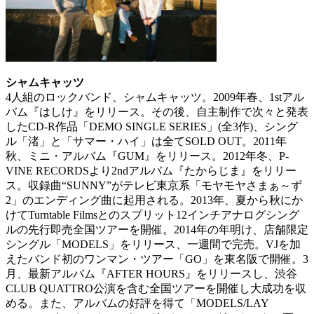
シャムキャッツ
4人組のロックバンド、シャムキャッツ。
2009年春、1stアル
バム『はしけ』をリリース。
その後、自主制作で次々と発表
したCD-R作品「DEMO SINGLE SERIES」(全3作)、シング
ル「渚」と「サマー・ハイ」は全てSOLD OUT。
2011年
秋、ミニ・アルバム『GUM』をリリース。
2012年冬、P-
VINE RECORDSより2ndアルバム『たからじま』をリリー
ス。収録曲
“SUNNY”
がテレビ東京系「モヤモヤさまぁ～ず
2」のエンディング曲に起用される。
2013年、夏から秋にか
けてTurntable Filmsとのスプリット12インチアナログシング
ルの先行即売全国ツアーを開催。
2014年の年明け、店舗限定
シングル「MODELS」をリリース、一週間で完売。VJを加
えたバンド初のワンマン・ツアー「GO」を東名阪で開催。
3
月、最新アルバム『AFTER HOURS』をリリースし、渋谷
CLUB QUATTRO公演を含む全国ツアーを開催し大成功を収
める。また、アルバムの好評を得て「MODELS/LAY