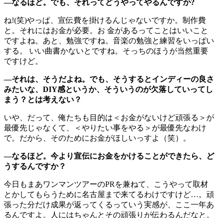
―なるほど。でも、それってどうやってやるんですか?
ね!(笑)やっぱ、宣伝費を掛けるんじゃないですか。制作費
と。それにはお金が必要。お 金があるってことはいいこと
ですよね。あと、勉強ですね。音楽の勉強と練習をいっぱい
する。 いい曲書かないとですね。そっちのほうが当然重要
ですけど。
―それは、そうだよね。でも、そうするとインディーの良さ
みたいな、DIY感というか、そういうのが欠落していってし
まう？とは考えない？
いや、だって、俺たちも目的は＜お金がないけど頑張る＞が
最優先じゃなくて、＜やりたい事をやる＞が最優先なわけ
で。だから、そのためにお金がほしいっすよ（笑）。
―なるほど。今より宣伝にお金をかけることができたら、ど
うするんですか？
今日もまあワンマンツアーのPRを兼ねて、こうやって取材
とかしてもらうために名古屋まで来てるわけですけど…。頑
張った分だけ成果が返ってくるっていう実感が、ここ一年あ
るんですよ。人にはちゃんとその頑張りが伝わるんだなと。