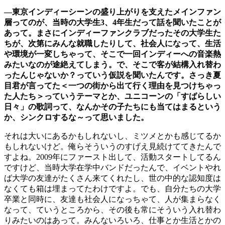
―東京インディーシーンの盛り上がりを支えたメインファン
層ってのが、当時の大学生3、4年生だって話を聞いたことが
あって。まさにインディーファンクラブだったその大学生た
ちが、次第にみんな就職したりして、社会人になって、生活
や環境が一変しちゃって、そこで一回インディーへの音楽熱
みたいなのが途絶えてしまう。で、そこで客が結構入れ替わ
ったんじゃないか？っていう仮説を聞いたんです。さっき夏
目君が言ってた＜一つの街から出て行く理由を見つけちゃっ
た人たち＞っていうテーマとか、ユニコーンの「すばらしい
日々」の歌詞って、なんかその子たちにも当てはまるという
か、シンクロするな～って思いました。
それは大いにあるかもしれないし、ミツメとかも感じてるか
もしれないけど。俺らそういうのすげえ見続けててきたんで
すよね。2009年にファースト出して、活動スタートしてるん
ですけど、当時大学在学中バンドだったんで、イベントやれ
ば大学の友達がたくさん来てくれたし、世の中的な認知度は
なくても箱は埋まってたわけですよ。でも、自分たちの大学
卒業と同時に、友達も社会人になっちゃて、人が集まらなく
なって、ていうところから、その後も常にそういう入れ替わ
りみたいのはあって。みんないろいろ、仕事とか生活とかの