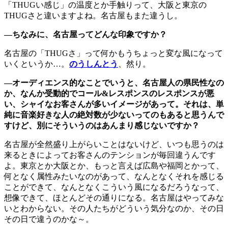
「THUGい感じ」の温度とか手触りって、大阪と東京の
THUGさと違いますよね。名古屋もまた違うし。
―ちなみに、名古屋ってどんな印象ですか？
名古屋の「THUGさ」って何かもうちょっと変な風になって
いくというか…。
のうしんとう
、然り。
―オーディエンス的なことでいうと、名古屋人の県民性なの
か、なんか受動的でコール&レスポンスのレスポンスが悪
い、シャイなお客さんが多いイメージがあって。それは、単
純に音楽好きな人の絶対数が少ないってのもあると思うんで
すけど、別にそういうのはあんまり感じないですか？
名古屋が全然盛り上がらいことはないけど、いつも思うのは
来るときによってお客さんのテンションが毎回違うんです
よ。東京とか大阪とか、もっと言えば広島や福岡とかって、
何となく属性みたいなのがあって、なんとなくそれを感じる
ことができて、なんとなくこういう風になるだろうなって、
想像できて、ほとんどその通りになる。名古屋はやってみな
いとわからない。その人たちがどういう気分なのか、その日
その日で違うのかな～。