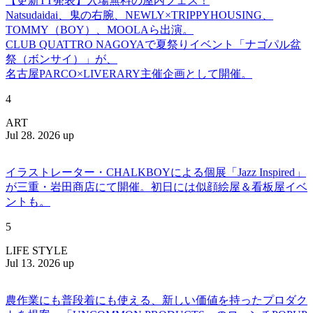
【更新TT発表】入場無料の屋内フェス！
Natsudaidai、鬼の右腕、NEWLY×TRIPPYHOUSING、
TOMMY（BOY）、MOOLAら出演。
CLUB QUATTRO NAGOYAで夏祭りイベント「ナゴパル盆
祭（ボンサイ）」が、
名古屋PARCO×LIVERARY主催企画として開催。
4
ART
Jul 28. 2026 up
イラストレーター・CHALKBOYによる個展「Jazz Inspired」
が三重・岩田商店にて開催。初日には似顔絵屋＆看板屋イベ
ントも。
5
LIFE STYLE
Jul 13. 2026 up
農作業にも普段着にも使える、新しい価値を持ったプロダク