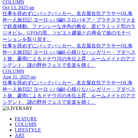
COLUMN
Oct 13. 2025 up
仕事を辞めずにバックパッカー。名古屋在住アラサーOL海
外一人旅日記 ヨーロッパ編9 スロバキア・ブラチスラヴァま
で鉄道移動。ファンシーな水色の教会、逆ピラミッド型のラ
ジオビル、UFOの塔。ソビエト建築との再会で旅のモチベ
ーションを取り戻す。
仕事を辞めずにバックパッカー。名古屋在住アラサーOL海
外一人旅日記 ヨーロッパ編8 心残りなハンガリー・ブダペス
ト旅。豪雨によるドナウ川の水位上昇、ルームメイトのアク
シデント、謎の野外フェスで音楽を聴く。
COLUMN
Aug 31. 2025 up
仕事を辞めずにバックパッカー。名古屋在住アラサーOL海
外一人旅日記 ヨーロッパ編8 心残りなハンガリー・ブダペス
ト旅。豪雨によるドナウ川の水位上昇、ルームメイトのアク
シデント、謎の野外フェスで音楽を聴く。
FEATURE
COLUMN
LIFESTYLE
ART