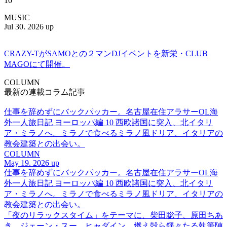
10
MUSIC
Jul 30. 2026 up
CRAZY-TがSAMOとの２マンDJイベントを新栄・CLUB
MAGOにて開催。
COLUMN
最新の連載コラム記事
仕事を辞めずにバックパッカー。名古屋在住アラサーOL海
外一人旅日記 ヨーロッパ編 10 西欧諸国に突入、北イタリ
ア・ミラノへ。ミラノで食べるミラノ風ドリア、イタリアの
教会建築との出会い。
COLUMN
May 19. 2026 up
仕事を辞めずにバックパッカー。名古屋在住アラサーOL海
外一人旅日記 ヨーロッパ編 10 西欧諸国に突入、北イタリ
ア・ミラノへ。ミラノで食べるミラノ風ドリア、イタリアの
教会建築との出会い。
「夜のリラックスタイム」をテーマに、柴田聡子、原田ちあ
き、ジェーン・スー、ヒャダイン、燃え殻ら錚々たる執筆陣