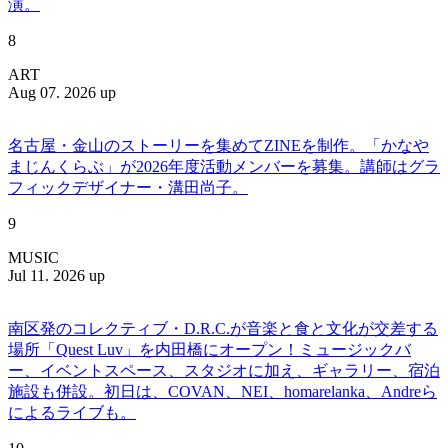
演。
8
ART
Aug 07. 2026 up
名古屋・金山のストーリーを集めてZINEを制作。「かなや
まじんくらぶ」が2026年度活動メンバーを募集。講師はグラ
フィックデザイナー・溝田尚子。
9
MUSIC
Jul 11. 2026 up
南区発のコレクティブ・D.R.C.が⾳楽と⾷と⽂化が交差する
場所「Quest Luv」を内田橋にオープン！ミュージックバ
ー、イベントスペース、スタジオに加え、ギャラリー、宿泊
施設も併設。初日は、COVAN、NEI、homarelanka、Andreら
によるライブも。