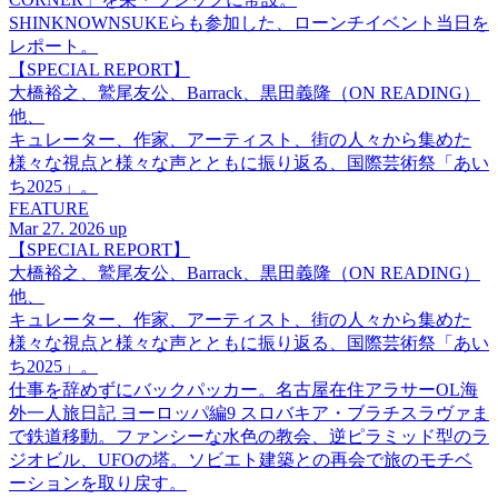
SHINKNOWNSUKEらも参加した、ローンチイベント当日を
レポート。
【SPECIAL REPORT】
大橋裕之、鷲尾友公、Barrack、黒田義隆（ON READING）
他、
キュレーター、作家、アーティスト、街の人々から集めた
様々な視点と様々な声とともに振り返る、国際芸術祭「あい
ち2025」。
FEATURE
Mar 27. 2026 up
【SPECIAL REPORT】
大橋裕之、鷲尾友公、Barrack、黒田義隆（ON READING）
他、
キュレーター、作家、アーティスト、街の人々から集めた
様々な視点と様々な声とともに振り返る、国際芸術祭「あい
ち2025」。
仕事を辞めずにバックパッカー。名古屋在住アラサーOL海
外一人旅日記 ヨーロッパ編9 スロバキア・ブラチスラヴァま
で鉄道移動。ファンシーな水色の教会、逆ピラミッド型のラ
ジオビル、UFOの塔。ソビエト建築との再会で旅のモチベ
ーションを取り戻す。