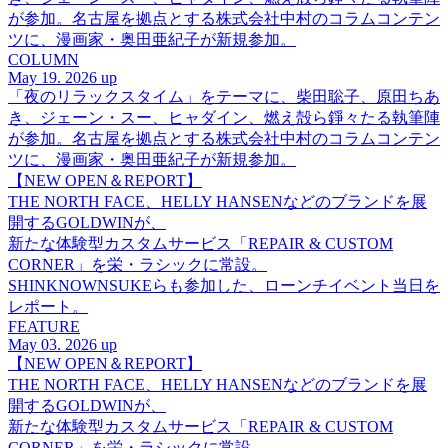
が参加。名古屋を拠点とする株式会社中村のコラムコンテン
ツに、漫画家・奥田亜紀子が新規参加。
COLUMN
May 19. 2026 up
「夜のリラックスタイム」をテーマに、柴田聡子、原田ちあ
き、ジェーン・スー、ヒャダイン、燃え殻ら錚々たる執筆陣
が参加。名古屋を拠点とする株式会社中村のコラムコンテン
ツに、漫画家・奥田亜紀子が新規参加。
【NEW OPEN＆REPORT】
THE NORTH FACE、HELLY HANSENなどのブランドを展
開するGOLDWINが、
新たな体験型カスタムサービス「REPAIR & CUSTOM
CORNER」を栄・ラシックに常設。
SHINKNOWNSUKEらも参加した、ローンチイベント当日を
レポート。
FEATURE
May 03. 2026 up
【NEW OPEN＆REPORT】
THE NORTH FACE、HELLY HANSENなどのブランドを展
開するGOLDWINが、
新たな体験型カスタムサービス「REPAIR & CUSTOM
CORNER」を栄・ラシックに常設。