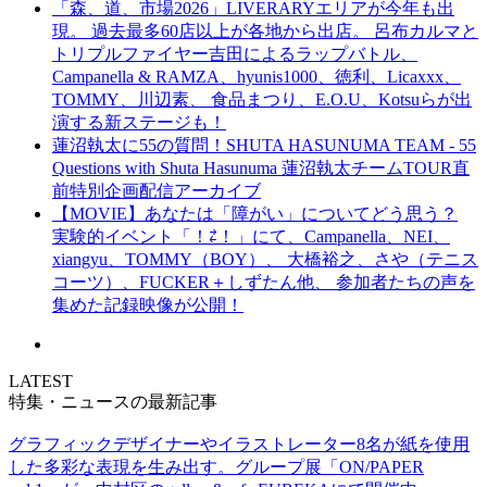
「森、道、市場2026」LIVERARYエリアが今年も出
現。 過去最多60店以上が各地から出店。 呂布カルマと
トリプルファイヤー吉田によるラップバトル、
Campanella & RAMZA、hyunis1000、徳利、Licaxxx、
TOMMY、川辺素、 食品まつり、E.O.U、Kotsuらが出
演する新ステージも！
蓮沼執太に55の質問！SHUTA HASUNUMA TEAM - 55
Questions with Shuta Hasunuma 蓮沼執太チームTOUR直
前特別企画配信アーカイブ
【MOVIE】あなたは「障がい」についてどう思う？
実験的イベント「！⇄！」にて、Campanella、NEI、
xiangyu、TOMMY（BOY）、 大橋裕之、さや（テニス
コーツ）、FUCKER＋しずたん他、 参加者たちの声を
集めた記録映像が公開！
LATEST
特集・ニュースの最新記事
グラフィックデザイナーやイラストレーター8名が紙を使用
した多彩な表現を生み出す。グループ展「ON/PAPER