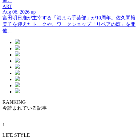
催。
ART
Aug 06. 2026 up
宮田明日鹿が主宰する「港まち手芸部」が10周年。佐久間裕
美子を迎えたトークや、ワークショップ「リペアの庭」を開
催。
RANKING
今読まれている記事
1
LIFE STYLE