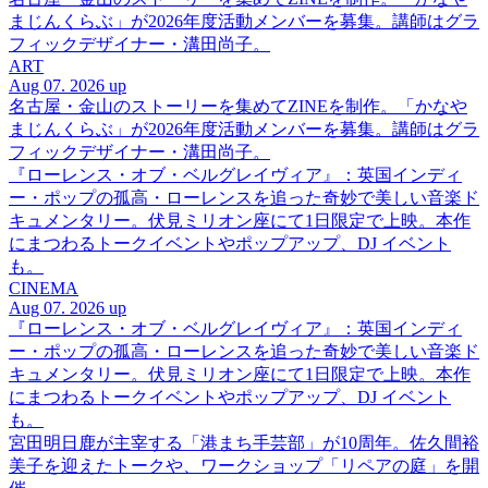
まじんくらぶ」が2026年度活動メンバーを募集。講師はグラ
フィックデザイナー・溝田尚子。
ART
Aug 07. 2026 up
名古屋・金山のストーリーを集めてZINEを制作。「かなや
まじんくらぶ」が2026年度活動メンバーを募集。講師はグラ
フィックデザイナー・溝田尚子。
『ローレンス・オブ・ベルグレイヴィア』：英国インディ
ー・ポップの孤高・ローレンスを追った奇妙で美しい音楽ド
キュメンタリー。伏見ミリオン座にて1日限定で上映。本作
にまつわるトークイベントやポップアップ、DJ イベント
も。
CINEMA
Aug 07. 2026 up
『ローレンス・オブ・ベルグレイヴィア』：英国インディ
ー・ポップの孤高・ローレンスを追った奇妙で美しい音楽ド
キュメンタリー。伏見ミリオン座にて1日限定で上映。本作
にまつわるトークイベントやポップアップ、DJ イベント
も。
宮田明日鹿が主宰する「港まち手芸部」が10周年。佐久間裕
美子を迎えたトークや、ワークショップ「リペアの庭」を開