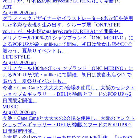
vol.1」が、中村区のgallery&cafe EUREKAにて開催中。
ART
Aug 08. 2026 up
グラフィックデザイナーやイラストレーター8名が紙を使用
した多彩な表現を生み出す。グループ展「ON/PAPER
vol.1」が、中村区のgallery&cafe EUREKAにて開催中。
メリノウール100％のTシャツブランド「ONC MERINO」に
よるPOP UPが栄・unlike.にて開催。初日は飲食出店やDJで
賑わう、夏祭りイベントも。
LIFE STYLE
Aug 07. 2026 up
メリノウール100％のTシャツブランド「ONC MERINO」に
よるPOP UPが栄・unlike.にて開催。初日は飲食出店やDJで
賑わう、夏祭りイベントも。
今池・Cane Caneと大大大の2会場を使用し、大阪のセレクト
ショップ＆ギャラリー・DELIが物販とフードのPOP UPを2
日間限定開催。
MUSIC
Aug 07. 2026 up
今池・Cane Caneと大大大の2会場を使用し、大阪のセレクト
ショップ＆ギャラリー・DELIが物販とフードのPOP UPを2
日間限定開催。
名古屋・金山のストーリーを集めてZINEを制作。「かなや