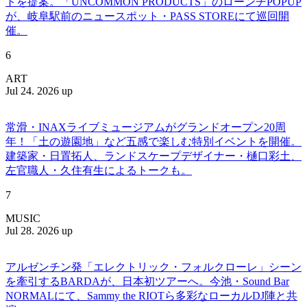
トを提案。「UNCOMMON PRODUCTS」のローンチPOPUP
が、岐阜駅前のニュースポット・PASS STOREにて巡回開
催。
6
ART
Jul 24. 2026 up
常滑・INAXライブミュージアムがグランドオープン20周
年！「土の遊園地」など五感で楽しむ特別イベントを開催。
建築家・日置拓人、ランドスケープデザイナー・樋口彩土、
左官職人・久住有生によるトークも。
7
MUSIC
Jul 28. 2026 up
アルゼンチン発「エレクトリック・フォルクローレ」シーン
を牽引するBARDAが、日本初ツアーへ。今池・Sound Bar
NORMALにて、Sammy the RIOTら多彩なローカルDJ陣と共