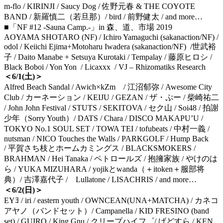
m-flo / KIRINJI / Saucy Dog / 佐野元春 & THE COYOTE
BAND / 新羅慎二（若旦那）/ bird / 前野健太 / and more…
■「NF #12 -Sauna Camp.-」in 森、道、市場 2019
AOYAMA SHOTARO (NF) / Ichiro Yamaguchi (sakanaction/NF) /
odol / Keiichi Ejima+Motoharu Iwadera (sakanaction/NF) /世武裕
子 / Daito Manabe + Setsuya Kurotaki / Tempalay / 藤原ヒロシ /
Black Boboi / Yon Yon / Licaxxx / VJ – Rhizomatiks Research
＜6/1(土)＞
Alfred Beach Sandal / Awich×kZm / 江沼郁弥 / Awesome City
Club / カーネーション / KEIJU / GEZAN / ザ・ぷー / 柴崎祐二
/ John John Festival / STUTS / SEKITOVA / セク山 / Soi48 / 拍謝
少年（Sorry Youth）/ DATS / Chara / DISCO MAKAPU’U /
TOKYO No.1 SOUL SET / TOWA TEI / tofubeats / 中村一義 /
nutsman / NICO Touches the Walls / PARKGOLF / Hump Back
/ 平賀さち枝とホームカミングス / BLACKSMOKERS /
BRAHMAN / Hei Tanaka / ペトロールズ / 抱擁家族 / やけのは
ら / YUKA MIZUHARA / yojikとwanda（＋itoken＋服部将
典）/ 吉澤嘉代子 / Lullatone / LISACHRIS / and more…
＜6/2(日)＞
EYﾖ / iri / eastern youth / OWNCEAN(UNA+MATCHA) / カネコ
アヤノ（バンドセット）/ Campanella / KID FRESINO (band
set) / GUIRO / King Gnu / クリープハイフ゜/ げどすら / KEN