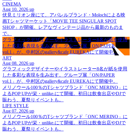
CINEMA
Aug 10. 2026 up
伏見ミリオン座にて、アパレルブランド・Molochによる映
画Tシャツマーケット「MOVIE TEE SINGULAR SPOT
SHOP」が開催。レアなヴィンテージ品から最新のものま
で。
グラフィックデザイナーやイラストレーター8名が紙を使用
した多彩な表現を生み出す。グループ展「ON/PAPER
vol.1」が、中村区のgallery&cafe EUREKAにて開催中。
ART
Aug 08. 2026 up
グラフィックデザイナーやイラストレーター8名が紙を使用
した多彩な表現を生み出す。グループ展「ON/PAPER
vol.1」が、中村区のgallery&cafe EUREKAにて開催中。
メリノウール100％のTシャツブランド「ONC MERINO」に
よるPOP UPが栄・unlike.にて開催。初日は飲食出店やDJで
賑わう、夏祭りイベントも。
LIFE STYLE
Aug 07. 2026 up
メリノウール100％のTシャツブランド「ONC MERINO」に
よるPOP UPが栄・unlike.にて開催。初日は飲食出店やDJで
賑わう、夏祭りイベントも。