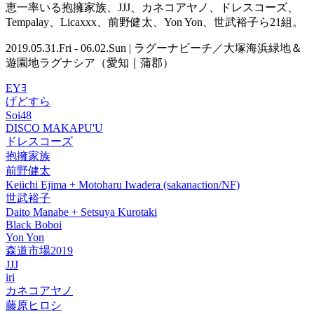
恵一率いる抱擁家族、JJJ、カネコアヤノ、ドレスコーズ、
Tempalay、Licaxxx、前野健太、Yon Yon、世武裕子ら21組。
2019.05.31.Fri - 06.02.Sun | ラグーナビーチ／大塚海浜緑地＆
遊園地ラグナシア（愛知｜蒲郡）
EYﾖ
げどすら
Soi48
DISCO MAKAPU'U
ドレスコーズ
抱擁家族
前野健太
Keiichi Ejima + Motoharu Iwadera (sakanaction/NF)
世武裕子
Daito Manabe + Setsuya Kurotaki
Black Boboi
Yon Yon
森道市場2019
JJJ
iri
カネコアヤノ
藤原ヒロシ