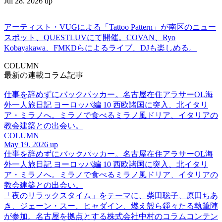
Jul 28. 2026 up
アーティスト・VUGによる「Tattoo Pattern」が南区のニュー
スポット、QUESTLUVにて開催。COVAN、Ryo
Kobayakawa、FMKDらによるライブ、DJも楽しめる。
COLUMN
最新の連載コラム記事
仕事を辞めずにバックパッカー。名古屋在住アラサーOL海
外一人旅日記 ヨーロッパ編 10 西欧諸国に突入、北イタリ
ア・ミラノへ。ミラノで食べるミラノ風ドリア、イタリアの
教会建築との出会い。
COLUMN
May 19. 2026 up
仕事を辞めずにバックパッカー。名古屋在住アラサーOL海
外一人旅日記 ヨーロッパ編 10 西欧諸国に突入、北イタリ
ア・ミラノへ。ミラノで食べるミラノ風ドリア、イタリアの
教会建築との出会い。
「夜のリラックスタイム」をテーマに、柴田聡子、原田ちあ
き、ジェーン・スー、ヒャダイン、燃え殻ら錚々たる執筆陣
が参加。名古屋を拠点とする株式会社中村のコラムコンテン