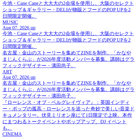
今池・Cane Caneと大大大の2会場を使用し、大阪のセレクト
ショップ＆ギャラリー・DELIが物販とフードのPOP UPを2
日間限定開催。
MUSIC
Aug 07. 2026 up
今池・Cane Caneと大大大の2会場を使用し、大阪のセレクト
ショップ＆ギャラリー・DELIが物販とフードのPOP UPを2
日間限定開催。
名古屋・金山のストーリーを集めてZINEを制作。「かなや
まじんくらぶ」が2026年度活動メンバーを募集。講師はグラ
フィックデザイナー・溝田尚子。
ART
Aug 07. 2026 up
名古屋・金山のストーリーを集めてZINEを制作。「かなや
まじんくらぶ」が2026年度活動メンバーを募集。講師はグラ
フィックデザイナー・溝田尚子。
『ローレンス・オブ・ベルグレイヴィア』：英国インディ
ー・ポップの孤高・ローレンスを追った奇妙で美しい音楽ド
キュメンタリー。伏見ミリオン座にて1日限定で上映。本作
にまつわるトークイベントやポップアップ、DJ イベント
も。
CINEMA