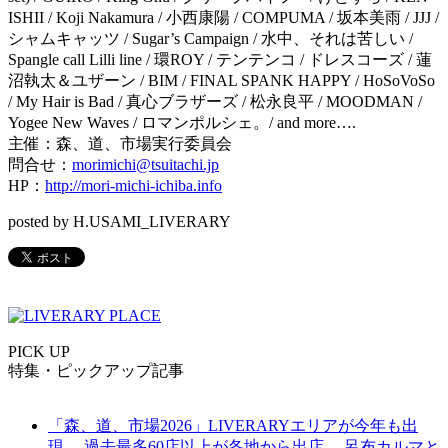
ISHII / Koji Nakamura / 小西康陽 / COMPUMA / 坂本美雨 / JJJ /
シャムキャッツ / Sugar’s Campaign / 水中、それは苦しい /
Spangle call Lilli line / 環ROY / テンテンコ / ドレスコーズ / 蓮
沼執太＆ユザーン / BIM / FINAL SPANK HAPPY / HoSoVoSo
/ My Hair is Bad / 真心ブラザーズ / 松永良平 / MOODMAN /
Yogee New Waves / ロマンポルシェ。/ and more….
主催：森、道、市場実行委員会
問合せ：
morimichi@tsuitachi.jp
HP
：
http://
mori-michi-ichiba.info
posted by H.USAMI_LIVERARY
PICK UP
特集・ピックアップ記事
「森、道、市場2026」LIVERARYエリアが今年も出
現。 過去最多60店以上が各地から出店。 呂布カルマと