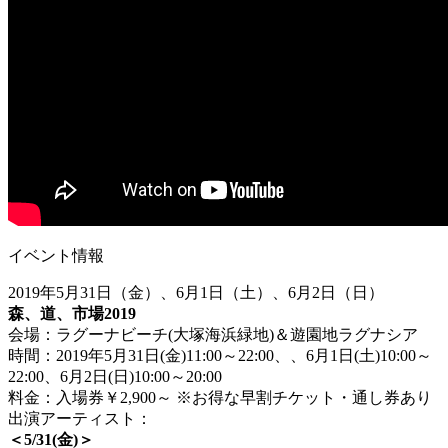
イベント情報
2019
年
5
月
31
日（金）、
6
月
1
日（土）、
6
月
2
日（日）
森、道、市場
2019
会場：ラグーナビーチ
(
大塚海浜緑地
)
＆遊園地ラグナシア
時間：
2019
年
5
月
31
日
(
金
)11:00
～
22:00
、、
6
月
1
日
(
土
)10:00
～
22:00
、
6
月
2
日
(
日
)10:00
～
20:00
料金：入場券￥
2,900
～
※
お得な早割チケット・通し券あり
出演アーティスト：
＜5/31(金)＞