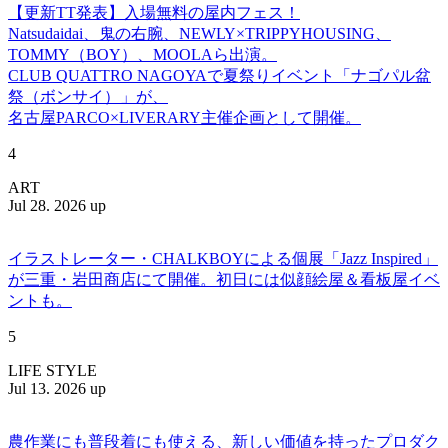
【更新TT発表】入場無料の屋内フェス！
Natsudaidai、鬼の右腕、NEWLY×TRIPPYHOUSING、
TOMMY（BOY）、MOOLAら出演。
CLUB QUATTRO NAGOYAで夏祭りイベント「ナゴパル盆
祭（ボンサイ）」が、
名古屋PARCO×LIVERARY主催企画として開催。
4
ART
Jul 28. 2026 up
イラストレーター・CHALKBOYによる個展「Jazz Inspired」
が三重・岩田商店にて開催。初日には似顔絵屋＆看板屋イベ
ントも。
5
LIFE STYLE
Jul 13. 2026 up
農作業にも普段着にも使える、新しい価値を持ったプロダク