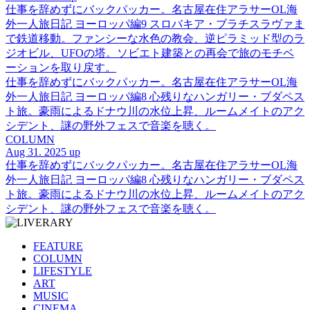
仕事を辞めずにバックパッカー。名古屋在住アラサーOL海
外一人旅日記 ヨーロッパ編9 スロバキア・ブラチスラヴァま
で鉄道移動。ファンシーな水色の教会、逆ピラミッド型のラ
ジオビル、UFOの塔。ソビエト建築との再会で旅のモチベ
ーションを取り戻す。
仕事を辞めずにバックパッカー。名古屋在住アラサーOL海
外一人旅日記 ヨーロッパ編8 心残りなハンガリー・ブダペス
ト旅。豪雨によるドナウ川の水位上昇、ルームメイトのアク
シデント、謎の野外フェスで音楽を聴く。
COLUMN
Aug 31. 2025 up
仕事を辞めずにバックパッカー。名古屋在住アラサーOL海
外一人旅日記 ヨーロッパ編8 心残りなハンガリー・ブダペス
ト旅。豪雨によるドナウ川の水位上昇、ルームメイトのアク
シデント、謎の野外フェスで音楽を聴く。
FEATURE
COLUMN
LIFESTYLE
ART
MUSIC
CINEMA