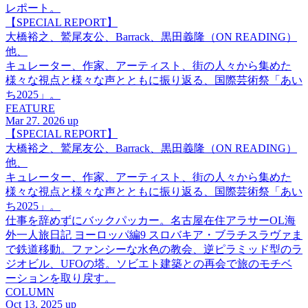
レポート。
【SPECIAL REPORT】
大橋裕之、鷲尾友公、Barrack、黒田義隆（ON READING）
他、
キュレーター、作家、アーティスト、街の人々から集めた
様々な視点と様々な声とともに振り返る、国際芸術祭「あい
ち2025」。
FEATURE
Mar 27. 2026 up
【SPECIAL REPORT】
大橋裕之、鷲尾友公、Barrack、黒田義隆（ON READING）
他、
キュレーター、作家、アーティスト、街の人々から集めた
様々な視点と様々な声とともに振り返る、国際芸術祭「あい
ち2025」。
仕事を辞めずにバックパッカー。名古屋在住アラサーOL海
外一人旅日記 ヨーロッパ編9 スロバキア・ブラチスラヴァま
で鉄道移動。ファンシーな水色の教会、逆ピラミッド型のラ
ジオビル、UFOの塔。ソビエト建築との再会で旅のモチベ
ーションを取り戻す。
COLUMN
Oct 13. 2025 up