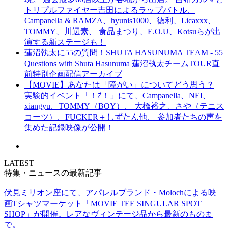
トリプルファイヤー吉田によるラップバトル、
Campanella & RAMZA、hyunis1000、徳利、Licaxxx、
TOMMY、川辺素、 食品まつり、E.O.U、Kotsuらが出
演する新ステージも！
蓮沼執太に55の質問！SHUTA HASUNUMA TEAM - 55
Questions with Shuta Hasunuma 蓮沼執太チームTOUR直
前特別企画配信アーカイブ
【MOVIE】あなたは「障がい」についてどう思う？
実験的イベント「！⇄！」にて、Campanella、NEI、
xiangyu、TOMMY（BOY）、 大橋裕之、さや（テニス
コーツ）、FUCKER＋しずたん他、 参加者たちの声を
集めた記録映像が公開！
LATEST
特集・ニュースの最新記事
伏見ミリオン座にて、アパレルブランド・Molochによる映
画Tシャツマーケット「MOVIE TEE SINGULAR SPOT
SHOP」が開催。レアなヴィンテージ品から最新のものま
で。