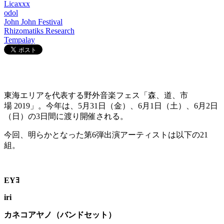
Licaxxx
odol
John John Festival
Rhizomatiks Research
Tempalay
東海エリアを代表する野外音楽フェス「森、道、市
場
2019
」。今年は、
5
月
31
日（金）、
6
月
1
日（土）、
6
月
2
日
（日）の
3
日間に渡り開催される。
今回、明らかとなった第6弾出演アーティストは以下の21
組。
EY
ﾖ
iri
カネコアヤノ（バンドセット）