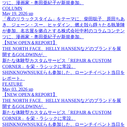
ツに、漫画家・奥田亜紀子が新規参加。
COLUMN
May 19. 2026 up
「夜のリラックスタイム」をテーマに、柴田聡子、原田ちあ
き、ジェーン・スー、ヒャダイン、燃え殻ら錚々たる執筆陣
が参加。名古屋を拠点とする株式会社中村のコラムコンテン
ツに、漫画家・奥田亜紀子が新規参加。
【NEW OPEN＆REPORT】
THE NORTH FACE、HELLY HANSENなどのブランドを展
開するGOLDWINが、
新たな体験型カスタムサービス「REPAIR & CUSTOM
CORNER」を栄・ラシックに常設。
SHINKNOWNSUKEらも参加した、ローンチイベント当日を
レポート。
FEATURE
May 03. 2026 up
【NEW OPEN＆REPORT】
THE NORTH FACE、HELLY HANSENなどのブランドを展
開するGOLDWINが、
新たな体験型カスタムサービス「REPAIR & CUSTOM
CORNER」を栄・ラシックに常設。
SHINKNOWNSUKEらも参加した、ローンチイベント当日を