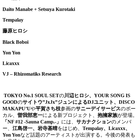
Daito Manabe + Setsuya Kurotaki
Tempalay
藤原ヒロシ
Black Boboi
Yon Yon
Licaxxx
VJ – Rhizomatiks Research
TOKYO No.1 SOUL SET
の
川辺ヒロシ、YOUR SONG IS
GOOD
の
サイトウ”JxJx”ジュンによるDJユニット、DISCO
MAKAPU’U
や
平賀さち枝
参画の
サニーデイサービス
のボー
カル、
曽我部恵一
による新プロジェクト、
抱擁家族
が登場。
「
NF #12 -Sauna Camp.-
」
には、
サカナクション
のメンバ
ー、
江島啓一、岩寺基晴
をはじめ、
Tempalay、Licaxxx、
Yon Yon
など話題のアーティストが出演する。今後の発表も