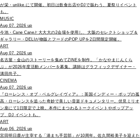
が栄・unlike.にて開催。初日は飲食出店やDJで賑わう、夏祭りイベント
も。
MUSIC
Aug 07. 2026 up
今池・Cane Caneと大大大の2会場を使用し、大阪のセレクトショップ＆
ギャラリー・DELIが物販とフードのPOP UPを2日間限定開催。
ART
Aug 07. 2026 up
名古屋・金山のストーリーを集めてZINEを制作。「かなやまじんくら
ぶ」が2026年度活動メンバーを募集。講師はグラフィックデザイナー・
溝田尚子。
CINEMA
Aug 07. 2026 up
『ローレンス・オブ・ベルグレイヴィア』：英国インディー・ポップの孤
高・ローレンスを追った奇妙で美しい音楽ドキュメンタリー。伏見ミリオ
ン座にて1日限定で上映。本作にまつわるトークイベントやポップアッ
プ、DJ イベントも。
ART
Aug 06. 2026 up
宮田明日鹿が主宰する「港まち手芸部」が10周年。佐久間裕美子を迎えた