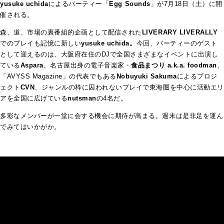
yusuke uchida
によるパーティー「
Egg Sounds
」が7月18日（土）に開
催される。
森、道、市場の裏番組的企画として配信された
LIVERARY LIVERALLY
でのプレイも記憶に新しい
yusuke uchida。
今回、パーティーのゲスト
として迎えるのは、大阪府在住のDJで全国さまざまなイベントに出演し
ている
Aspara
、名古屋出身の電子音楽家・
食品まつり a.k.a. foodman
、
「AVYSS Magazine」の代表でもある
Nobuyuki Sakuma
によるプロジ
ェクト
CVN
、ジャンルの枠に囚われないプレイで東海圏を中心に活動エリ
アを全国に広げている
nutsman
の4名だ。
多彩なメンバーが一堂に会する機会に期待が高まる。週末は是非足を運ん
でみてはいかがか。