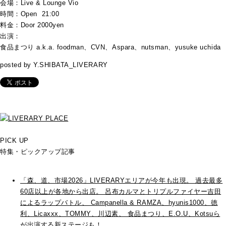
会場：Live & Lounge Vio
時間：Open 21:00
料金：Door 2000yen
出演：
食品まつり a.k.a. foodman、CVN、Aspara、nutsman、yusuke uchida
posted by Y.SHIBATA_LIVERARY
PICK UP
特集・ピックアップ記事
「森、道、市場2026」LIVERARYエリアが今年も出現。 過去最多
60店以上が各地から出店。 呂布カルマとトリプルファイヤー吉田
によるラップバトル、 Campanella & RAMZA、hyunis1000、徳
利、Licaxxx、TOMMY、川辺素、 食品まつり、E.O.U、Kotsuら
が出演する新ステージも！