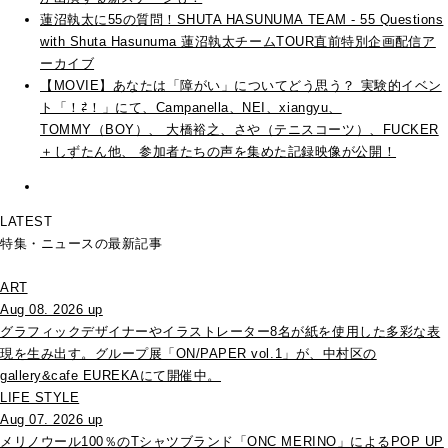
蓮沼執太に55の質問！SHUTA HASUNUMA TEAM - 55 Questions
with Shuta Hasunuma 蓮沼執太チームTOUR直前特別企画配信ア
ーカイブ
【MOVIE】あなたは「障がい」についてどう思う？ 実験的イベン
ト「！⇄！」にて、Campanella、NEI、xiangyu、
TOMMY（BOY）、 大橋裕之、さや（テニスコーツ）、FUCKER
＋しずたん他、 参加者たちの声を集めた記録映像が公開！
LATEST
特集・ニュースの最新記事
ART
Aug 08. 2026 up
グラフィックデザイナーやイラストレーター8名が紙を使用した多彩な表
現を生み出す。グループ展「ON/PAPER vol.1」が、中村区の
gallery&cafe EUREKAにて開催中。
LIFE STYLE
Aug 07. 2026 up
メリノウール100％のTシャツブランド「ONC MERINO」によるPOP UP