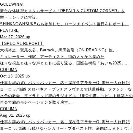
GOLDWINが、
新たな体験型カスタムサービス「REPAIR & CUSTOM CORNER」を
栄・ラシックに常設。
SHINKNOWNSUKEらも参加した、ローンチイベント当日をレポート。
FEATURE
Mar 27. 2026 up
【SPECIAL REPORT】
大橋裕之、鷲尾友公、Barrack、黒田義隆（ON READING）他、
キュレーター、作家、アーティスト、街の人々から集めた
様々な視点と様々な声とともに振り返る、国際芸術祭「あいち2025」。
COLUMN
Oct 13. 2025 up
仕事を辞めずにバックパッカー。名古屋在住アラサーOL海外一人旅日記
ヨーロッパ編9 スロバキア・ブラチスラヴァまで鉄道移動。ファンシーな
水色の教会、逆ピラミッド型のラジオビル、UFOの塔。ソビエト建築との
再会で旅のモチベーションを取り戻す。
COLUMN
Aug 31. 2025 up
仕事を辞めずにバックパッカー。名古屋在住アラサーOL海外一人旅日記
ヨーロッパ編8 心残りなハンガリー・ブダペスト旅。豪雨によるドナウ川