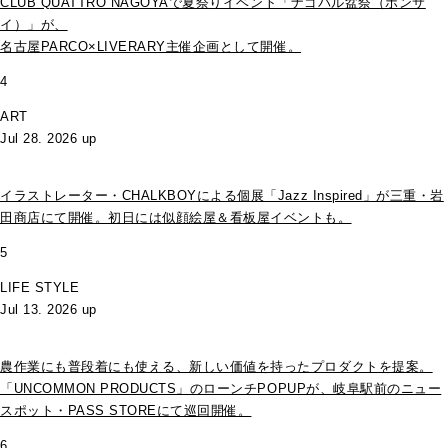
CLUB QUATTRO NAGOYAで夏祭りイベント「ナゴパル盆祭（ボンサ
イ）」が、
名古屋PARCO×LIVERARY主催企画として開催。
4
ART
Jul 28. 2026 up
イラストレーター・CHALKBOYによる個展「Jazz Inspired」が三重・岩
田商店にて開催。初日には似顔絵屋＆看板屋イベントも。
5
LIFE STYLE
Jul 13. 2026 up
農作業にも普段着にも使える、新しい価値を持ったプロダクトを提案。
「UNCOMMON PRODUCTS」のローンチPOPUPが、岐阜駅前のニュー
スポット・PASS STOREにて巡回開催。
6