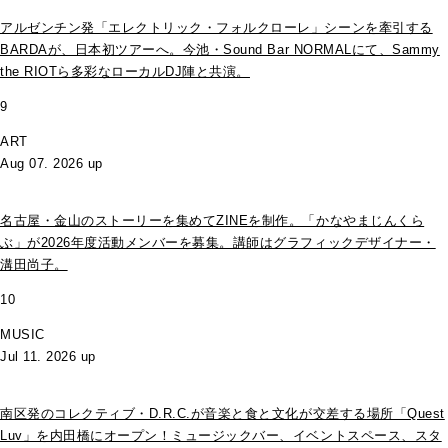
アルゼンチン発「エレクトリック・フォルクローレ」シーンを牽引する
BARDAが、日本初ツアーへ。今池・Sound Bar NORMALにて、Sammy
the RIOTら多彩なローカルDJ陣と共演。
9
ART
Aug 07. 2026 up
名古屋・金山のストーリーを集めてZINEを制作。「かなやまじんくら
ぶ」が2026年度活動メンバーを募集。講師はグラフィックデザイナー・
溝田尚子。
10
MUSIC
Jul 11. 2026 up
南区発のコレクティブ・D.R.C.が⾳楽と⾷と⽂化が交差する場所「Quest
Luv」を内田橋にオープン！ミュージックバー、イベントスペース、スタ