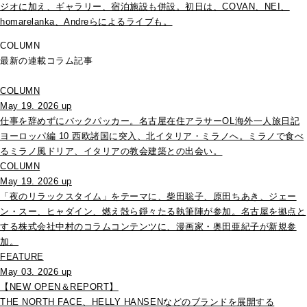
ジオに加え、ギャラリー、宿泊施設も併設。初日は、COVAN、NEI、
homarelanka、Andreらによるライブも。
COLUMN
最新の連載コラム記事
COLUMN
May 19. 2026 up
仕事を辞めずにバックパッカー。名古屋在住アラサーOL海外一人旅日記
ヨーロッパ編 10 西欧諸国に突入、北イタリア・ミラノへ。ミラノで食べ
るミラノ風ドリア、イタリアの教会建築との出会い。
COLUMN
May 19. 2026 up
「夜のリラックスタイム」をテーマに、柴田聡子、原田ちあき、ジェー
ン・スー、ヒャダイン、燃え殻ら錚々たる執筆陣が参加。名古屋を拠点と
する株式会社中村のコラムコンテンツに、漫画家・奥田亜紀子が新規参
加。
FEATURE
May 03. 2026 up
【NEW OPEN＆REPORT】
THE NORTH FACE、HELLY HANSENなどのブランドを展開する