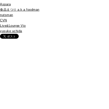
Aspara
食品まつり a.k.a foodman
nutsman
CVN
Live&Lounge Vio
yusuke uchida