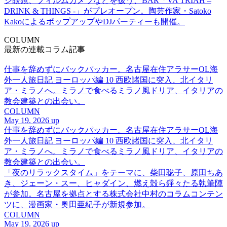
ジ眼鏡、フィルムカメラなどを扱う、BAR「VA TRIAH –
DRINK & THINGS -」がプレオープン。陶芸作家・Satoko
KakoによるポップアップやDJパーティーも開催。
COLUMN
最新の連載コラム記事
仕事を辞めずにバックパッカー。名古屋在住アラサーOL海
外一人旅日記 ヨーロッパ編 10 西欧諸国に突入、北イタリ
ア・ミラノへ。ミラノで食べるミラノ風ドリア、イタリアの
教会建築との出会い。
COLUMN
May 19. 2026 up
仕事を辞めずにバックパッカー。名古屋在住アラサーOL海
外一人旅日記 ヨーロッパ編 10 西欧諸国に突入、北イタリ
ア・ミラノへ。ミラノで食べるミラノ風ドリア、イタリアの
教会建築との出会い。
「夜のリラックスタイム」をテーマに、柴田聡子、原田ちあ
き、ジェーン・スー、ヒャダイン、燃え殻ら錚々たる執筆陣
が参加。名古屋を拠点とする株式会社中村のコラムコンテン
ツに、漫画家・奥田亜紀子が新規参加。
COLUMN
May 19. 2026 up