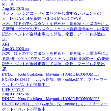
MUSIC
Aug 03. 2026 up
サンフランシスコ・ベイエリアを代表するレジェンドの一
人、DJ GARTHが新栄・CLUB MAGOに登場。
水木しげるのアシスタントを務めた、劇画家・土屋慎吾によ
る新刊「ゲゲゲのアシスタント〜つげ義春追悼本〜」の発売
記念イベントが金城市場にて開催。物販、フードも多数出
店。
ART
Aug 03. 2026 up
水木しげるのアシスタントを務めた、劇画家・土屋慎吾によ
る新刊「ゲゲゲのアシスタント〜つげ義春追悼本〜」の発売
記念イベントが金城市場にて開催。物販、フードも多数出
店。
INNAT、Kota Gushiken、Mayumi（HOME ECONOMICS
EXPERIMENT）、vugら参加。栄・unlike.にて、フリーマー
ケットイベントが開催中。
LIFE STYLE
Aug 03. 2026 up
INNAT、Kota Gushiken、Mayumi（HOME ECONOMICS
EXPERIMENT）、vugら参加。栄・unlike.にて、フリーマー
ケットイベントが開催中。