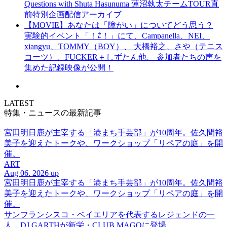
Questions with Shuta Hasunuma 蓮沼執太チームTOUR直
前特別企画配信アーカイブ
【MOVIE】あなたは「障がい」についてどう思う？
実験的イベント「！⇄！」にて、Campanella、NEI、
xiangyu、TOMMY（BOY）、 大橋裕之、さや（テニス
コーツ）、FUCKER＋しずたん他、 参加者たちの声を
集めた記録映像が公開！
LATEST
特集・ニュースの最新記事
宮田明日鹿が主宰する「港まち手芸部」が10周年。佐久間裕
美子を迎えたトークや、ワークショップ「リペアの庭」を開
催。
ART
Aug 06. 2026 up
宮田明日鹿が主宰する「港まち手芸部」が10周年。佐久間裕
美子を迎えたトークや、ワークショップ「リペアの庭」を開
催。
サンフランシスコ・ベイエリアを代表するレジェンドの一
人、DJ GARTHが新栄・CLUB MAGOに登場。