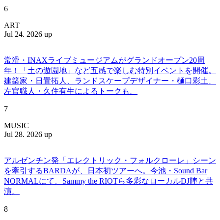
6
ART
Jul 24. 2026 up
常滑・INAXライブミュージアムがグランドオープン20周
年！「土の遊園地」など五感で楽しむ特別イベントを開催。
建築家・日置拓人、ランドスケープデザイナー・樋口彩土、
左官職人・久住有生によるトークも。
7
MUSIC
Jul 28. 2026 up
アルゼンチン発「エレクトリック・フォルクローレ」シーン
を牽引するBARDAが、日本初ツアーへ。今池・Sound Bar
NORMALにて、Sammy the RIOTら多彩なローカルDJ陣と共
演。
8