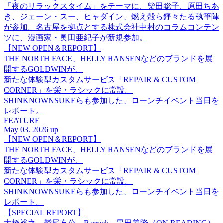
「夜のリラックスタイム」をテーマに、柴田聡子、原田ちあ
き、ジェーン・スー、ヒャダイン、燃え殻ら錚々たる執筆陣
が参加。名古屋を拠点とする株式会社中村のコラムコンテン
ツに、漫画家・奥田亜紀子が新規参加。
【NEW OPEN＆REPORT】
THE NORTH FACE、HELLY HANSENなどのブランドを展
開するGOLDWINが、
新たな体験型カスタムサービス「REPAIR & CUSTOM
CORNER」を栄・ラシックに常設。
SHINKNOWNSUKEらも参加した、ローンチイベント当日を
レポート。
FEATURE
May 03. 2026 up
【NEW OPEN＆REPORT】
THE NORTH FACE、HELLY HANSENなどのブランドを展
開するGOLDWINが、
新たな体験型カスタムサービス「REPAIR & CUSTOM
CORNER」を栄・ラシックに常設。
SHINKNOWNSUKEらも参加した、ローンチイベント当日を
レポート。
【SPECIAL REPORT】
大橋裕之、鷲尾友公、Barrack、黒田義隆（ON READING）