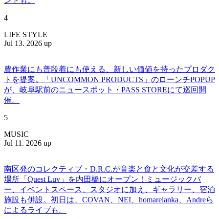
ントも。
4
LIFE STYLE
Jul 13. 2026 up
農作業にも普段着にも使える、新しい価値を持ったプロダク
トを提案。「UNCOMMON PRODUCTS」のローンチPOPUP
が、岐阜駅前のニュースポット・PASS STOREにて巡回開
催。
5
MUSIC
Jul 11. 2026 up
南区発のコレクティブ・D.R.C.が⾳楽と⾷と⽂化が交差する
場所「Quest Luv」を内田橋にオープン！ミュージックバ
ー、イベントスペース、スタジオに加え、ギャラリー、宿泊
施設も併設。初日は、COVAN、NEI、homarelanka、Andreら
によるライブも。