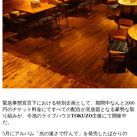
緊急事態宣言下における特別企画として、期間中なんと2000
円のチケット料金にてすべての配信が見放題となる豪勢な取
り組みが、今池のライブハウス
TOKUZO
主催にて開催中
だ。
5月にアルバム「光の速さで佇んで」を
発売したばかりの