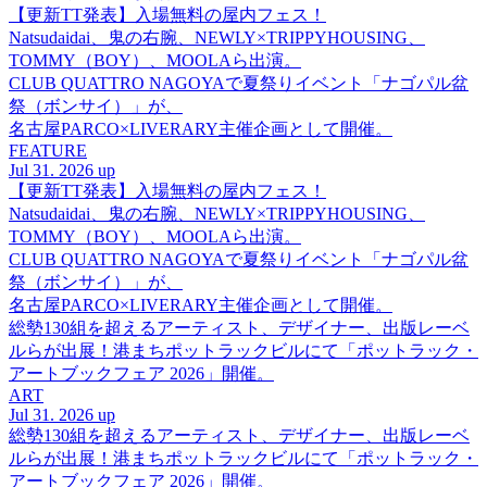
【更新TT発表】入場無料の屋内フェス！
Natsudaidai、鬼の右腕、NEWLY×TRIPPYHOUSING、
TOMMY（BOY）、MOOLAら出演。
CLUB QUATTRO NAGOYAで夏祭りイベント「ナゴパル盆
祭（ボンサイ）」が、
名古屋PARCO×LIVERARY主催企画として開催。
FEATURE
Jul 31. 2026 up
【更新TT発表】入場無料の屋内フェス！
Natsudaidai、鬼の右腕、NEWLY×TRIPPYHOUSING、
TOMMY（BOY）、MOOLAら出演。
CLUB QUATTRO NAGOYAで夏祭りイベント「ナゴパル盆
祭（ボンサイ）」が、
名古屋PARCO×LIVERARY主催企画として開催。
総勢130組を超えるアーティスト、デザイナー、出版レーベ
ルらが出展！港まちポットラックビルにて「ポットラック・
アートブックフェア 2026」開催。
ART
Jul 31. 2026 up
総勢130組を超えるアーティスト、デザイナー、出版レーベ
ルらが出展！港まちポットラックビルにて「ポットラック・
アートブックフェア 2026」開催。