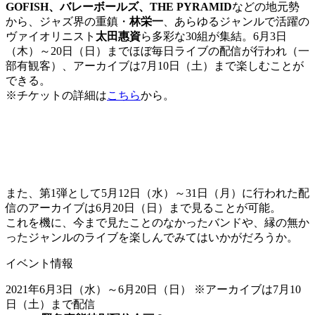
GOFISH、バレーボールズ、THE PYRAMID
などの地元勢
から、ジャズ界の重鎮・
林栄一
、
あらゆるジャンルで活躍の
ヴァイオリニスト
太田惠資
ら多彩な30組が集結。6月3日
（木）～20日（日）までほぼ毎日ライブの配信が行われ（一
部有観客）、アーカイブは7月10日（土）まで楽しむことが
できる。
※チケットの詳細は
こちら
から。
また、第1弾として5月12日（水）～31日（月）に行われた配
信のアーカイブは6月20日（日）まで見ることが可能。
これを機に、今まで見たことのなかったバンドや、縁の無か
ったジャンルのライブを楽しんでみてはいかがだろうか。
イベント情報
2021年6月3日（水）～6月20日（日） ※アーカイブは7月10
日（土）まで配信