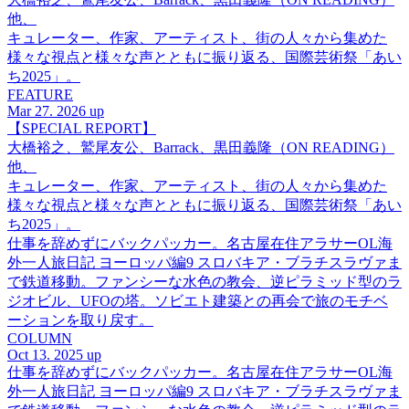
他、
キュレーター、作家、アーティスト、街の人々から集めた
様々な視点と様々な声とともに振り返る、国際芸術祭「あい
ち2025」。
FEATURE
Mar 27. 2026 up
【SPECIAL REPORT】
大橋裕之、鷲尾友公、Barrack、黒田義隆（ON READING）
他、
キュレーター、作家、アーティスト、街の人々から集めた
様々な視点と様々な声とともに振り返る、国際芸術祭「あい
ち2025」。
仕事を辞めずにバックパッカー。名古屋在住アラサーOL海
外一人旅日記 ヨーロッパ編9 スロバキア・ブラチスラヴァま
で鉄道移動。ファンシーな水色の教会、逆ピラミッド型のラ
ジオビル、UFOの塔。ソビエト建築との再会で旅のモチベ
ーションを取り戻す。
COLUMN
Oct 13. 2025 up
仕事を辞めずにバックパッカー。名古屋在住アラサーOL海
外一人旅日記 ヨーロッパ編9 スロバキア・ブラチスラヴァま