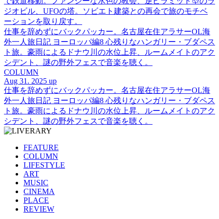
で鉄道移動。ファンシーな水色の教会、逆ピラミッド型のラ
ジオビル、UFOの塔。ソビエト建築との再会で旅のモチベ
ーションを取り戻す。
仕事を辞めずにバックパッカー。名古屋在住アラサーOL海
外一人旅日記 ヨーロッパ編8 心残りなハンガリー・ブダペス
ト旅。豪雨によるドナウ川の水位上昇、ルームメイトのアク
シデント、謎の野外フェスで音楽を聴く。
COLUMN
Aug 31. 2025 up
仕事を辞めずにバックパッカー。名古屋在住アラサーOL海
外一人旅日記 ヨーロッパ編8 心残りなハンガリー・ブダペス
ト旅。豪雨によるドナウ川の水位上昇、ルームメイトのアク
シデント、謎の野外フェスで音楽を聴く。
FEATURE
COLUMN
LIFESTYLE
ART
MUSIC
CINEMA
PLACE
REVIEW