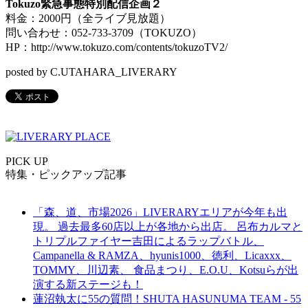
Tokuzo緊急事態特別配信企画２
料金：2000円（全ライブ見放題）
問い合わせ：052-733-3709（TOKUZO）
HP：http://www.tokuzo.com/contents/tokuzoTV2/
posted by C.UTAHARA_LIVERARY
PICK UP
特集・ピックアップ記事
「森、道、市場2026」LIVERARYエリアが今年も出
現。 過去最多60店以上が各地から出店。 呂布カルマと
トリプルファイヤー吉田によるラップバトル、
Campanella & RAMZA、hyunis1000、徳利、Licaxxx、
TOMMY、川辺素、 食品まつり、E.O.U、Kotsuらが出
演する新ステージも！
蓮沼執太に55の質問！SHUTA HASUNUMA TEAM - 55