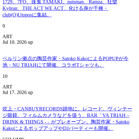
1729、7FO、珠鬼 TAMAKI、nutsman、Ramza、狂欒
Kyōran、THE ACT WE ACT、化ける身が千種・
club(O)Utoposに集結。
9
ART
Jul 10. 2026 up
ベルリン拠点の陶芸作家・Satoko KakoによるPOPUPが今
池・NU TRIAHにて開催。コラボTシャツも。
10
ART
Jul 17. 2026 up
吹上・CANBUYRECORDS跡地に、レコード、ヴィンテー
ジ眼鏡、フィルムカメラなどを扱う、BAR「VA TRIAH –
DRINK & THINGS -」がプレオープン。陶芸作家・Satoko
KakoによるポップアップやDJパーティーも開催。