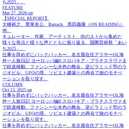
ち2025」。
FEATURE
Mar 27. 2026 up
【SPECIAL REPORT】
大橋裕之、鷲尾友公、Barrack、黒田義隆（ON READING）
他、
キュレーター、作家、アーティスト、街の人々から集めた
様々な視点と様々な声とともに振り返る、国際芸術祭「あい
ち2025」。
仕事を辞めずにバックパッカー。名古屋在住アラサーOL海
外一人旅日記 ヨーロッパ編9 スロバキア・ブラチスラヴァま
で鉄道移動。ファンシーな水色の教会、逆ピラミッド型のラ
ジオビル、UFOの塔。ソビエト建築との再会で旅のモチベ
ーションを取り戻す。
COLUMN
Oct 13. 2025 up
仕事を辞めずにバックパッカー。名古屋在住アラサーOL海
外一人旅日記 ヨーロッパ編9 スロバキア・ブラチスラヴァま
で鉄道移動。ファンシーな水色の教会、逆ピラミッド型のラ
ジオビル、UFOの塔。ソビエト建築との再会で旅のモチベ
ーションを取り戻す。
仕事を辞めずにバックパッカー。名古屋在住アラサーOL海