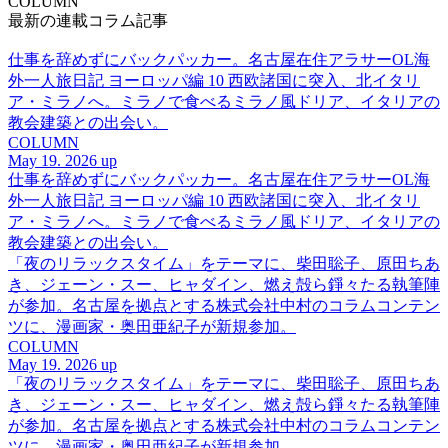
COLUMN
最新の連載コラム記事
仕事を辞めずにバックパッカー。名古屋在住アラサーOL海
外一人旅日記 ヨーロッパ編 10 西欧諸国に突入、北イタリ
ア・ミラノへ。ミラノで食べるミラノ風ドリア、イタリアの
教会建築との出会い。
COLUMN
May 19. 2026 up
仕事を辞めずにバックパッカー。名古屋在住アラサーOL海
外一人旅日記 ヨーロッパ編 10 西欧諸国に突入、北イタリ
ア・ミラノへ。ミラノで食べるミラノ風ドリア、イタリアの
教会建築との出会い。
「夜のリラックスタイム」をテーマに、柴田聡子、原田ちあ
き、ジェーン・スー、ヒャダイン、燃え殻ら錚々たる執筆陣
が参加。名古屋を拠点とする株式会社中村のコラムコンテン
ツに、漫画家・奥田亜紀子が新規参加。
COLUMN
May 19. 2026 up
「夜のリラックスタイム」をテーマに、柴田聡子、原田ちあ
き、ジェーン・スー、ヒャダイン、燃え殻ら錚々たる執筆陣
が参加。名古屋を拠点とする株式会社中村のコラムコンテン
ツに、漫画家・奥田亜紀子が新規参加。