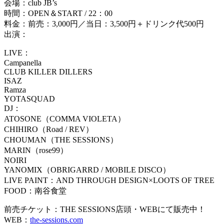
会場：club JB’s
時間：OPEN＆START / 22：00
料金：前売：3,000円／当日：3,500円＋ドリンク代500円
出演：
LIVE：
Campanella
CLUB KILLER DILLERS
ISAZ
Ramza
YOTASQUAD
DJ：
ATOSONE（COMMA VIOLETA）
CHIHIRO（Road / REV）
CHOUMAN（THE SESSIONS）
MARIN（rose99）
NOIRI
YANOMIX（OBRIGARRD / MOBILE DISCO）
LIVE PAINT：AND THROUGH DESIGN×LOOTS OF TREE
FOOD：南谷食堂
前売チケット：THE SESSIONS店頭・WEBにて販売中！
WEB：
the-sessions.com