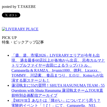
posted by T.TAKEBE
PICK UP
特集・ピックアップ記事
「森、道、市場2026」LIVERARYエリアが今年も出
現。 過去最多60店以上が各地から出店。 呂布カルマと
トリプルファイヤー吉田によるラップバトル、
Campanella & RAMZA、hyunis1000、徳利、Licaxxx、
TOMMY、川辺素、 食品まつり、E.O.U、Kotsuらが出
演する新ステージも！
蓮沼執太に55の質問！SHUTA HASUNUMA TEAM - 55
Questions with Shuta Hasunuma 蓮沼執太チームTOUR直
前特別企画配信アーカイブ
【MOVIE】あなたは「障がい」についてどう思う？
実験的イベント「！⇄！」にて、Campanella、NEI、