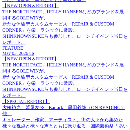
【NEW OPEN＆REPORT】
THE NORTH FACE、HELLY HANSENなどのブランドを展
開するGOLDWINが、
新たな体験型カスタムサービス「REPAIR & CUSTOM
CORNER」を栄・ラシックに常設。
SHINKNOWNSUKEらも参加した、ローンチイベント当日を
レポート。
FEATURE
May 03. 2026 up
【NEW OPEN＆REPORT】
THE NORTH FACE、HELLY HANSENなどのブランドを展
開するGOLDWINが、
新たな体験型カスタムサービス「REPAIR & CUSTOM
CORNER」を栄・ラシックに常設。
SHINKNOWNSUKEらも参加した、ローンチイベント当日を
レポート。
【SPECIAL REPORT】
大橋裕之、鷲尾友公、Barrack、黒田義隆（ON READING）
他、
キュレーター、作家、アーティスト、街の人々から集めた
様々な視点と様々な声とともに振り返る、国際芸術祭「あい