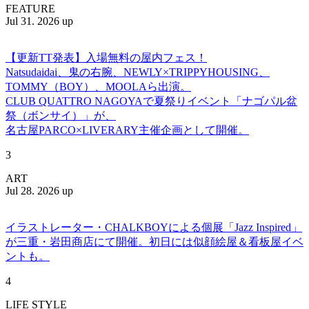
FEATURE
Jul 31. 2026 up
【更新TT発表】入場無料の屋内フェス！
Natsudaidai、鬼の右腕、NEWLY×TRIPPYHOUSING、
TOMMY（BOY）、MOOLAら出演。
CLUB QUATTRO NAGOYAで夏祭りイベント「ナゴパル盆
祭（ボンサイ）」が、
名古屋PARCO×LIVERARY主催企画として開催。
3
ART
Jul 28. 2026 up
イラストレーター・CHALKBOYによる個展「Jazz Inspired」
が三重・岩田商店にて開催。初日には似顔絵屋＆看板屋イベ
ントも。
4
LIFE STYLE