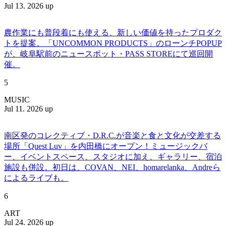
Jul 13. 2026 up
農作業にも普段着にも使える、新しい価値を持ったプロダク
トを提案。「UNCOMMON PRODUCTS」のローンチPOPUP
が、岐阜駅前のニュースポット・PASS STOREにて巡回開
催。
5
MUSIC
Jul 11. 2026 up
南区発のコレクティブ・D.R.C.が⾳楽と⾷と⽂化が交差する
場所「Quest Luv」を内田橋にオープン！ミュージックバ
ー、イベントスペース、スタジオに加え、ギャラリー、宿泊
施設も併設。初日は、COVAN、NEI、homarelanka、Andreら
によるライブも。
6
ART
Jul 24. 2026 up