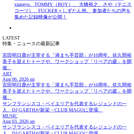
xiangyu、TOMMY（BOY）、 大橋裕之、さや（テニス
コーツ）、FUCKER＋しずたん他、 参加者たちの声を
集めた記録映像が公開！
LATEST
特集・ニュースの最新記事
宮田明日鹿が主宰する「港まち手芸部」が10周年。佐久間裕
美子を迎えたトークや、ワークショップ「リペアの庭」を開
催。
ART
Aug 06. 2026 up
宮田明日鹿が主宰する「港まち手芸部」が10周年。佐久間裕
美子を迎えたトークや、ワークショップ「リペアの庭」を開
催。
サンフランシスコ・ベイエリアを代表するレジェンドの一
人、DJ GARTHが新栄・CLUB MAGOに登場。
MUSIC
Aug 03. 2026 up
サンフランシスコ・ベイエリアを代表するレジェンドの一
人、DJ GARTHが新栄・CLUB MAGOに登場。