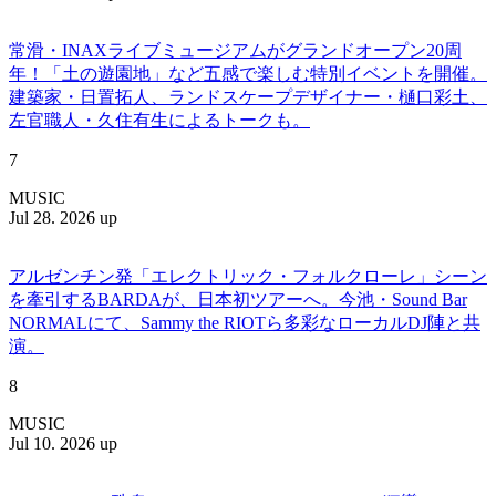
常滑・INAXライブミュージアムがグランドオープン20周
年！「土の遊園地」など五感で楽しむ特別イベントを開催。
建築家・日置拓人、ランドスケープデザイナー・樋口彩土、
左官職人・久住有生によるトークも。
7
MUSIC
Jul 28. 2026 up
アルゼンチン発「エレクトリック・フォルクローレ」シーン
を牽引するBARDAが、日本初ツアーへ。今池・Sound Bar
NORMALにて、Sammy the RIOTら多彩なローカルDJ陣と共
演。
8
MUSIC
Jul 10. 2026 up