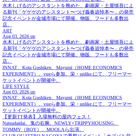
水木しげるのアシスタントを務めた、劇画家・土屋慎吾によ
る新刊「ゲゲゲのアシスタント〜つげ義春追悼本〜」の発売
記念イベントが金城市場にて開催。物販、フードも多数出
店。
ART
Aug 03. 2026 up
水木しげるのアシスタントを務めた、劇画家・土屋慎吾によ
る新刊「ゲゲゲのアシスタント〜つげ義春追悼本〜」の発売
記念イベントが金城市場にて開催。物販、フードも多数出
店。
INNAT、Kota Gushiken、Mayumi（HOME ECONOMICS
EXPERIMENT）、vugら参加。栄・unlike.にて、フリーマー
ケットイベントが開催中。
LIFE STYLE
Aug 03. 2026 up
INNAT、Kota Gushiken、Mayumi（HOME ECONOMICS
EXPERIMENT）、vugら参加。栄・unlike.にて、フリーマー
ケットイベントが開催中。
【更新TT発表】入場無料の屋内フェス！
Natsudaidai、鬼の右腕、NEWLY×TRIPPYHOUSING、
TOMMY（BOY）、MOOLAら出演。
CLUB QUATTRO NAGOYAで夏祭りイベント「ナゴパル盆