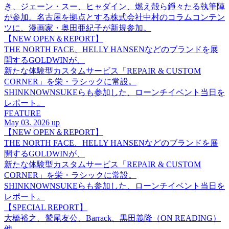
き、ジェーン・スー、ヒャダイン、燃え殻ら錚々たる執筆陣
が参加。名古屋を拠点とする株式会社中村のコラムコンテン
ツに、漫画家・奥田亜紀子が新規参加。
【NEW OPEN＆REPORT】
THE NORTH FACE、HELLY HANSENなどのブランドを展
開するGOLDWINが、
新たな体験型カスタムサービス「REPAIR & CUSTOM
CORNER」を栄・ラシックに常設。
SHINKNOWNSUKEらも参加した、ローンチイベント当日を
レポート。
FEATURE
May 03. 2026 up
【NEW OPEN＆REPORT】
THE NORTH FACE、HELLY HANSENなどのブランドを展
開するGOLDWINが、
新たな体験型カスタムサービス「REPAIR & CUSTOM
CORNER」を栄・ラシックに常設。
SHINKNOWNSUKEらも参加した、ローンチイベント当日を
レポート。
【SPECIAL REPORT】
大橋裕之、鷲尾友公、Barrack、黒田義隆（ON READING）
他、