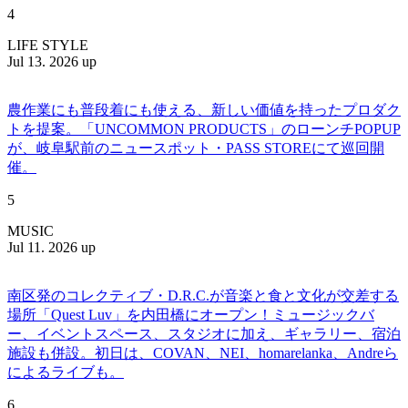
4
LIFE STYLE
Jul 13. 2026 up
農作業にも普段着にも使える、新しい価値を持ったプロダク
トを提案。「UNCOMMON PRODUCTS」のローンチPOPUP
が、岐阜駅前のニュースポット・PASS STOREにて巡回開
催。
5
MUSIC
Jul 11. 2026 up
南区発のコレクティブ・D.R.C.が⾳楽と⾷と⽂化が交差する
場所「Quest Luv」を内田橋にオープン！ミュージックバ
ー、イベントスペース、スタジオに加え、ギャラリー、宿泊
施設も併設。初日は、COVAN、NEI、homarelanka、Andreら
によるライブも。
6