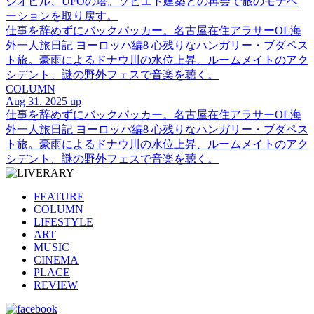
ジオビル、UFOの塔。ソビエト建築との再会で旅のモチベ
ーションを取り戻す。
仕事を辞めずにバックパッカー。名古屋在住アラサーOL海
外一人旅日記 ヨーロッパ編8 心残りなハンガリー・ブダペス
ト旅。豪雨によるドナウ川の水位上昇、ルームメイトのアク
シデント、謎の野外フェスで音楽を聴く。
COLUMN
Aug 31. 2025 up
仕事を辞めずにバックパッカー。名古屋在住アラサーOL海
外一人旅日記 ヨーロッパ編8 心残りなハンガリー・ブダペス
ト旅。豪雨によるドナウ川の水位上昇、ルームメイトのアク
シデント、謎の野外フェスで音楽を聴く。
FEATURE
COLUMN
LIFESTYLE
ART
MUSIC
CINEMA
PLACE
REVIEW