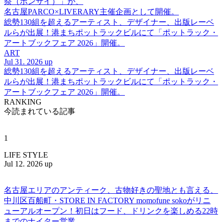
祭（ボンサイ）」が、
名古屋PARCO×LIVERARY主催企画として開催。
総勢130組を超えるアーティスト、デザイナー、出版レーベ
ルらが出展！港まちポットラックビルにて「ポットラック・
アートブックフェア 2026」開催。
ART
Jul 31. 2026 up
総勢130組を超えるアーティスト、デザイナー、出版レーベ
ルらが出展！港まちポットラックビルにて「ポットラック・
アートブックフェア 2026」開催。
RANKING
今読まれている記事
1
LIFE STYLE
Jul 12. 2026 up
名古屋エリアのアンティーク、古物好きの聖地とも言える、
中川区百船町・STORE IN FACTORY momofune sokoがリニ
ューアルオープン！初日はフード、ドリンクを楽しめる22時
までのナイター営業。