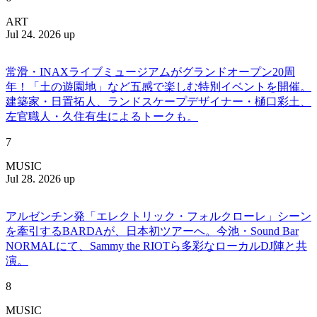
ART
Jul 24. 2026 up
常滑・INAXライブミュージアムがグランドオープン20周
年！「土の遊園地」など五感で楽しむ特別イベントを開催。
建築家・日置拓人、ランドスケープデザイナー・樋口彩土、
左官職人・久住有生によるトークも。
7
MUSIC
Jul 28. 2026 up
アルゼンチン発「エレクトリック・フォルクローレ」シーン
を牽引するBARDAが、日本初ツアーへ。今池・Sound Bar
NORMALにて、Sammy the RIOTら多彩なローカルDJ陣と共
演。
8
MUSIC