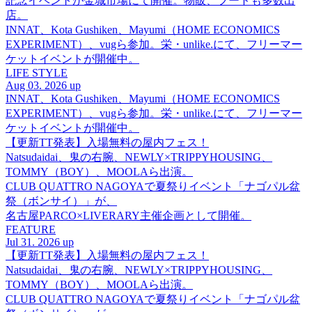
記念イベントが金城市場にて開催。物販、フードも多数出
店。
INNAT、Kota Gushiken、Mayumi（HOME ECONOMICS
EXPERIMENT）、vugら参加。栄・unlike.にて、フリーマー
ケットイベントが開催中。
LIFE STYLE
Aug 03. 2026 up
INNAT、Kota Gushiken、Mayumi（HOME ECONOMICS
EXPERIMENT）、vugら参加。栄・unlike.にて、フリーマー
ケットイベントが開催中。
【更新TT発表】入場無料の屋内フェス！
Natsudaidai、鬼の右腕、NEWLY×TRIPPYHOUSING、
TOMMY（BOY）、MOOLAら出演。
CLUB QUATTRO NAGOYAで夏祭りイベント「ナゴパル盆
祭（ボンサイ）」が、
名古屋PARCO×LIVERARY主催企画として開催。
FEATURE
Jul 31. 2026 up
【更新TT発表】入場無料の屋内フェス！
Natsudaidai、鬼の右腕、NEWLY×TRIPPYHOUSING、
TOMMY（BOY）、MOOLAら出演。
CLUB QUATTRO NAGOYAで夏祭りイベント「ナゴパル盆