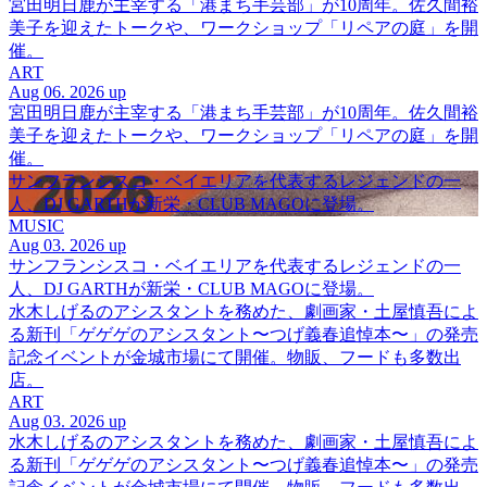
宮田明日鹿が主宰する「港まち手芸部」が10周年。佐久間裕
美子を迎えたトークや、ワークショップ「リペアの庭」を開
催。
ART
Aug 06. 2026 up
宮田明日鹿が主宰する「港まち手芸部」が10周年。佐久間裕
美子を迎えたトークや、ワークショップ「リペアの庭」を開
催。
サンフランシスコ・ベイエリアを代表するレジェンドの一
人、DJ GARTHが新栄・CLUB MAGOに登場。
MUSIC
Aug 03. 2026 up
サンフランシスコ・ベイエリアを代表するレジェンドの一
人、DJ GARTHが新栄・CLUB MAGOに登場。
水木しげるのアシスタントを務めた、劇画家・土屋慎吾によ
る新刊「ゲゲゲのアシスタント〜つげ義春追悼本〜」の発売
記念イベントが金城市場にて開催。物販、フードも多数出
店。
ART
Aug 03. 2026 up
水木しげるのアシスタントを務めた、劇画家・土屋慎吾によ
る新刊「ゲゲゲのアシスタント〜つげ義春追悼本〜」の発売