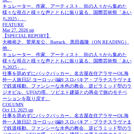
キュレーター、作家、アーティスト、街の人々から集めた
様々な視点と様々な声とともに振り返る、国際芸術祭「あい
ち2025」。
FEATURE
Mar 27. 2026 up
【SPECIAL REPORT】
大橋裕之、鷲尾友公、Barrack、黒田義隆（ON READING）
他、
キュレーター、作家、アーティスト、街の人々から集めた
様々な視点と様々な声とともに振り返る、国際芸術祭「あい
ち2025」。
仕事を辞めずにバックパッカー。名古屋在住アラサーOL海
外一人旅日記 ヨーロッパ編9 スロバキア・ブラチスラヴァま
で鉄道移動。ファンシーな水色の教会、逆ピラミッド型のラ
ジオビル、UFOの塔。ソビエト建築との再会で旅のモチベ
ーションを取り戻す。
COLUMN
Oct 13. 2025 up
仕事を辞めずにバックパッカー。名古屋在住アラサーOL海
外一人旅日記 ヨーロッパ編9 スロバキア・ブラチスラヴァま
で鉄道移動。ファンシーな水色の教会、逆ピラミッド型のラ