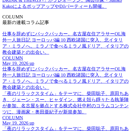
DRINK & THINGS -」がプレオープン。陶芸作家・Satoko
KakoによるポップアップやDJパーティーも開催。
COLUMN
最新の連載コラム記事
仕事を辞めずにバックパッカー。名古屋在住アラサーOL海
外一人旅日記 ヨーロッパ編 10 西欧諸国に突入、北イタリ
ア・ミラノへ。ミラノで食べるミラノ風ドリア、イタリアの
教会建築との出会い。
COLUMN
May 19. 2026 up
仕事を辞めずにバックパッカー。名古屋在住アラサーOL海
外一人旅日記 ヨーロッパ編 10 西欧諸国に突入、北イタリ
ア・ミラノへ。ミラノで食べるミラノ風ドリア、イタリアの
教会建築との出会い。
「夜のリラックスタイム」をテーマに、柴田聡子、原田ちあ
き、ジェーン・スー、ヒャダイン、燃え殻ら錚々たる執筆陣
が参加。名古屋を拠点とする株式会社中村のコラムコンテン
ツに、漫画家・奥田亜紀子が新規参加。
COLUMN
May 19. 2026 up
「夜のリラックスタイム」をテーマに、柴田聡子、原田ちあ