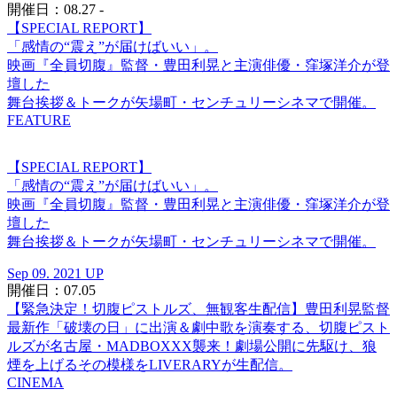
開催日：08.27 -
【SPECIAL REPORT】
「感情の“震え”が届けばいい」。
映画『全員切腹』監督・豊田利晃と主演俳優・窪塚洋介が登
壇した
舞台挨拶＆トークが矢場町・センチュリーシネマで開催。
FEATURE
【SPECIAL REPORT】
「感情の“震え”が届けばいい」。
映画『全員切腹』監督・豊田利晃と主演俳優・窪塚洋介が登
壇した
舞台挨拶＆トークが矢場町・センチュリーシネマで開催。
Sep 09. 2021 UP
開催日：07.05
【緊急決定！切腹ピストルズ、無観客生配信】豊田利晃監督
最新作「破壊の日」に出演＆劇中歌を演奏する、切腹ピスト
ルズが名古屋・MADBOXXX襲来！劇場公開に先駆け、狼
煙を上げるその模様をLIVERARYが生配信。
CINEMA