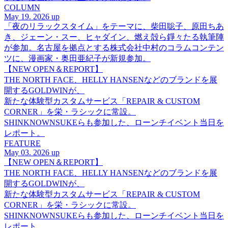
COLUMN
May 19. 2026 up
「夜のリラックスタイム」をテーマに、柴田聡子、原田ちあ
き、ジェーン・スー、ヒャダイン、燃え殻ら錚々たる執筆陣
が参加。名古屋を拠点とする株式会社中村のコラムコンテン
ツに、漫画家・奥田亜紀子が新規参加。
【NEW OPEN＆REPORT】
THE NORTH FACE、HELLY HANSENなどのブランドを展
開するGOLDWINが、
新たな体験型カスタムサービス「REPAIR & CUSTOM
CORNER」を栄・ラシックに常設。
SHINKNOWNSUKEらも参加した、ローンチイベント当日を
レポート。
FEATURE
May 03. 2026 up
【NEW OPEN＆REPORT】
THE NORTH FACE、HELLY HANSENなどのブランドを展
開するGOLDWINが、
新たな体験型カスタムサービス「REPAIR & CUSTOM
CORNER」を栄・ラシックに常設。
SHINKNOWNSUKEらも参加した、ローンチイベント当日を
レポート。