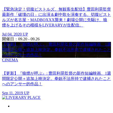
【緊急決定！切腹ピストルズ、無観客生配信】豊田利晃監督
最新作「破壊の日」に出演＆劇中歌を演奏する、切腹ピスト
ルズが名古屋・MADBOXXX襲来！劇場公開に先駆け、狼
煙を上げるその模様をLIVERARYが生配信。
Jul 04. 2020 UP
開催日：09.20 - 09.26
【更新】『狼煙が呼ぶ』: 豊田利晃監督の新作短編映画、1週
間限定公開＋追加上映決定。拳銃不法所持で逮捕されたこと
へのアンサー的作品！
CINEMA
【更新】『狼煙が呼ぶ』: 豊田利晃監督の新作短編映画、1週
間限定公開＋追加上映決定。拳銃不法所持で逮捕されたこと
へのアンサー的作品！
Sep 11. 2019 UP