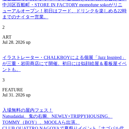
中川区百船町・STORE IN FACTORY momofune sokoがリニ
ューアルオープン！初日はフード、ドリンクを楽しめる22時
までのナイター営業。
2
ART
Jul 28. 2026 up
イラストレーター・CHALKBOYによる個展「Jazz Inspired」
が三重・岩田商店にて開催。初日には似顔絵屋＆看板屋イベ
ントも。
3
FEATURE
Jul 31. 2026 up
入場無料の屋内フェス！
Natsudaidai、鬼の右腕、NEWLY×TRIPPYHOUSING、
TOMMY（BOY）、MOOLAら出演。
CLUB QUATTRO NAGOYAで夏祭りイベント「ナゴパル盆