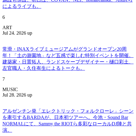
によるライブも。
6
ART
Jul 24. 2026 up
常滑・INAXライブミュージアムがグランドオープン20周
年！「土の遊園地」など五感で楽しむ特別イベントを開催。
建築家・日置拓人、ランドスケープデザイナー・樋口彩土、
左官職人・久住有生によるトークも。
7
MUSIC
Jul 28. 2026 up
アルゼンチン発「エレクトリック・フォルクローレ」シーン
を牽引するBARDAが、日本初ツアーへ。今池・Sound Bar
NORMALにて、Sammy the RIOTら多彩なローカルDJ陣と共
演。