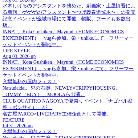
水木しげるのアシスタントを務めた、劇画家・土屋慎吾によ
る新刊「ゲゲゲのアシスタント〜つげ義春追悼本〜」の発売
記念イベントが金城市場にて開催。物販、フードも多数出
店。
INNAT、Kota Gushiken、Mayumi（HOME ECONOMICS
EXPERIMENT）、vugら参加。栄・unlike.にて、フリーマー
ケットイベントが開催中。
LIFE STYLE
Aug 03. 2026 up
INNAT、Kota Gushiken、Mayumi（HOME ECONOMICS
EXPERIMENT）、vugら参加。栄・unlike.にて、フリーマー
ケットイベントが開催中。
入場無料の屋内フェス！
Natsudaidai、鬼の右腕、NEWLY×TRIPPYHOUSING、
TOMMY（BOY）、MOOLAら出演。
CLUB QUATTRO NAGOYAで夏祭りイベント「ナゴパル盆
祭（ボンサイ）」が、
名古屋PARCO×LIVERARY主催企画として開催。
FEATURE
Jul 31. 2026 up
入場無料の屋内フェス！
Natsudaidai、鬼の右腕、NEWLY×TRIPPYHOUSING、