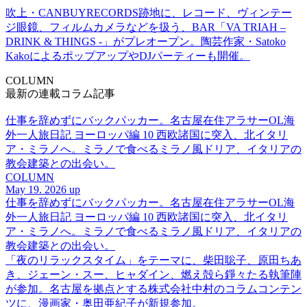
吹上・CANBUYRECORDS跡地に、レコード、ヴィンテー
ジ眼鏡、フィルムカメラなどを扱う、BAR「VA TRIAH –
DRINK & THINGS -」がプレオープン。陶芸作家・Satoko
KakoによるポップアップやDJパーティーも開催。
COLUMN
最新の連載コラム記事
仕事を辞めずにバックパッカー。名古屋在住アラサーOL海
外一人旅日記 ヨーロッパ編 10 西欧諸国に突入、北イタリ
ア・ミラノへ。ミラノで食べるミラノ風ドリア、イタリアの
教会建築との出会い。
COLUMN
May 19. 2026 up
仕事を辞めずにバックパッカー。名古屋在住アラサーOL海
外一人旅日記 ヨーロッパ編 10 西欧諸国に突入、北イタリ
ア・ミラノへ。ミラノで食べるミラノ風ドリア、イタリアの
教会建築との出会い。
「夜のリラックスタイム」をテーマに、柴田聡子、原田ちあ
き、ジェーン・スー、ヒャダイン、燃え殻ら錚々たる執筆陣
が参加。名古屋を拠点とする株式会社中村のコラムコンテン
ツに、漫画家・奥田亜紀子が新規参加。