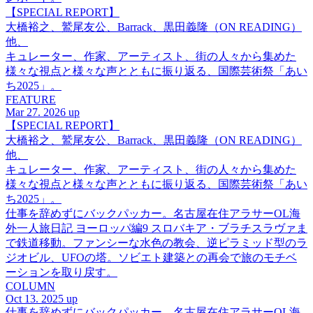
【SPECIAL REPORT】
大橋裕之、鷲尾友公、Barrack、黒田義隆（ON READING）
他、
キュレーター、作家、アーティスト、街の人々から集めた
様々な視点と様々な声とともに振り返る、国際芸術祭「あい
ち2025」。
FEATURE
Mar 27. 2026 up
【SPECIAL REPORT】
大橋裕之、鷲尾友公、Barrack、黒田義隆（ON READING）
他、
キュレーター、作家、アーティスト、街の人々から集めた
様々な視点と様々な声とともに振り返る、国際芸術祭「あい
ち2025」。
仕事を辞めずにバックパッカー。名古屋在住アラサーOL海
外一人旅日記 ヨーロッパ編9 スロバキア・ブラチスラヴァま
で鉄道移動。ファンシーな水色の教会、逆ピラミッド型のラ
ジオビル、UFOの塔。ソビエト建築との再会で旅のモチベ
ーションを取り戻す。
COLUMN
Oct 13. 2025 up
仕事を辞めずにバックパッカー。名古屋在住アラサーOL海