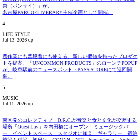
祭（ボンサイ）」が、
名古屋PARCO×LIVERARY主催企画として開催。
4
LIFE STYLE
Jul 13. 2026 up
農作業にも普段着にも使える、新しい価値を持ったプロダク
トを提案。「UNCOMMON PRODUCTS」のローンチPOPUP
が、岐阜駅前のニュースポット・PASS STOREにて巡回開
催。
5
MUSIC
Jul 11. 2026 up
南区発のコレクティブ・D.R.C.が⾳楽と⾷と⽂化が交差する
場所「Quest Luv」を内田橋にオープン！ミュージックバ
ー、イベントスペース、スタジオに加え、ギャラリー、宿泊
施設も併設。初日は、COVAN、NEI、homarelanka、Andreら