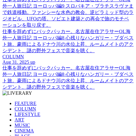
外一人旅日記 ヨーロッパ編9 スロバキア・ブラチスラヴァま
で鉄道移動。ファンシーな水色の教会、逆ピラミッド型のラ
ジオビル、UFOの塔。ソビエト建築との再会で旅のモチベ
ーションを取り戻す。
仕事を辞めずにバックパッカー。名古屋在住アラサーOL海
外一人旅日記 ヨーロッパ編8 心残りなハンガリー・ブダペス
ト旅。豪雨によるドナウ川の水位上昇、ルームメイトのアク
シデント、謎の野外フェスで音楽を聴く。
COLUMN
Aug 31. 2025 up
仕事を辞めずにバックパッカー。名古屋在住アラサーOL海
外一人旅日記 ヨーロッパ編8 心残りなハンガリー・ブダペス
ト旅。豪雨によるドナウ川の水位上昇、ルームメイトのアク
シデント、謎の野外フェスで音楽を聴く。
FEATURE
COLUMN
LIFESTYLE
ART
MUSIC
CINEMA