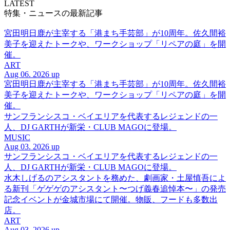
LATEST
特集・ニュースの最新記事
宮田明日鹿が主宰する「港まち手芸部」が10周年。佐久間裕
美子を迎えたトークや、ワークショップ「リペアの庭」を開
催。
ART
Aug 06. 2026 up
宮田明日鹿が主宰する「港まち手芸部」が10周年。佐久間裕
美子を迎えたトークや、ワークショップ「リペアの庭」を開
催。
サンフランシスコ・ベイエリアを代表するレジェンドの一
人、DJ GARTHが新栄・CLUB MAGOに登場。
MUSIC
Aug 03. 2026 up
サンフランシスコ・ベイエリアを代表するレジェンドの一
人、DJ GARTHが新栄・CLUB MAGOに登場。
水木しげるのアシスタントを務めた、劇画家・土屋慎吾によ
る新刊「ゲゲゲのアシスタント〜つげ義春追悼本〜」の発売
記念イベントが金城市場にて開催。物販、フードも多数出
店。
ART
Aug 03. 2026 up