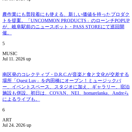
農作業にも普段着にも使える、新しい価値を持ったプロダク
トを提案。「UNCOMMON PRODUCTS」のローンチPOPUP
が、岐阜駅前のニュースポット・PASS STOREにて巡回開
催。
5
MUSIC
Jul 11. 2026 up
南区発のコレクティブ・D.R.C.が⾳楽と⾷と⽂化が交差する
場所「Quest Luv」を内田橋にオープン！ミュージックバ
ー、イベントスペース、スタジオに加え、ギャラリー、宿泊
施設も併設。初日は、COVAN、NEI、homarelanka、Andreら
によるライブも。
6
ART
Jul 24. 2026 up