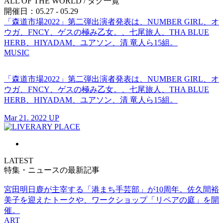
ALL OF THE WORLD
/ タグ一覧
開催日：05.27 - 05.29
「森道市場2022」第二弾出演者発表は、NUMBER GIRL、オ
ウガ、FNCY、ゲスの極み乙女。、七尾旅人、THA BLUE
HERB、HIYADAM、ユアソン、清 竜人ら15組。
MUSIC
「森道市場2022」第二弾出演者発表は、NUMBER GIRL、オ
ウガ、FNCY、ゲスの極み乙女。、七尾旅人、THA BLUE
HERB、HIYADAM、ユアソン、清 竜人ら15組。
Mar 21. 2022 UP
LATEST
特集・ニュースの最新記事
宮田明日鹿が主宰する「港まち手芸部」が10周年。佐久間裕
美子を迎えたトークや、ワークショップ「リペアの庭」を開
催。
ART