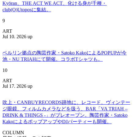
Kyōran、THE ACT WE ACT、化ける身が千種・
club(O)Utoposに集結。
9
ART
Jul 10. 2026 up
ベルリン拠点の陶芸作家・Satoko KakoによるPOPUPが今
池・NU TRIAHにて開催。コラボTシャツも。
10
ART
Jul 17. 2026 up
吹上・CANBUYRECORDS跡地に、レコード、ヴィンテー
ジ眼鏡、フィルムカメラなどを扱う、BAR「VA TRIAH –
DRINK & THINGS -」がプレオープン。陶芸作家・Satoko
KakoによるポップアップやDJパーティーも開催。
COLUMN