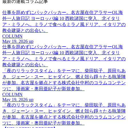
最新の連載コラム記事
仕事を辞めずにバックパッカー。名古屋在住アラサーOL海
外一人旅日記 ヨーロッパ編 10 西欧諸国に突入、北イタリ
ア・ミラノへ。ミラノで食べるミラノ風ドリア、イタリアの
教会建築との出会い。
COLUMN
May 19. 2026 up
仕事を辞めずにバックパッカー。名古屋在住アラサーOL海
外一人旅日記 ヨーロッパ編 10 西欧諸国に突入、北イタリ
ア・ミラノへ。ミラノで食べるミラノ風ドリア、イタリアの
教会建築との出会い。
「夜のリラックスタイム」をテーマに、柴田聡子、原田ちあ
き、ジェーン・スー、ヒャダイン、燃え殻ら錚々たる執筆陣
が参加。名古屋を拠点とする株式会社中村のコラムコンテン
ツに、漫画家・奥田亜紀子が新規参加。
COLUMN
May 19. 2026 up
「夜のリラックスタイム」をテーマに、柴田聡子、原田ちあ
き、ジェーン・スー、ヒャダイン、燃え殻ら錚々たる執筆陣
が参加。名古屋を拠点とする株式会社中村のコラムコンテン
ツに、漫画家・奥田亜紀子が新規参加。