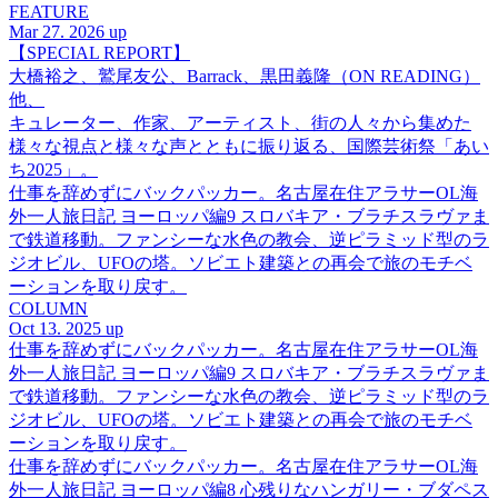
FEATURE
Mar 27. 2026 up
【SPECIAL REPORT】
大橋裕之、鷲尾友公、Barrack、黒田義隆（ON READING）
他、
キュレーター、作家、アーティスト、街の人々から集めた
様々な視点と様々な声とともに振り返る、国際芸術祭「あい
ち2025」。
仕事を辞めずにバックパッカー。名古屋在住アラサーOL海
外一人旅日記 ヨーロッパ編9 スロバキア・ブラチスラヴァま
で鉄道移動。ファンシーな水色の教会、逆ピラミッド型のラ
ジオビル、UFOの塔。ソビエト建築との再会で旅のモチベ
ーションを取り戻す。
COLUMN
Oct 13. 2025 up
仕事を辞めずにバックパッカー。名古屋在住アラサーOL海
外一人旅日記 ヨーロッパ編9 スロバキア・ブラチスラヴァま
で鉄道移動。ファンシーな水色の教会、逆ピラミッド型のラ
ジオビル、UFOの塔。ソビエト建築との再会で旅のモチベ
ーションを取り戻す。
仕事を辞めずにバックパッカー。名古屋在住アラサーOL海
外一人旅日記 ヨーロッパ編8 心残りなハンガリー・ブダペス