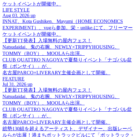
ケットイベントが開催中。
LIFE STYLE
Aug 03. 2026 up
INNAT、Kota Gushiken、Mayumi（HOME ECONOMICS
EXPERIMENT）、vugら参加。栄・unlike.にて、フリーマー
ケットイベントが開催中。
【更新TT発表】入場無料の屋内フェス！
Natsudaidai、鬼の右腕、NEWLY×TRIPPYHOUSING、
TOMMY（BOY）、MOOLAら出演。
CLUB QUATTRO NAGOYAで夏祭りイベント「ナゴパル盆
祭（ボンサイ）」が、
名古屋PARCO×LIVERARY主催企画として開催。
FEATURE
Jul 31. 2026 up
【更新TT発表】入場無料の屋内フェス！
Natsudaidai、鬼の右腕、NEWLY×TRIPPYHOUSING、
TOMMY（BOY）、MOOLAら出演。
CLUB QUATTRO NAGOYAで夏祭りイベント「ナゴパル盆
祭（ボンサイ）」が、
名古屋PARCO×LIVERARY主催企画として開催。
総勢130組を超えるアーティスト、デザイナー、出版レーベ
ルらが出展！港まちポットラックビルにて「ポットラック・