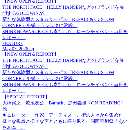
【NEW OPEN＆REPORT】
THE NORTH FACE、HELLY HANSENなどのブランドを展
開するGOLDWINが、
新たな体験型カスタムサービス「REPAIR & CUSTOM
CORNER」を栄・ラシックに常設。
SHINKNOWNSUKEらも参加した、ローンチイベント当日を
レポート。
FEATURE
May 03. 2026 up
【NEW OPEN＆REPORT】
THE NORTH FACE、HELLY HANSENなどのブランドを展
開するGOLDWINが、
新たな体験型カスタムサービス「REPAIR & CUSTOM
CORNER」を栄・ラシックに常設。
SHINKNOWNSUKEらも参加した、ローンチイベント当日を
レポート。
【SPECIAL REPORT】
大橋裕之、鷲尾友公、Barrack、黒田義隆（ON READING）
他、
キュレーター、作家、アーティスト、街の人々から集めた
様々な視点と様々な声とともに振り返る、国際芸術祭「あい
ち2025」。