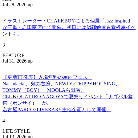
Jul 28. 2026 up
イラストレーター・CHALKBOYによる個展「Jazz Inspired」
が三重・岩田商店にて開催。初日には似顔絵屋＆看板屋イベ
ントも。
3
FEATURE
Jul 31. 2026 up
【更新TT発表】入場無料の屋内フェス！
Natsudaidai、鬼の右腕、NEWLY×TRIPPYHOUSING、
TOMMY（BOY）、MOOLAら出演。
CLUB QUATTRO NAGOYAで夏祭りイベント「ナゴパル盆
祭（ボンサイ）」が、
名古屋PARCO×LIVERARY主催企画として開催。
4
LIFE STYLE
Jul 13. 2026 up