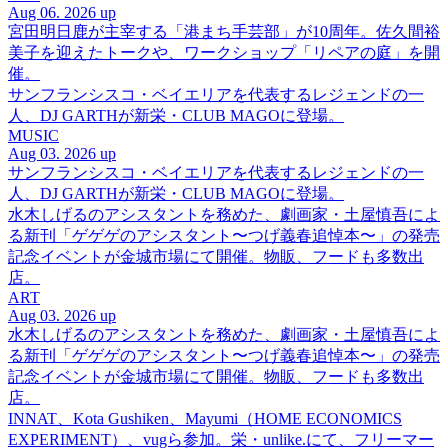
Aug 06. 2026 up
宮田明日鹿が主宰する「港まち手芸部」が10周年。佐久間裕
美子を迎えたトークや、ワークショップ「リペアの庭」を開
催。
サンフランシスコ・ベイエリアを代表するレジェンドの一
人、DJ GARTHが新栄・CLUB MAGOに登場。
MUSIC
Aug 03. 2026 up
サンフランシスコ・ベイエリアを代表するレジェンドの一
人、DJ GARTHが新栄・CLUB MAGOに登場。
水木しげるのアシスタントを務めた、劇画家・土屋慎吾によ
る新刊「ゲゲゲのアシスタント〜つげ義春追悼本〜」の発売
記念イベントが金城市場にて開催。物販、フードも多数出
店。
ART
Aug 03. 2026 up
水木しげるのアシスタントを務めた、劇画家・土屋慎吾によ
る新刊「ゲゲゲのアシスタント〜つげ義春追悼本〜」の発売
記念イベントが金城市場にて開催。物販、フードも多数出
店。
INNAT、Kota Gushiken、Mayumi（HOME ECONOMICS
EXPERIMENT）、vugら参加。栄・unlike.にて、フリーマー