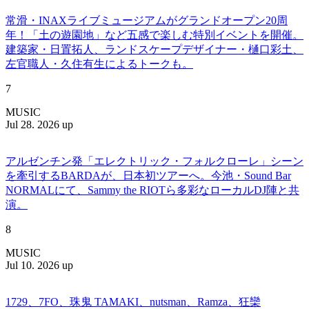
常滑・INAXライブミュージアムがグランドオープン20周
年！「土の遊園地」など五感で楽しむ特別イベントを開催。
建築家・日置拓人、ランドスケープデザイナー・樋口彩土、
左官職人・久住有生によるトークも。
7
MUSIC
Jul 28. 2026 up
アルゼンチン発「エレクトリック・フォルクローレ」シーン
を牽引するBARDAが、日本初ツアーへ。今池・Sound Bar
NORMALにて、Sammy the RIOTら多彩なローカルDJ陣と共
演。
8
MUSIC
Jul 10. 2026 up
1729、7FO、珠鬼 TAMAKI、nutsman、Ramza、狂欒