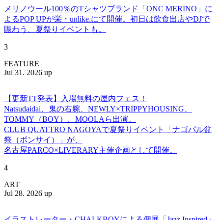
メリノウール100％のTシャツブランド「ONC MERINO」に
よるPOP UPが栄・unlike.にて開催。初日は飲食出店やDJで
賑わう、夏祭りイベントも。
3
FEATURE
Jul 31. 2026 up
【更新TT発表】入場無料の屋内フェス！
Natsudaidai、鬼の右腕、NEWLY×TRIPPYHOUSING、
TOMMY（BOY）、MOOLAら出演。
CLUB QUATTRO NAGOYAで夏祭りイベント「ナゴパル盆
祭（ボンサイ）」が、
名古屋PARCO×LIVERARY主催企画として開催。
4
ART
Jul 28. 2026 up
イラストレーター・CHALKBOYによる個展「Jazz Inspired」