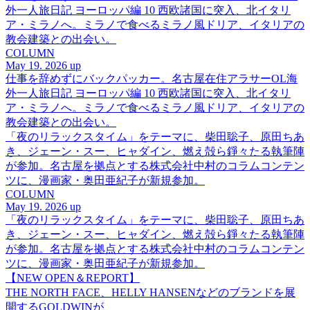
外一人旅日記 ヨーロッパ編 10 西欧諸国に突入、北イタリ
ア・ミラノへ。ミラノで食べるミラノ風ドリア、イタリアの
教会建築との出会い。
COLUMN
May 19. 2026 up
仕事を辞めずにバックパッカー。名古屋在住アラサーOL海
外一人旅日記 ヨーロッパ編 10 西欧諸国に突入、北イタリ
ア・ミラノへ。ミラノで食べるミラノ風ドリア、イタリアの
教会建築との出会い。
「夜のリラックスタイム」をテーマに、柴田聡子、原田ちあ
き、ジェーン・スー、ヒャダイン、燃え殻ら錚々たる執筆陣
が参加。名古屋を拠点とする株式会社中村のコラムコンテン
ツに、漫画家・奥田亜紀子が新規参加。
COLUMN
May 19. 2026 up
「夜のリラックスタイム」をテーマに、柴田聡子、原田ちあ
き、ジェーン・スー、ヒャダイン、燃え殻ら錚々たる執筆陣
が参加。名古屋を拠点とする株式会社中村のコラムコンテン
ツに、漫画家・奥田亜紀子が新規参加。
【NEW OPEN＆REPORT】
THE NORTH FACE、HELLY HANSENなどのブランドを展
開するGOLDWINが、