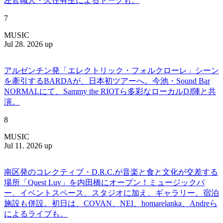
左官職人・久住有生によるトークも。
7
MUSIC
Jul 28. 2026 up
アルゼンチン発「エレクトリック・フォルクローレ」シーン
を牽引するBARDAが、日本初ツアーへ。今池・Sound Bar
NORMALにて、Sammy the RIOTら多彩なローカルDJ陣と共
演。
8
MUSIC
Jul 11. 2026 up
南区発のコレクティブ・D.R.C.が⾳楽と⾷と⽂化が交差する
場所「Quest Luv」を内田橋にオープン！ミュージックバ
ー、イベントスペース、スタジオに加え、ギャラリー、宿泊
施設も併設。初日は、COVAN、NEI、homarelanka、Andreら
によるライブも。