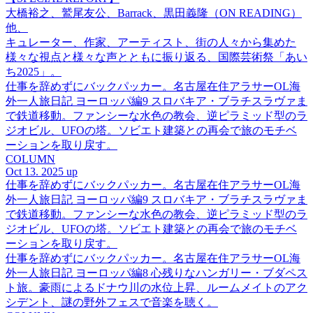
大橋裕之、鷲尾友公、Barrack、黒田義隆（ON READING）
他、
キュレーター、作家、アーティスト、街の人々から集めた
様々な視点と様々な声とともに振り返る、国際芸術祭「あい
ち2025」。
仕事を辞めずにバックパッカー。名古屋在住アラサーOL海
外一人旅日記 ヨーロッパ編9 スロバキア・ブラチスラヴァま
で鉄道移動。ファンシーな水色の教会、逆ピラミッド型のラ
ジオビル、UFOの塔。ソビエト建築との再会で旅のモチベ
ーションを取り戻す。
COLUMN
Oct 13. 2025 up
仕事を辞めずにバックパッカー。名古屋在住アラサーOL海
外一人旅日記 ヨーロッパ編9 スロバキア・ブラチスラヴァま
で鉄道移動。ファンシーな水色の教会、逆ピラミッド型のラ
ジオビル、UFOの塔。ソビエト建築との再会で旅のモチベ
ーションを取り戻す。
仕事を辞めずにバックパッカー。名古屋在住アラサーOL海
外一人旅日記 ヨーロッパ編8 心残りなハンガリー・ブダペス
ト旅。豪雨によるドナウ川の水位上昇、ルームメイトのアク
シデント、謎の野外フェスで音楽を聴く。