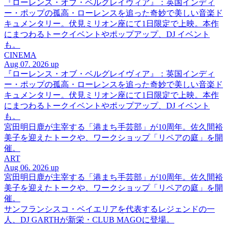
『ローレンス・オブ・ベルグレイヴィア』：英国インディ
ー・ポップの孤高・ローレンスを追った奇妙で美しい音楽ド
キュメンタリー。伏見ミリオン座にて1日限定で上映。本作
にまつわるトークイベントやポップアップ、DJ イベント
も。
CINEMA
Aug 07. 2026 up
『ローレンス・オブ・ベルグレイヴィア』：英国インディ
ー・ポップの孤高・ローレンスを追った奇妙で美しい音楽ド
キュメンタリー。伏見ミリオン座にて1日限定で上映。本作
にまつわるトークイベントやポップアップ、DJ イベント
も。
宮田明日鹿が主宰する「港まち手芸部」が10周年。佐久間裕
美子を迎えたトークや、ワークショップ「リペアの庭」を開
催。
ART
Aug 06. 2026 up
宮田明日鹿が主宰する「港まち手芸部」が10周年。佐久間裕
美子を迎えたトークや、ワークショップ「リペアの庭」を開
催。
サンフランシスコ・ベイエリアを代表するレジェンドの一
人、DJ GARTHが新栄・CLUB MAGOに登場。