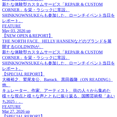
新たな体験型カスタムサービス「REPAIR & CUSTOM
CORNER」を栄・ラシックに常設。
SHINKNOWNSUKEらも参加した、ローンチイベント当日を
レポート。
FEATURE
May 03. 2026 up
【NEW OPEN＆REPORT】
THE NORTH FACE、HELLY HANSENなどのブランドを展
開するGOLDWINが、
新たな体験型カスタムサービス「REPAIR & CUSTOM
CORNER」を栄・ラシックに常設。
SHINKNOWNSUKEらも参加した、ローンチイベント当日を
レポート。
【SPECIAL REPORT】
大橋裕之、鷲尾友公、Barrack、黒田義隆（ON READING）
他、
キュレーター、作家、アーティスト、街の人々から集めた
様々な視点と様々な声とともに振り返る、国際芸術祭「あい
ち2025」。
FEATURE
Mar 27. 2026 up
【SPECIAL REPORT】