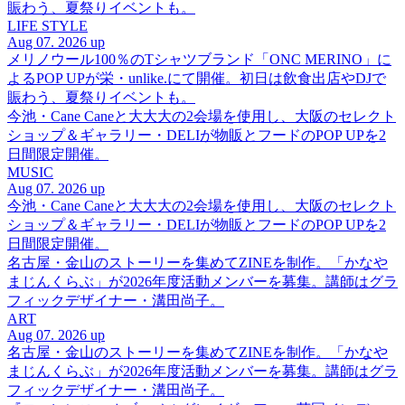
賑わう、夏祭りイベントも。
LIFE STYLE
Aug 07. 2026 up
メリノウール100％のTシャツブランド「ONC MERINO」に
よるPOP UPが栄・unlike.にて開催。初日は飲食出店やDJで
賑わう、夏祭りイベントも。
今池・Cane Caneと大大大の2会場を使用し、大阪のセレクト
ショップ＆ギャラリー・DELIが物販とフードのPOP UPを2
日間限定開催。
MUSIC
Aug 07. 2026 up
今池・Cane Caneと大大大の2会場を使用し、大阪のセレクト
ショップ＆ギャラリー・DELIが物販とフードのPOP UPを2
日間限定開催。
名古屋・金山のストーリーを集めてZINEを制作。「かなや
まじんくらぶ」が2026年度活動メンバーを募集。講師はグラ
フィックデザイナー・溝田尚子。
ART
Aug 07. 2026 up
名古屋・金山のストーリーを集めてZINEを制作。「かなや
まじんくらぶ」が2026年度活動メンバーを募集。講師はグラ
フィックデザイナー・溝田尚子。