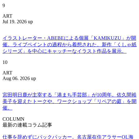
9
ART
Jul 19. 2026 up
イラストレーター・ABEBEによる個展「KAMIKUZU」が開
催。ライブペイントの過程から着想された、新作「くしゃ紙
シリーズ」を中心にキャッチーなイラスト作品を展示。
10
ART
Aug 06. 2026 up
宮田明日鹿が主宰する「港まち手芸部」が10周年。佐久間裕
美子を迎えたトークや、ワークショップ「リペアの庭」を開
催。
COLUMN
最新の連載コラム記事
仕事を辞めずにバックパッカー。名古屋在住アラサーOL海