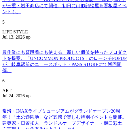
が三重・岩田商店にて開催。初日には似顔絵屋＆看板屋イベ
ントも。
5
LIFE STYLE
Jul 13. 2026 up
農作業にも普段着にも使える、新しい価値を持ったプロダク
トを提案。「UNCOMMON PRODUCTS」のローンチPOPUP
が、岐阜駅前のニュースポット・PASS STOREにて巡回開
催。
6
ART
Jul 24. 2026 up
常滑・INAXライブミュージアムがグランドオープン20周
年！「土の遊園地」など五感で楽しむ特別イベントを開催。
建築家・日置拓人、ランドスケープデザイナー・樋口彩土、