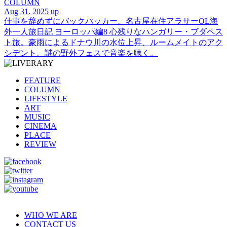
COLUMN
Aug 31. 2025 up
仕事を辞めずにバックパッカー。名古屋在住アラサーOL海
外一人旅日記 ヨーロッパ編8 心残りなハンガリー・ブダペス
ト旅。豪雨によるドナウ川の水位上昇、ルームメイトのアク
シデント、謎の野外フェスで音楽を聴く。
FEATURE
COLUMN
LIFESTYLE
ART
MUSIC
CINEMA
PLACE
REVIEW
WHO WE ARE
CONTACT US