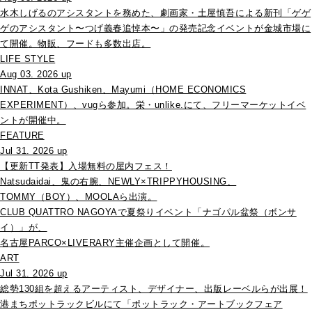
水木しげるのアシスタントを務めた、劇画家・土屋慎吾による新刊「ゲゲ
ゲのアシスタント〜つげ義春追悼本〜」の発売記念イベントが金城市場に
て開催。物販、フードも多数出店。
LIFE STYLE
Aug 03. 2026 up
INNAT、Kota Gushiken、Mayumi（HOME ECONOMICS
EXPERIMENT）、vugら参加。栄・unlike.にて、フリーマーケットイベ
ントが開催中。
FEATURE
Jul 31. 2026 up
【更新TT発表】入場無料の屋内フェス！
Natsudaidai、鬼の右腕、NEWLY×TRIPPYHOUSING、
TOMMY（BOY）、MOOLAら出演。
CLUB QUATTRO NAGOYAで夏祭りイベント「ナゴパル盆祭（ボンサ
イ）」が、
名古屋PARCO×LIVERARY主催企画として開催。
ART
Jul 31. 2026 up
総勢130組を超えるアーティスト、デザイナー、出版レーベルらが出展！
港まちポットラックビルにて「ポットラック・アートブックフェア