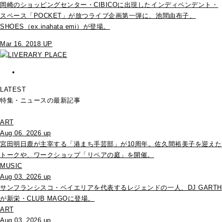
岡崎のショッピングセンター・CIBICOに出現したインディペンデント・
スペース「POCKET」が放つライブ企画第一弾に、池間由布子、
SHOES（ex.inahata emi）が登場。
Mar 16. 2018 UP
LATEST
特集・ニュースの最新記事
ART
Aug 06. 2026 up
宮田明日鹿が主宰する「港まち手芸部」が10周年。佐久間裕美子を迎えた
トークや、ワークショップ「リペアの庭」を開催。
MUSIC
Aug 03. 2026 up
サンフランシスコ・ベイエリアを代表するレジェンドの一人、DJ GARTH
が新栄・CLUB MAGOに登場。
ART
Aug 03. 2026 up