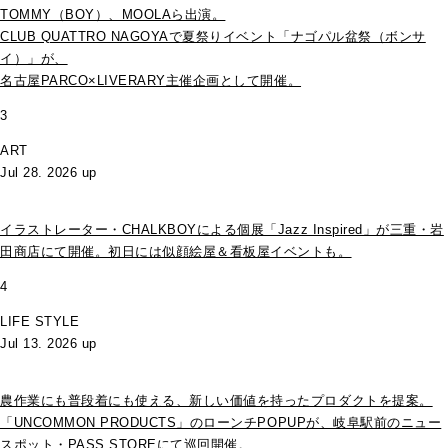
TOMMY（BOY）、MOOLAら出演。
CLUB QUATTRO NAGOYAで夏祭りイベント「ナゴパル盆祭（ボンサ
イ）」が、
名古屋PARCO×LIVERARY主催企画として開催。
3
ART
Jul 28. 2026 up
イラストレーター・CHALKBOYによる個展「Jazz Inspired」が三重・岩
田商店にて開催。初日には似顔絵屋＆看板屋イベントも。
4
LIFE STYLE
Jul 13. 2026 up
農作業にも普段着にも使える、新しい価値を持ったプロダクトを提案。
「UNCOMMON PRODUCTS」のローンチPOPUPが、岐阜駅前のニュー
スポット・PASS STOREにて巡回開催。