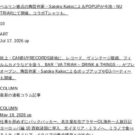
ベルリン拠点の陶芸作家・Satoko KakoによるPOPUPが今池・NU
TRIAHにて開催。コラボTシャツも。
10
ART
Jul 17. 2026 up
吹上・CANBUYRECORDS跡地に、レコード、ヴィンテージ眼鏡、フィ
ルムカメラなどを扱う、BAR「VA TRIAH – DRINK & THINGS -」がプレ
オープン。陶芸作家・Satoko KakoによるポップアップやDJパーティー
も開催。
COLUMN
最新の連載コラム記事
COLUMN
May 19. 2026 up
仕事を辞めずにバックパッカー。名古屋在住アラサーOL海外一人旅日記
ヨーロッパ編 10 西欧諸国に突入、北イタリア・ミラノへ。ミラノで食べ
るミラノ風ドリア、イタリアの教会建築との出会い。