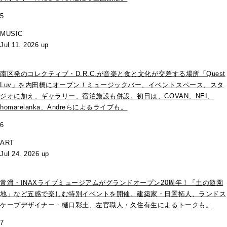
5
MUSIC
Jul 11. 2026 up
南区発のコレクティブ・D.R.C.が⾳楽と⾷と⽂化が交差する場所「Quest
Luv」を内田橋にオープン！ミュージックバー、イベントスペース、スタ
ジオに加え、ギャラリー、宿泊施設も併設。初日は、COVAN、NEI、
homarelanka、Andreらによるライブも。
6
ART
Jul 24. 2026 up
常滑・INAXライブミュージアムがグランドオープン20周年！「土の遊園
地」など五感で楽しむ特別イベントを開催。建築家・日置拓人、ランドス
ケープデザイナー・樋口彩土、左官職人・久住有生によるトークも。
7