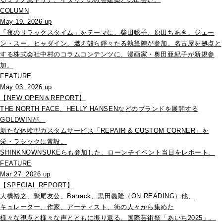
COLUMN
May 19. 2026 up
「夜のリラックスタイム」をテーマに、柴田聡子、原田ちあき、ジェー
ン・スー、ヒャダイン、燃え殻ら錚々たる執筆陣が参加。名古屋を拠点と
する株式会社中村のコラムコンテンツに、漫画家・奥田亜紀子が新規参
加。
FEATURE
May 03. 2026 up
【NEW OPEN＆REPORT】
THE NORTH FACE、HELLY HANSENなどのブランドを展開する
GOLDWINが、
新たな体験型カスタムサービス「REPAIR & CUSTOM CORNER」を
栄・ラシックに常設。
SHINKNOWNSUKEらも参加した、ローンチイベント当日をレポート。
FEATURE
Mar 27. 2026 up
【SPECIAL REPORT】
大橋裕之、鷲尾友公、Barrack、黒田義隆（ON READING）他、
キュレーター、作家、アーティスト、街の人々から集めた
様々な視点と様々な声とともに振り返る、国際芸術祭「あいち2025」。