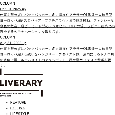
COLUMN
Oct 13. 2025 up
仕事を辞めずにバックパッカー。名古屋在住アラサーOL海外一人旅日記
ヨーロッパ編9 スロバキア・ブラチスラヴァまで鉄道移動。ファンシーな
水色の教会、逆ピラミッド型のラジオビル、UFOの塔。ソビエト建築との
再会で旅のモチベーションを取り戻す。
COLUMN
Aug 31. 2025 up
仕事を辞めずにバックパッカー。名古屋在住アラサーOL海外一人旅日記
ヨーロッパ編8 心残りなハンガリー・ブダペスト旅。豪雨によるドナウ川
の水位上昇、ルームメイトのアクシデント、謎の野外フェスで音楽を聴
く。
FEATURE
COLUMN
LIFESTYLE