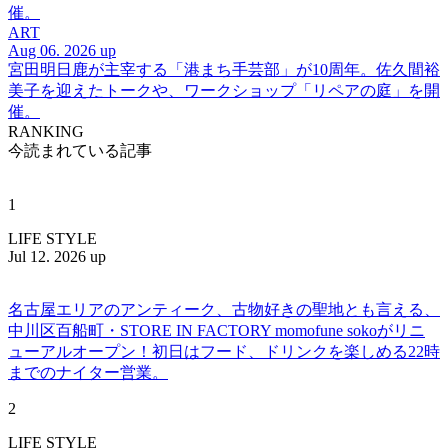
催。
ART
Aug 06. 2026 up
宮田明日鹿が主宰する「港まち手芸部」が10周年。佐久間裕
美子を迎えたトークや、ワークショップ「リペアの庭」を開
催。
RANKING
今読まれている記事
1
LIFE STYLE
Jul 12. 2026 up
名古屋エリアのアンティーク、古物好きの聖地とも言える、
中川区百船町・STORE IN FACTORY momofune sokoがリニ
ューアルオープン！初日はフード、ドリンクを楽しめる22時
までのナイター営業。
2
LIFE STYLE