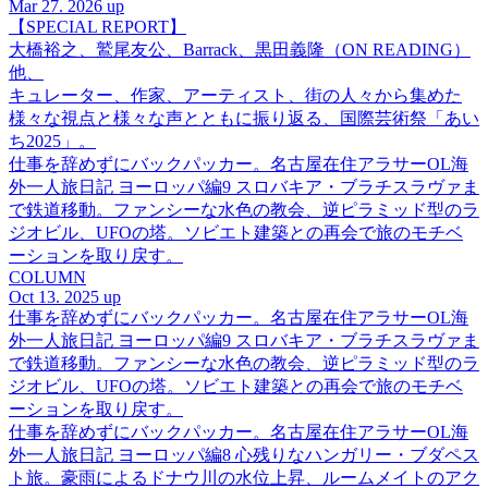
Mar 27. 2026 up
【SPECIAL REPORT】
大橋裕之、鷲尾友公、Barrack、黒田義隆（ON READING）
他、
キュレーター、作家、アーティスト、街の人々から集めた
様々な視点と様々な声とともに振り返る、国際芸術祭「あい
ち2025」。
仕事を辞めずにバックパッカー。名古屋在住アラサーOL海
外一人旅日記 ヨーロッパ編9 スロバキア・ブラチスラヴァま
で鉄道移動。ファンシーな水色の教会、逆ピラミッド型のラ
ジオビル、UFOの塔。ソビエト建築との再会で旅のモチベ
ーションを取り戻す。
COLUMN
Oct 13. 2025 up
仕事を辞めずにバックパッカー。名古屋在住アラサーOL海
外一人旅日記 ヨーロッパ編9 スロバキア・ブラチスラヴァま
で鉄道移動。ファンシーな水色の教会、逆ピラミッド型のラ
ジオビル、UFOの塔。ソビエト建築との再会で旅のモチベ
ーションを取り戻す。
仕事を辞めずにバックパッカー。名古屋在住アラサーOL海
外一人旅日記 ヨーロッパ編8 心残りなハンガリー・ブダペス
ト旅。豪雨によるドナウ川の水位上昇、ルームメイトのアク