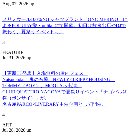
Aug 07. 2026 up
メリノウール100％のTシャツブランド「ONC MERINO」に
よるPOP UPが栄・unlike.にて開催。初日は飲食出店やDJで
賑わう、夏祭りイベントも。
3
FEATURE
Jul 31. 2026 up
【更新TT発表】入場無料の屋内フェス！
Natsudaidai、鬼の右腕、NEWLY×TRIPPYHOUSING、
TOMMY（BOY）、MOOLAら出演。
CLUB QUATTRO NAGOYAで夏祭りイベント「ナゴパル盆
祭（ボンサイ）」が、
名古屋PARCO×LIVERARY主催企画として開催。
4
ART
Jul 28. 2026 up