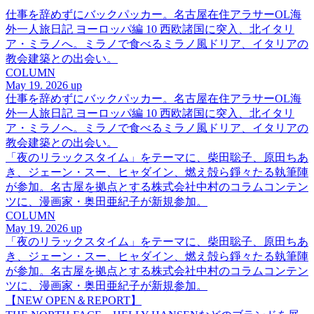
仕事を辞めずにバックパッカー。名古屋在住アラサーOL海
外一人旅日記 ヨーロッパ編 10 西欧諸国に突入、北イタリ
ア・ミラノへ。ミラノで食べるミラノ風ドリア、イタリアの
教会建築との出会い。
COLUMN
May 19. 2026 up
仕事を辞めずにバックパッカー。名古屋在住アラサーOL海
外一人旅日記 ヨーロッパ編 10 西欧諸国に突入、北イタリ
ア・ミラノへ。ミラノで食べるミラノ風ドリア、イタリアの
教会建築との出会い。
「夜のリラックスタイム」をテーマに、柴田聡子、原田ちあ
き、ジェーン・スー、ヒャダイン、燃え殻ら錚々たる執筆陣
が参加。名古屋を拠点とする株式会社中村のコラムコンテン
ツに、漫画家・奥田亜紀子が新規参加。
COLUMN
May 19. 2026 up
「夜のリラックスタイム」をテーマに、柴田聡子、原田ちあ
き、ジェーン・スー、ヒャダイン、燃え殻ら錚々たる執筆陣
が参加。名古屋を拠点とする株式会社中村のコラムコンテン
ツに、漫画家・奥田亜紀子が新規参加。
【NEW OPEN＆REPORT】