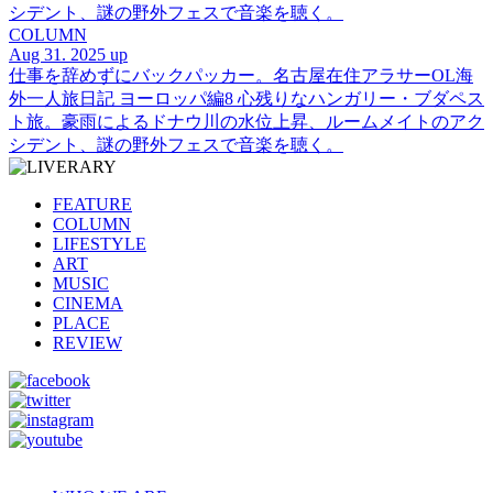
シデント、謎の野外フェスで音楽を聴く。
COLUMN
Aug 31. 2025 up
仕事を辞めずにバックパッカー。名古屋在住アラサーOL海
外一人旅日記 ヨーロッパ編8 心残りなハンガリー・ブダペス
ト旅。豪雨によるドナウ川の水位上昇、ルームメイトのアク
シデント、謎の野外フェスで音楽を聴く。
FEATURE
COLUMN
LIFESTYLE
ART
MUSIC
CINEMA
PLACE
REVIEW