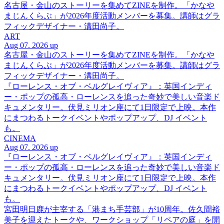
名古屋・金山のストーリーを集めてZINEを制作。「かなや
まじんくらぶ」が2026年度活動メンバーを募集。講師はグラ
フィックデザイナー・溝田尚子。
ART
Aug 07. 2026 up
名古屋・金山のストーリーを集めてZINEを制作。「かなや
まじんくらぶ」が2026年度活動メンバーを募集。講師はグラ
フィックデザイナー・溝田尚子。
『ローレンス・オブ・ベルグレイヴィア』：英国インディ
ー・ポップの孤高・ローレンスを追った奇妙で美しい音楽ド
キュメンタリー。伏見ミリオン座にて1日限定で上映。本作
にまつわるトークイベントやポップアップ、DJ イベント
も。
CINEMA
Aug 07. 2026 up
『ローレンス・オブ・ベルグレイヴィア』：英国インディ
ー・ポップの孤高・ローレンスを追った奇妙で美しい音楽ド
キュメンタリー。伏見ミリオン座にて1日限定で上映。本作
にまつわるトークイベントやポップアップ、DJ イベント
も。
宮田明日鹿が主宰する「港まち手芸部」が10周年。佐久間裕
美子を迎えたトークや、ワークショップ「リペアの庭」を開