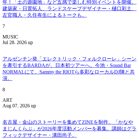
年！「土の遊園地」など五感で楽しむ特別イベントを開催。
建築家・日置拓人、ランドスケープデザイナー・樋口彩土、
左官職人・久住有生によるトークも。
7
MUSIC
Jul 28. 2026 up
アルゼンチン発「エレクトリック・フォルクローレ」シーン
を牽引するBARDAが、日本初ツアーへ。今池・Sound Bar
NORMALにて、Sammy the RIOTら多彩なローカルDJ陣と共
演。
8
ART
Aug 07. 2026 up
名古屋・金山のストーリーを集めてZINEを制作。「かなや
まじんくらぶ」が2026年度活動メンバーを募集。講師はグラ
フィックデザイナー・溝田尚子。