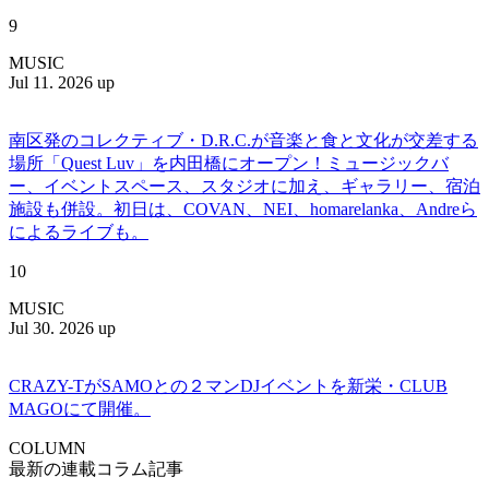
9
MUSIC
Jul 11. 2026 up
南区発のコレクティブ・D.R.C.が⾳楽と⾷と⽂化が交差する
場所「Quest Luv」を内田橋にオープン！ミュージックバ
ー、イベントスペース、スタジオに加え、ギャラリー、宿泊
施設も併設。初日は、COVAN、NEI、homarelanka、Andreら
によるライブも。
10
MUSIC
Jul 30. 2026 up
CRAZY-TがSAMOとの２マンDJイベントを新栄・CLUB
MAGOにて開催。
COLUMN
最新の連載コラム記事