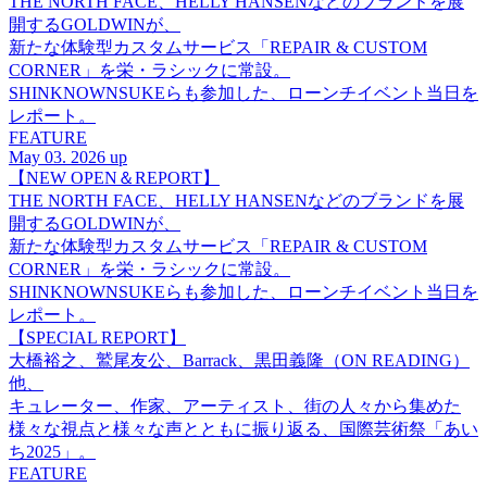
THE NORTH FACE、HELLY HANSENなどのブランドを展
開するGOLDWINが、
新たな体験型カスタムサービス「REPAIR & CUSTOM
CORNER」を栄・ラシックに常設。
SHINKNOWNSUKEらも参加した、ローンチイベント当日を
レポート。
FEATURE
May 03. 2026 up
【NEW OPEN＆REPORT】
THE NORTH FACE、HELLY HANSENなどのブランドを展
開するGOLDWINが、
新たな体験型カスタムサービス「REPAIR & CUSTOM
CORNER」を栄・ラシックに常設。
SHINKNOWNSUKEらも参加した、ローンチイベント当日を
レポート。
【SPECIAL REPORT】
大橋裕之、鷲尾友公、Barrack、黒田義隆（ON READING）
他、
キュレーター、作家、アーティスト、街の人々から集めた
様々な視点と様々な声とともに振り返る、国際芸術祭「あい
ち2025」。
FEATURE