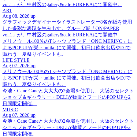
vol.1」が、中村区のgallery&cafe EUREKAにて開催中。
ART
Aug 08. 2026 up
グラフィックデザイナーやイラストレーター8名が紙を使用
した多彩な表現を生み出す。グループ展「ON/PAPER
vol.1」が、中村区のgallery&cafe EUREKAにて開催中。
メリノウール100％のTシャツブランド「ONC MERINO」に
よるPOP UPが栄・unlike.にて開催。初日は飲食出店やDJで
賑わう、夏祭りイベントも。
LIFE STYLE
Aug 07. 2026 up
メリノウール100％のTシャツブランド「ONC MERINO」に
よるPOP UPが栄・unlike.にて開催。初日は飲食出店やDJで
賑わう、夏祭りイベントも。
今池・Cane Caneと大大大の2会場を使用し、大阪のセレクト
ショップ＆ギャラリー・DELIが物販とフードのPOP UPを2
日間限定開催。
MUSIC
Aug 07. 2026 up
今池・Cane Caneと大大大の2会場を使用し、大阪のセレクト
ショップ＆ギャラリー・DELIが物販とフードのPOP UPを2
日間限定開催。