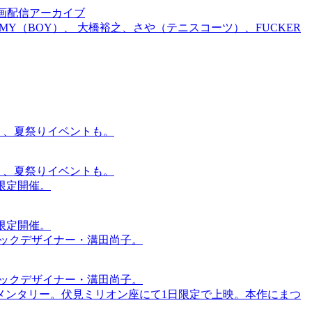
前特別企画配信アーカイブ
TOMMY（BOY）、 大橋裕之、さや（テニスコーツ）、FUCKER
賑わう、夏祭りイベントも。
賑わう、夏祭りイベントも。
間限定開催。
間限定開催。
ィックデザイナー・溝田尚子。
ィックデザイナー・溝田尚子。
メンタリー。伏見ミリオン座にて1日限定で上映。本作にまつ