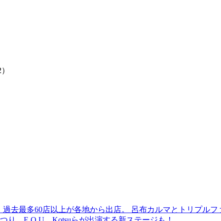
2
）
 過去最多60店以上が各地から出店。 呂布カルマとトリプルファイヤー
食品まつり、E.O.U、Kotsuらが出演する新ステージも！