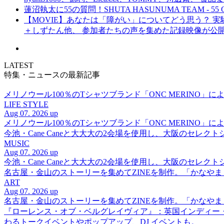
蓮沼執太に55の質問！SHUTA HASUNUMA TEAM - 55 Q
【MOVIE】あなたは「障がい」についてどう思う？ 実験的イ
＋しずたん他、 参加者たちの声を集めた記録映像が公
LATEST
特集・ニュースの最新記事
メリノウール100％のTシャツブランド「ONC MERINO」によ
LIFE STYLE
Aug 07. 2026 up
メリノウール100％のTシャツブランド「ONC MERINO」によ
今池・Cane Caneと大大大の2会場を使用し、大阪のセレクト
MUSIC
Aug 07. 2026 up
今池・Cane Caneと大大大の2会場を使用し、大阪のセレクト
名古屋・金山のストーリーを集めてZINEを制作。「かなや
ART
Aug 07. 2026 up
名古屋・金山のストーリーを集めてZINEを制作。「かなや
『ローレンス・オブ・ベルグレイヴィア』：英国インディー
わるトークイベントやポップアップ、DJ イベントも。