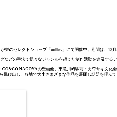
」
が栄のセレクトショップ「
unlike.
」にて開催中。
期間は、
12
月
ングなどの手法で様々なジャンルを超えた制作活動を追及する
・
CO&CO NAGOYA
の壁画他、東急川崎駅前・カワサキ文化会館
ローカルから飛び出し、各地で大小さまざまな作品を展開し話題を呼ん