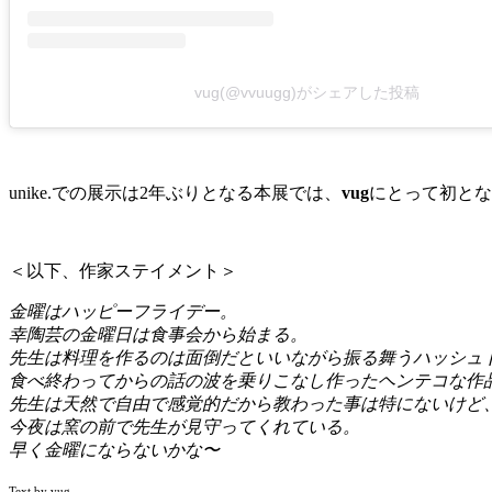
vug(@vvuugg)がシェアした投稿
unike.での展示は2
年ぶりとなる本展では、
vug
にとって初とな
＜
以下、作家ステイメント＞
金曜はハッピーフライデー。
幸陶芸の金曜日は食事会から始まる。
先生は料理を作るのは面倒だといいながら振る舞うハッシュ
食べ終わってからの話の波を乗りこなし作ったヘンテコな作
先生は天然で自由で感覚的だから教わった事は特にないけど
今夜は窯の前で先生が見守ってくれている。
早く金曜にならないかな〜
Text by vug