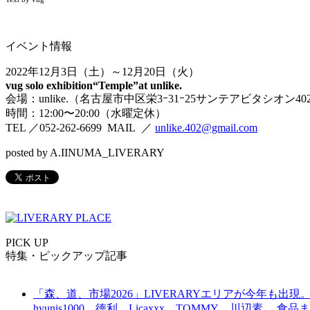
イベント情報
2022
年
12
月
3
日（土）～
12
月
20
日（火）
vug solo exhibition“Temple”⁡at unlike.
会場：
unlike.
（名古屋市中区栄
3
ｰ
31
ｰ
25
サンテアビタシオン
40
時間：
12:00
〜
20:00（
水曜定休）
TEL
／
052-262-6699
MAIL
／
unlike.402@gmail.com
posted by A.IINUMA_LIVERARY
PICK UP
特集・ピックアップ記事
「森、道、市場2026」LIVERARYエリアが今年も出現。
hyunis1000、徳利、Licaxxx、TOMMY、川辺素、 