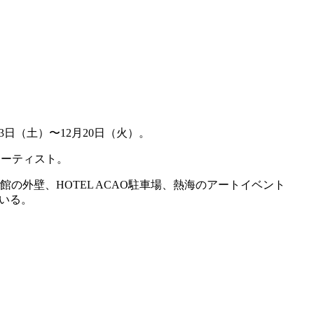
3
日（土）〜
12
月
20
日（火）。
アーティスト。
の外壁、HOTEL ACAO駐車場、熱海のアートイベント
でいる。