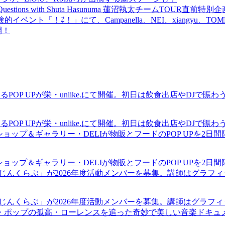
uestions with Shuta Hasunuma 蓮沼執太チームTOUR直
ベント「！⇄！」にて、Campanella、NEI、xiangyu、
開！
るPOP UPが栄・unlike.にて開催。初日は飲食出店やDJで
るPOP UPが栄・unlike.にて開催。初日は飲食出店やDJで
ショップ＆ギャラリー・DELIが物販とフードのPOP UPを2日
ショップ＆ギャラリー・DELIが物販とフードのPOP UPを2日
まじんくらぶ」が2026年度活動メンバーを募集。講師はグラフ
まじんくらぶ」が2026年度活動メンバーを募集。講師はグラフ
・ポップの孤高・ローレンスを追った奇妙で美しい音楽ドキュ