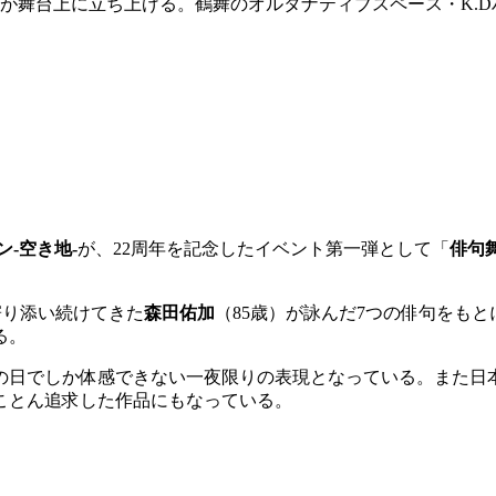
が舞台上に立ち上げる。鶴舞のオルタナティブスペース・K.D
ン-空き地-
が、22周年を記念したイベント第一弾として「
俳句舞
寄り添い続けてきた
森田佑加
（85歳）が詠んだ7つの俳句をも
る。
の日でしか体感できない一夜限りの表現となっている。また日
ことん追求した作品にもなっている。