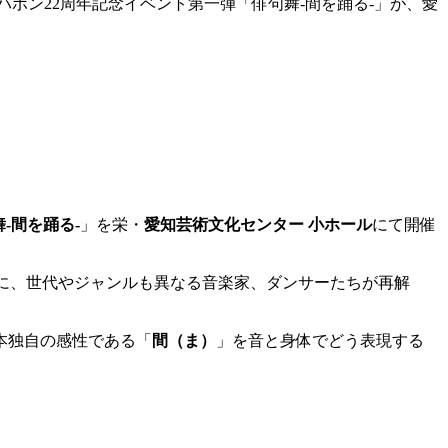
ハポン22周年記念イベント第一弾「俳句舞-間を踊る-」が、愛
-間を踊る-
」を栄・
愛知芸術文化センター 小ホール
にて開催
とに、世代やジャンルも異なる音楽家、ダンサーたちが再解
本独自の感性である「
間（ま）
」を音と身体でどう表現する