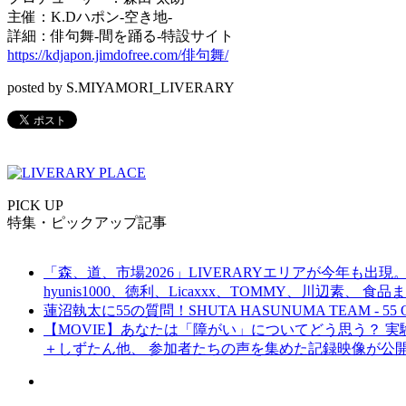
主催：K.Dハポン-空き地-
詳細：俳句舞-間を踊る-特設サイト
https://kdjapon.jimdofree.com/俳句舞/
posted by S.MIYAMORI_LIVERARY
PICK UP
特集・ピックアップ記事
「森、道、市場2026」LIVERARYエリアが今年も出現。
hyunis1000、徳利、Licaxxx、TOMMY、川辺素、 
蓮沼執太に55の質問！SHUTA HASUNUMA TEAM - 55 Q
【MOVIE】あなたは「障がい」についてどう思う？ 実験的イ
＋しずたん他、 参加者たちの声を集めた記録映像が公