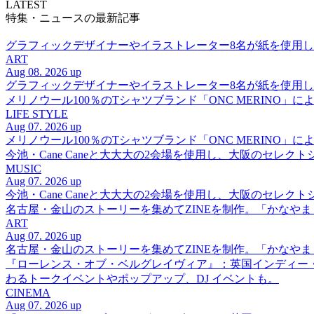
LATEST
特集・ニュースの最新記事
グラフィックデザイナーやイラストレーター8名が紙を使用した多彩な表
ART
Aug 08. 2026 up
グラフィックデザイナーやイラストレーター8名が紙を使用した多彩な表
メリノウール100％のTシャツブランド「ONC MERINO」によ
LIFE STYLE
Aug 07. 2026 up
メリノウール100％のTシャツブランド「ONC MERINO」によ
今池・Cane Caneと大大大の2会場を使用し、大阪のセレクト
MUSIC
Aug 07. 2026 up
今池・Cane Caneと大大大の2会場を使用し、大阪のセレクト
名古屋・金山のストーリーを集めてZINEを制作。「かなや
ART
Aug 07. 2026 up
名古屋・金山のストーリーを集めてZINEを制作。「かなや
『ローレンス・オブ・ベルグレイヴィア』：英国インディー
わるトークイベントやポップアップ、DJ イベントも。
CINEMA
Aug 07. 2026 up