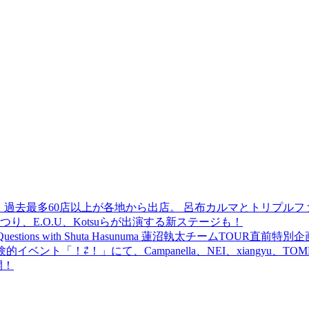
 過去最多60店以上が各地から出店。 呂布カルマとトリプルファイヤー
食品まつり、E.O.U、Kotsuらが出演する新ステージも！
uestions with Shuta Hasunuma 蓮沼執太チームTOUR直
ベント「！⇄！」にて、Campanella、NEI、xiangyu、
開！