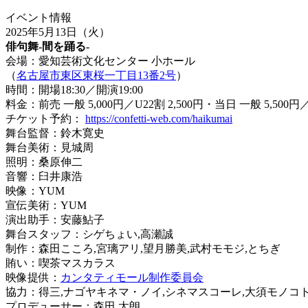
イベント情報
2025年5月13日（火）
俳句舞-間を踊る-
会場：愛知芸術文化センター 小ホール
（
名古屋市東区東桜一丁目13番2号
）
時間：開場18:30／開演19:00
料金：前売 一般 5,000円／U22割 2,500円・当日 一般 5,500円／U
チケット予約：
https://confetti-web.com/haikumai
舞台監督：鈴木寛史
舞台美術：見城周
照明：桑原伸二
音響：臼井康浩
映像：YUM
宣伝美術：YUM
演出助手：安藤鮎子
舞台スタッフ：シゲちょい,高瀬誠
制作：森田こころ,宮璃アリ,望月勝美,武村モモジ,とちぎ
賄い：喫茶マスカラス
映像提供：
カンタティモール制作委員会
協力：得三,ナゴヤキネマ・ノイ,シネマスコーレ,大須モノコ
プロデューサー：森田 太朗