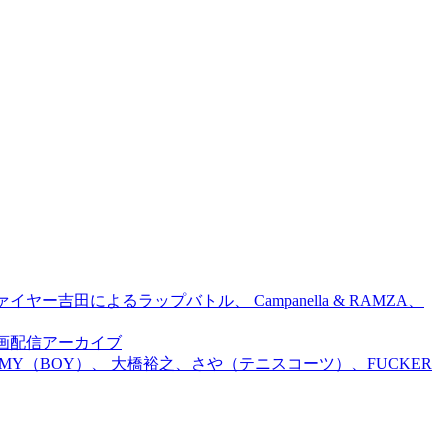
吉田によるラップバトル、 Campanella & RAMZA、
前特別企画配信アーカイブ
TOMMY（BOY）、 大橋裕之、さや（テニスコーツ）、FUCKER