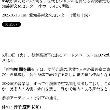
85歳が詠んだ7つの句を、世代もジャンルも異なる表現者たち
知芸術文化センター 小ホールにて開催。
2025.05.13.Tue | 愛知芸術文化センター（愛知｜栄）
5月13日（火）、鶴舞高架下にあるアートスペース・
K.Dハポ
される。
「
俳句舞-間を踊る-
」は、訪問介護の現場で人生の最終章に
釈・再構成し、音と身体で表現する新しい形の舞台作品とな
本公演の音楽は、すべて生演奏で空気間を演出しており、こ
か、見る人の内側に余白を残し、静かで迫力のある舞台をと
参加アーティストは以下の通り。
俳句：
艸子(森田 祐加)