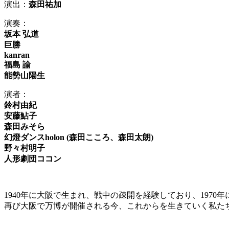
演出：
森田祐加
演奏：
坂本 弘道
巨勝
kanran
福島 諭
能勢山陽生
演者：
鈴村由紀
安藤鮎子
森田みそら
幻燈ダンスholon (森田こころ、森田太朗)
野々村明子
人形劇団ココン
1940年に大阪で生まれ、戦中の疎開を経験しており、1970
再び大阪で万博が開催される今、これからを生きていく私た