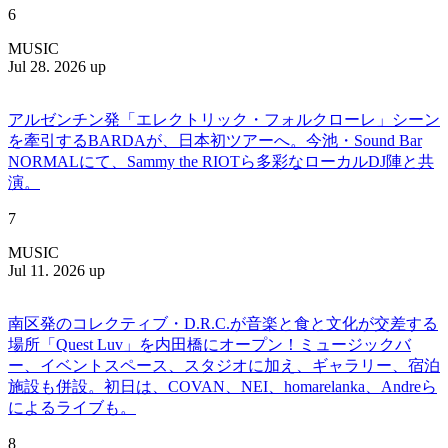
6
MUSIC
Jul 28. 2026 up
アルゼンチン発「エレクトリック・フォルクローレ」シーン
を牽引するBARDAが、日本初ツアーへ。今池・Sound Bar
NORMALにて、Sammy the RIOTら多彩なローカルDJ陣と共
演。
7
MUSIC
Jul 11. 2026 up
南区発のコレクティブ・D.R.C.が⾳楽と⾷と⽂化が交差する
場所「Quest Luv」を内田橋にオープン！ミュージックバ
ー、イベントスペース、スタジオに加え、ギャラリー、宿泊
施設も併設。初日は、COVAN、NEI、homarelanka、Andreら
によるライブも。
8