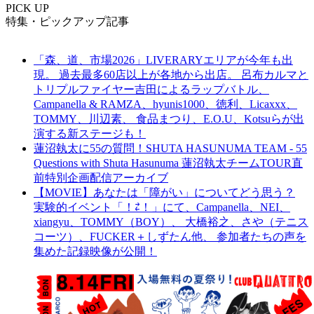
PICK UP
特集・ピックアップ記事
「森、道、市場2026」LIVERARYエリアが今年も出
現。 過去最多60店以上が各地から出店。 呂布カルマと
トリプルファイヤー吉田によるラップバトル、
Campanella & RAMZA、hyunis1000、徳利、Licaxxx、
TOMMY、川辺素、 食品まつり、E.O.U、Kotsuらが出
演する新ステージも！
蓮沼執太に55の質問！SHUTA HASUNUMA TEAM - 55
Questions with Shuta Hasunuma 蓮沼執太チームTOUR直
前特別企画配信アーカイブ
【MOVIE】あなたは「障がい」についてどう思う？
実験的イベント「！⇄！」にて、Campanella、NEI、
xiangyu、TOMMY（BOY）、 大橋裕之、さや（テニス
コーツ）、FUCKER＋しずたん他、 参加者たちの声を
集めた記録映像が公開！