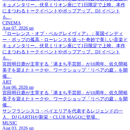
キュメンタリー。伏見ミリオン座にて1日限定で上映。本作
にまつわるトークイベントやポップアップ、DJ イベント
も。
CINEMA
Aug 07. 2026 up
『ローレンス・オブ・ベルグレイヴィア』：英国インディ
ー・ポップの孤高・ローレンスを追った奇妙で美しい音楽ド
キュメンタリー。伏見ミリオン座にて1日限定で上映。本作
にまつわるトークイベントやポップアップ、DJ イベント
も。
宮田明日鹿が主宰する「港まち手芸部」が10周年。佐久間裕
美子を迎えたトークや、ワークショップ「リペアの庭」を開
催。
ART
Aug 06. 2026 up
宮田明日鹿が主宰する「港まち手芸部」が10周年。佐久間裕
美子を迎えたトークや、ワークショップ「リペアの庭」を開
催。
サンフランシスコ・ベイエリアを代表するレジェンドの一
人、DJ GARTHが新栄・CLUB MAGOに登場。
MUSIC
Aug 03. 2026 up