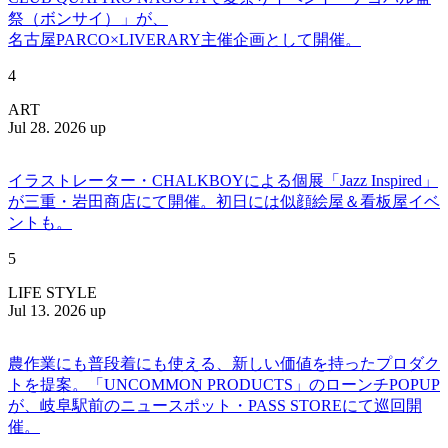
祭（ボンサイ）」が、
名古屋PARCO×LIVERARY主催企画として開催。
4
ART
Jul 28. 2026 up
イラストレーター・CHALKBOYによる個展「Jazz Inspired」
が三重・岩田商店にて開催。初日には似顔絵屋＆看板屋イベ
ントも。
5
LIFE STYLE
Jul 13. 2026 up
農作業にも普段着にも使える、新しい価値を持ったプロダク
トを提案。「UNCOMMON PRODUCTS」のローンチPOPUP
が、岐阜駅前のニュースポット・PASS STOREにて巡回開
催。