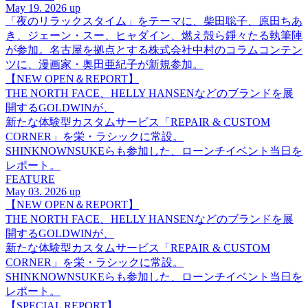
May 19. 2026 up
「夜のリラックスタイム」をテーマに、柴田聡子、原田ちあ
き、ジェーン・スー、ヒャダイン、燃え殻ら錚々たる執筆陣
が参加。名古屋を拠点とする株式会社中村のコラムコンテン
ツに、漫画家・奥田亜紀子が新規参加。
【NEW OPEN＆REPORT】
THE NORTH FACE、HELLY HANSENなどのブランドを展
開するGOLDWINが、
新たな体験型カスタムサービス「REPAIR & CUSTOM
CORNER」を栄・ラシックに常設。
SHINKNOWNSUKEらも参加した、ローンチイベント当日を
レポート。
FEATURE
May 03. 2026 up
【NEW OPEN＆REPORT】
THE NORTH FACE、HELLY HANSENなどのブランドを展
開するGOLDWINが、
新たな体験型カスタムサービス「REPAIR & CUSTOM
CORNER」を栄・ラシックに常設。
SHINKNOWNSUKEらも参加した、ローンチイベント当日を
レポート。
【SPECIAL REPORT】