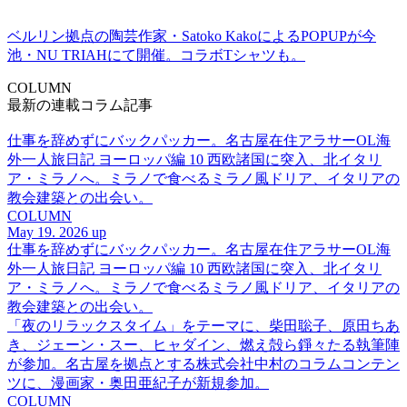
ベルリン拠点の陶芸作家・Satoko KakoによるPOPUPが今
池・NU TRIAHにて開催。コラボTシャツも。
COLUMN
最新の連載コラム記事
仕事を辞めずにバックパッカー。名古屋在住アラサーOL海
外一人旅日記 ヨーロッパ編 10 西欧諸国に突入、北イタリ
ア・ミラノへ。ミラノで食べるミラノ風ドリア、イタリアの
教会建築との出会い。
COLUMN
May 19. 2026 up
仕事を辞めずにバックパッカー。名古屋在住アラサーOL海
外一人旅日記 ヨーロッパ編 10 西欧諸国に突入、北イタリ
ア・ミラノへ。ミラノで食べるミラノ風ドリア、イタリアの
教会建築との出会い。
「夜のリラックスタイム」をテーマに、柴田聡子、原田ちあ
き、ジェーン・スー、ヒャダイン、燃え殻ら錚々たる執筆陣
が参加。名古屋を拠点とする株式会社中村のコラムコンテン
ツに、漫画家・奥田亜紀子が新規参加。
COLUMN