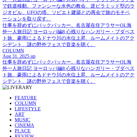
で鉄道移動。ファンシーな水色の教会、逆ピラミッド型のラ
ジオビル、UFOの塔。ソビエト建築との再会で旅のモチベ
ーションを取り戻す。
仕事を辞めずにバックパッカー。名古屋在住アラサーOL海
外一人旅日記 ヨーロッパ編8 心残りなハンガリー・ブダペス
ト旅。豪雨によるドナウ川の水位上昇、ルームメイトのアク
シデント、謎の野外フェスで音楽を聴く。
COLUMN
Aug 31. 2025 up
仕事を辞めずにバックパッカー。名古屋在住アラサーOL海
外一人旅日記 ヨーロッパ編8 心残りなハンガリー・ブダペス
ト旅。豪雨によるドナウ川の水位上昇、ルームメイトのアク
シデント、謎の野外フェスで音楽を聴く。
FEATURE
COLUMN
LIFESTYLE
ART
MUSIC
CINEMA
PLACE
REVIEW