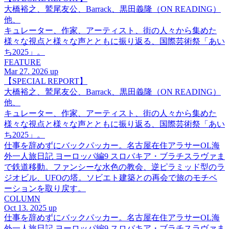
大橋裕之、鷲尾友公、Barrack、黒田義隆（ON READING）
他、
キュレーター、作家、アーティスト、街の人々から集めた
様々な視点と様々な声とともに振り返る、国際芸術祭「あい
ち2025」。
FEATURE
Mar 27. 2026 up
【SPECIAL REPORT】
大橋裕之、鷲尾友公、Barrack、黒田義隆（ON READING）
他、
キュレーター、作家、アーティスト、街の人々から集めた
様々な視点と様々な声とともに振り返る、国際芸術祭「あい
ち2025」。
仕事を辞めずにバックパッカー。名古屋在住アラサーOL海
外一人旅日記 ヨーロッパ編9 スロバキア・ブラチスラヴァま
で鉄道移動。ファンシーな水色の教会、逆ピラミッド型のラ
ジオビル、UFOの塔。ソビエト建築との再会で旅のモチベ
ーションを取り戻す。
COLUMN
Oct 13. 2025 up
仕事を辞めずにバックパッカー。名古屋在住アラサーOL海
外一人旅日記 ヨーロッパ編9 スロバキア・ブラチスラヴァま