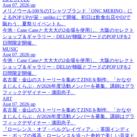
Aug 07. 2026 up
メリノウール100％のTシャツブランド「ONC MERINO」に
よるPOP UPが栄・unlike.にて開催。初日は飲食出店やDJで
賑わう、夏祭りイベントも。
今池・Cane Caneと大大大の2会場を使用し、大阪のセレクト
ショップ＆ギャラリー・DELIが物販とフードのPOP UPを2
日間限定開催。
MUSIC
Aug 07. 2026 up
今池・Cane Caneと大大大の2会場を使用し、大阪のセレクト
ショップ＆ギャラリー・DELIが物販とフードのPOP UPを2
日間限定開催。
名古屋・金山のストーリーを集めてZINEを制作。「かなや
まじんくらぶ」が2026年度活動メンバーを募集。講師はグラ
フィックデザイナー・溝田尚子。
ART
Aug 07. 2026 up
名古屋・金山のストーリーを集めてZINEを制作。「かなや
まじんくらぶ」が2026年度活動メンバーを募集。講師はグラ
フィックデザイナー・溝田尚子。
『ローレンス・オブ・ベルグレイヴィア』：英国インディ
ー・ポップの孤高・ローレンスを追った奇妙で美しい音楽ド