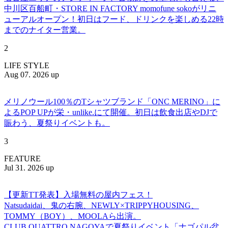
中川区百船町・STORE IN FACTORY momofune sokoがリニ
ューアルオープン！初日はフード、ドリンクを楽しめる22時
までのナイター営業。
2
LIFE STYLE
Aug 07. 2026 up
メリノウール100％のTシャツブランド「ONC MERINO」に
よるPOP UPが栄・unlike.にて開催。初日は飲食出店やDJで
賑わう、夏祭りイベントも。
3
FEATURE
Jul 31. 2026 up
【更新TT発表】入場無料の屋内フェス！
Natsudaidai、鬼の右腕、NEWLY×TRIPPYHOUSING、
TOMMY（BOY）、MOOLAら出演。
CLUB QUATTRO NAGOYAで夏祭りイベント「ナゴパル盆