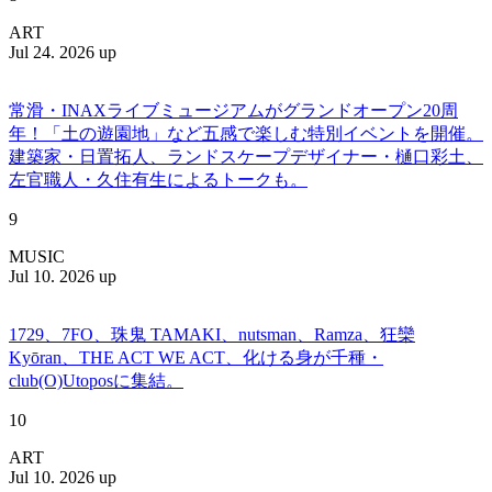
ART
Jul 24. 2026 up
常滑・INAXライブミュージアムがグランドオープン20周
年！「土の遊園地」など五感で楽しむ特別イベントを開催。
建築家・日置拓人、ランドスケープデザイナー・樋口彩土、
左官職人・久住有生によるトークも。
9
MUSIC
Jul 10. 2026 up
1729、7FO、珠鬼 TAMAKI、nutsman、Ramza、狂欒
Kyōran、THE ACT WE ACT、化ける身が千種・
club(O)Utoposに集結。
10
ART
Jul 10. 2026 up