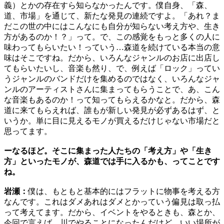
義）とかの存在すら知らなかったんです。僕自身、「森、
道、市場」を通じて、新たな発見の連続ですよ。「あれ？ま
だこの世の中にはこんなにも自分が知らない考え方や、生き
方があるのか！？」って。で、この感覚をもっと多くの人に
味わってもらいたい！っていう…森道を続けている本当の意
味はそこですね。だから、いろんなジャンルのお店に出店し
てもらいたいし、音楽も然り、で、例えば「ロック」ってい
うジャンルのバンドだけを集めるのではなく、いろんなジャ
ンルのアーティストさんに集まってもらうことで、あ、こん
な音楽もあるのか！って知ってもらえるかなと。だから、森
道に来てもらえれば、誰もが新しい発見が必ずあるはず、と
いうか。単に目に見えるモノが買えるだけじゃない市場だと
思ってます。
ーなるほど。そこに集まった人たちの「考え方」や「生き
方」といったモノが、森道では手に入るかも、ってことです
ね。
岩瀬：
僕は、もともと基本的にはフラットに物事を考える方
なんです。これはダメあれはダメとかっていう偏見は取っ払
って考えてます。だから、イベントをやるときも、森とか、
今回で言えば、川でやることになったんだけど、いい場所が