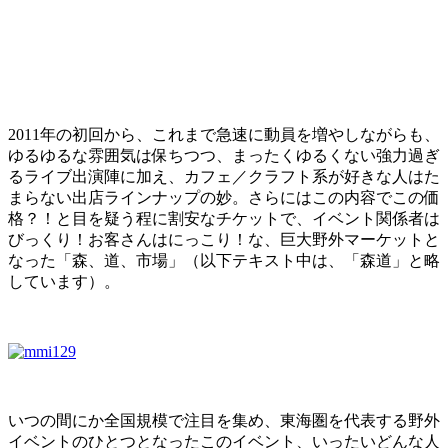
2011年の初回から、これまで急速に動員を増やしながらも、
ゆるゆるな雰囲気は保ちつつ、まったくゆるくない強力過ぎ
るライブ出演陣に加え、カフェ／クラフト系が好きな人はた
まらない出店ラインナップの妙。さらにはこの内容でこの価
格？！と目を疑う程に割安なチケットで、イベント関係者は
びっくり！お客さんはにっこり！な、巨大野外マーケットと
なった「森、道、市場」（以下テキスト中は、「森道」と略
しています）。
いつの間にか全国規模で注目を集め、東海圏を代表する野外
イベントのひとつとなったこのイベント、いったいどんな人