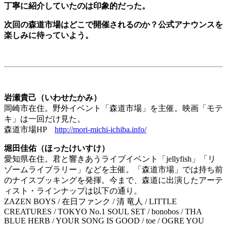
丁寧に紹介していたのは印象的だった。
次回の森道市場はどこで開催されるのか？公式アナウンスを
楽しみに待っていよう。
岩瀬貴己（いわせたかみ）
岡崎市在住。野外イベント「森道市場」を主催。映画「モテ
キ」は一回だけ見た。
森道市場HP
http://mori-michi-ichiba.info/
堀田佳佑（ほったけいすけ）
愛知県在住。君と響きあうライブイベント「jellyfish」「リ
ゾームライブラリー」などを主催。「森道市場」では持ち前
のナイスブッキングを発揮。今まで、森道に出演したアーテ
ィスト・ラインナップは以下の通り。
ZAZEN BOYS / 在日ファンク / 清 竜人 / LITTLE
CREATURES / TOKYO No.1 SOUL SET / bonobos / THA
BLUE HERB / YOUR SONG IS GOOD / toe / OGRE YOU