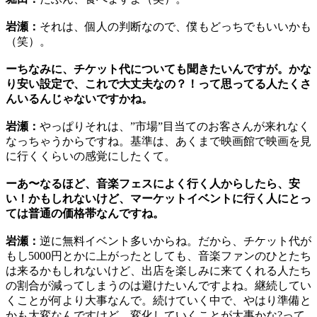
岩瀬：
それは、個人の判断なので、僕もどっちでもいいかも
（笑）。
ーちなみに、チケット代についても聞きたいんですが。かな
り安い設定で、これで大丈夫なの？！って思ってる人たくさ
んいるんじゃないですかね。
岩瀬：
やっぱりそれは、”市場”目当てのお客さんが来れなく
なっちゃうからですね。基準は、あくまで映画館で映画を見
に行くくらいの感覚にしたくて。
ーあ〜なるほど、音楽フェスによく行く人からしたら、安
い！かもしれないけど、マーケットイベントに行く人にとっ
ては普通の価格帯なんですね。
岩瀬：
逆に無料イベント多いからね。だから、チケット代が
もし5000円とかに上がったとしても、音楽ファンのひとたち
は来るかもしれないけど、出店を楽しみに来てくれる人たち
の割合が減ってしまうのは避けたいんですよね。継続してい
くことが何より大事なんで。続けていく中で、やはり準備と
かも大変なんですけど、変化していくことが大事かな?って