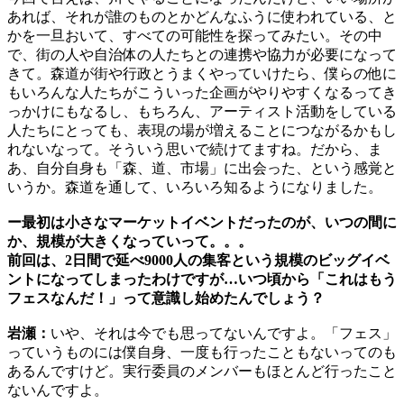
あれば、それが誰のものとかどんなふうに使われている、と
かを一旦おいて、すべての可能性を探ってみたい。その中
で、街の人や自治体の人たちとの連携や協力が必要になって
きて。森道が街や行政とうまくやっていけたら、僕らの他に
もいろんな人たちがこういった企画がやりやすくなるってき
っかけにもなるし、もちろん、アーティスト活動をしている
人たちにとっても、表現の場が増えることにつながるかもし
れないなって。そういう思いで続けてますね。だから、ま
あ、自分自身も「森、道、市場」に出会った、という感覚と
いうか。森道を通して、いろいろ知るようになりました。
ー最初は小さなマーケットイベントだったのが、いつの間に
か、規模が大きくなっていって。。。
前回は、2日間で延べ9000人の集客という規模のビッグイベ
ントになってしまったわけですが…いつ頃から「これはもう
フェスなんだ！」って意識し始めたんでしょう？
岩瀬：
いや、それは今でも思ってないんですよ。「フェス」
っていうものには僕自身、一度も行ったこともないってのも
あるんですけど。実行委員のメンバーもほとんど行ったこと
ないんですよ。