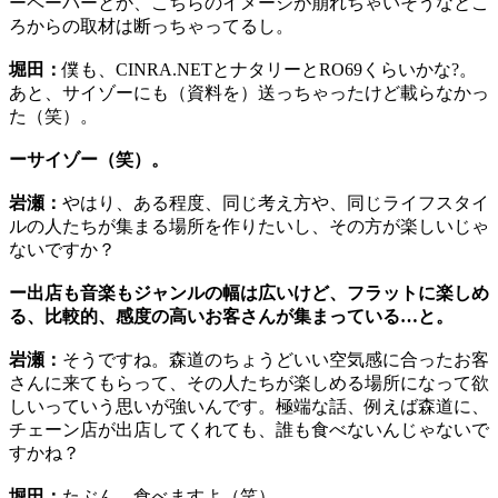
ーペーパーとか、こちらのイメージが崩れちゃいそうなとこ
ろからの取材は断っちゃってるし。
堀田：
僕も、CINRA.NETとナタリーとRO69くらいかな?。
あと、サイゾーにも（資料を）送っちゃったけど載らなかっ
た（笑）。
ーサイゾー（笑）。
岩瀬：
やはり、ある程度、同じ考え方や、同じライフスタイ
ルの人たちが集まる場所を作りたいし、その方が楽しいじゃ
ないですか？
ー出店も音楽もジャンルの幅は広いけど、フラットに楽しめ
る、比較的、感度の高いお客さんが集まっている…と。
岩瀬：
そうですね。森道のちょうどいい空気感に合ったお客
さんに来てもらって、その人たちが楽しめる場所になって欲
しいっていう思いが強いんです。極端な話、例えば森道に、
チェーン店が出店してくれても、誰も食べないんじゃないで
すかね？
堀田：
たぶん、食べますよ（笑）。