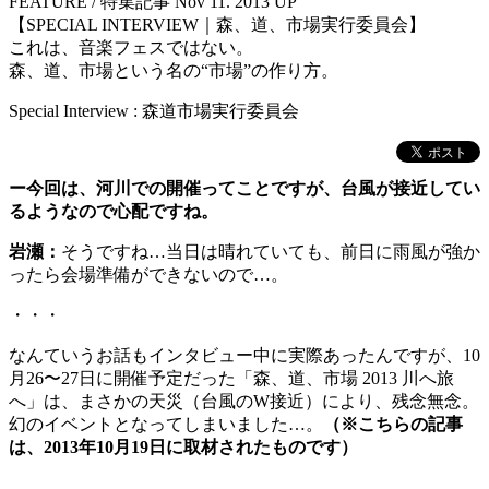
FEATURE
/ 特集記事
Nov 11. 2013 UP
【SPECIAL INTERVIEW｜森、道、市場実行委員会】
これは、音楽フェスではない。
森、道、市場という名の“市場”の作り方。
Special Interview : 森道市場実行委員会
ー今回は、河川での開催ってことですが、台風が接近してい
るようなので心配ですね。
岩瀬：
そうですね…当日は晴れていても、前日に雨風が強か
ったら会場準備ができないので…。
・・・
なんていうお話もインタビュー中に実際あったんですが、10
月26〜27日に開催予定だった「森、道、市場 2013 川へ旅
へ」は、まさかの天災（台風のW接近）により、残念無念。
幻のイベントとなってしまいました…。
（※こちらの記事
は、2013年10月19日に取材されたものです）