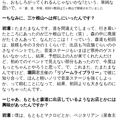
ら、おもしろがってくれるんじゃないかな?という、単純な
思いで。
※「森、道、市場」初回〜数回は三ヶ根山で開催されていました
ーちなみに、三ケ根山へは何しにいったんです？
岩瀬：
たまたまなんです。道を間違えてしまって、行き着い
たところにあったのが三ケ根山でした（笑）。森の中に廃屋
がたくさんあって、なんだここは！！っていう。森道も初回
は、規模も今の３分の１くらいで、出店も70店舗ぐらいの小
さなイベントでした。音楽ステージもいまほど県外のゲスト
もいなかったし。結果、予想以上の人が来てくれたんだけ
ど、初めてのイベントで見えない部分もあったので、今度は
もっとちゃんとやろうと思って。で、これまた、たまたまな
んですけど、
堀田
君主催の
「リゾームライブラリー」
で彼に
知り合って。ほんと軽いノリで音楽ステージを強くしよっ
か、って頼むことになって、結果、初回よりも大きなものに
なっちゃったんです。
ーじゃあ、もともと森道に出店しているようなお店とかには
興味があったんですか？
岩瀬：
僕は、もともとマクロビとか、ベジタリアン（菜食主