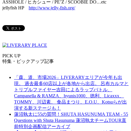
ASSHOLE / ヒカシュー / PE’Z / SCOOBIE DO…etc
jellyfish HP
http://www.jelly-fish.org/
PICK UP
特集・ピックアップ記事
「森、道、市場2026」LIVERARYエリアが今年も出
現。 過去最多60店以上が各地から出店。 呂布カルマと
トリプルファイヤー吉田によるラップバトル、
Campanella & RAMZA、hyunis1000、徳利、Licaxxx、
TOMMY、川辺素、 食品まつり、E.O.U、Kotsuらが出
演する新ステージも！
蓮沼執太に55の質問！SHUTA HASUNUMA TEAM - 55
Questions with Shuta Hasunuma 蓮沼執太チームTOUR直
前特別企画配信アーカイブ