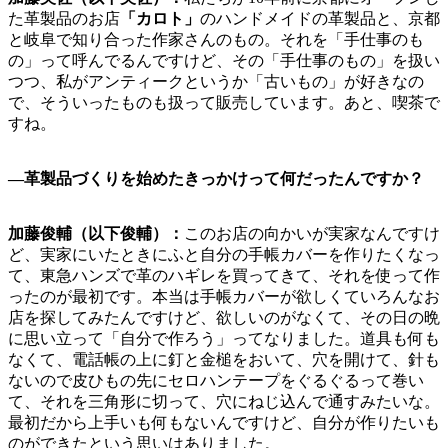
た革製品のお店
「カロト」
のハンドメイドの革製品と、京都
と岐阜で知り合った作家さんのもの。それを「手仕事のも
の」って呼んでるんですけど、その「手仕事のもの」を扱い
つつ、私がアンティークというか「古いもの」が好きなの
で、そういったものも扱って販売しています。あと、喫茶で
すね。
―
革製品づくりを始めたきっかけって何だったんですか？
加藤俊輔（以下俊輔）：
このお店の向かいが実家なんですけ
ど、実家にいたときにふと自分の手帳カバーを作りたくなっ
て、東急ハンズで革のハギレを買ってきて、それを使って作
ったのが最初です。本当は手帳カバーが欲しくていろんなお
店を探してみたんですけど、欲しいのがなくて、その日の晩
に思い立って「自分で作ろう」ってなりました。道具も何も
なくて、電話帳の上に釘と金槌をおいて、穴を開けて、針も
ないので皮ひもの先にセロハンテープをぐるぐるって巻い
て、それを三角形に切って、穴にねじ込んで通すみたいな。
最初だから上手いも何もないんですけど、自分が作りたいも
のができたという思いはありました。