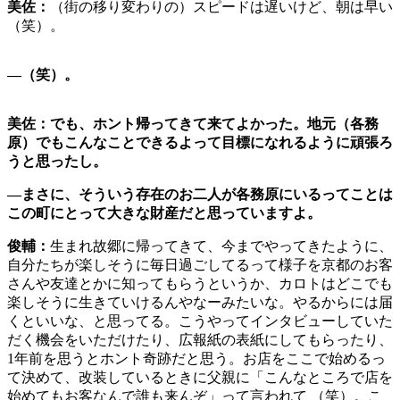
美佐：
（街の移り変わりの）スピードは遅いけど、朝は早い
（笑）。
—
（笑）。
美佐：でも、ホント帰ってきて来てよかった。地元（各務
原）でもこんなことできるよって目標になれるように頑張ろ
うと思ったし。
―まさに、そういう存在のお二人が各務原にいるってことは
この町にとって大きな財産だと思っていますよ。
俊輔：
生まれ故郷に帰ってきて、今までやってきたように、
自分たちが楽しそうに毎日過ごしてるって様子を京都のお客
さんや友達とかに知ってもらうというか、カロトはどこでも
楽しそうに生きていけるんやなーみたいな。やるからには届
くといいな、と思ってる。こうやってインタビューしていた
だく機会をいただけたり、広報紙の表紙にしてもらったり、
1年前を思うとホント奇跡だと思う。お店をここで始めるっ
て決めて、改装しているときに父親に「こんなところで店を
始めてもお客なんで誰も来んぞ」って言われて （笑）。こ