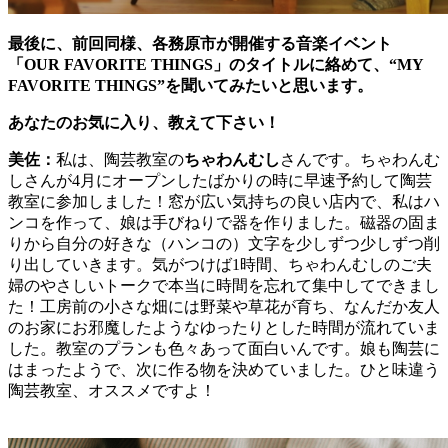
最後に、前回同様、各務原市が開催する音楽イベント
「OUR FAVORITE THINGS」の
タイトルに絡めて、“MY
FAVORITE THINGS”を聞いてみたいと思います。
あなたのお気に入り、教えて下さい！
美佐：
私は、陶芸教室の
ちゃわんむし
さんです。ちゃわんむ
しさんが4月にオープンしたばかりの時に早速予約して陶芸
教室に参加しました！窓が広い気持ちの良い店内で、私はハ
ンコを作って、娘は手びねりで器を作りました。磁器の固ま
りから自分の好きな（ハンコの）文字を少しずつ少しずつ削
り出していきます。気がつけば1時間、ちゃわんむしのご夫
婦のやさしいトークで本当に時間を忘れて集中してできまし
た！工房前の小さな畑には野菜や草花が育ち、なんだか友人
のお家にお邪魔したようなゆったりとした時間が流れていま
した。教室のプランも色々あって面白いんです。娘も陶芸に
はまったようで、次に作る物を決めていました。ひと味違う
陶芸教室、オススメですよ！