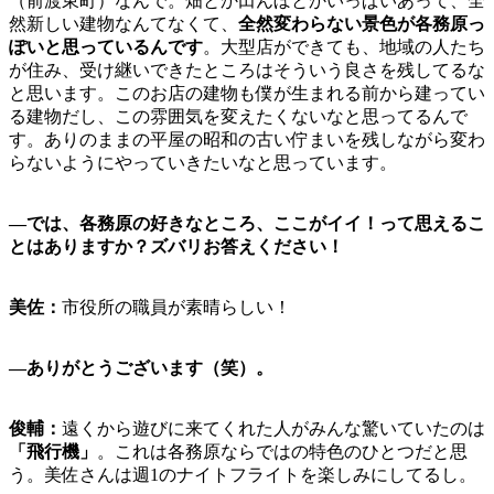
（前渡東町）なんで。畑とか田んぼとかいっぱいあって、全
然新しい建物なんてなくて、
全然変わらない景色が各務原っ
ぽいと思っているんです
。大型店ができても、地域の人たち
が住み、受け継いできたところはそういう良さを残してるな
と思います。このお店の建物も僕が生まれる前から建ってい
る建物だし、この雰囲気を変えたくないなと思ってるんで
す。ありのままの平屋の昭和の古い佇まいを残しながら変わ
らないようにやっていきたいなと思っています。
―では、
各務原の好きなところ、ここがイイ！って思えるこ
とはありますか？ズバリお答えください！
美佐：
市役所の職員が素晴らしい！
―ありがとうございます
（笑）。
俊輔：
遠くから遊びに来てくれた人がみんな驚いていたのは
「飛行機」
。これは各務原ならではの特色のひとつだと思
う。美佐さんは週1のナイトフライトを楽しみにしてるし。