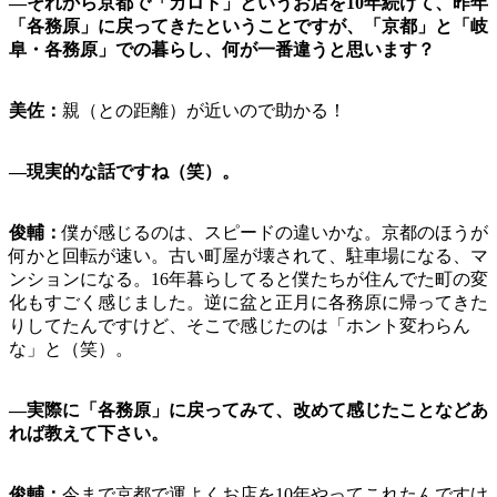
―
それから京都で「カロト」というお店を
10
年続けて、昨年
「各務原」に戻ってきたということですが、
「京都」と「岐
阜・各務原」での暮らし、何が一番違うと思います？
美佐：
親（との距離）が近いので助かる！
―
現実的な話ですね（笑）。
俊輔：
僕が感じるのは、スピードの違いかな。京都のほうが
何かと回転が速い。古い町屋が壊されて、駐車場になる、マ
ンションになる。16年暮らしてると僕たちが住んでた町の変
化もすごく感じました。逆に盆と正月に各務原に帰ってきた
りしてたんですけど、そこで感じたのは「ホント変わらん
な」と（笑）。
―
実際に「各務原」に戻ってみて、改めて感じたことなどあ
れば教えて下さい。
俊輔：
今まで京都で運よくお店を10年やってこれたんですけ