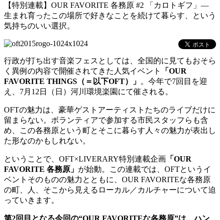
【特別連載】OUR FAVORITE 各務原 #2 「カロトギフ」―
生まれ育ったこの場所で好きなことを続けて暮らす、という
気持ちのいい選択。
行政が打ち出す音楽フェスとしては、全国的に見てもおそら
く異例の内容で開催されてきた人気イベント
「OUR
FAVORITE THINGS（＝以下OFT）」
。今年で7回目を迎
え、7月12日（日）河川環境楽園にて催される。
OFTの魅力は、豪華ゲストアーティストたちのライブだけに
留まらない。ボランティアで参加する市民スタッフらも含
め、この各務原という町とそこに暮らす人々の魅力が表出し
た形なのかもしれない。
ということで、OFT×LIVERARY特別連載企画
「OUR
FAVORITE 各務原」
が始動。この連載では、OFTというイ
ベントそのものの魅力とともに、OUR FAVORITEな各務原
の町、人、そこから見えるローカル／カルチャーについて迫
っていきます。
第2回目となる今回の“OUR FAVORITEな各務原”は、ハン