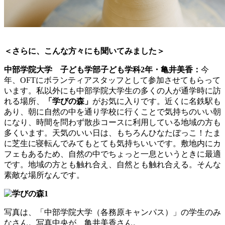
＜さらに、こんな方々にも聞いてみました＞
中部学院大学 子ども学部子ども学科2年・亀井美香：
今
年、OFTにボランティアスタッフとして参加させてもらって
います。私以外にも中部学院大学生の多くの人が通学時に訪
れる場所、
「学びの森」
がお気に入りです。近くに名鉄駅も
あり、朝に自然の中を通り学校に行くことで気持ちのいい朝
になり、時間を問わず散歩コースに利用している地域の方も
多くいます。天気のいい日は、もちろんひなたぼっこ！たま
に芝生に寝転んでみてもとても気持ちいいです。敷地内にカ
フェもあるため、自然の中でちょっと一息というときに最適
です。地域の方とも触れ合え、自然とも触れ合える。そんな
素敵な場所なんです。
写真は、「中部学院大学（各務原キャンパス）」の学生のみ
なさん。写真中央が、亀井美香さん。