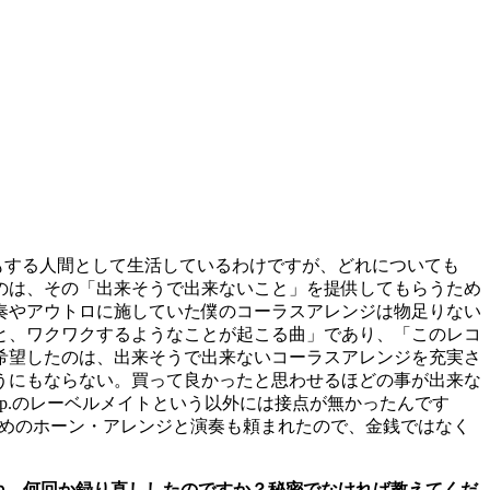
もする人間として生活しているわけですが、どれについても
のは、その「出来そうで出来ないこと」を提供してもらうため
奏やアウトロに施していた僕のコーラスアレンジは物足りない
と、ワクワクするようなことが起こる曲」であり、「このレコ
希望したのは、出来そうで出来ないコーラスアレンジを充実さ
うにもならない。買って良かったと思わせるほどの事が出来な
e.p.のレーベルメイトという以外には接点が無かったんです
トのためのホーン・アレンジと演奏も頼まれたので、金銭ではなく
ね。何回か録り直ししたのですか？秘密でなければ教えてくだ