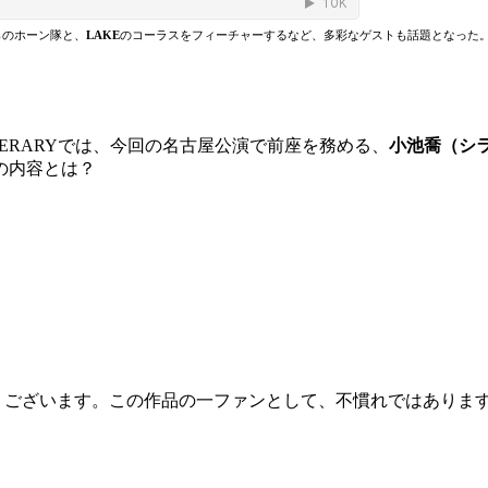
らのホーン隊と、
LAKE
のコーラスをフィーチャーするなど、多彩なゲストも話題となった
IVERARYでは、今回の名古屋公演で前座を務める、
小池喬（シ
の内容とは？
うございます。
この作品の一ファンとして、
不慣れではありま