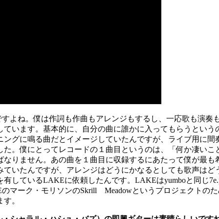
的ですよね。僕は作詞も作曲もアレンジもするし、一応歌も演奏
しています。基本的に、自分の曲に誰かに入ってもらうという
ニングに鳴る曲だとイメージしていたんですが、ライブ用に間
した。僕にとってレコードの１曲目というのは、「何か凄いこ
ばなりません。あの曲を１曲目に収録するにあたって僕が最も
みていたんですが、アレンジはどうにかなるとしても歌声はど
ているLAKEに依頼したんです。LAKEはyumboと同じ7
マーク・モリソンのSkrill Meadowというプロジェク
ます。
ヘル・シャラル・ハシュ・バズ）の即興ギターは素晴らしいです