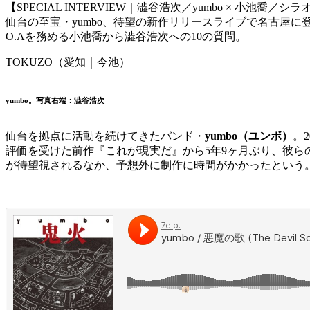
【SPECIAL INTERVIEW｜澁谷浩次／yumbo × 小池喬／シ
仙台の至宝・yumbo、待望の新作リリースライブで名古屋に
O.Aを務める小池喬から澁谷浩次への10の質問。
TOKUZO（愛知｜今池）
yumbo。写真右端：澁谷浩次
仙台を拠点に活動を続けてきたバンド・
yumbo（ユンボ）
。
評価を受けた前作『これが現実だ』から5年9ヶ月ぶり、彼ら
が待望視されるなか、予想外に制作に時間がかかったという