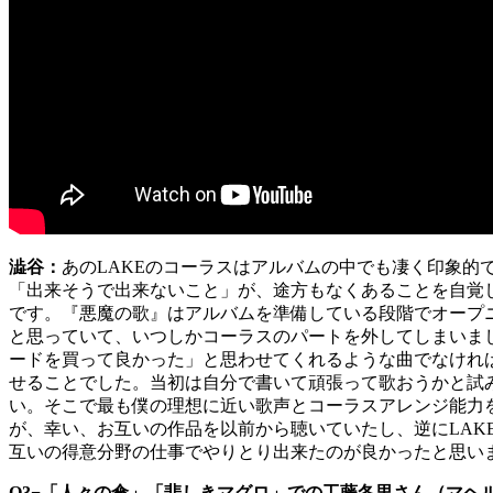
澁谷：
あのLAKEのコーラスはアルバムの中でも凄く印象
「出来そうで出来ないこと」が、途方もなくあることを自覚
です。『悪魔の歌』はアルバムを準備している段階でオープ
と思っていて、いつしかコーラスのパートを外してしまいま
ードを買って良かった」と思わせてくれるような曲でなけれ
せることでした。当初は自分で書いて頑張って歌おうかと試
い。そこで最も僕の理想に近い歌声とコーラスアレンジ能力を有し
が、幸い、お互いの作品を以前から聴いていたし、逆にLAKEの
互いの得意分野の仕事でやりとり出来たのが良かったと思い
Q3−「人々の傘」「悲しきマグロ」での工藤冬里さん（マ