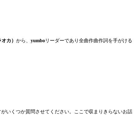
。
ラオカ）
から、
yumbo
リーダーであり全曲作曲作詞を手がける
すがいくつか質問させてください。
ここで収まりきらないお話