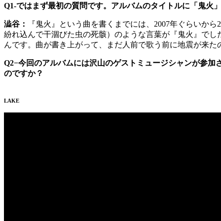
Q1-ではまず最初の質問です。アルバムのタイトルに「鬼火
澁谷：
『鬼火』という曲を書くまでには、2007年ぐらいか
紛れ込んで干涸びた虫の死骸）のような言葉が『鬼火』でし
んです。曲が書き上がって、まだ人前で歌う前に地震が来た
Q2−今回のアルバムには沢山のゲストミュージシャンが参加
のですか？
LAKE