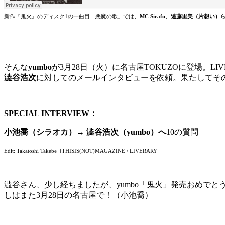
新作『鬼火』のディスク1の
一曲目「悪魔の歌」では、
MC Sirafu、遠藤里美（片想い）
そんな
yumbo
が3月28日（火）に名古屋TOKUZOに登場。L
澁谷浩次
に対してのメールインタビューを依頼。果たしてそ
SPECIAL INTERVIEW：
小池喬（シラオカ）
→
澁谷浩次（
yumbo）へ
10の質問
Edit: Takatoshi Takebe [THISIS(NOT)MAGAZINE / LIVERARY ]
澁谷さん、
少し経ちましたが、
yumbo
「鬼火」
発売おめでと
しはまた
3月28日
の名古屋で！（小池喬）