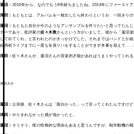
蓮沼：
2010年から、なのでもう8年経ちましたね。2014年にファー
津田：
もともとは、アルバムを一枚出したら終わりというか、一回きりの
蓮沼：
もともと自分が今のようなアンサンブルを作りたいと思ってたんじ
ナーであり、批評家の
佐々木敦
さんという方がいまして。彼から「蓮沼楽
して出てくれ」と言われたのがきっかけでした。それまではバンドとか組
結局初ライブまでに一度も全員リハをすることができず本番を迎えて……
津田：
佐々木さんが、蓮沼さんの音楽的才能があればうまくやってくれる
津田大介
蓮沼：
公演後、佐々木さんは「面白かった」って言ってくれたんですけど
津田：
やりきれなかった感が強かったと。
蓮沼：
そうそう。僕の性格的な理由もあると思うんですが、制作動機の根