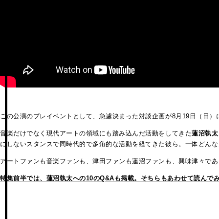
この公演のプレイベントとして、急遽決まった対談企画が
8
月
19
日（日）
音楽だけでなく現代アートの領域にも踏み込んだ活動をしてきた
蓮沼執太
にしないスタンスで同時代的で多角的な活動を経てきた彼ら。一体どん
アートファンも音楽ファンも、津田ファンも蓮沼ファンも、興味津々であっ
特集前半では、蓮沼執太への10のQ&Aも掲載。そちらもあわせて読んでみて。（https://