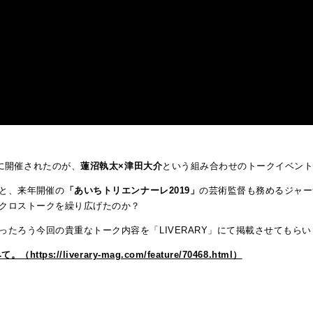
に開催されたのが、
蓮沼執太×津田大介
という組み合わせのトークイベン
と、来年開催の
「あいちトリエンナーレ2019」
の芸術監督も務めるジャー
なクロストークを繰り広げたのか？
たろう今回の貴重なトーク内容を「LIVERARY」にて掲載させてもら
liverary-mag.com/feature/70468.html）