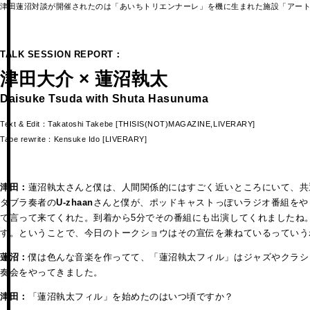
津田蓮沼対談が開催されたのは「あいちトリエンナーレ」を機に生まれた施設「アー
TALK SESSION REPORT：
津田大介 × 蓮沼執太
Daisuke Tsuda with Shuta Hasunuma
Text & Edit：Takatoshi Takebe [THISIS(NOT)MAGAZINE,LIVERARY]
Tape rewrite：Kensuke Ido [LIVERARY]
津田：
蓮沼執太さんと僕は、人間関係的にはすごく近いところにいて、共
タブラ奏者の
U-zhaan
さんと僕が、ポッドキャストっぽいラジオ番組をや
て言って来てくれた。到着から5分でその番組にも出演してくれましたね
す。ということで、今日のトークショウはその宣伝を兼ねているっていう
蓮沼：
僕は色んな音楽を作ってて、「蓮沼執太フィル」はジャズやクラシ
奏会をやってきました。
津田：
「蓮沼執太フィル」を始めたのはいつ頃ですか？