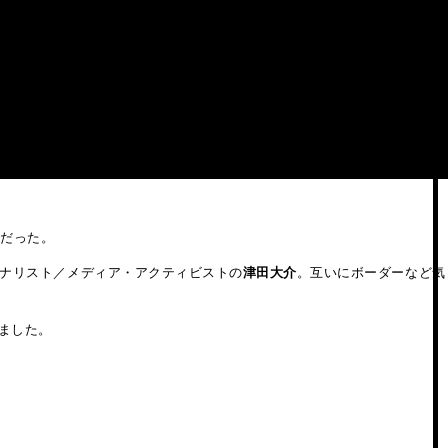
トだった。
ナリスト／メディア・アクティビストの
津田大介
。互いにボーダーなど気
いました。