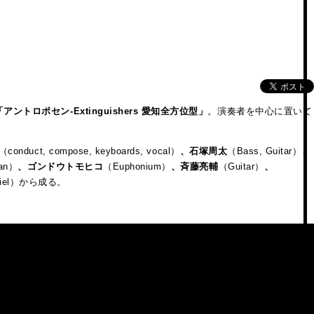
「アントロポセン
-Extinguishers
愛知全方位型」
。演奏者を中心に置いて
（conduct, compose, keyboards, vocal）
、石塚周太
（Bass, Guitar）
、
pan）
、ゴンドウトモヒコ
（Euphonium）
、斉藤亮輔
（Guitar）
、
nspiel）から成る。