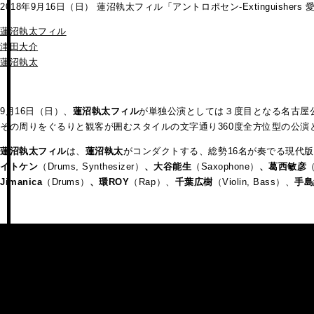
2018年9月16日（日） 蓮沼執太フィル「アントロポセン-Extinguis
蓮沼執太フィル
津田大介
蓮沼執太
9月16日（日）、
蓮沼執太フィル
が単独公演としては３度目となる名古屋
その周りをぐるりと観客が囲むスタイルの文字通り360度全方位型の公演
蓮沼執太フィル
は、
蓮沼執太
がコンダクトする、総勢16名が奏でる現代
イトケン
（Drums, Synthesizer）
、大谷能生
（Saxophone）
、葛西敏彦
Jimanica
（Drums）
、環ROY
（Rap）、
千葉広樹
（Violin, Bass）、
手島