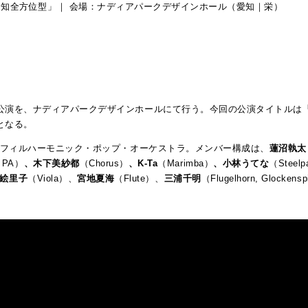
hers 愛知全方位型」｜ 会場：ナディアパークデザインホール（愛知｜栄）
公演を、ナディアパークデザインホールにて行う。今回の公演タイトルは
となる。
版フィルハーモニック・ポップ・オーケストラ。メンバー構成は、
蓮沼執太
（PA）
、木下美紗都
（Chorus）
、K-Ta
（Marimba）
、小林うてな
（Steel
絵里子
（Viola）、
宮地夏海
（Flute）、
三浦千明
（Flugelhorn, Glocke