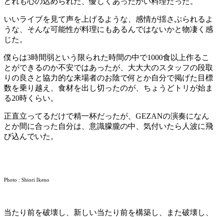
どれも心の込められた、優しくあったかい料理だった。
いいライブを見て声を上げるような、感情が揺さぶられるよ
うな、そんな可能性が料理にもあるんではないかと物凄く感
じた。
僕らは3時間弱という限られた時間の中で1000食以上作るこ
とができるのか不安ではあったが、大大大のスタッフの段取
りの良さと協力的な来場者のお陰で何とか自分で掲げた目標
数を乗り越え、食材を出し切ったのが、ちょうどトリが始ま
る20時くらい。
正直立ってるだけで精一杯だったが、GEZANの演奏になん
とか間に合った自分は、意識朦朧の中、気付いたら人波に飛
び込んでいた。
Photo : Shiori Ikeno
当たり前を破壊し、新しい当たり前を構築し、また破壊し、