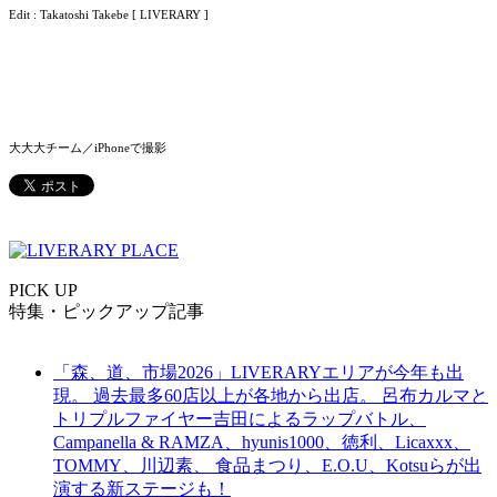
Edit : Takatoshi Takebe [ LIVERARY ]
大大大チーム／iPhoneで撮影
PICK UP
特集・ピックアップ記事
「森、道、市場2026」LIVERARYエリアが今年も出
現。 過去最多60店以上が各地から出店。 呂布カルマと
トリプルファイヤー吉田によるラップバトル、
Campanella & RAMZA、hyunis1000、徳利、Licaxxx、
TOMMY、川辺素、 食品まつり、E.O.U、Kotsuらが出
演する新ステージも！