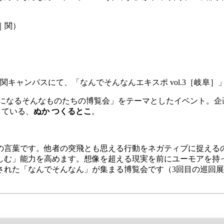
岐阜｜関）
学 関キャンパスにて、「なんでそんなんエキスポ vol.3［岐阜
になるそんなものたちの博覧会」をテーマとしたイベント。企画主
している、
ぬか つくるとこ
。
の言葉です。
他者の突飛とも思える行動をネガティブに捉える
しむ」能力を高めます。
想像を超える現実を前にユーモアを持
された「
なんでそんなん」が集まる博覧会です（3回目の巡回