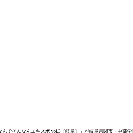
でそんなんエキスポ vol.3［岐阜］」が岐阜県関市・中部