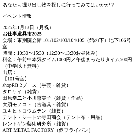
あなたも掘り出し物を探しに行ってみてはいかが？
イベント情報
2025年1月13日（月祝）
お仕事
道具
市2025
会場：東別院会館 101/102/103/104/105（館の下）地下106号
室
時間：10:30〜15:30（12:30〜13;30お昼休み）
料金：午前中本気タイム1000円／午後まったりタイム500円
（中学以下無料）
出店：
【101号室】
shopRB 2ブース（手芸・雑貨）
タロケイ（雑貨）
田原幸二と小川恵美子（雑貨・作品）
大須モノコト（古
道具
・雑貨）
ユキヒトコウムテン（雑貨）
テント・シートの寺田商会（テント布・用品）
レントゲン藝術研究所（雑貨）
ART METAL FACTORY（鉄フライパン）