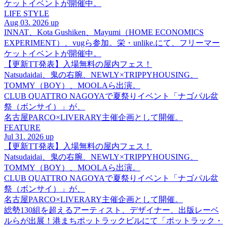
ケットイベントが開催中。
LIFE STYLE
Aug 03. 2026 up
INNAT、Kota Gushiken、Mayumi（HOME ECONOMICS
EXPERIMENT）、vugら参加。栄・unlike.にて、フリーマー
ケットイベントが開催中。
【更新TT発表】入場無料の屋内フェス！
Natsudaidai、鬼の右腕、NEWLY×TRIPPYHOUSING、
TOMMY（BOY）、MOOLAら出演。
CLUB QUATTRO NAGOYAで夏祭りイベント「ナゴパル盆
祭（ボンサイ）」が、
名古屋PARCO×LIVERARY主催企画として開催。
FEATURE
Jul 31. 2026 up
【更新TT発表】入場無料の屋内フェス！
Natsudaidai、鬼の右腕、NEWLY×TRIPPYHOUSING、
TOMMY（BOY）、MOOLAら出演。
CLUB QUATTRO NAGOYAで夏祭りイベント「ナゴパル盆
祭（ボンサイ）」が、
名古屋PARCO×LIVERARY主催企画として開催。
総勢130組を超えるアーティスト、デザイナー、出版レーベ
ルらが出展！港まちポットラックビルにて「ポットラック・