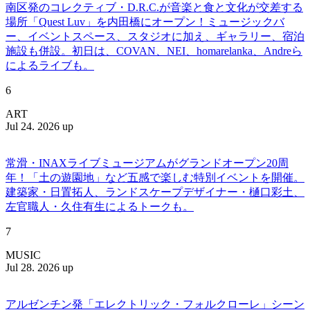
南区発のコレクティブ・D.R.C.が⾳楽と⾷と⽂化が交差する
場所「Quest Luv」を内田橋にオープン！ミュージックバ
ー、イベントスペース、スタジオに加え、ギャラリー、宿泊
施設も併設。初日は、COVAN、NEI、homarelanka、Andreら
によるライブも。
6
ART
Jul 24. 2026 up
常滑・INAXライブミュージアムがグランドオープン20周
年！「土の遊園地」など五感で楽しむ特別イベントを開催。
建築家・日置拓人、ランドスケープデザイナー・樋口彩土、
左官職人・久住有生によるトークも。
7
MUSIC
Jul 28. 2026 up
アルゼンチン発「エレクトリック・フォルクローレ」シーン