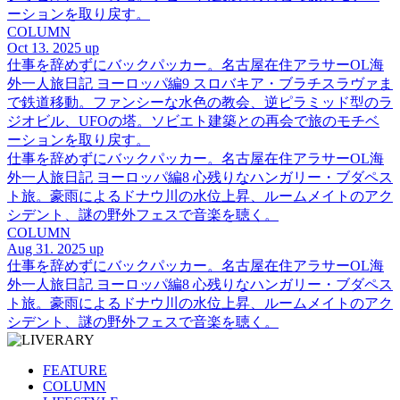
ーションを取り戻す。
COLUMN
Oct 13. 2025 up
仕事を辞めずにバックパッカー。名古屋在住アラサーOL海
外一人旅日記 ヨーロッパ編9 スロバキア・ブラチスラヴァま
で鉄道移動。ファンシーな水色の教会、逆ピラミッド型のラ
ジオビル、UFOの塔。ソビエト建築との再会で旅のモチベ
ーションを取り戻す。
仕事を辞めずにバックパッカー。名古屋在住アラサーOL海
外一人旅日記 ヨーロッパ編8 心残りなハンガリー・ブダペス
ト旅。豪雨によるドナウ川の水位上昇、ルームメイトのアク
シデント、謎の野外フェスで音楽を聴く。
COLUMN
Aug 31. 2025 up
仕事を辞めずにバックパッカー。名古屋在住アラサーOL海
外一人旅日記 ヨーロッパ編8 心残りなハンガリー・ブダペス
ト旅。豪雨によるドナウ川の水位上昇、ルームメイトのアク
シデント、謎の野外フェスで音楽を聴く。
FEATURE
COLUMN