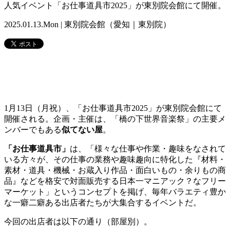
人気イベント「お仕事道具市2025」が東別院会館にて開催。
2025.01.13.Mon | 東別院会館（愛知｜東別院）
1月13日（月祝）、「お仕事
道具
市2025」が東別院会館にて
開催される。企画・主催は、「橋の下世界音楽祭」の主要メ
ンバーでもある
似てない屋
。
「お仕事
道具
市」
は、「様々な仕事や作業・趣味をなされて
いる方々
が、その仕事の業務や趣味趣向に特化した『材料・
素材・
道具
・
機械・お蔵入り作品・面白いもの・余りもの商
品』などを格安で対
面販売する日本一マニアック？なフリー
マーケット」というコンセプトを掲げ、毎年バラエティ豊か
な一癖二癖ある出店者たちが大集合するイベントだ。
今回の出店者は以下の通り（部屋別）。