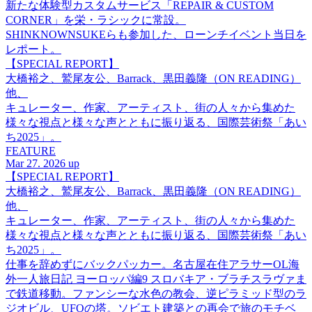
新たな体験型カスタムサービス「REPAIR & CUSTOM
CORNER」を栄・ラシックに常設。
SHINKNOWNSUKEらも参加した、ローンチイベント当日を
レポート。
【SPECIAL REPORT】
大橋裕之、鷲尾友公、Barrack、黒田義隆（ON READING）
他、
キュレーター、作家、アーティスト、街の人々から集めた
様々な視点と様々な声とともに振り返る、国際芸術祭「あい
ち2025」。
FEATURE
Mar 27. 2026 up
【SPECIAL REPORT】
大橋裕之、鷲尾友公、Barrack、黒田義隆（ON READING）
他、
キュレーター、作家、アーティスト、街の人々から集めた
様々な視点と様々な声とともに振り返る、国際芸術祭「あい
ち2025」。
仕事を辞めずにバックパッカー。名古屋在住アラサーOL海
外一人旅日記 ヨーロッパ編9 スロバキア・ブラチスラヴァま
で鉄道移動。ファンシーな水色の教会、逆ピラミッド型のラ
ジオビル、UFOの塔。ソビエト建築との再会で旅のモチベ