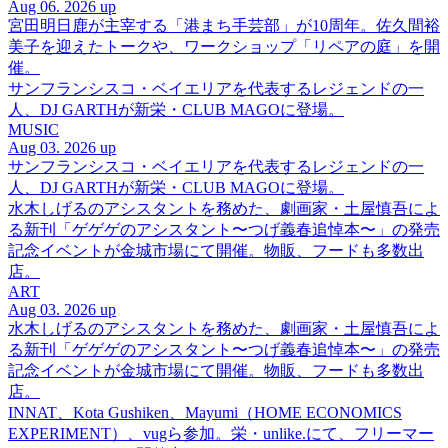
Aug 06. 2026 up
宮田明日鹿が主宰する「港まち手芸部」が10周年。佐久間裕
美子を迎えたトークや、ワークショップ「リペアの庭」を開
催。
サンフランシスコ・ベイエリアを代表するレジェンドの一
人、DJ GARTHが新栄・CLUB MAGOに登場。
MUSIC
Aug 03. 2026 up
サンフランシスコ・ベイエリアを代表するレジェンドの一
人、DJ GARTHが新栄・CLUB MAGOに登場。
水木しげるのアシスタントを務めた、劇画家・土屋慎吾によ
る新刊「ゲゲゲのアシスタント〜つげ義春追悼本〜」の発売
記念イベントが金城市場にて開催。物販、フードも多数出
店。
ART
Aug 03. 2026 up
水木しげるのアシスタントを務めた、劇画家・土屋慎吾によ
る新刊「ゲゲゲのアシスタント〜つげ義春追悼本〜」の発売
記念イベントが金城市場にて開催。物販、フードも多数出
店。
INNAT、Kota Gushiken、Mayumi（HOME ECONOMICS
EXPERIMENT）、vugら参加。栄・unlike.にて、フリーマー