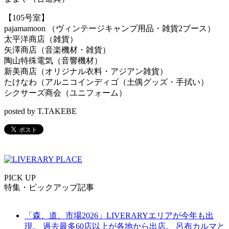
【105号室】
pajamamoon （ヴィンテージキャンプ用品・雑貨2ブース）
太平洋商店（雑貨）
矢澤商店（音楽機材・雑貨）
陶山特殊電気（音響機材）
新美商店（オリジナル衣料・アジアン雑貨）
たけなわ（アルニコインディゴ（土偶グッズ・手拭い）
シクサーズ商会（ユニフォーム）
posted by T.TAKEBE
PICK UP
特集・ピックアップ記事
「森、道、市場2026」LIVERARYエリアが今年も出
現。 過去最多60店以上が各地から出店。 呂布カルマと