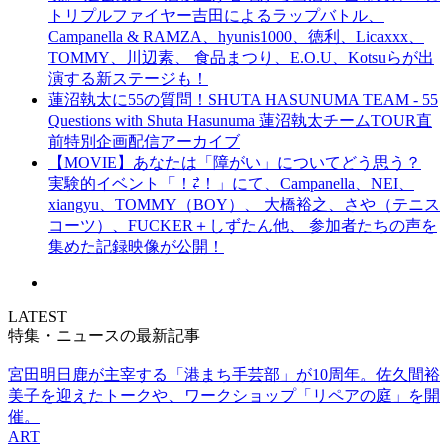
トリプルファイヤー吉田によるラップバトル、
Campanella & RAMZA、hyunis1000、徳利、Licaxxx、
TOMMY、川辺素、 食品まつり、E.O.U、Kotsuらが出
演する新ステージも！
蓮沼執太に55の質問！SHUTA HASUNUMA TEAM - 55
Questions with Shuta Hasunuma 蓮沼執太チームTOUR直
前特別企画配信アーカイブ
【MOVIE】あなたは「障がい」についてどう思う？
実験的イベント「！⇄！」にて、Campanella、NEI、
xiangyu、TOMMY（BOY）、 大橋裕之、さや（テニス
コーツ）、FUCKER＋しずたん他、 参加者たちの声を
集めた記録映像が公開！
LATEST
特集・ニュースの最新記事
宮田明日鹿が主宰する「港まち手芸部」が10周年。佐久間裕
美子を迎えたトークや、ワークショップ「リペアの庭」を開
催。
ART