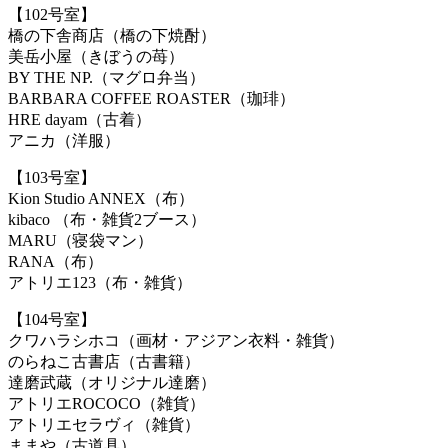
【102号室】
橋の下舎商店（橋の下焼酎）
美岳小屋（きぼうの苺）
BY THE NP.（マグロ弁当）
BARBARA COFFEE ROASTER（珈琲）
HRE dayam（古着）
アニカ（洋服）
【103号室】
Kion Studio ANNEX（布）
kibaco （布・雑貨2ブース）
MARU（寝袋マン）
RANA（布）
アトリエ123（布・雑貨）
【104号室】
クワハラシホコ（画材・アジアン衣料・雑貨）
のらねこ古書店（古書籍）
達磨武蔵（オリジナル達磨）
アトリエROCOCO（雑貨）
アトリエセラヴィ（雑貨）
ままや（古
道具
）