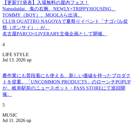
【更新TT発表】入場無料の屋内フェス！
Natsudaidai、鬼の右腕、NEWLY×TRIPPYHOUSING、
TOMMY（BOY）、MOOLAら出演。
CLUB QUATTRO NAGOYAで夏祭りイベント「ナゴパル盆
祭（ボンサイ）」が、
名古屋PARCO×LIVERARY主催企画として開催。
4
LIFE STYLE
Jul 13. 2026 up
農作業にも普段着にも使える、新しい価値を持ったプロダク
トを提案。「UNCOMMON PRODUCTS」のローンチPOPUP
が、岐阜駅前のニュースポット・PASS STOREにて巡回開
催。
5
MUSIC
Jul 11. 2026 up