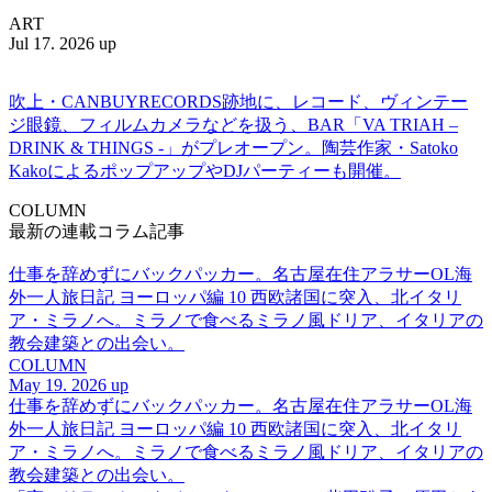
ART
Jul 17. 2026 up
吹上・CANBUYRECORDS跡地に、レコード、ヴィンテー
ジ眼鏡、フィルムカメラなどを扱う、BAR「VA TRIAH –
DRINK & THINGS -」がプレオープン。陶芸作家・Satoko
KakoによるポップアップやDJパーティーも開催。
COLUMN
最新の連載コラム記事
仕事を辞めずにバックパッカー。名古屋在住アラサーOL海
外一人旅日記 ヨーロッパ編 10 西欧諸国に突入、北イタリ
ア・ミラノへ。ミラノで食べるミラノ風ドリア、イタリアの
教会建築との出会い。
COLUMN
May 19. 2026 up
仕事を辞めずにバックパッカー。名古屋在住アラサーOL海
外一人旅日記 ヨーロッパ編 10 西欧諸国に突入、北イタリ
ア・ミラノへ。ミラノで食べるミラノ風ドリア、イタリアの
教会建築との出会い。