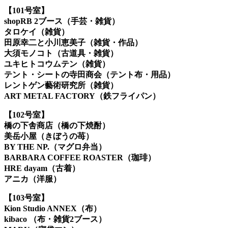
【101号室】
shopRB 2ブース（手芸・雑貨）
タロケイ（雑貨）
田原幸二と小川恵美子（雑貨・作品）
大須モノコト（古
道具
・雑貨）
ユキヒトコウムテン（雑貨）
テント・シートの寺田商会（テント布・用品）
レントゲン藝術研究所（雑貨）
ART METAL FACTORY（鉄フライパン）
【102号室】
橋の下舎商店（橋の下焼酎）
美岳小屋（きぼうの苺）
BY THE NP.（マグロ弁当）
BARBARA COFFEE ROASTER（珈琲）
HRE dayam（古着）
アニカ（洋服）
【103号室】
Kion Studio ANNEX（布）
kibaco （布・雑貨2ブース）