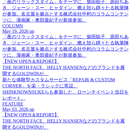
「夜のリラックスタイム」をテーマに、柴田聡子、原田ちあ
き、ジェーン・スー、ヒャダイン、燃え殻ら錚々たる執筆陣
が参加。名古屋を拠点とする株式会社中村のコラムコンテン
ツに、漫画家・奥田亜紀子が新規参加。
COLUMN
May 19. 2026 up
「夜のリラックスタイム」をテーマに、柴田聡子、原田ちあ
き、ジェーン・スー、ヒャダイン、燃え殻ら錚々たる執筆陣
が参加。名古屋を拠点とする株式会社中村のコラムコンテン
ツに、漫画家・奥田亜紀子が新規参加。
【NEW OPEN＆REPORT】
THE NORTH FACE、HELLY HANSENなどのブランドを展
開するGOLDWINが、
新たな体験型カスタムサービス「REPAIR & CUSTOM
CORNER」を栄・ラシックに常設。
SHINKNOWNSUKEらも参加した、ローンチイベント当日を
レポート。
FEATURE
May 03. 2026 up
【NEW OPEN＆REPORT】
THE NORTH FACE、HELLY HANSENなどのブランドを展
開するGOLDWINが、