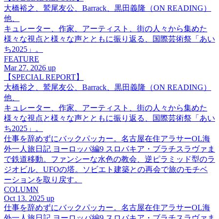
大橋裕之、鷲尾友公、Barrack、黒田義隆（ON READING）
他、
キュレーター、作家、アーティスト、街の人々から集めた
様々な視点と様々な声とともに振り返る、国際芸術祭「あい
ち2025」。
FEATURE
Mar 27. 2026 up
【SPECIAL REPORT】
大橋裕之、鷲尾友公、Barrack、黒田義隆（ON READING）
他、
キュレーター、作家、アーティスト、街の人々から集めた
様々な視点と様々な声とともに振り返る、国際芸術祭「あい
ち2025」。
仕事を辞めずにバックパッカー。名古屋在住アラサーOL海
外一人旅日記 ヨーロッパ編9 スロバキア・ブラチスラヴァま
で鉄道移動。ファンシーな水色の教会、逆ピラミッド型のラ
ジオビル、UFOの塔。ソビエト建築との再会で旅のモチベ
ーションを取り戻す。
COLUMN
Oct 13. 2025 up
仕事を辞めずにバックパッカー。名古屋在住アラサーOL海
外一人旅日記 ヨーロッパ編9 スロバキア・ブラチスラヴァま