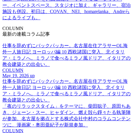
ー、イベントスペース、スタジオに加え、ギャラリー、宿泊
施設も併設。初日は、COVAN、NEI、homarelanka、Andreら
によるライブも。
COLUMN
最新の連載コラム記事
仕事を辞めずにバックパッカー。名古屋在住アラサーOL海
外一人旅日記 ヨーロッパ編 10 西欧諸国に突入、北イタリ
ア・ミラノへ。ミラノで食べるミラノ風ドリア、イタリアの
教会建築との出会い。
COLUMN
May 19. 2026 up
仕事を辞めずにバックパッカー。名古屋在住アラサーOL海
外一人旅日記 ヨーロッパ編 10 西欧諸国に突入、北イタリ
ア・ミラノへ。ミラノで食べるミラノ風ドリア、イタリアの
教会建築との出会い。
「夜のリラックスタイム」をテーマに、柴田聡子、原田ちあ
き、ジェーン・スー、ヒャダイン、燃え殻ら錚々たる執筆陣
が参加。名古屋を拠点とする株式会社中村のコラムコンテン
ツに、漫画家・奥田亜紀子が新規参加。
COLUMN