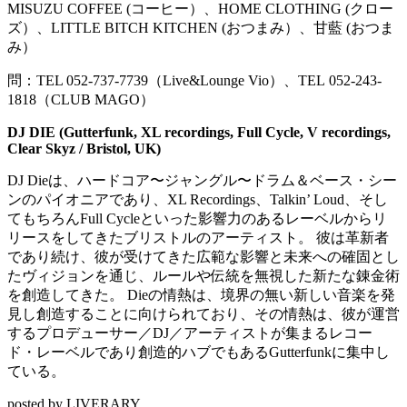
MISUZU COFFEE (コーヒー）、
HOME CLOTHING (クロー
ズ）、LITTLE BITCH KITCHEN (おつまみ）、甘藍 (おつま
み）
問：TEL 052-737-7739（Live&Lounge Vio）、TEL
052-243-
1818（CLUB MAGO）
DJ DIE (Gutterfunk, XL recordings, Full Cycle, V recordings,
Clear Skyz / Bristol, UK)
DJ Dieは、ハードコア〜ジャングル〜ドラム＆ベース・シー
ンのパイオニアであり、XL Recordings、Talkin’ Loud、そし
てもちろんFull Cycleといった影響力のあるレーベルからリ
リースをしてきたブリストルのアーティスト。 彼は革新者
であり続け、彼が受けてきた広範な影響と未来への確固とし
たヴィジョンを通じ、ルールや伝統を無視した新たな錬金術
を創造してきた。 Dieの情熱は、境界の無い新しい音楽を発
見し創造することに向けられており、その情熱は、彼が運営
するプロデューサー／DJ／アーティストが集まるレコー
ド・レーベルであり創造的ハブでもあるGutterfunkに集中し
ている。
posted by LIVERARY