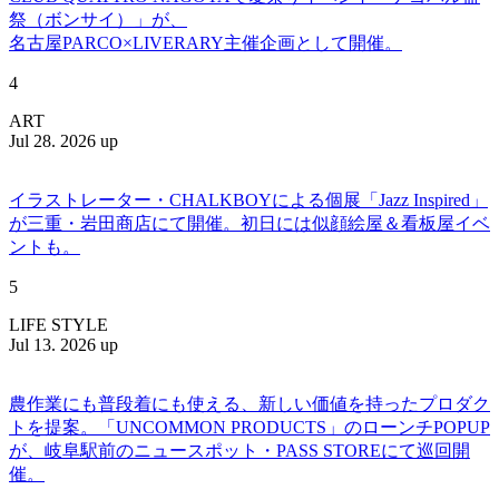
祭（ボンサイ）」が、
名古屋PARCO×LIVERARY主催企画として開催。
4
ART
Jul 28. 2026 up
イラストレーター・CHALKBOYによる個展「Jazz Inspired」
が三重・岩田商店にて開催。初日には似顔絵屋＆看板屋イベ
ントも。
5
LIFE STYLE
Jul 13. 2026 up
農作業にも普段着にも使える、新しい価値を持ったプロダク
トを提案。「UNCOMMON PRODUCTS」のローンチPOPUP
が、岐阜駅前のニュースポット・PASS STOREにて巡回開
催。