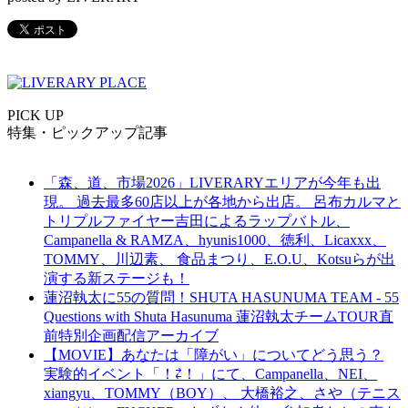
PICK UP
特集・ピックアップ記事
「森、道、市場2026」LIVERARYエリアが今年も出
現。 過去最多60店以上が各地から出店。 呂布カルマと
トリプルファイヤー吉田によるラップバトル、
Campanella & RAMZA、hyunis1000、徳利、Licaxxx、
TOMMY、川辺素、 食品まつり、E.O.U、Kotsuらが出
演する新ステージも！
蓮沼執太に55の質問！SHUTA HASUNUMA TEAM - 55
Questions with Shuta Hasunuma 蓮沼執太チームTOUR直
前特別企画配信アーカイブ
【MOVIE】あなたは「障がい」についてどう思う？
実験的イベント「！⇄！」にて、Campanella、NEI、
xiangyu、TOMMY（BOY）、 大橋裕之、さや（テニス