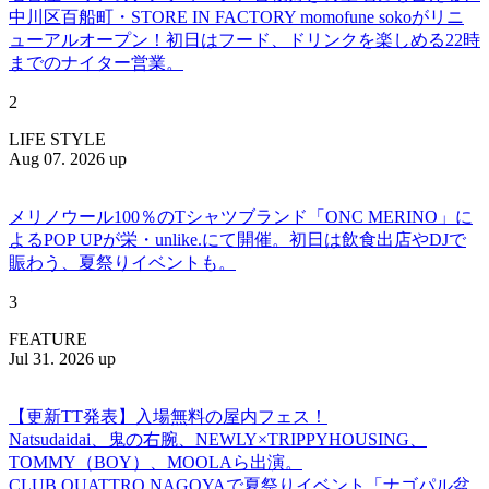
中川区百船町・STORE IN FACTORY momofune sokoがリニ
ューアルオープン！初日はフード、ドリンクを楽しめる22時
までのナイター営業。
2
LIFE STYLE
Aug 07. 2026 up
メリノウール100％のTシャツブランド「ONC MERINO」に
よるPOP UPが栄・unlike.にて開催。初日は飲食出店やDJで
賑わう、夏祭りイベントも。
3
FEATURE
Jul 31. 2026 up
【更新TT発表】入場無料の屋内フェス！
Natsudaidai、鬼の右腕、NEWLY×TRIPPYHOUSING、
TOMMY（BOY）、MOOLAら出演。
CLUB QUATTRO NAGOYAで夏祭りイベント「ナゴパル盆