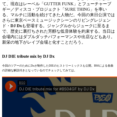
て、現在はレーベル「GUTTER FUNK」とフューチャーブ
ギー／ディスコ・プロジェクト「SURE THING」を率い
る、マルチに活動を続けてきた人物だ。今回の来日公演では
さらに東京ベースミュージックシーンのリビングレジェン
ド・
DJ Dx
も登場する。ジャングルからジュークに至るま
で、歴史に裏打ちされた芳醇な低音体験を約束する。
当日は
会場内にはダブルダッチパフォーマンスや出店などもあり。
新栄の地下がレイブ会場と化すことだろう。
DJ DIE tribute mix by DJ Dx
今回のツアーのために
Dx
が制作した
DIE
のヒストリーミックスも公開。
BS0
による各曲
の詳細な解説付きとなっているのでチェックしてみては。