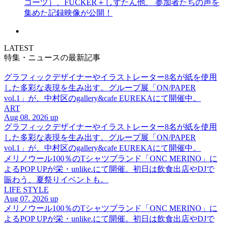
コーツ）、FUCKER＋しずたん他、 参加者たちの声を
集めた記録映像が公開！
LATEST
特集・ニュースの最新記事
グラフィックデザイナーやイラストレーター8名が紙を使用
した多彩な表現を生み出す。グループ展「ON/PAPER
vol.1」が、中村区のgallery&cafe EUREKAにて開催中。
ART
Aug 08. 2026 up
グラフィックデザイナーやイラストレーター8名が紙を使用
した多彩な表現を生み出す。グループ展「ON/PAPER
vol.1」が、中村区のgallery&cafe EUREKAにて開催中。
メリノウール100％のTシャツブランド「ONC MERINO」に
よるPOP UPが栄・unlike.にて開催。初日は飲食出店やDJで
賑わう、夏祭りイベントも。
LIFE STYLE
Aug 07. 2026 up
メリノウール100％のTシャツブランド「ONC MERINO」に
よるPOP UPが栄・unlike.にて開催。初日は飲食出店やDJで