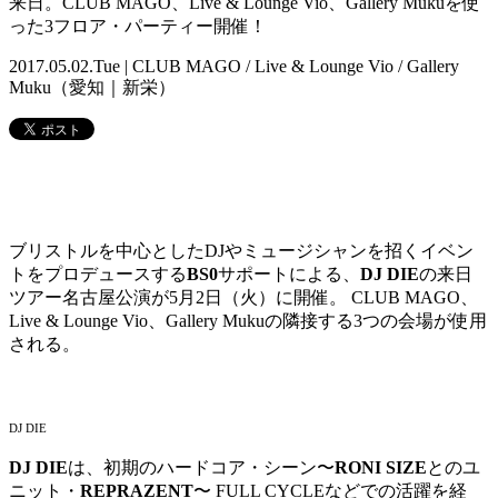
来日。CLUB MAGO、Live & Lounge Vio、Gallery Mukuを使
った3フロア・パーティー開催！
2017.05.02.Tue | CLUB MAGO / Live & Lounge Vio / Gallery
Muku（愛知｜新栄）
ブリストルを中心としたDJやミュージシャンを招くイベン
トをプロデュースする
BS0
サポートによる、
DJ DIE
の来日
ツアー名古屋公演が5月2日（火）に開催。 CLUB MAGO、
Live & Lounge Vio、Gallery Mukuの隣接する3つの会場が使用
される。
DJ DIE
DJ DIE
は、初期のハードコア・シーン〜
RONI SIZE
とのユ
ニット・
REPRAZENT
〜 FULL CYCLEなどでの活躍を経