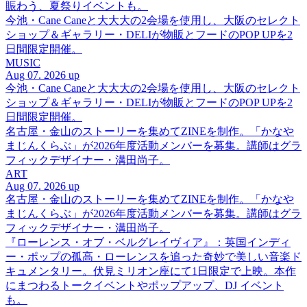
賑わう、夏祭りイベントも。
今池・Cane Caneと大大大の2会場を使用し、大阪のセレクト
ショップ＆ギャラリー・DELIが物販とフードのPOP UPを2
日間限定開催。
MUSIC
Aug 07. 2026 up
今池・Cane Caneと大大大の2会場を使用し、大阪のセレクト
ショップ＆ギャラリー・DELIが物販とフードのPOP UPを2
日間限定開催。
名古屋・金山のストーリーを集めてZINEを制作。「かなや
まじんくらぶ」が2026年度活動メンバーを募集。講師はグラ
フィックデザイナー・溝田尚子。
ART
Aug 07. 2026 up
名古屋・金山のストーリーを集めてZINEを制作。「かなや
まじんくらぶ」が2026年度活動メンバーを募集。講師はグラ
フィックデザイナー・溝田尚子。
『ローレンス・オブ・ベルグレイヴィア』：英国インディ
ー・ポップの孤高・ローレンスを追った奇妙で美しい音楽ド
キュメンタリー。伏見ミリオン座にて1日限定で上映。本作
にまつわるトークイベントやポップアップ、DJ イベント
も。