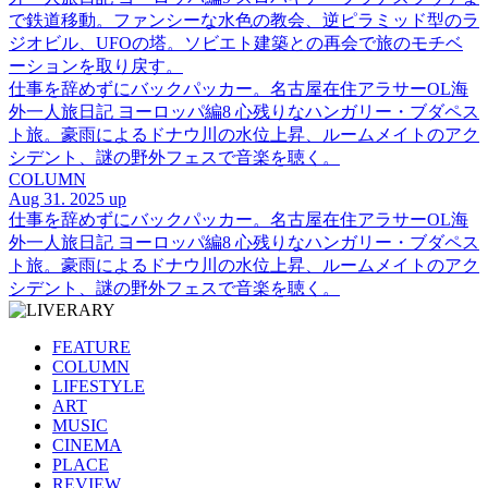
で鉄道移動。ファンシーな水色の教会、逆ピラミッド型のラ
ジオビル、UFOの塔。ソビエト建築との再会で旅のモチベ
ーションを取り戻す。
仕事を辞めずにバックパッカー。名古屋在住アラサーOL海
外一人旅日記 ヨーロッパ編8 心残りなハンガリー・ブダペス
ト旅。豪雨によるドナウ川の水位上昇、ルームメイトのアク
シデント、謎の野外フェスで音楽を聴く。
COLUMN
Aug 31. 2025 up
仕事を辞めずにバックパッカー。名古屋在住アラサーOL海
外一人旅日記 ヨーロッパ編8 心残りなハンガリー・ブダペス
ト旅。豪雨によるドナウ川の水位上昇、ルームメイトのアク
シデント、謎の野外フェスで音楽を聴く。
FEATURE
COLUMN
LIFESTYLE
ART
MUSIC
CINEMA
PLACE
REVIEW