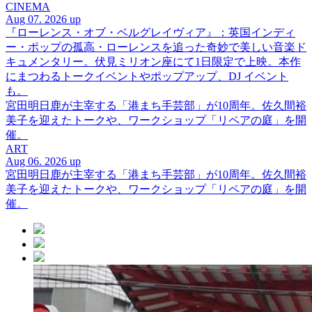
CINEMA
Aug 07. 2026 up
『ローレンス・オブ・ベルグレイヴィア』：英国インディ
ー・ポップの孤高・ローレンスを追った奇妙で美しい音楽ド
キュメンタリー。伏見ミリオン座にて1日限定で上映。本作
にまつわるトークイベントやポップアップ、DJ イベント
も。
宮田明日鹿が主宰する「港まち手芸部」が10周年。佐久間裕
美子を迎えたトークや、ワークショップ「リペアの庭」を開
催。
ART
Aug 06. 2026 up
宮田明日鹿が主宰する「港まち手芸部」が10周年。佐久間裕
美子を迎えたトークや、ワークショップ「リペアの庭」を開
催。