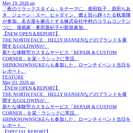
May 19. 2026 up
「夜のリラックスタイム」をテーマに、柴田聡子、原田ちあ
き、ジェーン・スー、ヒャダイン、燃え殻ら錚々たる執筆陣
が参加。名古屋を拠点とする株式会社中村のコラムコンテン
ツに、漫画家・奥田亜紀子が新規参加。
【NEW OPEN＆REPORT】
THE NORTH FACE、HELLY HANSENなどのブランドを展
開するGOLDWINが、
新たな体験型カスタムサービス「REPAIR & CUSTOM
CORNER」を栄・ラシックに常設。
SHINKNOWNSUKEらも参加した、ローンチイベント当日を
レポート。
FEATURE
May 03. 2026 up
【NEW OPEN＆REPORT】
THE NORTH FACE、HELLY HANSENなどのブランドを展
開するGOLDWINが、
新たな体験型カスタムサービス「REPAIR & CUSTOM
CORNER」を栄・ラシックに常設。
SHINKNOWNSUKEらも参加した、ローンチイベント当日を
レポート。
【SPECIAL REPORT】