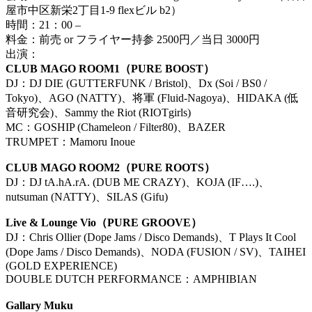
屋市中区新栄2丁目1-9 flexビル b2）
時間：21：00 –
料金：前売 or フライヤー持参 2500円／当日 3000円
出演：
CLUB MAGO ROOM1（PURE BOOST）
DJ：DJ DIE (GUTTERFUNK / Bristol)、Dx (Soi / BS0 /
Tokyo)、AGO (NATTY)、将軍 (Fluid-Nagoya)、HIDAKA (低
音研究会)、Sammy the Riot (RIOTgirls)
MC：
GOSHIP (Chameleon / Filter80)、BAZER
TRUMPET：Mamoru Inoue
CLUB MAGO ROOM2（PURE ROOTS）
DJ：
DJ tA.hA.rA. (DUB ME CRAZY)、KOJA (IF….)、
nutsuman (NATTY)、SILAS (Gifu)
Live & Lounge Vio（PURE GROOVE）
DJ：
Chris Ollier (Dope Jams / Disco Demands)、T Plays It Cool
(Dope Jams / Disco Demands)、NODA (FUSION / SV)、TAIHEI
(GOLD EXPERIENCE)
DOUBLE DUTCH PERFORMANCE：AMPHIBIAN
Gallary Muku