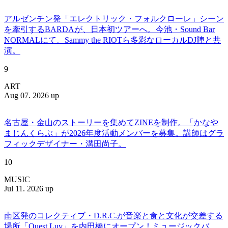
アルゼンチン発「エレクトリック・フォルクローレ」シーン
を牽引するBARDAが、日本初ツアーへ。今池・Sound Bar
NORMALにて、Sammy the RIOTら多彩なローカルDJ陣と共
演。
9
ART
Aug 07. 2026 up
名古屋・金山のストーリーを集めてZINEを制作。「かなや
まじんくらぶ」が2026年度活動メンバーを募集。講師はグラ
フィックデザイナー・溝田尚子。
10
MUSIC
Jul 11. 2026 up
南区発のコレクティブ・D.R.C.が⾳楽と⾷と⽂化が交差する
場所「Quest Luv」を内田橋にオープン！ミュージックバ