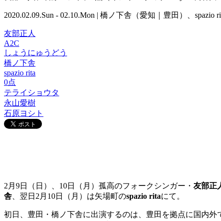
2020.02.09.Sun - 02.10.Mon | 橋ノ下舎（愛知｜豊田）、spaz
友部正人
A2C
しょうにゅうどう
橋ノ下舎
spazio rita
0点
テライショウタ
永山愛樹
石原ヨシト
2月9日（日）、10日（月）孤高のフォークシンガー・
友部正
舎
、翌日2月10日（月）は矢場町の
spazio rita
にて。
初日、豊田・橋ノ下舎に出演するのは、豊田を拠点に国内外