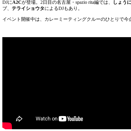
DJに
A2C
が登場。2日目の名古屋・spazio rita編では、
しょう
ブ、
テライショウタ
によるDJもあり。
イベント開催中は、カレーミーティングクルーのひとりで今