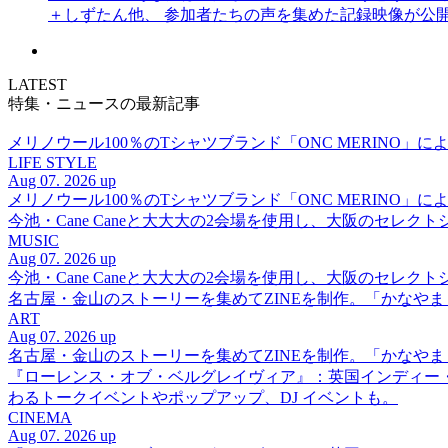
＋しずたん他、 参加者たちの声を集めた記録映像が公
LATEST
特集・ニュースの最新記事
メリノウール100％のTシャツブランド「ONC MERINO」によ
LIFE STYLE
Aug 07. 2026 up
メリノウール100％のTシャツブランド「ONC MERINO」によ
今池・Cane Caneと大大大の2会場を使用し、大阪のセレクト
MUSIC
Aug 07. 2026 up
今池・Cane Caneと大大大の2会場を使用し、大阪のセレクト
名古屋・金山のストーリーを集めてZINEを制作。「かなや
ART
Aug 07. 2026 up
名古屋・金山のストーリーを集めてZINEを制作。「かなや
『ローレンス・オブ・ベルグレイヴィア』：英国インディー
わるトークイベントやポップアップ、DJ イベントも。
CINEMA
Aug 07. 2026 up