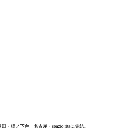
橋ノ下舎、名古屋・spazio ritaに集結。