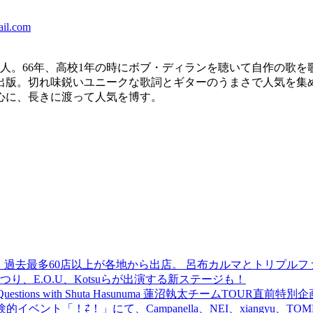
il.com
／詩人。66年、高校1年の時にボブ・ディランを聴いて自作の歌
出版。切れ味鋭いユニークな歌詞とギターのうまさで人気を集
心に、長きに渡って人気を博す。
 過去最多60店以上が各地から出店。 呂布カルマとトリプルファイヤー
食品まつり、E.O.U、Kotsuらが出演する新ステージも！
uestions with Shuta Hasunuma 蓮沼執太チームTOUR直
ベント「！⇄！」にて、Campanella、NEI、xiangyu、