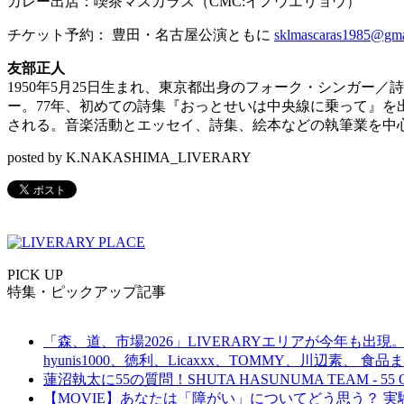
カレー出店：喫茶マスカラス（CMC:イノウエリョウ）
チケット予約：
豊田・名古屋公演ともに
sklmascaras1985@gma
友部正人
1950年5月25日生まれ、東京都出身のフォーク・シンガー
ー。77年、初めての詩集『おっとせいは中央線に乗って』を
される。音楽活動とエッセイ、詩集、絵本などの執筆業を中
posted by K.NAKASHIMA_LIVERARY
PICK UP
特集・ピックアップ記事
「森、道、市場2026」LIVERARYエリアが今年も出現。
hyunis1000、徳利、Licaxxx、TOMMY、川辺素、 
蓮沼執太に55の質問！SHUTA HASUNUMA TEAM - 55 Q
【MOVIE】あなたは「障がい」についてどう思う？ 実験的イ