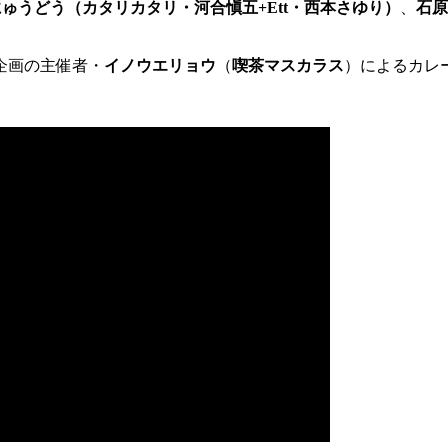
にゅうどう（カタリカタリ・
河合愼五+Ett・西本さゆり）
、
石原
企画の主催者・
イノウエリョウ
（
喫茶マスカラス
）によるカレ