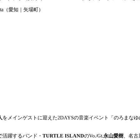
io rita（愛知｜矢場町）
人
をメインゲストに迎えた2DAYSの音楽イベント「のろまな
で活躍するバンド・
TURTLE ISLAND
のVo./Gt.
永山愛樹
、名古