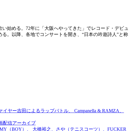
を歌い始める。72年に「大阪へやってきた」でレコード・デビュ
める。以降、各地でコンサートを開き、“日本の吟遊詩人”と称
吉田によるラップバトル、 Campanella & RAMZA、
前特別企画配信アーカイブ
TOMMY（BOY）、 大橋裕之、さや（テニスコーツ）、FUCKER