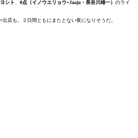
ヨシト
、
0点（イノウエリョウ+Jaaja・長谷川雄一）
のライ
ー出店も。２日間ともにまたとない夜になりそうだ。