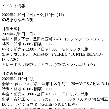
イベント情報
2020年2月9日（日）〜2月10日（月）
のろまなゆめの夜
【豊田編】
2020年2月9日（日）
会場：橋ノ下舎（豊田市西町２-８ コンテンツニシマチ2F）
時間：開場 17:00 / 開演 18:00
料金：前売￥3,500 / 当日￥4,000 ※ドリンク代別
出演：友部正人、永山愛樹 （ALKDO / TURTLE ISLAND）
DJ：A2C
カレー出店：喫茶マスカラス（CMC:イノウエリョウ）
【名古屋編】
2020年2月10日（月）
会場：spazio rita （名古屋市中区栄5丁目26ー39 GS栄ビル B-1
時間：開場 18:00 / 開演 19:00
料金：前売￥3,800 / 当日￥4,500 ※ドリンク代別
出演：友部正人、しょうにゅうどう（カタリカタリ:河合愼五+Et
DJ：テライショウタ（Gofish / NICE VIEW）