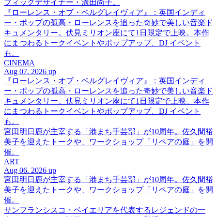
フィックデザイナー・溝田尚子。
『ローレンス・オブ・ベルグレイヴィア』：英国インディ
ー・ポップの孤高・ローレンスを追った奇妙で美しい音楽ド
キュメンタリー。伏見ミリオン座にて1日限定で上映。本作
にまつわるトークイベントやポップアップ、DJ イベント
も。
CINEMA
Aug 07. 2026 up
『ローレンス・オブ・ベルグレイヴィア』：英国インディ
ー・ポップの孤高・ローレンスを追った奇妙で美しい音楽ド
キュメンタリー。伏見ミリオン座にて1日限定で上映。本作
にまつわるトークイベントやポップアップ、DJ イベント
も。
宮田明日鹿が主宰する「港まち手芸部」が10周年。佐久間裕
美子を迎えたトークや、ワークショップ「リペアの庭」を開
催。
ART
Aug 06. 2026 up
宮田明日鹿が主宰する「港まち手芸部」が10周年。佐久間裕
美子を迎えたトークや、ワークショップ「リペアの庭」を開
催。
サンフランシスコ・ベイエリアを代表するレジェンドの一