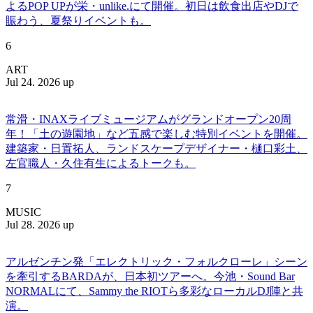
よるPOP UPが栄・unlike.にて開催。初日は飲食出店やDJで
賑わう、夏祭りイベントも。
6
ART
Jul 24. 2026 up
常滑・INAXライブミュージアムがグランドオープン20周
年！「土の遊園地」など五感で楽しむ特別イベントを開催。
建築家・日置拓人、ランドスケープデザイナー・樋口彩土、
左官職人・久住有生によるトークも。
7
MUSIC
Jul 28. 2026 up
アルゼンチン発「エレクトリック・フォルクローレ」シーン
を牽引するBARDAが、日本初ツアーへ。今池・Sound Bar
NORMALにて、Sammy the RIOTら多彩なローカルDJ陣と共
演。