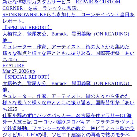
新たな体験型カスタムサービス「REPAIR & CUSTOM
CORNER」を栄・ラシックに常設。
SHINKNOWNSUKEらも参加した、ローンチイベント当日を
レポート。
【SPECIAL REPORT】
大橋裕之、鷲尾友公、Barrack、黒田義隆（ON READING）
他、
キュレーター、作家、アーティスト、街の人々から集めた
様々な視点と様々な声とともに振り返る、国際芸術祭「あい
ち2025」。
FEATURE
Mar 27. 2026 up
【SPECIAL REPORT】
大橋裕之、鷲尾友公、Barrack、黒田義隆（ON READING）
他、
キュレーター、作家、アーティスト、街の人々から集めた
様々な視点と様々な声とともに振り返る、国際芸術祭「あい
ち2025」。
仕事を辞めずにバックパッカー。名古屋在住アラサーOL海
外一人旅日記 ヨーロッパ編9 スロバキア・ブラチスラヴァま
で鉄道移動。ファンシーな水色の教会、逆ピラミッド型のラ
ジオビル、UFOの塔。ソビエト建築との再会で旅のモチベ