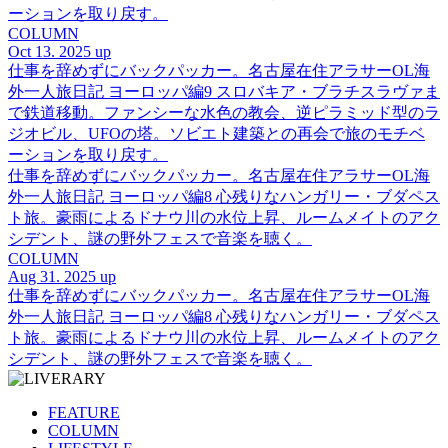
ーションを取り戻す。
COLUMN
Oct 13. 2025 up
仕事を辞めずにバックパッカー。名古屋在住アラサーOL海
外一人旅日記 ヨーロッパ編9 スロバキア・ブラチスラヴァま
で鉄道移動。ファンシーな水色の教会、逆ピラミッド型のラ
ジオビル、UFOの塔。ソビエト建築との再会で旅のモチベ
ーションを取り戻す。
仕事を辞めずにバックパッカー。名古屋在住アラサーOL海
外一人旅日記 ヨーロッパ編8 心残りなハンガリー・ブダペス
ト旅。豪雨によるドナウ川の水位上昇、ルームメイトのアク
シデント、謎の野外フェスで音楽を聴く。
COLUMN
Aug 31. 2025 up
仕事を辞めずにバックパッカー。名古屋在住アラサーOL海
外一人旅日記 ヨーロッパ編8 心残りなハンガリー・ブダペス
ト旅。豪雨によるドナウ川の水位上昇、ルームメイトのアク
シデント、謎の野外フェスで音楽を聴く。
FEATURE
COLUMN