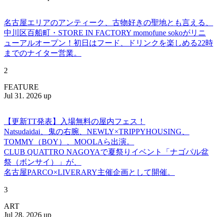
名古屋エリアのアンティーク、古物好きの聖地とも言える、
中川区百船町・STORE IN FACTORY momofune sokoがリニ
ューアルオープン！初日はフード、ドリンクを楽しめる22時
までのナイター営業。
2
FEATURE
Jul 31. 2026 up
【更新TT発表】入場無料の屋内フェス！
Natsudaidai、鬼の右腕、NEWLY×TRIPPYHOUSING、
TOMMY（BOY）、MOOLAら出演。
CLUB QUATTRO NAGOYAで夏祭りイベント「ナゴパル盆
祭（ボンサイ）」が、
名古屋PARCO×LIVERARY主催企画として開催。
3
ART
Jul 28. 2026 up