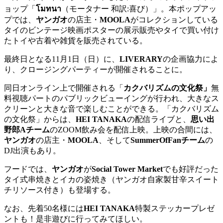
ョップ「
โมทนา
（モータナー 和訳:喜び）」。本ポップアッ
プでは、
ヤンガオ
の店主・
MOOLA
がコレクションしている
タイのビンテージ映画ポスターの展示販売やタイで買い付け
たトイや古着や雑貨を販売されている。
最終日となる11月1日（日）に、
LIVERARY
の企画協力によ
り、クロージングパーティーが開催されることに。
同日オンライン上で開催される「
カクバリズムの文化祭」
無
料視聴パートのパブリックビューイングが行われ、大きなス
クリーンと大きな音で楽しむことができる。「カクバリズム
の文化祭」からは、
HEI TANAKA
の配信ライブと、
思い出
野郎Aチーム
のZOOM飲み会を配信上映。上映の合間には、
ヤンガオ
の店主・
MOOLA
、そして
SummerOfFanチーム
の
DJ出演もあり。
フードでは、
ヤンガオ
が
Social Tower Market
でも好評だった
タイ式串焼きとイカの姿焼き（ヤンガオ自家製甘辛スイート
チリソース付き）も登場する。
なお、先着
50
名様には
HEI TANAKA
特製ステッカープレゼ
ントも！是非遊びに行ってみてほしい。