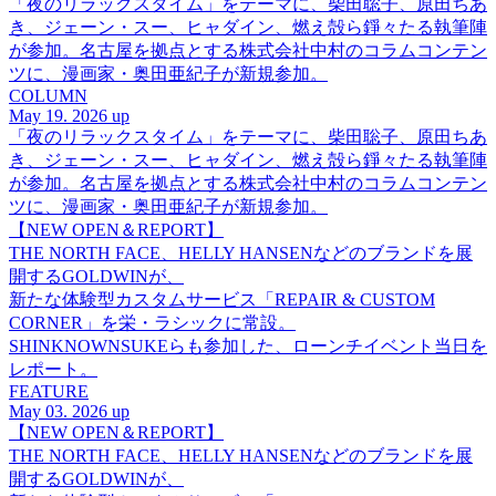
「夜のリラックスタイム」をテーマに、柴田聡子、原田ちあ
き、ジェーン・スー、ヒャダイン、燃え殻ら錚々たる執筆陣
が参加。名古屋を拠点とする株式会社中村のコラムコンテン
ツに、漫画家・奥田亜紀子が新規参加。
COLUMN
May 19. 2026 up
「夜のリラックスタイム」をテーマに、柴田聡子、原田ちあ
き、ジェーン・スー、ヒャダイン、燃え殻ら錚々たる執筆陣
が参加。名古屋を拠点とする株式会社中村のコラムコンテン
ツに、漫画家・奥田亜紀子が新規参加。
【NEW OPEN＆REPORT】
THE NORTH FACE、HELLY HANSENなどのブランドを展
開するGOLDWINが、
新たな体験型カスタムサービス「REPAIR & CUSTOM
CORNER」を栄・ラシックに常設。
SHINKNOWNSUKEらも参加した、ローンチイベント当日を
レポート。
FEATURE
May 03. 2026 up
【NEW OPEN＆REPORT】
THE NORTH FACE、HELLY HANSENなどのブランドを展
開するGOLDWINが、