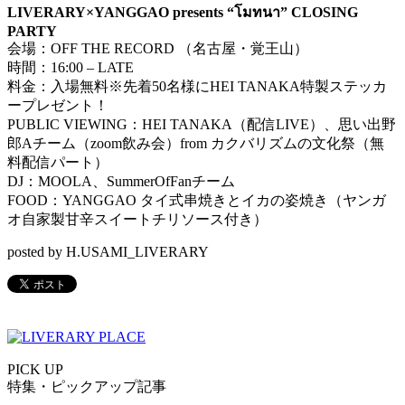
LIVERARY×YANGGAO presents “
โมทนา
” CLOSING
PARTY
会場：
OFF THE RECORD
（名古屋・覚王山）
時間：
16:00 – LATE
料金：入場無料※先着
50
名様に
HEI TANAKA
特製ステッカ
ープレゼント！
PUBLIC VIEWING
：
HEI TANAKA（
配信
LIVE）
、思い出野
郎
A
チーム（
zoom
飲み会）
from
カクバリズムの文化祭（
無
料配信パート）
DJ
：
MOOLA
、
SummerOfFan
チーム
FOOD
：
YANGGAO
タイ式串焼きとイカの姿焼き（
ヤンガ
オ自家製甘辛スイートチリソース付き）
posted by H.USAMI_LIVERARY
PICK UP
特集・ピックアップ記事