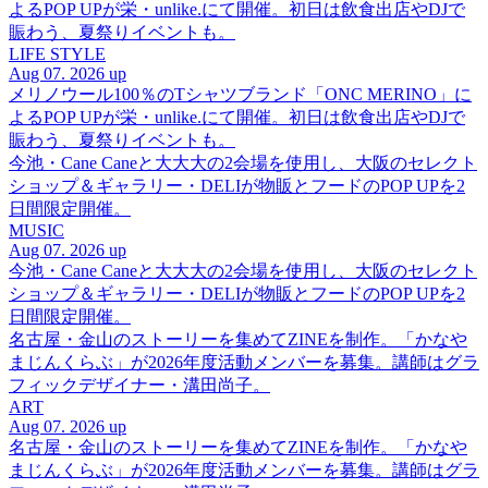
よるPOP UPが栄・unlike.にて開催。初日は飲食出店やDJで
賑わう、夏祭りイベントも。
LIFE STYLE
Aug 07. 2026 up
メリノウール100％のTシャツブランド「ONC MERINO」に
よるPOP UPが栄・unlike.にて開催。初日は飲食出店やDJで
賑わう、夏祭りイベントも。
今池・Cane Caneと大大大の2会場を使用し、大阪のセレクト
ショップ＆ギャラリー・DELIが物販とフードのPOP UPを2
日間限定開催。
MUSIC
Aug 07. 2026 up
今池・Cane Caneと大大大の2会場を使用し、大阪のセレクト
ショップ＆ギャラリー・DELIが物販とフードのPOP UPを2
日間限定開催。
名古屋・金山のストーリーを集めてZINEを制作。「かなや
まじんくらぶ」が2026年度活動メンバーを募集。講師はグラ
フィックデザイナー・溝田尚子。
ART
Aug 07. 2026 up
名古屋・金山のストーリーを集めてZINEを制作。「かなや
まじんくらぶ」が2026年度活動メンバーを募集。講師はグラ