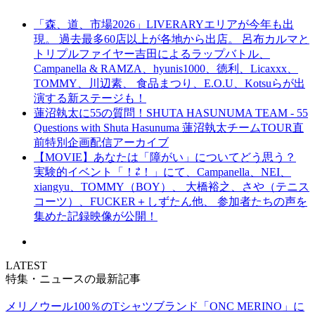
「森、道、市場2026」LIVERARYエリアが今年も出
現。 過去最多60店以上が各地から出店。 呂布カルマと
トリプルファイヤー吉田によるラップバトル、
Campanella & RAMZA、hyunis1000、徳利、Licaxxx、
TOMMY、川辺素、 食品まつり、E.O.U、Kotsuらが出
演する新ステージも！
蓮沼執太に55の質問！SHUTA HASUNUMA TEAM - 55
Questions with Shuta Hasunuma 蓮沼執太チームTOUR直
前特別企画配信アーカイブ
【MOVIE】あなたは「障がい」についてどう思う？
実験的イベント「！⇄！」にて、Campanella、NEI、
xiangyu、TOMMY（BOY）、 大橋裕之、さや（テニス
コーツ）、FUCKER＋しずたん他、 参加者たちの声を
集めた記録映像が公開！
LATEST
特集・ニュースの最新記事
メリノウール100％のTシャツブランド「ONC MERINO」に