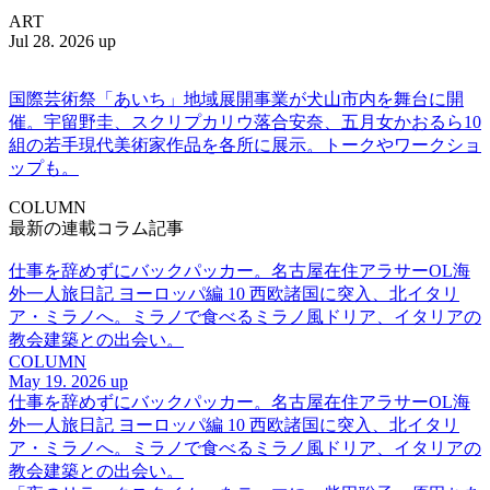
ART
Jul 28. 2026 up
国際芸術祭「あいち」地域展開事業が犬山市内を舞台に開
催。宇留野圭、スクリプカリウ落合安奈、五月女かおるら10
組の若手現代美術家作品を各所に展示。トークやワークショ
ップも。
COLUMN
最新の連載コラム記事
仕事を辞めずにバックパッカー。名古屋在住アラサーOL海
外一人旅日記 ヨーロッパ編 10 西欧諸国に突入、北イタリ
ア・ミラノへ。ミラノで食べるミラノ風ドリア、イタリアの
教会建築との出会い。
COLUMN
May 19. 2026 up
仕事を辞めずにバックパッカー。名古屋在住アラサーOL海
外一人旅日記 ヨーロッパ編 10 西欧諸国に突入、北イタリ
ア・ミラノへ。ミラノで食べるミラノ風ドリア、イタリアの
教会建築との出会い。