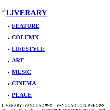
FEATURE
COLUMN
LIFESTYLE
ART
MUSIC
CINEMA
PLACE
LIVERARY×YANGGAO主催、YANGGAO POPUP SHOPク