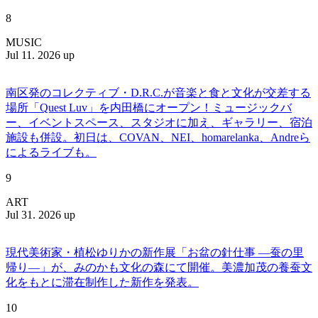
8
MUSIC
Jul 11. 2026 up
南区発のコレクティブ・D.R.C.が⾳楽と⾷と⽂化が交差する
場所「Quest Luv」を内田橋にオープン！ミュージックバ
ー、イベントスペース、スタジオに加え、ギャラリー、宿泊
施設も併設。初日は、COVAN、NEI、homarelanka、Andreら
によるライブも。
9
ART
Jul 31. 2026 up
現代美術家・植松ゆりかの新作展「お盆の針仕事 ―蚕の里
帰り―」が、みのかも文化の森にて開催。美濃加茂の養蚕文
化をもとに滞在制作した新作を発表。
10