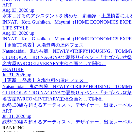
ART
Aug 03. 2026 up
水木しげるのアシスタントを務めた、劇画家・土屋慎吾によ
INNAT、Kota Gushiken、Mayumi（HOME ECONOM
LIFE STYLE
Aug 03. 2026 up
INNAT、Kota Gushiken、Mayumi（HOME ECONOM
【更新TT発表】入場無料の屋内フェス！
Natsudaidai、鬼の右腕、NEWLY×TRIPPYHOUSING、T
CLUB QUATTRO NAGOYAで夏祭りイベント「ナゴパル
名古屋PARCO×LIVERARY主催企画として開催。
FEATURE
Jul 31. 2026 up
【更新TT発表】入場無料の屋内フェス！
Natsudaidai、鬼の右腕、NEWLY×TRIPPYHOUSING、T
CLUB QUATTRO NAGOYAで夏祭りイベント「ナゴパル
名古屋PARCO×LIVERARY主催企画として開催。
総勢130組を超えるアーティスト、デザイナー、出版レーベル
ART
Jul 31. 2026 up
総勢130組を超えるアーティスト、デザイナー、出版レーベル
RANKING