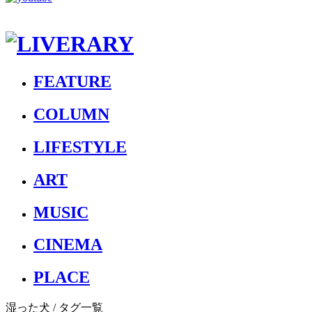
FEATURE
COLUMN
LIFESTYLE
ART
MUSIC
CINEMA
PLACE
湿った犬
/ タグ一覧