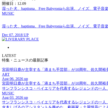
開催日：12.09
湿った犬、baptisma、Free Babyroniaら出演。ノイズ、電
MUSIC
湿った犬、baptisma、Free Babyroniaら出演。ノイズ、電
Dec 07. 2018 UP
LATEST
特集・ニュースの最新記事
宮田明日鹿が主宰する「港まち手芸部」が10周年。佐久間
ART
Aug 06. 2026 up
宮田明日鹿が主宰する「港まち手芸部」が10周年。佐久間
サンフランシスコ・ベイエリアを代表するレジェンドの一人、DJ 
MUSIC
Aug 03. 2026 up
サンフランシスコ・ベイエリアを代表するレジェンドの一人、DJ 
水木しげるのアシスタントを務めた、劇画家・土屋慎吾によ