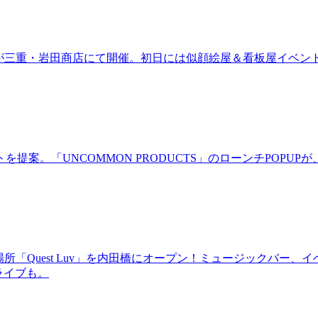
ired」が三重・岩田商店にて開催。初日には似顔絵屋＆看板屋イベン
。「UNCOMMON PRODUCTS」のローンチPOPUPが、
場所「Quest Luv」を内田橋にオープン！ミュージックバ
るライブも。