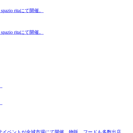
zio ritaにて開催。
zio ritaにて開催。
。
。
念イベントが金城市場にて開催。物販、フードも多数出店。