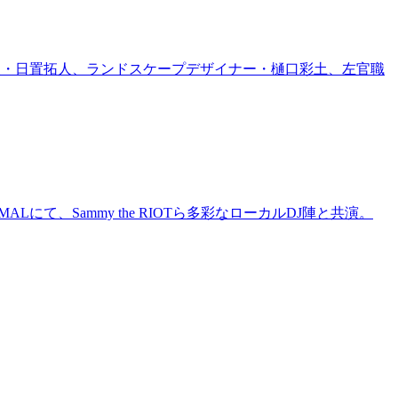
家・日置拓人、ランドスケープデザイナー・樋口彩土、左官職
にて、Sammy the RIOTら多彩なローカルDJ陣と共演。