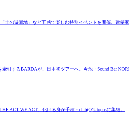
年！「土の遊園地」など五感で楽しむ特別イベントを開催。建築
BARDAが、日本初ツアーへ。今池・Sound Bar NORMAL
n、THE ACT WE ACT、化ける身が千種・club(O)Utoposに集結。