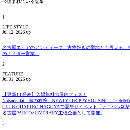
今読まれている記事
1
LIFE STYLE
Jul 12. 2026 up
名古屋エリアのアンティーク、古物好きの聖地とも言える、中川区百船
のナイター営業。
2
FEATURE
Jul 31. 2026 up
【更新TT発表】入場無料の屋内フェス！
Natsudaidai、鬼の右腕、NEWLY×TRIPPYHOUSING、T
CLUB QUATTRO NAGOYAで夏祭りイベント「ナゴパル
名古屋PARCO×LIVERARY主催企画として開催。
3