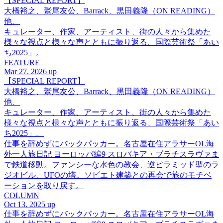
【SPECIAL REPORT】
大橋裕之、鷲尾友公、Barrack、黒田義隆（ON READING）
他、
キュレーター、作家、アーティスト、街の人々から集めた
様々な視点と様々な声とともに振り返る、国際芸術祭「あい
ち2025」。
FEATURE
Mar 27. 2026 up
【SPECIAL REPORT】
大橋裕之、鷲尾友公、Barrack、黒田義隆（ON READING）
他、
キュレーター、作家、アーティスト、街の人々から集めた
様々な視点と様々な声とともに振り返る、国際芸術祭「あい
ち2025」。
仕事を辞めずにバックパッカー。名古屋在住アラサーOL海
外一人旅日記 ヨーロッパ編9 スロバキア・ブラチスラヴァま
で鉄道移動。ファンシーな水色の教会、逆ピラミッド型のラ
ジオビル、UFOの塔。ソビエト建築との再会で旅のモチベ
ーションを取り戻す。
COLUMN
Oct 13. 2025 up
仕事を辞めずにバックパッカー。名古屋在住アラサーOL海