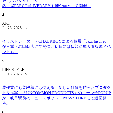
祭（ボンサイ）」が、
名古屋PARCO×LIVERARY主催企画として開催。
4
ART
Jul 28. 2026 up
イラストレーター・CHALKBOYによる個展「Jazz Inspired」
が三重・岩田商店にて開催。初日には似顔絵屋＆看板屋イベ
ントも。
5
LIFE STYLE
Jul 13. 2026 up
農作業にも普段着にも使える、新しい価値を持ったプロダク
トを提案。「UNCOMMON PRODUCTS」のローンチPOPUP
が、岐阜駅前のニュースポット・PASS STOREにて巡回開
催。
6