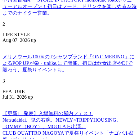
ューアルオープン！初日はフード、ドリンクを楽しめる22時
までのナイター営業。
2
LIFE STYLE
Aug 07. 2026 up
メリノウール100％のTシャツブランド「ONC MERINO」に
よるPOP UPが栄・unlike.にて開催。初日は飲食出店やDJで
賑わう、夏祭りイベントも。
3
FEATURE
Jul 31. 2026 up
【更新TT発表】入場無料の屋内フェス！
Natsudaidai、鬼の右腕、NEWLY×TRIPPYHOUSING、
TOMMY（BOY）、MOOLAら出演。
CLUB QUATTRO NAGOYAで夏祭りイベント「ナゴパル盆