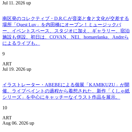
Jul 11. 2026 up
南区発のコレクティブ・D.R.C.が⾳楽と⾷と⽂化が交差する
場所「Quest Luv」を内田橋にオープン！ミュージックバ
ー、イベントスペース、スタジオに加え、ギャラリー、宿泊
施設も併設。初日は、COVAN、NEI、homarelanka、Andreら
によるライブも。
9
ART
Jul 19. 2026 up
イラストレーター・ABEBEによる個展「KAMIKUZU」が開
催。ライブペイントの過程から着想された、新作「くしゃ紙
シリーズ」を中心にキャッチーなイラスト作品を展示。
10
ART
Aug 06. 2026 up