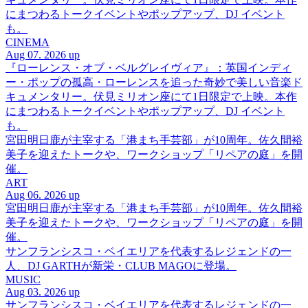
にまつわるトークイベントやポップアップ、DJ イベント
も。
CINEMA
Aug 07. 2026 up
『ローレンス・オブ・ベルグレイヴィア』：英国インディ
ー・ポップの孤高・ローレンスを追った奇妙で美しい音楽ド
キュメンタリー。伏見ミリオン座にて1日限定で上映。本作
にまつわるトークイベントやポップアップ、DJ イベント
も。
宮田明日鹿が主宰する「港まち手芸部」が10周年。佐久間裕
美子を迎えたトークや、ワークショップ「リペアの庭」を開
催。
ART
Aug 06. 2026 up
宮田明日鹿が主宰する「港まち手芸部」が10周年。佐久間裕
美子を迎えたトークや、ワークショップ「リペアの庭」を開
催。
サンフランシスコ・ベイエリアを代表するレジェンドの一
人、DJ GARTHが新栄・CLUB MAGOに登場。
MUSIC
Aug 03. 2026 up
サンフランシスコ・ベイエリアを代表するレジェンドの一