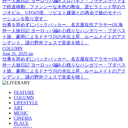
外一人旅日記 ヨーロッパ編9 スロバキア・ブラチスラヴァま
で鉄道移動。ファンシーな水色の教会、逆ピラミッド型のラ
ジオビル、UFOの塔。ソビエト建築との再会で旅のモチベ
ーションを取り戻す。
仕事を辞めずにバックパッカー。名古屋在住アラサーOL海
外一人旅日記 ヨーロッパ編8 心残りなハンガリー・ブダペス
ト旅。豪雨によるドナウ川の水位上昇、ルームメイトのアク
シデント、謎の野外フェスで音楽を聴く。
COLUMN
Aug 31. 2025 up
仕事を辞めずにバックパッカー。名古屋在住アラサーOL海
外一人旅日記 ヨーロッパ編8 心残りなハンガリー・ブダペス
ト旅。豪雨によるドナウ川の水位上昇、ルームメイトのアク
シデント、謎の野外フェスで音楽を聴く。
FEATURE
COLUMN
LIFESTYLE
ART
MUSIC
CINEMA
PLACE