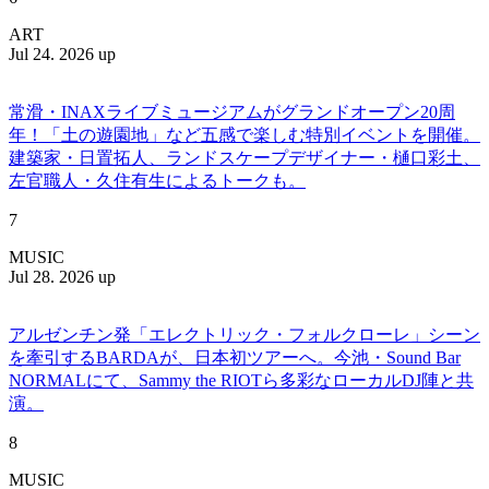
ART
Jul 24. 2026 up
常滑・INAXライブミュージアムがグランドオープン20周
年！「土の遊園地」など五感で楽しむ特別イベントを開催。
建築家・日置拓人、ランドスケープデザイナー・樋口彩土、
左官職人・久住有生によるトークも。
7
MUSIC
Jul 28. 2026 up
アルゼンチン発「エレクトリック・フォルクローレ」シーン
を牽引するBARDAが、日本初ツアーへ。今池・Sound Bar
NORMALにて、Sammy the RIOTら多彩なローカルDJ陣と共
演。
8
MUSIC