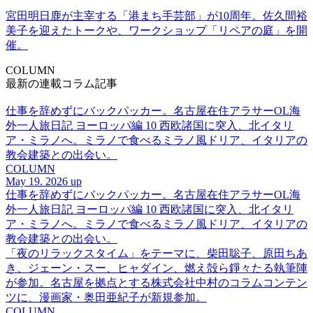
宮田明日鹿が主宰する「港まち手芸部」が10周年。佐久間裕
美子を迎えたトークや、ワークショップ「リペアの庭」を開
催。
COLUMN
最新の連載コラム記事
仕事を辞めずにバックパッカー。名古屋在住アラサーOL海
外一人旅日記 ヨーロッパ編 10 西欧諸国に突入、北イタリ
ア・ミラノへ。ミラノで食べるミラノ風ドリア、イタリアの
教会建築との出会い。
COLUMN
May 19. 2026 up
仕事を辞めずにバックパッカー。名古屋在住アラサーOL海
外一人旅日記 ヨーロッパ編 10 西欧諸国に突入、北イタリ
ア・ミラノへ。ミラノで食べるミラノ風ドリア、イタリアの
教会建築との出会い。
「夜のリラックスタイム」をテーマに、柴田聡子、原田ちあ
き、ジェーン・スー、ヒャダイン、燃え殻ら錚々たる執筆陣
が参加。名古屋を拠点とする株式会社中村のコラムコンテン
ツに、漫画家・奥田亜紀子が新規参加。
COLUMN