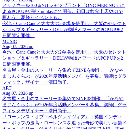
メリノウール100％のTシャツブランド「ONC MERINO」に
よるPOP UPが栄・unlike.にて開催。初日は飲食出店やDJで
賑わう、夏祭りイベントも。
今池・Cane Caneと大大大の2会場を使用し、大阪のセレクト
ショップ＆ギャラリー・DELIが物販とフードのPOP UPを2
日間限定開催。
MUSIC
Aug 07. 2026 up
今池・Cane Caneと大大大の2会場を使用し、大阪のセレクト
ショップ＆ギャラリー・DELIが物販とフードのPOP UPを2
日間限定開催。
名古屋・金山のストーリーを集めてZINEを制作。「かなや
まじんくらぶ」が2026年度活動メンバーを募集。講師はグラ
フィックデザイナー・溝田尚子。
ART
Aug 07. 2026 up
名古屋・金山のストーリーを集めてZINEを制作。「かなや
まじんくらぶ」が2026年度活動メンバーを募集。講師はグラ
フィックデザイナー・溝田尚子。
『ローレンス・オブ・ベルグレイヴィア』：英国インディ
ー・ポップの孤高・ローレンスを追った奇妙で美しい音楽ド
キュメンタリー。伏見ミリオン座にて1日限定で上映。本作