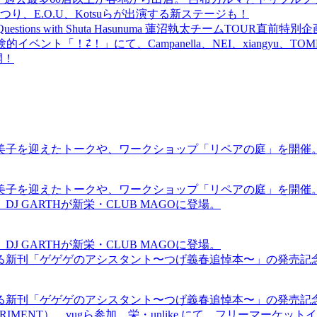
食品まつり、E.O.U、Kotsuらが出演する新ステージも！
uestions with Shuta Hasunuma 蓮沼執太チームTOUR直
ベント「！⇄！」にて、Campanella、NEI、xiangyu、
開！
裕美子を迎えたトークや、ワークショップ「リペアの庭」を開催
裕美子を迎えたトークや、ワークショップ「リペアの庭」を開催
GARTHが新栄・CLUB MAGOに登場。
GARTHが新栄・CLUB MAGOに登場。
る新刊「ゲゲゲのアシスタント〜つげ義春追悼本〜」の発売記
る新刊「ゲゲゲのアシスタント〜つげ義春追悼本〜」の発売記
ICS EXPERIMENT）、vugら参加。栄・unlike.にて、フリーマー