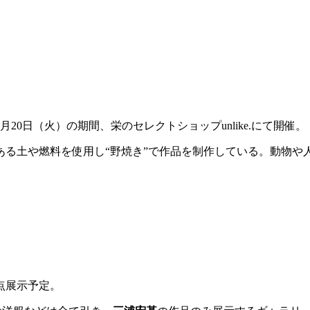
月
20
日（火）の期間、栄のセレクトショップ
unlike.
にて開催。
ある土や燃料を使用し“
野焼き”
で作品を制作している。
動物や
点展示予定。