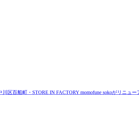
町・STORE IN FACTORY momofune sokoが