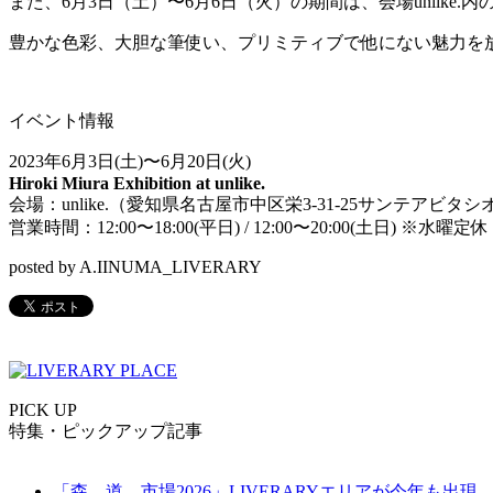
また、
6
月
3
日（土）〜
6
月
6
日（火）の期間は、会場
unlike.
内
豊かな色彩、大胆な筆使い、プリミティブで他にない魅力を
イベント情報
2023
年
6
月
3
日
(
土
)
〜
6
月
20
日
(
火
)
Hiroki Miura Exhibition at unlike.
会場：
unlike.
（愛知県名古屋市中区栄
3-31-25
サンテアビタシ
営業時間：
12:00
〜
18:00(
平日
) / 12:00
〜
20:00(
土日
)
※
水曜定休
posted by A.IINUMA_LIVERARY
PICK UP
特集・ピックアップ記事
「森、道、市場2026」LIVERARYエリアが今年も出現。