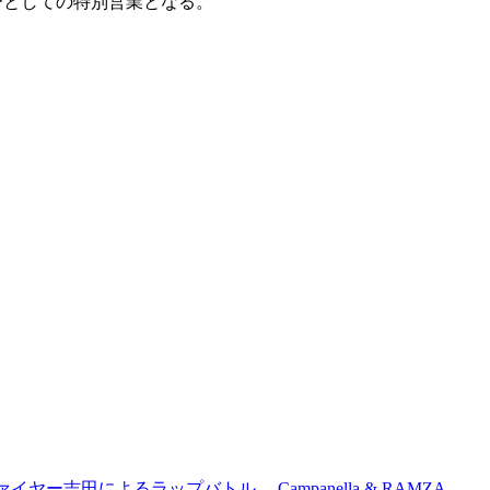
ーとしての特別営業となる。
吉田によるラップバトル、 Campanella & RAMZA、