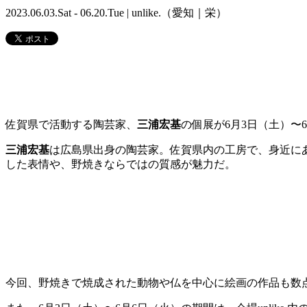
2023.06.03.Sat - 06.20.Tue | unlike.（愛知｜栄）
佐賀県で活動する陶芸家、
三浦宏基
の個展が
6
月
3
日（土）〜
6
三浦宏基
は広島県出身の陶芸家。
佐賀県内の工房で、身近に
した表情や、野焼きならではの質感が魅力だ。
今回、
野焼き
で焼成された動物や仏を中心に絵画の作品も数