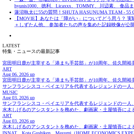
hyunis1000、徳利、Licaxxx、TOMMY、川辺素、 
蓮沼執太に55の質問！SHUTA HASUNUMA TEAM - 55 Q
【MOVIE】あなたは「障がい」についてどう思う？ 実験的イ
＋しずたん他、 参加者たちの声を集めた記録映像が公
LATEST
特集・ニュースの最新記事
宮田明日鹿が主宰する「港まち手芸部」が10周年。佐久間
ART
Aug 06. 2026 up
宮田明日鹿が主宰する「港まち手芸部」が10周年。佐久間
サンフランシスコ・ベイエリアを代表するレジェンドの一人、DJ 
MUSIC
Aug 03. 2026 up
サンフランシスコ・ベイエリアを代表するレジェンドの一人、DJ 
水木しげるのアシスタントを務めた、劇画家・土屋慎吾によ
ART
Aug 03. 2026 up
水木しげるのアシスタントを務めた、劇画家・土屋慎吾によ
INNAT、Kota Gushiken、Mayumi（HOME ECONOM