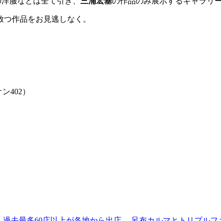
の洋服などは全て引き、
三浦宏基
の作品のみ展示するギャラリ
放つ作品をお見逃しなく。
オン
402
）
 過去最多60店以上が各地から出店。 呂布カルマとトリプルファイヤー