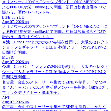
メリノウール100％のTシャツブランド「ONC MERINO」に
よるPOP UPが栄・unlike.にて開催。初日は飲食出店やDJで
賑わう、夏祭りイベントも。
LIFE STYLE
Aug 07. 2026 up
メリノウール100％のTシャツブランド「ONC MERINO」に
よるPOP UPが栄・unlike.にて開催。初日は飲食出店やDJで
賑わう、夏祭りイベントも。
今池・Cane Caneと大大大の2会場を使用し、大阪のセレクト
ショップ＆ギャラリー・DELIが物販とフードのPOP UPを2
日間限定開催。
MUSIC
Aug 07. 2026 up
今池・Cane Caneと大大大の2会場を使用し、大阪のセレクト
ショップ＆ギャラリー・DELIが物販とフードのPOP UPを2
日間限定開催。
名古屋・金山のストーリーを集めてZINEを制作。「かなや
まじんくらぶ」が2026年度活動メンバーを募集。講師はグラ
フィックデザイナー・溝田尚子。
ART
Aug 07. 2026 up
名古屋・金山のストーリーを集めてZINEを制作。「かなや