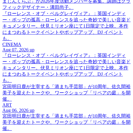
まじんくらぶ」が2026年度活動メンバーを募集。講師はグラ
フィックデザイナー・溝田尚子。
『ローレンス・オブ・ベルグレイヴィア』：英国インディ
ー・ポップの孤高・ローレンスを追った奇妙で美しい音楽ド
キュメンタリー。伏見ミリオン座にて1日限定で上映。本作
にまつわるトークイベントやポップアップ、DJ イベント
も。
CINEMA
Aug 07. 2026 up
『ローレンス・オブ・ベルグレイヴィア』：英国インディ
ー・ポップの孤高・ローレンスを追った奇妙で美しい音楽ド
キュメンタリー。伏見ミリオン座にて1日限定で上映。本作
にまつわるトークイベントやポップアップ、DJ イベント
も。
宮田明日鹿が主宰する「港まち手芸部」が10周年。佐久間裕
美子を迎えたトークや、ワークショップ「リペアの庭」を開
催。
ART
Aug 06. 2026 up
宮田明日鹿が主宰する「港まち手芸部」が10周年。佐久間裕
美子を迎えたトークや、ワークショップ「リペアの庭」を開
催。