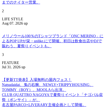
までのナイター営業。
2
LIFE STYLE
Aug 07. 2026 up
メリノウール100％のTシャツブランド「ONC MERINO」に
よるPOP UPが栄・unlike.にて開催。初日は飲食出店やDJで
賑わう、夏祭りイベントも。
3
FEATURE
Jul 31. 2026 up
【更新TT発表】入場無料の屋内フェス！
Natsudaidai、鬼の右腕、NEWLY×TRIPPYHOUSING、
TOMMY（BOY）、MOOLAら出演。
CLUB QUATTRO NAGOYAで夏祭りイベント「ナゴパル盆
祭（ボンサイ）」が、
名古屋PARCO×LIVERARY主催企画として開催。