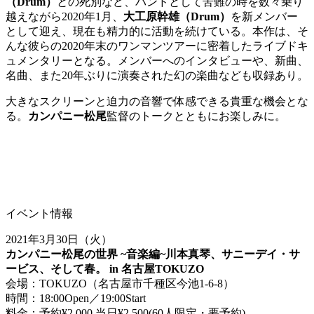
（Drum）
との死別など、バンドとして苦難の時を数々乗り
越えながら2020年1月、
大工原幹雄（Drum）
を新メンバー
として迎え、現在も精力的に活動を続けている。本作は、そ
んな彼らの2020年末のワンマンツアーに密着したライブドキ
ュメンタリーとなる。メンバーへのインタビューや、新曲、
名曲、また20年ぶりに演奏された幻の楽曲なども収録あり。
大きなスクリーンと迫力の音響で体感できる貴重な機会とな
る。
カンパニー松尾
監督のトークとともにお楽しみに。
イベント情報
2021年3月30日（火）
カンパニー松尾の世界 ~音楽編~川本真琴、サニーデイ・サ
ービス、そして春。 in 名古屋TOKUZO
会場：TOKUZO（名古屋市千種区今池1-6-8）
時間：18:00Open／19:00Start
料金：予約¥2,000 当日¥2,500(60人限定・要予約)