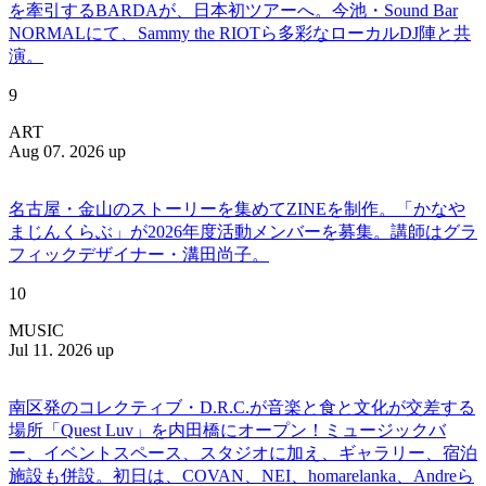
を牽引するBARDAが、日本初ツアーへ。今池・Sound Bar
NORMALにて、Sammy the RIOTら多彩なローカルDJ陣と共
演。
9
ART
Aug 07. 2026 up
名古屋・金山のストーリーを集めてZINEを制作。「かなや
まじんくらぶ」が2026年度活動メンバーを募集。講師はグラ
フィックデザイナー・溝田尚子。
10
MUSIC
Jul 11. 2026 up
南区発のコレクティブ・D.R.C.が⾳楽と⾷と⽂化が交差する
場所「Quest Luv」を内田橋にオープン！ミュージックバ
ー、イベントスペース、スタジオに加え、ギャラリー、宿泊
施設も併設。初日は、COVAN、NEI、homarelanka、Andreら