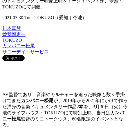
のドキュメンタリー映像上映＆トークイベントが、今池・
TOKUZOにて開催。
2021.03.30.Tue | TOKUZO（愛知｜今池）
川本真琴
曽我部恵一
TOKUZO
カンパニー松尾
サニーデイ・サービス
AV監督であり、音楽やカルチャーを追った映像も数々手掛
けてきた
カンパニー松尾
が、2019年から2021年にかけて作っ
た渾身の音楽ドキュメンタリー作品2本を、3月30日（火）今
池のライブハウス・TOKUZOにて特別上映。当日は
カンパ
ニー松尾
監督のミニトークつき、60名限定のイベントとな
る。