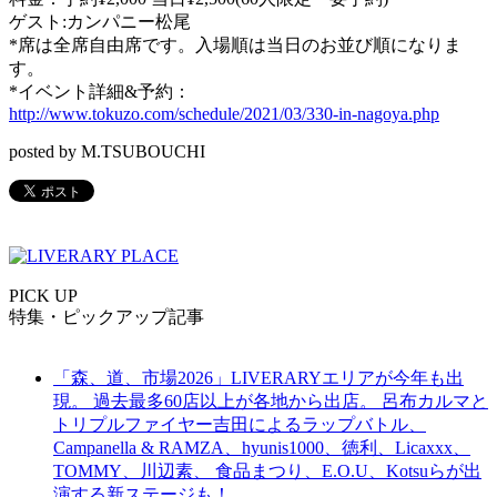
ゲスト:カンパニー松尾
*席は全席自由席です。入場順は当日のお並び順になりま
す。
*イベント詳細&予約：
http://www.tokuzo.com/schedule/2021/03/330-in-nagoya.php
posted by M.TSUBOUCHI
PICK UP
特集・ピックアップ記事
「森、道、市場2026」LIVERARYエリアが今年も出
現。 過去最多60店以上が各地から出店。 呂布カルマと
トリプルファイヤー吉田によるラップバトル、
Campanella & RAMZA、hyunis1000、徳利、Licaxxx、
TOMMY、川辺素、 食品まつり、E.O.U、Kotsuらが出
演する新ステージも！