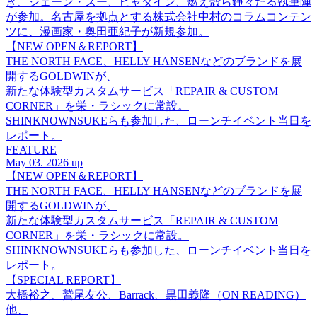
き、ジェーン・スー、ヒャダイン、燃え殻ら錚々たる執筆陣
が参加。名古屋を拠点とする株式会社中村のコラムコンテン
ツに、漫画家・奥田亜紀子が新規参加。
【NEW OPEN＆REPORT】
THE NORTH FACE、HELLY HANSENなどのブランドを展
開するGOLDWINが、
新たな体験型カスタムサービス「REPAIR & CUSTOM
CORNER」を栄・ラシックに常設。
SHINKNOWNSUKEらも参加した、ローンチイベント当日を
レポート。
FEATURE
May 03. 2026 up
【NEW OPEN＆REPORT】
THE NORTH FACE、HELLY HANSENなどのブランドを展
開するGOLDWINが、
新たな体験型カスタムサービス「REPAIR & CUSTOM
CORNER」を栄・ラシックに常設。
SHINKNOWNSUKEらも参加した、ローンチイベント当日を
レポート。
【SPECIAL REPORT】
大橋裕之、鷲尾友公、Barrack、黒田義隆（ON READING）
他、