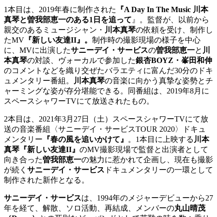
1本目は、2019年春に制作された
『A Day In The Music
川本
真琴
と
曽我部恵一
のある1日を追って
』。監督が、以前から
親交のあるミュージシャン・
川本真琴
の依頼を受け、制作し
たMV
『新しい友達II』。
制作時の撮影現場の様子を中心
に、MVに出演した
サニーデイ・サービス
の
曽我部恵一
と
川
本真琴
の対談、ヴォーカルで参加した
銀杏BOYZ・峯田和伸
のコメントなどを織り交ぜたバラエティに富んだ30分のドキ
ュメンタリー番組。
川本真琴
の音楽に向かう真摯な姿勢とチ
ャーミングな姿が存分堪能できる。同番組は、2019年8月に
スペースシャワーTVにて放送されたもの。
2本目は、2021年3月27日（土）スペースシャワーTVにて放
送の音楽番組〈サニーデイ・サービスTOUR 2020〉ドキュ
メンタリー
『春の風を追いかけて』
。1本目に上映する
川本
真琴『新しい友達II』
のMV撮影現場で監督と出演者として
向き合った
曽我部恵一
の魅力に惹かれて企画し、現在も撮影
が続く
サニーデイ・サービス
ドキュメンタリーの一環として
制作された新作となる。
サニーデイ・サービス
は、1994年のメジャーデビューから27
年を経て、解散、ソロ活動、再結成、メンバーの
丸山晴茂