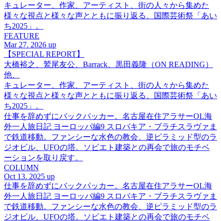
キュレーター、作家、アーティスト、街の人々から集めた
様々な視点と様々な声とともに振り返る、国際芸術祭「あい
ち2025」。
FEATURE
Mar 27. 2026 up
【SPECIAL REPORT】
大橋裕之、鷲尾友公、Barrack、黒田義隆（ON READING）
他、
キュレーター、作家、アーティスト、街の人々から集めた
様々な視点と様々な声とともに振り返る、国際芸術祭「あい
ち2025」。
仕事を辞めずにバックパッカー。名古屋在住アラサーOL海
外一人旅日記 ヨーロッパ編9 スロバキア・ブラチスラヴァま
で鉄道移動。ファンシーな水色の教会、逆ピラミッド型のラ
ジオビル、UFOの塔。ソビエト建築との再会で旅のモチベ
ーションを取り戻す。
COLUMN
Oct 13. 2025 up
仕事を辞めずにバックパッカー。名古屋在住アラサーOL海
外一人旅日記 ヨーロッパ編9 スロバキア・ブラチスラヴァま
で鉄道移動。ファンシーな水色の教会、逆ピラミッド型のラ
ジオビル、UFOの塔。ソビエト建築との再会で旅のモチベ