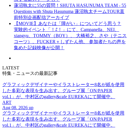
蓮沼執太に55の質問！SHUTA HASUNUMA TEAM - 55
Questions with Shuta Hasunuma 蓮沼執太チームTOUR直
前特別企画配信アーカイブ
【MOVIE】あなたは「障がい」についてどう思う？
実験的イベント「！⇄！」にて、Campanella、NEI、
xiangyu、TOMMY（BOY）、 大橋裕之、さや（テニス
コーツ）、FUCKER＋しずたん他、 参加者たちの声を
集めた記録映像が公開！
LATEST
特集・ニュースの最新記事
グラフィックデザイナーやイラストレーター8名が紙を使用
した多彩な表現を生み出す。グループ展「ON/PAPER
vol.1」が、中村区のgallery&cafe EUREKAにて開催中。
ART
Aug 08. 2026 up
グラフィックデザイナーやイラストレーター8名が紙を使用
した多彩な表現を生み出す。グループ展「ON/PAPER
vol.1」が、中村区のgallery&cafe EUREKAにて開催中。