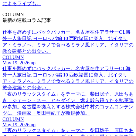
によるライブも。
COLUMN
最新の連載コラム記事
仕事を辞めずにバックパッカー。名古屋在住アラサーOL海
外一人旅日記 ヨーロッパ編 10 西欧諸国に突入、北イタリ
ア・ミラノへ。ミラノで食べるミラノ風ドリア、イタリアの
教会建築との出会い。
COLUMN
May 19. 2026 up
仕事を辞めずにバックパッカー。名古屋在住アラサーOL海
外一人旅日記 ヨーロッパ編 10 西欧諸国に突入、北イタリ
ア・ミラノへ。ミラノで食べるミラノ風ドリア、イタリアの
教会建築との出会い。
「夜のリラックスタイム」をテーマに、柴田聡子、原田ちあ
き、ジェーン・スー、ヒャダイン、燃え殻ら錚々たる執筆陣
が参加。名古屋を拠点とする株式会社中村のコラムコンテン
ツに、漫画家・奥田亜紀子が新規参加。
COLUMN
May 19. 2026 up
「夜のリラックスタイム」をテーマに、柴田聡子、原田ちあ