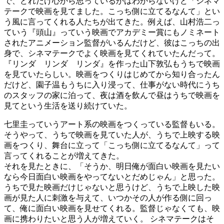
で、どれだけ心から思っているかはわからないけど「シネマ
テークで映画を見てました。こっち側に立てるなんて」とい
う風に言ってくれる人たちが出てきた。例えば、山村浩二っ
ていう『頭山』っていう映画でアカデミー賞にもノミネート
されたアニメーション監督がいるんだけど、彼はこっちの出
身で、シネマテークでよく映画を見てくれていたんだって。
『リンダ リンダ リンダ』を作った山下敦弘もうちで映画
を見ていたらしい。映画をつくりはじめてから知り合ったん
だけど、園子温もうちに入り浸って、仕事がない時代にうち
のスタッフの家に泊って、夜は酒を飲んで昼はうちで映画を
見てという生活を送り続けていた。
七里圭っていうアート系の映画をつくっている監督もいる。
そうやって、うちで映画を見ていた人が、うちで上映する映
画をつくり、舞台に立って「こっち側に立てるなんて」って
言ってくれることが増えてきた。
それを見たときに、「そうか、明日俺が面白い映画を見たい
なら今日面白い映画をやってないとだめじゃん」と思った。
うちで見た映画だけじゃないと思うけど、うちで上映した映
画が見た人に刺激を与えて、いつかその人が作る側に回っ
て、俺に面白い映画を見せてくれる。監督じゃなくても、映
画に携わりたいと思う人が増えていく。 シネマテークはそ