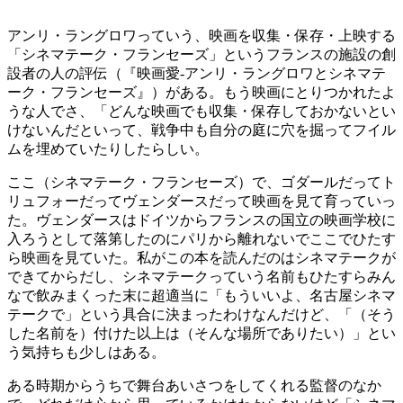
アンリ・ラングロワっていう、映画を収集・保存・上映する
「シネマテーク・フランセーズ」というフランスの施設の創
設者の人の評伝（『映画愛‐アンリ・ラングロワとシネマテ
ーク・フランセーズ』）がある。もう映画にとりつかれたよ
うな人でさ、「どんな映画でも収集・保存しておかないとい
けないんだといって、戦争中も自分の庭に穴を掘ってフイル
ムを埋めていたりしたらしい。
ここ（シネマテーク・フランセーズ）で、ゴダールだってト
リュフォーだってヴェンダースだって映画を見て育っていっ
た。ヴェンダースはドイツからフランスの国立の映画学校に
入ろうとして落第したのにパリから離れないでここでひたす
ら映画を見ていた。私がこの本を読んだのはシネマテークが
できてからだし、シネマテークっていう名前もひたすらみん
なで飲みまくった末に超適当に「もういいよ、名古屋シネマ
テークで」という具合に決まったわけなんだけど、「（そう
した名前を）付けた以上は（そんな場所でありたい）」とい
う気持ちも少しはある。
ある時期からうちで舞台あいさつをしてくれる監督のなか