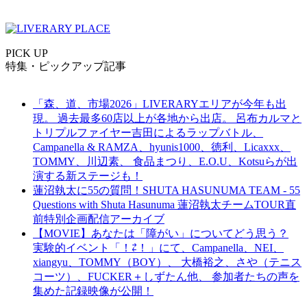
PICK UP
特集・ピックアップ記事
「森、道、市場2026」LIVERARYエリアが今年も出
現。 過去最多60店以上が各地から出店。 呂布カルマと
トリプルファイヤー吉田によるラップバトル、
Campanella & RAMZA、hyunis1000、徳利、Licaxxx、
TOMMY、川辺素、 食品まつり、E.O.U、Kotsuらが出
演する新ステージも！
蓮沼執太に55の質問！SHUTA HASUNUMA TEAM - 55
Questions with Shuta Hasunuma 蓮沼執太チームTOUR直
前特別企画配信アーカイブ
【MOVIE】あなたは「障がい」についてどう思う？
実験的イベント「！⇄！」にて、Campanella、NEI、
xiangyu、TOMMY（BOY）、 大橋裕之、さや（テニス
コーツ）、FUCKER＋しずたん他、 参加者たちの声を
集めた記録映像が公開！