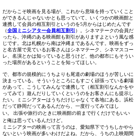
だからこそ映画を見る場が、これから意味を持っていくこと
ができるんじゃないかとも思っていて、いくつかの映画館と
連携して会員の相互割引というのを5月からはじめたんです
（
全国ミニシアター会員相互割引
）。シネマテークの会員だ
ったら、沖縄のある映画館も割引がありますよという風な感
じです。北は札幌から南は沖縄まであるんです。映画をずっ
と名古屋で見ているお客さんはシネマテーク、シネマスコー
レ、名演とかは知っていると思うけど、他の都市にもそうい
った場所があるということを知ってほしい。
で、都市の規模的にうちよりも尾道の劇場のほうが苦しいに
決まっている。そういうところにもすごく頑張っている劇場
があって、こうしてみんなで連携して（相互割引なんかをや
ってみて）遊んだりしていくというのをお客さんにも提示し
たい。ミニシアターはうちだけじゃなくて各地にある。浜松
だって静岡だってあるんだから、一度行ってみてほし
い。
出張や旅行のときに映画館の前まで行くだけでもいい
と俺は思っているんだけど。
ミニシアターの映画って言うのは、愛知県下でうちしかやら
ないという映画が多いわけだよね。だから、うちの上映期間