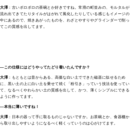
大澤
：古いボロボロの茶碗とか好きですね。常滑の町並みの、モルタルが
流れ出てきてたりタイルがはがれて風化したりしている感じもイメージの
中にあるので、焼きあがったものを、わざとやすりやグラインダーで削っ
てこの質感を出してます。
―この仕様にはどうやってたどり着いたんですか？
大澤
：もともとは昔からある、高価な白い土でできた磁器に似せるため
に、黒い土の上に白い土を乗せて焼く「粉引き」っていう技法を使ってい
て、なるべくやわらかい土の質感を出して、かつ、薄くシンプルにできる
ように作ってます。
―本当に薄いですね！
大澤
：日本の器って手に取るものじゃないですか。お茶碗とか、食器棚か
ら取り出しやすいようになるべく軽くっていうのは心がけてます。