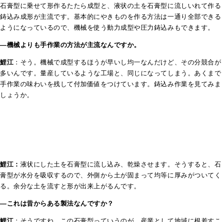
石膏型に乗せて形作るたたら成型と、液状の土を石膏型に流しいれて作る
鋳込み成形が主流です。基本的にやきものを作る方法は一通り全部できる
ようになっているので、機械を使う動力成型や圧力鋳込みもできます。
―機械よりも手作業の方法が主流なんですか。
鯉江
：そう。機械で成型するほうが早いし均一なんだけど、その分競合が
多いんです。量産しているような工場と、同じになってしまう。あくまで
手作業の味わいを残して付加価値をつけています。鋳込み作業を見てみま
しょうか。
鯉江：
液状にした土を石膏型に流し込み、乾燥させます。そうすると、石
膏型が水分を吸収するので、外側から土が固まって均等に厚みがついてく
る。余分な土を流すと形が出来上がるんです。
―これは昔からある製法なんですか？
鯉江
：そうですね。この石膏型っていうのが、産業として地域に根差すこ