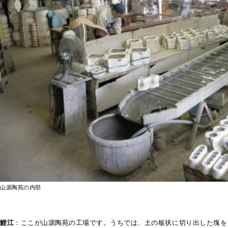
山源陶苑の内部
鯉江
：ここが山源陶苑の工場です。うちでは、土の板状に切り出した塊を