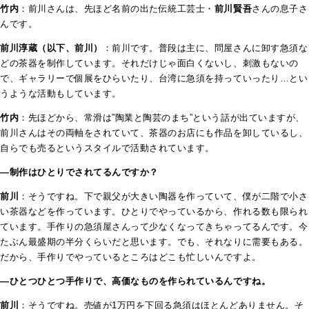
竹内
：前川さんは、先ほど名前の出た伝統工芸士・
前川賢吾
さんの息子さ
んです。
前川淳蔵（以下、前川）
：前川です。普段は主に、問屋さんに卸す急須な
どの茶器を制作しています。それだけじゃ面白くないし、刺激もないの
で、ギャラリーで個展をひらいたり、台湾に急須を持っていったり…とい
うような活動もしています。
竹内
：先ほどから、常滑は”陶業と陶芸のまち”という話が出ていますが、
前川さんはその両軸をされていて、茶器のお店にも作品を卸しているし、
自らでも売るというスタイルで活動されています。
―制作はひとりでされてるんですか？
前川
：そうですね。下で親父が大きい陶器を作っていて、僕が二階で小さ
い茶器などを作っています。ひとりでやっているから、作れる数も限られ
ています。手作りの急須屋さんって少なくなってきちゃってるんです。今
たぶん最盛期の半分くらいだと思います。でも、それなりに需要もある。
だから、手作りでやっているところはどこも忙しいんですよ。
—ひとつひとつ手作りで、高価なものを作られているんですね。
前川
：そうですね。売値が1万円を下回る急須はほとんどありません。そ