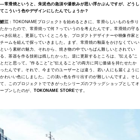
—常滑焼というと、朱泥色の急須や湯飲みが思い浮かぶんですが、どうし
てこういう色やデザインにしたんでしょうか？
鯉江
：TOKONAMEプロジェクトを始めるときに、常滑らしいものを作り
たかったので、常滑焼って何？っていうのを考えたんです。常滑焼の守る
べき伝統と、更新していくところを、プロダクトデザイナーや映像作家と
チームを組んで探っていきました。まず、常滑焼の釉薬をかけなくていい
という素材の魅力、それから、焼き物の中でいちばん難しいとされてい
る、茶器を作る技術は残したかった。逆に更新するところは、”伝える”こ
とだと思って。“作ること”と“伝えること”の両方に同じ価値を持たせたか
ったんです。それで、今までのユーザーとは違う、若い人にも届くように
かわいい色にしました。この淡い色を作り出すのが難しいんですよ。そし
て、このプロジェクトでできがったシリーズのフラッグショップとしてオ
ープンしたのが、
TOKONAME STORE
です。