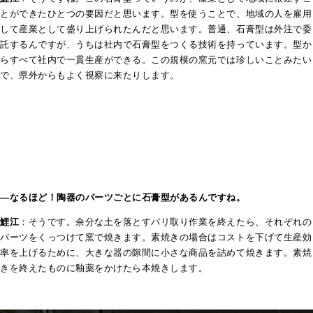
とができたひとつの要因だと思います。型を使うことで、地域の人を雇用
して産業として盛り上げられたんだと思います。普通、石膏型は外注で委
託するんですが、うちは社内で石膏型をつくる技術を持っています。型か
らすべて社内で一貫生産ができる。この規模の窯元では珍しいことみたい
で、県外からもよく視察に来たりします。
―なるほど！陶器のパーツごとに石膏型があるんですね。
鯉江
：そうです。余分な土を落とすバリ取り作業を終えたら、それぞれの
パーツをくっつけて窯で焼きます。素焼きの場合はコストを下げて生産効
率を上げるために、大きな器の隙間に小さな商品を詰めて焼きます。素焼
きを終えたものに釉薬をかけたら本焼きします。