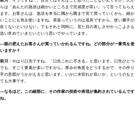
前川
：そうですね…。自分ではそんなこと思ったことないんですが、人か
らは「あんたの急須は細かいところまで完成度が高い」って言ってもらえ
ます。お客さんは、急須を本当に隅から隅まで見て買っていくから、細か
いことにも気を使いますね。茶器っていうのは道具ですから、使い勝手が
良くないといけない。でもそれと同時に、見た目の美しさやかっこよさも
追い求めていきたいという思いでやっています。
―眼の肥えたお客さんが買っていかれるんですね。どの部分が一番気を使
いますか？
前川
：やはり口先ですね。「口先これに尽きる」と思います。口先ひとつ
でも、すごく要素が多いですから。厚みや角度をどうするかで、その作り
手の意図がうかがえると思います。いかに水切れが良いか、というのもと
ても大事です。
―なるほど。この細部に、その作家の技術や表現が集約されているんです
ね。