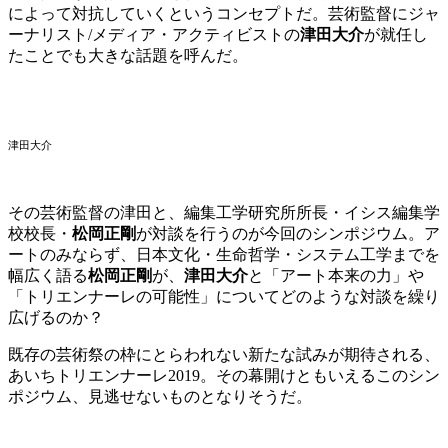
によって対抗していくというコンセプトだ。芸術監督にジャ
ーナリスト/メディア・アクティビストの
津田大介
が就任し
たことでも大きな話題を呼んだ。
津田大介
その芸術監督の津田と、編集工学研究所所長・イシス編集学
校校長・
松岡正剛
が対談を行うのが今回のシンポジウム。ア
ートのみならず、日本文化・生命哲学・システム工学までを
幅広く語る
松岡正剛
が、
津田大介
と「アート本来の力」や
「トリエンナーレの可能性」についてどのような対談を繰り
広げるのか？
既存の芸術祭の枠にとらわれない新たな試みが期待される、
あいちトリエンナーレ2019。その幕開けともいえるこのシン
ポジウム、見逃せないものとなりそうだ。