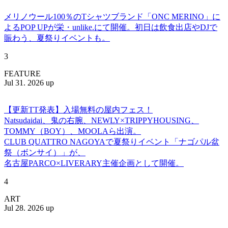
メリノウール100％のTシャツブランド「ONC MERINO」に
よるPOP UPが栄・unlike.にて開催。初日は飲食出店やDJで
賑わう、夏祭りイベントも。
3
FEATURE
Jul 31. 2026 up
【更新TT発表】入場無料の屋内フェス！
Natsudaidai、鬼の右腕、NEWLY×TRIPPYHOUSING、
TOMMY（BOY）、MOOLAら出演。
CLUB QUATTRO NAGOYAで夏祭りイベント「ナゴパル盆
祭（ボンサイ）」が、
名古屋PARCO×LIVERARY主催企画として開催。
4
ART
Jul 28. 2026 up