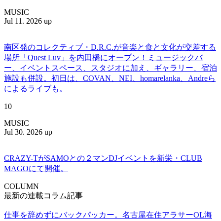
MUSIC
Jul 11. 2026 up
南区発のコレクティブ・D.R.C.が⾳楽と⾷と⽂化が交差する
場所「Quest Luv」を内田橋にオープン！ミュージックバ
ー、イベントスペース、スタジオに加え、ギャラリー、宿泊
施設も併設。初日は、COVAN、NEI、homarelanka、Andreら
によるライブも。
10
MUSIC
Jul 30. 2026 up
CRAZY-TがSAMOとの２マンDJイベントを新栄・CLUB
MAGOにて開催。
COLUMN
最新の連載コラム記事
仕事を辞めずにバックパッカー。名古屋在住アラサーOL海