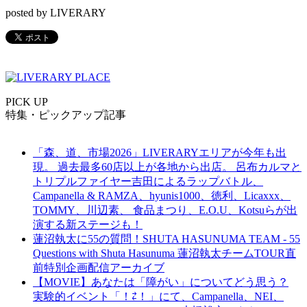
posted by LIVERARY
PICK UP
特集・ピックアップ記事
「森、道、市場2026」LIVERARYエリアが今年も出
現。 過去最多60店以上が各地から出店。 呂布カルマと
トリプルファイヤー吉田によるラップバトル、
Campanella & RAMZA、hyunis1000、徳利、Licaxxx、
TOMMY、川辺素、 食品まつり、E.O.U、Kotsuらが出
演する新ステージも！
蓮沼執太に55の質問！SHUTA HASUNUMA TEAM - 55
Questions with Shuta Hasunuma 蓮沼執太チームTOUR直
前特別企画配信アーカイブ
【MOVIE】あなたは「障がい」についてどう思う？
実験的イベント「！⇄！」にて、Campanella、NEI、