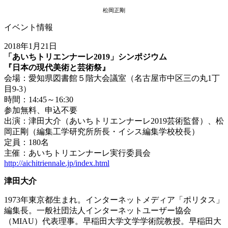
松岡正剛
イベント情報
2018年1月21日
「あいちトリエンナーレ2019」シンポジウム
『日本の現代美術と芸術祭』
会場：愛知県図書館５階大会議室（名古屋市中区三の丸1丁
目9-3）
時間：14:45～16:30
参加無料、申込不要
出演：津田大介（あいちトリエンナーレ2019芸術監督）、松
岡正剛（編集工学研究所所長・イシス編集学校校長）
定員：180名
主催：あいちトリエンナーレ実行委員会
http://aichitriennale.jp/index.html
津田大介
1973年東京都生まれ。インターネットメディア「ポリタス」
編集長。一般社団法人インターネットユーザー協会
（MIAU）代表理事。早稲田大学文学学術院教授。早稲田大