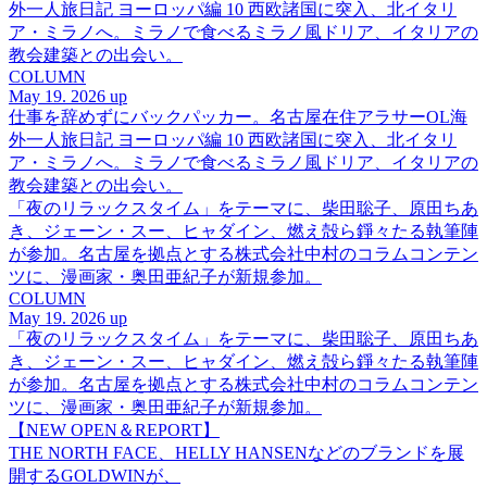
外一人旅日記 ヨーロッパ編 10 西欧諸国に突入、北イタリ
ア・ミラノへ。ミラノで食べるミラノ風ドリア、イタリアの
教会建築との出会い。
COLUMN
May 19. 2026 up
仕事を辞めずにバックパッカー。名古屋在住アラサーOL海
外一人旅日記 ヨーロッパ編 10 西欧諸国に突入、北イタリ
ア・ミラノへ。ミラノで食べるミラノ風ドリア、イタリアの
教会建築との出会い。
「夜のリラックスタイム」をテーマに、柴田聡子、原田ちあ
き、ジェーン・スー、ヒャダイン、燃え殻ら錚々たる執筆陣
が参加。名古屋を拠点とする株式会社中村のコラムコンテン
ツに、漫画家・奥田亜紀子が新規参加。
COLUMN
May 19. 2026 up
「夜のリラックスタイム」をテーマに、柴田聡子、原田ちあ
き、ジェーン・スー、ヒャダイン、燃え殻ら錚々たる執筆陣
が参加。名古屋を拠点とする株式会社中村のコラムコンテン
ツに、漫画家・奥田亜紀子が新規参加。
【NEW OPEN＆REPORT】
THE NORTH FACE、HELLY HANSENなどのブランドを展
開するGOLDWINが、