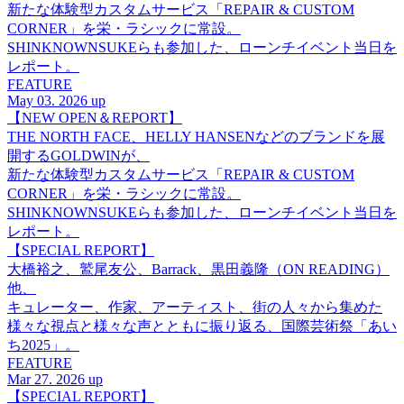
新たな体験型カスタムサービス「REPAIR & CUSTOM
CORNER」を栄・ラシックに常設。
SHINKNOWNSUKEらも参加した、ローンチイベント当日を
レポート。
FEATURE
May 03. 2026 up
【NEW OPEN＆REPORT】
THE NORTH FACE、HELLY HANSENなどのブランドを展
開するGOLDWINが、
新たな体験型カスタムサービス「REPAIR & CUSTOM
CORNER」を栄・ラシックに常設。
SHINKNOWNSUKEらも参加した、ローンチイベント当日を
レポート。
【SPECIAL REPORT】
大橋裕之、鷲尾友公、Barrack、黒田義隆（ON READING）
他、
キュレーター、作家、アーティスト、街の人々から集めた
様々な視点と様々な声とともに振り返る、国際芸術祭「あい
ち2025」。
FEATURE
Mar 27. 2026 up
【SPECIAL REPORT】