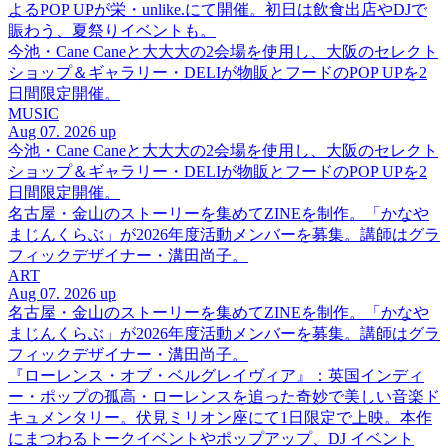
よるPOP UPが栄・unlike.にて開催。初日は飲食出店やDJで
賑わう、夏祭りイベントも。
今池・Cane Caneと大大大の2会場を使用し、大阪のセレクト
ショップ＆ギャラリー・DELIが物販とフードのPOP UPを2
日間限定開催。
MUSIC
Aug 07. 2026 up
今池・Cane Caneと大大大の2会場を使用し、大阪のセレクト
ショップ＆ギャラリー・DELIが物販とフードのPOP UPを2
日間限定開催。
名古屋・金山のストーリーを集めてZINEを制作。「かなや
まじんくらぶ」が2026年度活動メンバーを募集。講師はグラ
フィックデザイナー・溝田尚子。
ART
Aug 07. 2026 up
名古屋・金山のストーリーを集めてZINEを制作。「かなや
まじんくらぶ」が2026年度活動メンバーを募集。講師はグラ
フィックデザイナー・溝田尚子。
『ローレンス・オブ・ベルグレイヴィア』：英国インディ
ー・ポップの孤高・ローレンスを追った奇妙で美しい音楽ド
キュメンタリー。伏見ミリオン座にて1日限定で上映。本作
にまつわるトークイベントやポップアップ、DJ イベント