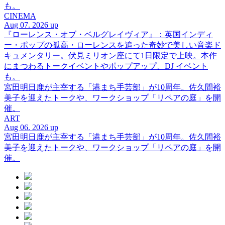
も。
CINEMA
Aug 07. 2026 up
『ローレンス・オブ・ベルグレイヴィア』：英国インディ
ー・ポップの孤高・ローレンスを追った奇妙で美しい音楽ド
キュメンタリー。伏見ミリオン座にて1日限定で上映。本作
にまつわるトークイベントやポップアップ、DJ イベント
も。
宮田明日鹿が主宰する「港まち手芸部」が10周年。佐久間裕
美子を迎えたトークや、ワークショップ「リペアの庭」を開
催。
ART
Aug 06. 2026 up
宮田明日鹿が主宰する「港まち手芸部」が10周年。佐久間裕
美子を迎えたトークや、ワークショップ「リペアの庭」を開
催。