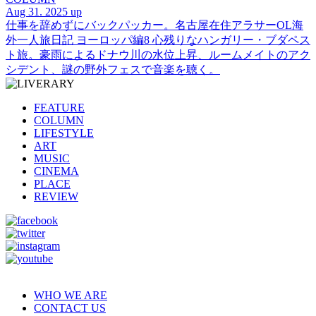
Aug 31. 2025 up
仕事を辞めずにバックパッカー。名古屋在住アラサーOL海
外一人旅日記 ヨーロッパ編8 心残りなハンガリー・ブダペス
ト旅。豪雨によるドナウ川の水位上昇、ルームメイトのアク
シデント、謎の野外フェスで音楽を聴く。
FEATURE
COLUMN
LIFESTYLE
ART
MUSIC
CINEMA
PLACE
REVIEW
WHO WE ARE
CONTACT US