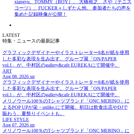
xiangyu、TOMMY（BOY）、 大橋裕之、さや（テニス
コーツ）、FUCKER＋しずたん他、 参加者たちの声を
集めた記録映像が公開！
LATEST
特集・ニュースの最新記事
グラフィックデザイナーやイラストレーター8名が紙を使用
した多彩な表現を生み出す。グループ展「ON/PAPER
vol.1」が、中村区のgallery&cafe EUREKAにて開催中。
ART
Aug 08. 2026 up
グラフィックデザイナーやイラストレーター8名が紙を使用
した多彩な表現を生み出す。グループ展「ON/PAPER
vol.1」が、中村区のgallery&cafe EUREKAにて開催中。
メリノウール100％のTシャツブランド「ONC MERINO」に
よるPOP UPが栄・unlike.にて開催。初日は飲食出店やDJで
賑わう、夏祭りイベントも。
LIFE STYLE
Aug 07. 2026 up
メリノウール100％のTシャツブランド「ONC MERINO」に