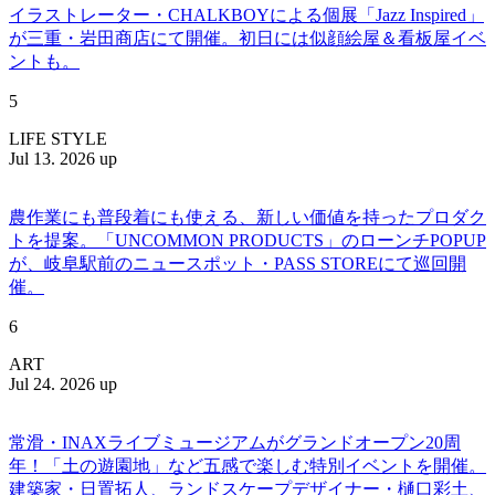
イラストレーター・CHALKBOYによる個展「Jazz Inspired」
が三重・岩田商店にて開催。初日には似顔絵屋＆看板屋イベ
ントも。
5
LIFE STYLE
Jul 13. 2026 up
農作業にも普段着にも使える、新しい価値を持ったプロダク
トを提案。「UNCOMMON PRODUCTS」のローンチPOPUP
が、岐阜駅前のニュースポット・PASS STOREにて巡回開
催。
6
ART
Jul 24. 2026 up
常滑・INAXライブミュージアムがグランドオープン20周
年！「土の遊園地」など五感で楽しむ特別イベントを開催。
建築家・日置拓人、ランドスケープデザイナー・樋口彩土、