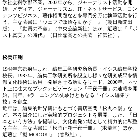
学社会科学部卒業。2003年から、ジャーナリスト活動を開
始。メディア、ジャーナリズム、IT・ネットサービス、コン
テンツビジネス、著作権問題などを専門分野に執筆活動を行
う。主な著書に『ウェブで政治を動かす！』（朝日新聞出
版）、『動員の革命』（中央公論新社）ほか。近著は『「ポ
スト真実」の時代』（日比嘉高との共著・祥伝社）。
松岡正剛
1944年京都府生まれ。編集工学研究所所長・イシス編集学校
校長。1987年、編集工学研究所を設立し様々な研究成果を情
報文化技術に応用・発展させる活動をリード。2000年、ネッ
ト上に壮大なブックナビゲーション「千夜千冊」の連載を開
始。同年、eラーニングの先駆けともなる「イシス編集学
校」を創立。
近年は、編集的世界観にもとづく書店空間「松丸本舗」な
ど、本を媒介にした実験的プロジェクトを展開。また、「日
本という方法」を提唱し、文化創発の場として精力的に私塾
を主宰。主な著書に『松岡正剛千夜千冊』（求龍堂）ほか。
近著は『擬 MODOKI』（春秋社）。