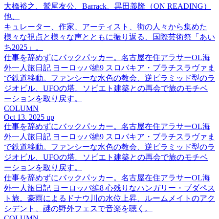
大橋裕之、鷲尾友公、Barrack、黒田義隆（ON READING）
他、
キュレーター、作家、アーティスト、街の人々から集めた
様々な視点と様々な声とともに振り返る、国際芸術祭「あい
ち2025」。
仕事を辞めずにバックパッカー。名古屋在住アラサーOL海
外一人旅日記 ヨーロッパ編9 スロバキア・ブラチスラヴァま
で鉄道移動。ファンシーな水色の教会、逆ピラミッド型のラ
ジオビル、UFOの塔。ソビエト建築との再会で旅のモチベ
ーションを取り戻す。
COLUMN
Oct 13. 2025 up
仕事を辞めずにバックパッカー。名古屋在住アラサーOL海
外一人旅日記 ヨーロッパ編9 スロバキア・ブラチスラヴァま
で鉄道移動。ファンシーな水色の教会、逆ピラミッド型のラ
ジオビル、UFOの塔。ソビエト建築との再会で旅のモチベ
ーションを取り戻す。
仕事を辞めずにバックパッカー。名古屋在住アラサーOL海
外一人旅日記 ヨーロッパ編8 心残りなハンガリー・ブダペス
ト旅。豪雨によるドナウ川の水位上昇、ルームメイトのアク
シデント、謎の野外フェスで音楽を聴く。
COLUMN