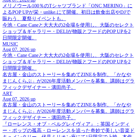
メリノウール100％のTシャツブランド「ONC MERINO」に
よるPOP UPが栄・unlike.にて開催。初日は飲食出店やDJで
賑わう、夏祭りイベントも。
今池・Cane Caneと大大大の2会場を使用し、大阪のセレクト
ショップ＆ギャラリー・DELIが物販とフードのPOP UPを2
日間限定開催。
MUSIC
Aug 07. 2026 up
今池・Cane Caneと大大大の2会場を使用し、大阪のセレクト
ショップ＆ギャラリー・DELIが物販とフードのPOP UPを2
日間限定開催。
名古屋・金山のストーリーを集めてZINEを制作。「かなや
まじんくらぶ」が2026年度活動メンバーを募集。講師はグラ
フィックデザイナー・溝田尚子。
ART
Aug 07. 2026 up
名古屋・金山のストーリーを集めてZINEを制作。「かなや
まじんくらぶ」が2026年度活動メンバーを募集。講師はグラ
フィックデザイナー・溝田尚子。
『ローレンス・オブ・ベルグレイヴィア』：英国インディ
ー・ポップの孤高・ローレンスを追った奇妙で美しい音楽ド
キュメンタリー。伏見ミリオン座にて1日限定で上映。本作