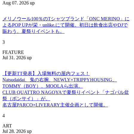
Aug 07. 2026 up
メリノウール100％のTシャツブランド「ONC MERINO」に
よるPOP UPが栄・unlike.にて開催。初日は飲食出店やDJで
賑わう、夏祭りイベントも。
3
FEATURE
Jul 31. 2026 up
【更新TT発表】入場無料の屋内フェス！
Natsudaidai、鬼の右腕、NEWLY×TRIPPYHOUSING、
TOMMY（BOY）、MOOLAら出演。
CLUB QUATTRO NAGOYAで夏祭りイベント「ナゴパル盆
祭（ボンサイ）」が、
名古屋PARCO×LIVERARY主催企画として開催。
4
ART
Jul 28. 2026 up