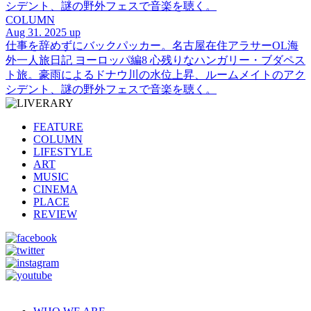
シデント、謎の野外フェスで音楽を聴く。
COLUMN
Aug 31. 2025 up
仕事を辞めずにバックパッカー。名古屋在住アラサーOL海
外一人旅日記 ヨーロッパ編8 心残りなハンガリー・ブダペス
ト旅。豪雨によるドナウ川の水位上昇、ルームメイトのアク
シデント、謎の野外フェスで音楽を聴く。
FEATURE
COLUMN
LIFESTYLE
ART
MUSIC
CINEMA
PLACE
REVIEW