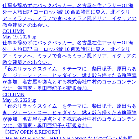
仕事を辞めずにバックパッカー。名古屋在住アラサーOL海
外一人旅日記 ヨーロッパ編 10 西欧諸国に突入、北イタリ
ア・ミラノへ。ミラノで食べるミラノ風ドリア、イタリアの
教会建築との出会い。
COLUMN
May 19. 2026 up
仕事を辞めずにバックパッカー。名古屋在住アラサーOL海
外一人旅日記 ヨーロッパ編 10 西欧諸国に突入、北イタリ
ア・ミラノへ。ミラノで食べるミラノ風ドリア、イタリアの
教会建築との出会い。
「夜のリラックスタイム」をテーマに、柴田聡子、原田ちあ
き、ジェーン・スー、ヒャダイン、燃え殻ら錚々たる執筆陣
が参加。名古屋を拠点とする株式会社中村のコラムコンテン
ツに、漫画家・奥田亜紀子が新規参加。
COLUMN
May 19. 2026 up
「夜のリラックスタイム」をテーマに、柴田聡子、原田ちあ
き、ジェーン・スー、ヒャダイン、燃え殻ら錚々たる執筆陣
が参加。名古屋を拠点とする株式会社中村のコラムコンテン
ツに、漫画家・奥田亜紀子が新規参加。
【NEW OPEN＆REPORT】
THE NORTH FACE、HELLY HANSENなどのブランドを展