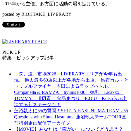
2015年から主催。多方面に活動の場を拡げている。
posted by R.OHTAKE_LIVERARY
PICK UP
特集・ピックアップ記事
「森、道、市場2026」LIVERARYエリアが今年も出
現。 過去最多60店以上が各地から出店。 呂布カルマと
トリプルファイヤー吉田によるラップバトル、
Campanella & RAMZA、hyunis1000、徳利、Licaxxx、
TOMMY、川辺素、 食品まつり、E.O.U、Kotsuらが出
演する新ステージも！
蓮沼執太に55の質問！SHUTA HASUNUMA TEAM - 55
Questions with Shuta Hasunuma 蓮沼執太チームTOUR直
前特別企画配信アーカイブ
【MOVIE】あなたは「障がい」についてどう思う？