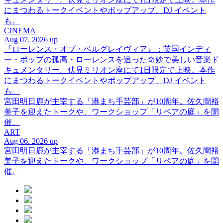
にまつわるトークイベントやポップアップ、DJ イベント
も。
CINEMA
Aug 07. 2026 up
『ローレンス・オブ・ベルグレイヴィア』：英国インディ
ー・ポップの孤高・ローレンスを追った奇妙で美しい音楽ド
キュメンタリー。伏見ミリオン座にて1日限定で上映。本作
にまつわるトークイベントやポップアップ、DJ イベント
も。
宮田明日鹿が主宰する「港まち手芸部」が10周年。佐久間裕
美子を迎えたトークや、ワークショップ「リペアの庭」を開
催。
ART
Aug 06. 2026 up
宮田明日鹿が主宰する「港まち手芸部」が10周年。佐久間裕
美子を迎えたトークや、ワークショップ「リペアの庭」を開
催。