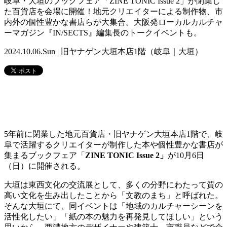
岐阜・大垣のブックフェア「ZINE TONIC Issue 2」が閉業し
た百貨店を会場に開催！地元クリエイターによる制作物、市
内外の個性豊かな書店らが大集合。大阪発ローカルカルチャ
ーマガジン『IN/SECTS』編集長のトークイベントも。
2024.10.06.Sun | 旧ヤナゲン大垣本店1階（岐阜｜大垣）
5年前に閉業した地元百貨店・旧ヤナゲン大垣本店1階で、岐
阜で活躍するクリエイターが制作した本や個性豊かな書店が
集まるブックフェア「
ZINE TONIC Issue 2」
が10月6日
（日）に開催される。
大垣は東西文化の交流展として、多くの分野にわたって質の
高い文化を生み出したことから「文教のまち」と呼ばれた。
そんな大垣にて、同イベントは「地域のカルチャーシーンを
活性化したい」「紙の本の魅力を再発見してほしい」という