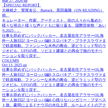
Mar 27. 2026 up
【SPECIAL REPORT】
大橋裕之、鷲尾友公、Barrack、黒田義隆（ON READING）
他、
キュレーター、作家、アーティスト、街の人々から集めた
様々な視点と様々な声とともに振り返る、国際芸術祭「あい
ち2025」。
仕事を辞めずにバックパッカー。名古屋在住アラサーOL海
外一人旅日記 ヨーロッパ編9 スロバキア・ブラチスラヴァま
で鉄道移動。ファンシーな水色の教会、逆ピラミッド型のラ
ジオビル、UFOの塔。ソビエト建築との再会で旅のモチベ
ーションを取り戻す。
COLUMN
Oct 13. 2025 up
仕事を辞めずにバックパッカー。名古屋在住アラサーOL海
外一人旅日記 ヨーロッパ編9 スロバキア・ブラチスラヴァま
で鉄道移動。ファンシーな水色の教会、逆ピラミッド型のラ
ジオビル、UFOの塔。ソビエト建築との再会で旅のモチベ
ーションを取り戻す。
仕事を辞めずにバックパッカー。名古屋在住アラサーOL海
外一人旅日記 ヨーロッパ編8 心残りなハンガリー・ブダペス
ト旅。豪雨によるドナウ川の水位上昇、ルームメイトのアク