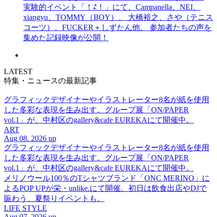
実験的イベント「！⇄！」にて、Campanella、NEI、
xiangyu、TOMMY（BOY）、 大橋裕之、さや（テニス
コーツ）、FUCKER＋しずたん他、 参加者たちの声を
集めた記録映像が公開！
LATEST
特集・ニュースの最新記事
グラフィックデザイナーやイラストレーター8名が紙を使用
した多彩な表現を生み出す。グループ展「ON/PAPER
vol.1」が、中村区のgallery&cafe EUREKAにて開催中。
ART
Aug 08. 2026 up
グラフィックデザイナーやイラストレーター8名が紙を使用
した多彩な表現を生み出す。グループ展「ON/PAPER
vol.1」が、中村区のgallery&cafe EUREKAにて開催中。
メリノウール100％のTシャツブランド「ONC MERINO」に
よるPOP UPが栄・unlike.にて開催。初日は飲食出店やDJで
賑わう、夏祭りイベントも。
LIFE STYLE
Aug 07. 2026 up