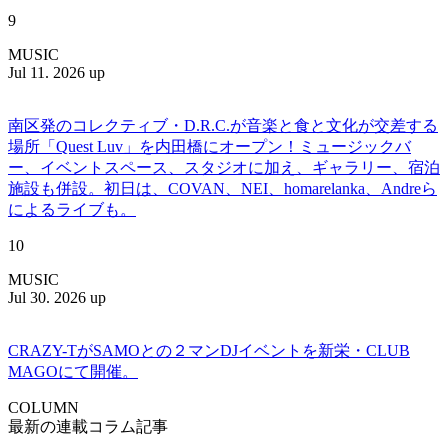
9
MUSIC
Jul 11. 2026 up
南区発のコレクティブ・D.R.C.が⾳楽と⾷と⽂化が交差する
場所「Quest Luv」を内田橋にオープン！ミュージックバ
ー、イベントスペース、スタジオに加え、ギャラリー、宿泊
施設も併設。初日は、COVAN、NEI、homarelanka、Andreら
によるライブも。
10
MUSIC
Jul 30. 2026 up
CRAZY-TがSAMOとの２マンDJイベントを新栄・CLUB
MAGOにて開催。
COLUMN
最新の連載コラム記事