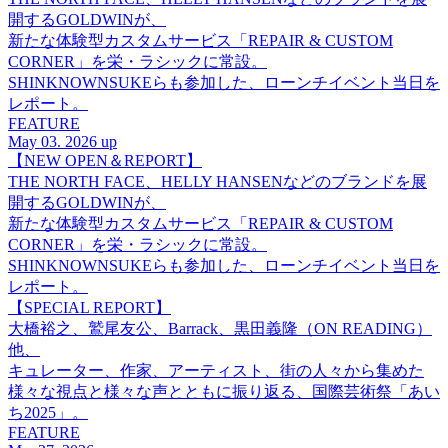
開するGOLDWINが、
新たな体験型カスタムサービス「REPAIR & CUSTOM
CORNER」を栄・ラシックに常設。
SHINKNOWNSUKEらも参加した、ローンチイベント当日を
レポート。
FEATURE
May 03. 2026 up
【NEW OPEN＆REPORT】
THE NORTH FACE、HELLY HANSENなどのブランドを展
開するGOLDWINが、
新たな体験型カスタムサービス「REPAIR & CUSTOM
CORNER」を栄・ラシックに常設。
SHINKNOWNSUKEらも参加した、ローンチイベント当日を
レポート。
【SPECIAL REPORT】
大橋裕之、鷲尾友公、Barrack、黒田義隆（ON READING）
他、
キュレーター、作家、アーティスト、街の人々から集めた
様々な視点と様々な声とともに振り返る、国際芸術祭「あい
ち2025」。
FEATURE