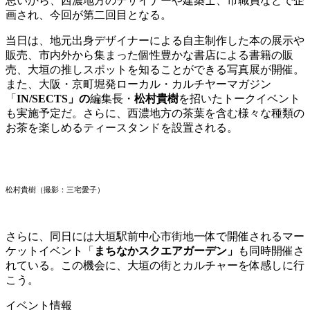
思いから、西濃地方のデザイナーや建築士、市職員などで企
画され、今回が第二回目となる。
当日は、地元出身デザイナーによる自主制作した本の展示や
販売、市内外から集まった個性豊かな書店による書籍の販
売、大垣の推しスポットを知ることができる写真展が開催。
また、大阪・
京町堀発ローカル・カルチヤーマガジン
「
IN/SECTS」の
編集長・
松村貴樹
を招いたトークイベント
も実施予定だ。さらに、⻄濃地方の茶葉を含む様々な種類の
お茶を楽しめるティースタンドを設置される。
松村貴樹（撮影：三宅愛子）
さらに、同日には大垣駅前中心市街地一体で開催されるマー
ケットイベント「
まちなかスクエアガーデン」
も同時開催さ
れている。この機会に、大垣の街とカルチャーを体感しに行
こう。
イベント情報