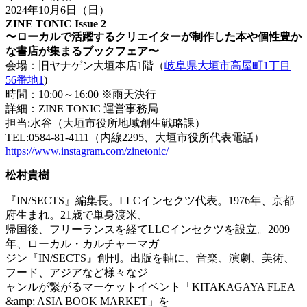
2024年10月6日（日）
ZINE TONIC Issue 2
〜
ローカルで活躍するクリエイターが制作した本や個性豊か
な書店が
集まるブックフェア〜
会場：旧ヤナゲン大垣本店1階（
岐阜県大垣市高屋町1丁目
56番地1
)
時間：10:00～16:00 ※雨天決行
詳細：ZINE TONIC 運営事務局
担当:水谷（大垣市役所地域創生戦略課）
TEL:0584-81-4111（内線2295、大垣市役所代表電話）
https://www.instagram.com/zinetonic/
松村貴樹
『IN/SECTS』編集長。LLCインセクツ代表。1976年、京都
府生まれ。21歳で単身渡米、
帰国後、フリーランスを経てLLCインセクツを設立。2009
年、ローカル・カルチャーマガ
ジン『IN/SECTS』創刊。出版を軸に、音楽、演劇、美術、
フード、アジアなど様々なジ
ャンルが繋がるマーケットイベント「KITAKAGAYA FLEA
&amp; ASIA BOOK MARKET」を