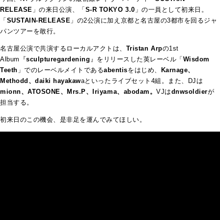
RELEASE
」の来日公演、「
S-R TOKYO 3.0
」の一員として初来日。
「
SUSTAIN-RELEASE
」の2公演に加え京都と名古屋の3都市を回るジャ
パンツアーを敢行。
名古屋公演で共演するローカルアクトは、
Tristan Arp
の1st
Album『
sculpturegardening
』をリリースした英レーベル「
Wisdom
Teeth
」でのレーベルメイトである
abentis
をはじめ、
Karnage、
Methodd、daiki hayakaw
aといったライブセット4組。また、DJは
mionn、ATOSONE、Mrs.P、Iriyama、abodam。
VJは
dnwsoldier
が
担当する。
初来日のこの機会、是非足を運んでみてほしい。