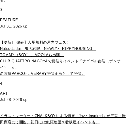
も。
3
FEATURE
Jul 31. 2026 up
【更新TT発表】入場無料の屋内フェス！
Natsudaidai、鬼の右腕、NEWLY×TRIPPYHOUSING、
TOMMY（BOY）、MOOLAら出演。
CLUB QUATTRO NAGOYAで夏祭りイベント「ナゴパル盆祭（ボンサ
イ）」が、
名古屋PARCO×LIVERARY主催企画として開催。
4
ART
Jul 28. 2026 up
イラストレーター・CHALKBOYによる個展「Jazz Inspired」が三重・岩
田商店にて開催。初日には似顔絵屋＆看板屋イベントも。