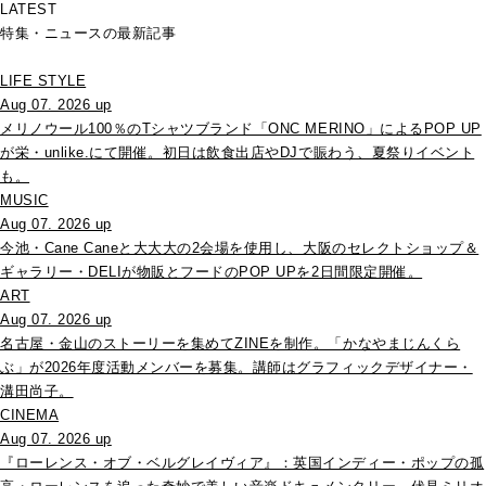
LATEST
特集・ニュースの最新記事
LIFE STYLE
Aug 07. 2026 up
メリノウール100％のTシャツブランド「ONC MERINO」によるPOP UP
が栄・unlike.にて開催。初日は飲食出店やDJで賑わう、夏祭りイベント
も。
MUSIC
Aug 07. 2026 up
今池・Cane Caneと大大大の2会場を使用し、大阪のセレクトショップ＆
ギャラリー・DELIが物販とフードのPOP UPを2日間限定開催。
ART
Aug 07. 2026 up
名古屋・金山のストーリーを集めてZINEを制作。「かなやまじんくら
ぶ」が2026年度活動メンバーを募集。講師はグラフィックデザイナー・
溝田尚子。
CINEMA
Aug 07. 2026 up
『ローレンス・オブ・ベルグレイヴィア』：英国インディー・ポップの孤