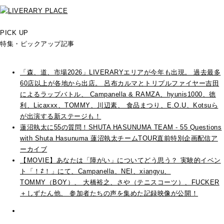
PICK UP
特集・ピックアップ記事
「森、道、市場2026」LIVERARYエリアが今年も出現。 過去最多
60店以上が各地から出店。 呂布カルマとトリプルファイヤー吉田
によるラップバトル、 Campanella & RAMZA、hyunis1000、徳
利、Licaxxx、TOMMY、川辺素、 食品まつり、E.O.U、Kotsuら
が出演する新ステージも！
蓮沼執太に55の質問！SHUTA HASUNUMA TEAM - 55 Questions
with Shuta Hasunuma 蓮沼執太チームTOUR直前特別企画配信ア
ーカイブ
【MOVIE】あなたは「障がい」についてどう思う？ 実験的イベン
ト「！⇄！」にて、Campanella、NEI、xiangyu、
TOMMY（BOY）、 大橋裕之、さや（テニスコーツ）、FUCKER
＋しずたん他、 参加者たちの声を集めた記録映像が公開！