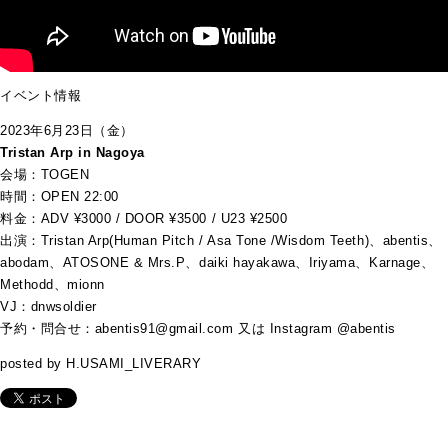
イベント情報
2023年6月23日（金）
Tristan Arp in Nagoya
会場：TOGEN
時間：OPEN 22:00
料金：ADV ¥3000 / DOOR ¥3500 / U23 ¥2500
出演：Tristan Arp(Human Pitch / Asa Tone /Wisdom Teeth)、abentis
、
abodam
、
ATOSONE & Mrs.P
、
daiki hayakawa
、
Iriyama
、
Karnage
、
Methodd
、
mionn
VJ：dnwsoldier
予約・問合せ：abentis91@gmail.com 又は Instagram @abentis
posted by H.USAMI_LIVERARY