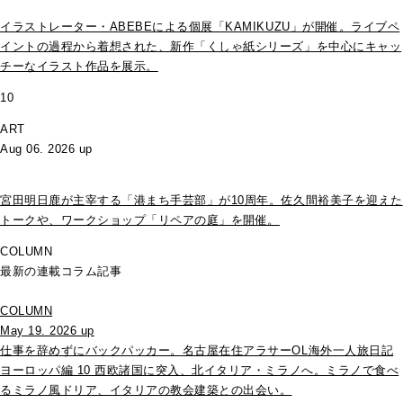
イラストレーター・ABEBEによる個展「KAMIKUZU」が開催。ライブペ
イントの過程から着想された、新作「くしゃ紙シリーズ」を中心にキャッ
チーなイラスト作品を展示。
10
ART
Aug 06. 2026 up
宮田明日鹿が主宰する「港まち手芸部」が10周年。佐久間裕美子を迎えた
トークや、ワークショップ「リペアの庭」を開催。
COLUMN
最新の連載コラム記事
COLUMN
May 19. 2026 up
仕事を辞めずにバックパッカー。名古屋在住アラサーOL海外一人旅日記
ヨーロッパ編 10 西欧諸国に突入、北イタリア・ミラノへ。ミラノで食べ
るミラノ風ドリア、イタリアの教会建築との出会い。