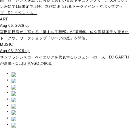
高・ローレンスを追った奇妙で美しい音楽ドキュメンタリー。伏見ミリオ
ン座にて1日限定で上映。本作にまつわるトークイベントやポップアッ
プ、DJ イベントも。
ART
Aug 06. 2026 up
宮田明日鹿が主宰する「港まち手芸部」が10周年。佐久間裕美子を迎えた
トークや、ワークショップ「リペアの庭」を開催。
MUSIC
Aug 03. 2026 up
サンフランシスコ・ベイエリアを代表するレジェンドの一人、DJ GARTH
が新栄・CLUB MAGOに登場。