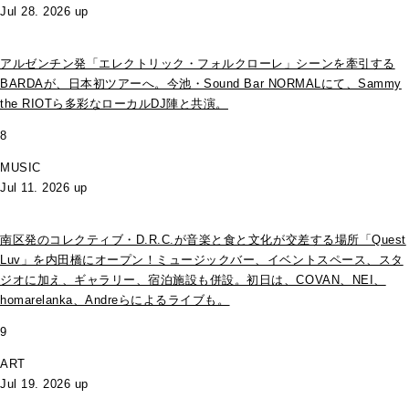
Jul 28. 2026 up
アルゼンチン発「エレクトリック・フォルクローレ」シーンを牽引する
BARDAが、日本初ツアーへ。今池・Sound Bar NORMALにて、Sammy
the RIOTら多彩なローカルDJ陣と共演。
8
MUSIC
Jul 11. 2026 up
南区発のコレクティブ・D.R.C.が⾳楽と⾷と⽂化が交差する場所「Quest
Luv」を内田橋にオープン！ミュージックバー、イベントスペース、スタ
ジオに加え、ギャラリー、宿泊施設も併設。初日は、COVAN、NEI、
homarelanka、Andreらによるライブも。
9
ART
Jul 19. 2026 up