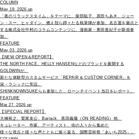
COLUMN
May 19. 2026 up
「夜のリラックスタイム」をテーマに、柴田聡子、原田ちあき、ジェー
ン・スー、ヒャダイン、燃え殻ら錚々たる執筆陣が参加。名古屋を拠点と
する株式会社中村のコラムコンテンツに、漫画家・奥田亜紀子が新規参
加。
FEATURE
May 03. 2026 up
【NEW OPEN＆REPORT】
THE NORTH FACE、HELLY HANSENなどのブランドを展開する
GOLDWINが、
新たな体験型カスタムサービス「REPAIR & CUSTOM CORNER」を
栄・ラシックに常設。
SHINKNOWNSUKEらも参加した、ローンチイベント当日をレポート。
FEATURE
Mar 27. 2026 up
【SPECIAL REPORT】
大橋裕之、鷲尾友公、Barrack、黒田義隆（ON READING）他、
キュレーター、作家、アーティスト、街の人々から集めた
様々な視点と様々な声とともに振り返る、国際芸術祭「あいち2025」。
COLUMN