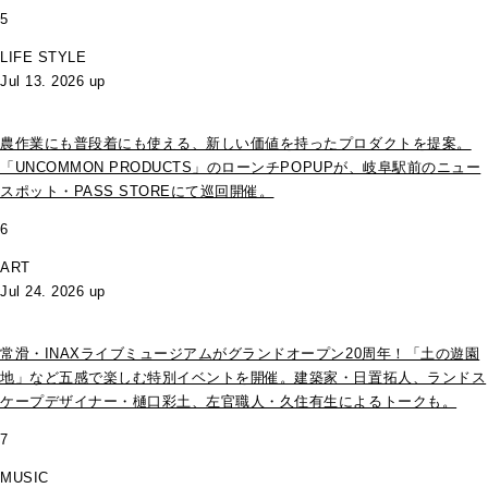
5
LIFE STYLE
Jul 13. 2026 up
農作業にも普段着にも使える、新しい価値を持ったプロダクトを提案。
「UNCOMMON PRODUCTS」のローンチPOPUPが、岐阜駅前のニュー
スポット・PASS STOREにて巡回開催。
6
ART
Jul 24. 2026 up
常滑・INAXライブミュージアムがグランドオープン20周年！「土の遊園
地」など五感で楽しむ特別イベントを開催。建築家・日置拓人、ランドス
ケープデザイナー・樋口彩土、左官職人・久住有生によるトークも。
7
MUSIC