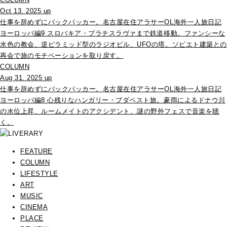
Oct 13. 2025 up
仕事を辞めずにバックパッカー。名古屋在住アラサーOL海外一人旅日記
ヨーロッパ編9 スロバキア・ブラチスラヴァまで鉄道移動。ファンシーな
水色の教会、逆ピラミッド型のラジオビル、UFOの塔。ソビエト建築との
再会で旅のモチベーションを取り戻す。
COLUMN
Aug 31. 2025 up
仕事を辞めずにバックパッカー。名古屋在住アラサーOL海外一人旅日記
ヨーロッパ編8 心残りなハンガリー・ブダペスト旅。豪雨によるドナウ川
の水位上昇、ルームメイトのアクシデント、謎の野外フェスで音楽を聴
く。
FEATURE
COLUMN
LIFESTYLE
ART
MUSIC
CINEMA
PLACE