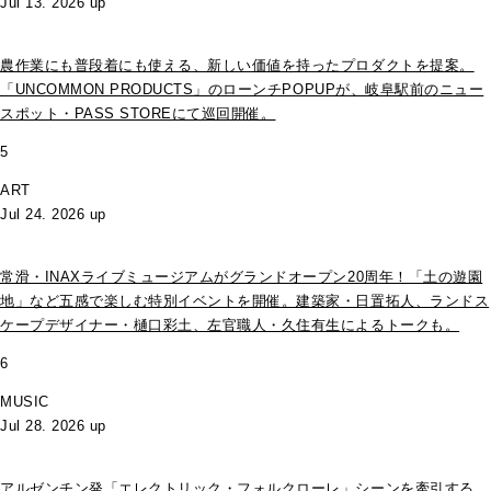
Jul 13. 2026 up
農作業にも普段着にも使える、新しい価値を持ったプロダクトを提案。
「UNCOMMON PRODUCTS」のローンチPOPUPが、岐阜駅前のニュー
スポット・PASS STOREにて巡回開催。
5
ART
Jul 24. 2026 up
常滑・INAXライブミュージアムがグランドオープン20周年！「土の遊園
地」など五感で楽しむ特別イベントを開催。建築家・日置拓人、ランドス
ケープデザイナー・樋口彩土、左官職人・久住有生によるトークも。
6
MUSIC
Jul 28. 2026 up
アルゼンチン発「エレクトリック・フォルクローレ」シーンを牽引する