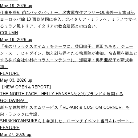
May 19. 2026 up
仕事を辞めずにバックパッカー。名古屋在住アラサーOL海外一人旅日記
ヨーロッパ編 10 西欧諸国に突入、北イタリア・ミラノへ。ミラノで食べ
るミラノ風ドリア、イタリアの教会建築との出会い。
COLUMN
May 19. 2026 up
「夜のリラックスタイム」をテーマに、柴田聡子、原田ちあき、ジェー
ン・スー、ヒャダイン、燃え殻ら錚々たる執筆陣が参加。名古屋を拠点と
する株式会社中村のコラムコンテンツに、漫画家・奥田亜紀子が新規参
加。
FEATURE
May 03. 2026 up
【NEW OPEN＆REPORT】
THE NORTH FACE、HELLY HANSENなどのブランドを展開する
GOLDWINが、
新たな体験型カスタムサービス「REPAIR & CUSTOM CORNER」を
栄・ラシックに常設。
SHINKNOWNSUKEらも参加した、ローンチイベント当日をレポート。
FEATURE
Mar 27. 2026 up