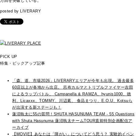
万回を突破している。
posted by LIVERARY
PICK UP
特集・ピックアップ記事
「森、道、市場2026」LIVERARYエリアが今年も出現。 過去最多
60店以上が各地から出店。 呂布カルマとトリプルファイヤー吉田
によるラップバトル、 Campanella & RAMZA、hyunis1000、徳
利、Licaxxx、TOMMY、川辺素、 食品まつり、E.O.U、Kotsuら
が出演する新ステージも！
蓮沼執太に55の質問！SHUTA HASUNUMA TEAM - 55 Questions
with Shuta Hasunuma 蓮沼執太チームTOUR直前特別企画配信ア
ーカイブ
【MOVIE】あなたは「障がい」についてどう思う？ 実験的イベン