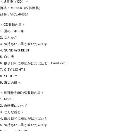
＜通常盤（CD）＞
価格：￥2,600（税抜価格）
品番：VICL-64814
＜CD収録内容＞
1. 夏のドキドキ
2. なんかさ
3. 気持ちいい風が吹いたんです
4. SUNDAYS BEST
5. 白い光
6. 散歩日和に布団がぱたぱたと（Band ver.）
7. CITY LIGHTS
8. SURELY
9. 海辺の町へ
＜初回盤特典DVD収録内容＞
1. Motel
2. 自転車にのって
3. どんな感じ？
4. 散歩日和に布団がぱたぱたと
5. 気持ちいい風が吹いたんです