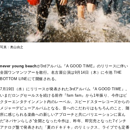
写真：奥山由之
never young beach
が3rdアルバム『A GOOD TIME』のリリースに伴い
全国ワンマンツアーを敢行。名古屋公演は9月14日（木）に今池 THE
BOTTOM LINEにて開催される。
7月19日（水）にリリースが発表された3rdアルバム『A GOOD TIME』。
いまだロングセールスを続ける前作『fam fam』から1年振り、今作はビ
クターエンタテインメント内のレーベル、スピードスターレコーズからの
メジャーデビューアルバムとなる。音へのこだわりはもちろんのこと、随
所に感じられる楽曲への新しいアプローチと共にバリエーションに富ん
だ“ネバヤンらしさ”全開となった今作は、昨年、即完売となった7インチ
アナログ盤で発表された「夏のドキドキ」のリミックス、ライブでも定番