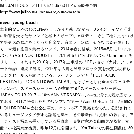
問：JAILHOUSE／TEL 052-936-6041／web優先予約
http://www.jailhouse.jp/never-young-beach/
never young beach
土着的な日本の歌のDNAをしっかりと残しながら、USインディなど洋楽
に影響を受けたサウンドと極上のポップなメロディ、そして地に足をつけ
て等身大の歌詞をうたった音楽で、音楽シーンに一石を投じる存在とし
て、今最も注目を集めるバンド。2014年春に結成、2015年5月に1stアル
バム『YASHINOKI HOUSE』、2016年6月に2ndアルバム『fam fam』を
リリース、それぞれ2016年、2017年上半期の『CDショップ大賞』ノミネ
ート作品に連続で選出、2017年は入賞と関東ブロック賞を受賞し現在も
ロングセールスを続けている。ライブシーンでも「FUJI ROCK
FESTIVAL」「COUNTDOWN JAPAN」をはじめとした全国のフェステ
ィバルや、スペースシャワーTVが主催する｢スペースシャワー列伝
JAPAN TOUR 2017 ～10th ANNIVERSARY～｣への出演で人気が広がっ
ており、4月に開催した初のワンマンツアー『April O’Neal』は、2日間の
LIQUIDROOMを含む全公演のチケットが即日完売となった。公開されて
いるミュージックビデオも話題を集め、その最新作「お別れの歌」は、ア
ーティスト写真も手がけている写真家・映像作家の奥山由之が監督、女
優・小松菜奈が出演。昨年12月に公開され、YouTubeでの再生回数は180