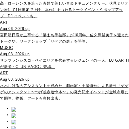
高・ローレンスを追った奇妙で美しい音楽ドキュメンタリー。伏見ミリオ
ン座にて1日限定で上映。本作にまつわるトークイベントやポップアッ
プ、DJ イベントも。
ART
Aug 06. 2026 up
宮田明日鹿が主宰する「港まち手芸部」が10周年。佐久間裕美子を迎えた
トークや、ワークショップ「リペアの庭」を開催。
MUSIC
Aug 03. 2026 up
サンフランシスコ・ベイエリアを代表するレジェンドの一人、DJ GARTH
が新栄・CLUB MAGOに登場。
ART
Aug 03. 2026 up
水木しげるのアシスタントを務めた、劇画家・土屋慎吾による新刊「ゲゲ
ゲのアシスタント〜つげ義春追悼本〜」の発売記念イベントが金城市場に
て開催。物販、フードも多数出店。