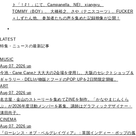
ト「！⇄！」にて、Campanella、NEI、xiangyu、
TOMMY（BOY）、 大橋裕之、さや（テニスコーツ）、FUCKER
＋しずたん他、 参加者たちの声を集めた記録映像が公開！
LATEST
特集・ニュースの最新記事
MUSIC
Aug 07. 2026 up
今池・Cane Caneと大大大の2会場を使用し、大阪のセレクトショップ＆
ギャラリー・DELIが物販とフードのPOP UPを2日間限定開催。
ART
Aug 07. 2026 up
名古屋・金山のストーリーを集めてZINEを制作。「かなやまじんくら
ぶ」が2026年度活動メンバーを募集。講師はグラフィックデザイナー・
溝田尚子。
CINEMA
Aug 07. 2026 up
『ローレンス・オブ・ベルグレイヴィア』：英国インディー・ポップの孤