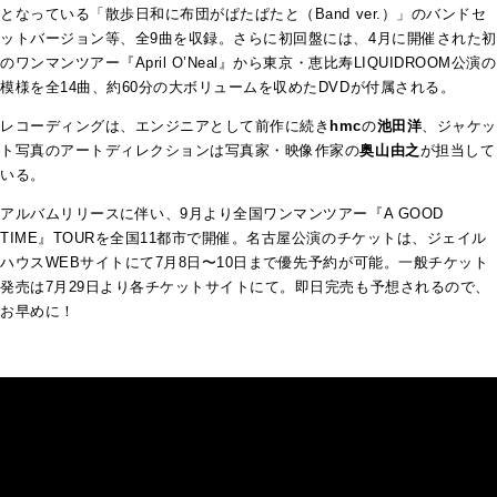
となっている「散歩日和に布団がぱたぱたと（Band ver.）」のバンドセ
ットバージョン等、全9曲を収録。さらに初回盤には、4月に開催された初
のワンマンツアー『April O’Neal』から東京・恵比寿LIQUIDROOM公演の
模様を全14曲、約60分の大ボリュームを収めたDVDが付属される。
レコーディングは、エンジニアとして前作に続き
hmc
の
池田洋
、ジャケッ
ト写真のアートディレクションは写真家・映像作家の
奥山由之
が担当して
いる。
アルバムリリースに伴い、9月より全国ワンマンツアー『A GOOD
TIME』TOURを全国11都市で開催。名古屋公演のチケットは、ジェイル
ハウスWEBサイトにて7月8日〜10日まで優先予約が可能。一般チケット
発売は7月29日より各チケットサイトにて。即日完売も予想されるので、
お早めに！