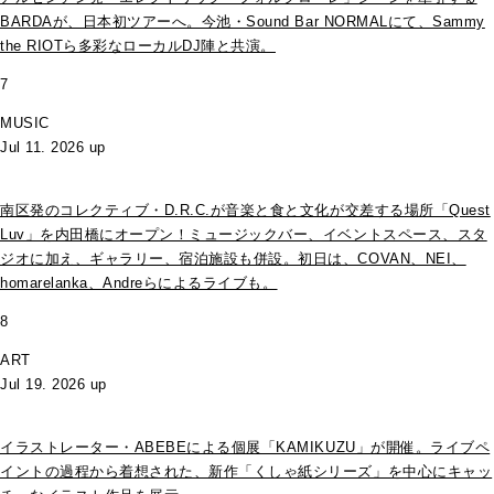
BARDAが、日本初ツアーへ。今池・Sound Bar NORMALにて、Sammy
the RIOTら多彩なローカルDJ陣と共演。
7
MUSIC
Jul 11. 2026 up
南区発のコレクティブ・D.R.C.が⾳楽と⾷と⽂化が交差する場所「Quest
Luv」を内田橋にオープン！ミュージックバー、イベントスペース、スタ
ジオに加え、ギャラリー、宿泊施設も併設。初日は、COVAN、NEI、
homarelanka、Andreらによるライブも。
8
ART
Jul 19. 2026 up
イラストレーター・ABEBEによる個展「KAMIKUZU」が開催。ライブペ
イントの過程から着想された、新作「くしゃ紙シリーズ」を中心にキャッ