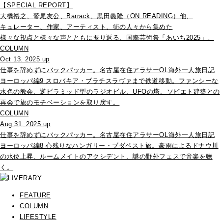
【SPECIAL REPORT】
大橋裕之、鷲尾友公、Barrack、黒田義隆（ON READING）他、
キュレーター、作家、アーティスト、街の人々から集めた
様々な視点と様々な声とともに振り返る、国際芸術祭「あいち2025」。
COLUMN
Oct 13. 2025 up
仕事を辞めずにバックパッカー。名古屋在住アラサーOL海外一人旅日記
ヨーロッパ編9 スロバキア・ブラチスラヴァまで鉄道移動。ファンシーな
水色の教会、逆ピラミッド型のラジオビル、UFOの塔。ソビエト建築との
再会で旅のモチベーションを取り戻す。
COLUMN
Aug 31. 2025 up
仕事を辞めずにバックパッカー。名古屋在住アラサーOL海外一人旅日記
ヨーロッパ編8 心残りなハンガリー・ブダペスト旅。豪雨によるドナウ川
の水位上昇、ルームメイトのアクシデント、謎の野外フェスで音楽を聴
く。
FEATURE
COLUMN
LIFESTYLE