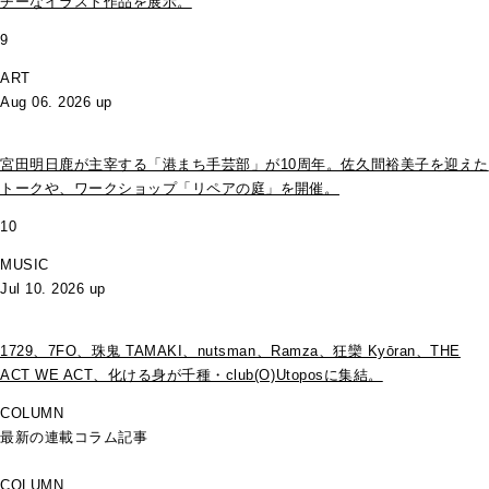
チーなイラスト作品を展示。
9
ART
Aug 06. 2026 up
宮田明日鹿が主宰する「港まち手芸部」が10周年。佐久間裕美子を迎えた
トークや、ワークショップ「リペアの庭」を開催。
10
MUSIC
Jul 10. 2026 up
1729、7FO、珠鬼 TAMAKI、nutsman、Ramza、狂欒 Kyōran、THE
ACT WE ACT、化ける身が千種・club(O)Utoposに集結。
COLUMN
最新の連載コラム記事
COLUMN