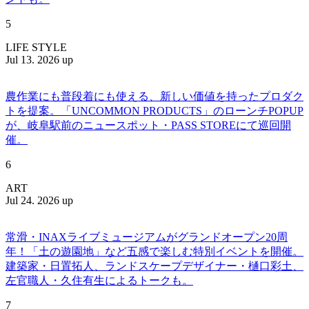
5
LIFE STYLE
Jul 13. 2026 up
農作業にも普段着にも使える、新しい価値を持ったプロダク
トを提案。「UNCOMMON PRODUCTS」のローンチPOPUP
が、岐阜駅前のニュースポット・PASS STOREにて巡回開
催。
6
ART
Jul 24. 2026 up
常滑・INAXライブミュージアムがグランドオープン20周
年！「土の遊園地」など五感で楽しむ特別イベントを開催。
建築家・日置拓人、ランドスケープデザイナー・樋口彩土、
左官職人・久住有生によるトークも。
7