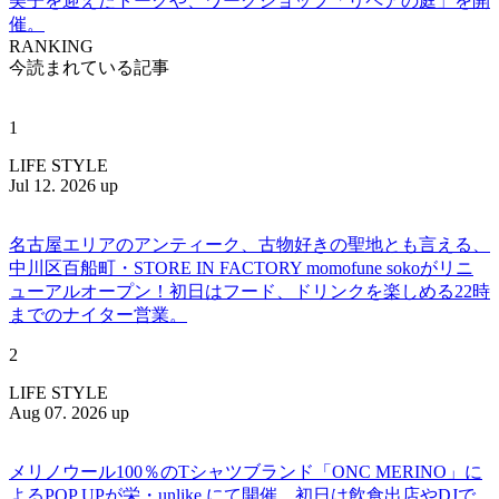
美子を迎えたトークや、ワークショップ「リペアの庭」を開
催。
RANKING
今読まれている記事
1
LIFE STYLE
Jul 12. 2026 up
名古屋エリアのアンティーク、古物好きの聖地とも言える、
中川区百船町・STORE IN FACTORY momofune sokoがリニ
ューアルオープン！初日はフード、ドリンクを楽しめる22時
までのナイター営業。
2
LIFE STYLE
Aug 07. 2026 up
メリノウール100％のTシャツブランド「ONC MERINO」に
よるPOP UPが栄・unlike.にて開催。初日は飲食出店やDJで