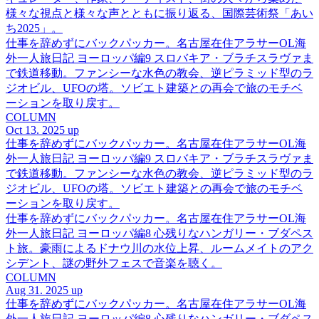
様々な視点と様々な声とともに振り返る、国際芸術祭「あい
ち2025」。
仕事を辞めずにバックパッカー。名古屋在住アラサーOL海
外一人旅日記 ヨーロッパ編9 スロバキア・ブラチスラヴァま
で鉄道移動。ファンシーな水色の教会、逆ピラミッド型のラ
ジオビル、UFOの塔。ソビエト建築との再会で旅のモチベ
ーションを取り戻す。
COLUMN
Oct 13. 2025 up
仕事を辞めずにバックパッカー。名古屋在住アラサーOL海
外一人旅日記 ヨーロッパ編9 スロバキア・ブラチスラヴァま
で鉄道移動。ファンシーな水色の教会、逆ピラミッド型のラ
ジオビル、UFOの塔。ソビエト建築との再会で旅のモチベ
ーションを取り戻す。
仕事を辞めずにバックパッカー。名古屋在住アラサーOL海
外一人旅日記 ヨーロッパ編8 心残りなハンガリー・ブダペス
ト旅。豪雨によるドナウ川の水位上昇、ルームメイトのアク
シデント、謎の野外フェスで音楽を聴く。
COLUMN
Aug 31. 2025 up
仕事を辞めずにバックパッカー。名古屋在住アラサーOL海
外一人旅日記 ヨーロッパ編8 心残りなハンガリー・ブダペス