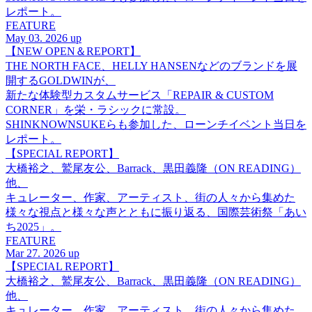
レポート。
FEATURE
May 03. 2026 up
【NEW OPEN＆REPORT】
THE NORTH FACE、HELLY HANSENなどのブランドを展
開するGOLDWINが、
新たな体験型カスタムサービス「REPAIR & CUSTOM
CORNER」を栄・ラシックに常設。
SHINKNOWNSUKEらも参加した、ローンチイベント当日を
レポート。
【SPECIAL REPORT】
大橋裕之、鷲尾友公、Barrack、黒田義隆（ON READING）
他、
キュレーター、作家、アーティスト、街の人々から集めた
様々な視点と様々な声とともに振り返る、国際芸術祭「あい
ち2025」。
FEATURE
Mar 27. 2026 up
【SPECIAL REPORT】
大橋裕之、鷲尾友公、Barrack、黒田義隆（ON READING）
他、
キュレーター、作家、アーティスト、街の人々から集めた