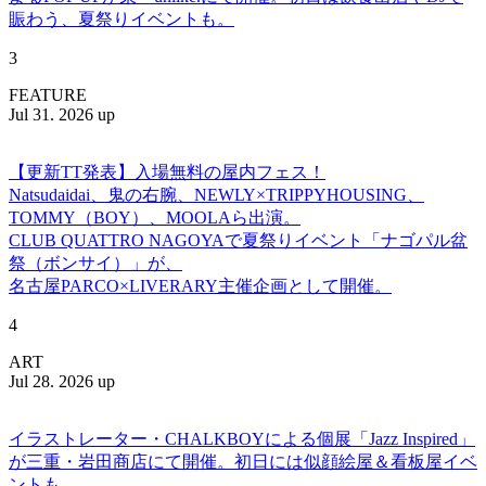
賑わう、夏祭りイベントも。
3
FEATURE
Jul 31. 2026 up
【更新TT発表】入場無料の屋内フェス！
Natsudaidai、鬼の右腕、NEWLY×TRIPPYHOUSING、
TOMMY（BOY）、MOOLAら出演。
CLUB QUATTRO NAGOYAで夏祭りイベント「ナゴパル盆
祭（ボンサイ）」が、
名古屋PARCO×LIVERARY主催企画として開催。
4
ART
Jul 28. 2026 up
イラストレーター・CHALKBOYによる個展「Jazz Inspired」
が三重・岩田商店にて開催。初日には似顔絵屋＆看板屋イベ
ントも。