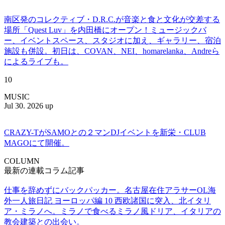
南区発のコレクティブ・D.R.C.が⾳楽と⾷と⽂化が交差する
場所「Quest Luv」を内田橋にオープン！ミュージックバ
ー、イベントスペース、スタジオに加え、ギャラリー、宿泊
施設も併設。初日は、COVAN、NEI、homarelanka、Andreら
によるライブも。
10
MUSIC
Jul 30. 2026 up
CRAZY-TがSAMOとの２マンDJイベントを新栄・CLUB
MAGOにて開催。
COLUMN
最新の連載コラム記事
仕事を辞めずにバックパッカー。名古屋在住アラサーOL海
外一人旅日記 ヨーロッパ編 10 西欧諸国に突入、北イタリ
ア・ミラノへ。ミラノで食べるミラノ風ドリア、イタリアの
教会建築との出会い。