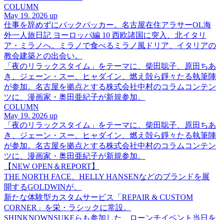
COLUMN
May 19. 2026 up
仕事を辞めずにバックパッカー。名古屋在住アラサーOL海
外一人旅日記 ヨーロッパ編 10 西欧諸国に突入、北イタリ
ア・ミラノへ。ミラノで食べるミラノ風ドリア、イタリアの
教会建築との出会い。
「夜のリラックスタイム」をテーマに、柴田聡子、原田ちあ
き、ジェーン・スー、ヒャダイン、燃え殻ら錚々たる執筆陣
が参加。名古屋を拠点とする株式会社中村のコラムコンテン
ツに、漫画家・奥田亜紀子が新規参加。
COLUMN
May 19. 2026 up
「夜のリラックスタイム」をテーマに、柴田聡子、原田ちあ
き、ジェーン・スー、ヒャダイン、燃え殻ら錚々たる執筆陣
が参加。名古屋を拠点とする株式会社中村のコラムコンテン
ツに、漫画家・奥田亜紀子が新規参加。
【NEW OPEN＆REPORT】
THE NORTH FACE、HELLY HANSENなどのブランドを展
開するGOLDWINが、
新たな体験型カスタムサービス「REPAIR & CUSTOM
CORNER」を栄・ラシックに常設。
SHINKNOWNSUKEらも参加した、ローンチイベント当日を