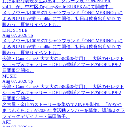
した多彩な表現を生み出す。グループ展「ON/PAPER
vol.1」が、中村区のgallery&cafe EUREKAにて開催中。
メリノウール100％のTシャツブランド「ONC MERINO」に
よるPOP UPが栄・unlike.にて開催。初日は飲食出店やDJで
賑わう、夏祭りイベントも。
LIFE STYLE
Aug 07. 2026 up
メリノウール100％のTシャツブランド「ONC MERINO」に
よるPOP UPが栄・unlike.にて開催。初日は飲食出店やDJで
賑わう、夏祭りイベントも。
今池・Cane Caneと大大大の2会場を使用し、大阪のセレクト
ショップ＆ギャラリー・DELIが物販とフードのPOP UPを2
日間限定開催。
MUSIC
Aug 07. 2026 up
今池・Cane Caneと大大大の2会場を使用し、大阪のセレクト
ショップ＆ギャラリー・DELIが物販とフードのPOP UPを2
日間限定開催。
名古屋・金山のストーリーを集めてZINEを制作。「かなや
まじんくらぶ」が2026年度活動メンバーを募集。講師はグラ
フィックデザイナー・溝田尚子。
ART