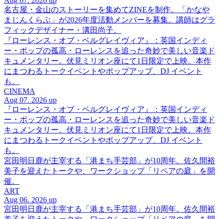
Aug 07. 2026 up
名古屋・金山のストーリーを集めてZINEを制作。「かなや
まじんくらぶ」が2026年度活動メンバーを募集。講師はグラ
フィックデザイナー・溝田尚子。
『ローレンス・オブ・ベルグレイヴィア』：英国インディ
ー・ポップの孤高・ローレンスを追った奇妙で美しい音楽ド
キュメンタリー。伏見ミリオン座にて1日限定で上映。本作
にまつわるトークイベントやポップアップ、DJ イベント
も。
CINEMA
Aug 07. 2026 up
『ローレンス・オブ・ベルグレイヴィア』：英国インディ
ー・ポップの孤高・ローレンスを追った奇妙で美しい音楽ド
キュメンタリー。伏見ミリオン座にて1日限定で上映。本作
にまつわるトークイベントやポップアップ、DJ イベント
も。
宮田明日鹿が主宰する「港まち手芸部」が10周年。佐久間裕
美子を迎えたトークや、ワークショップ「リペアの庭」を開
催。
ART
Aug 06. 2026 up
宮田明日鹿が主宰する「港まち手芸部」が10周年。佐久間裕