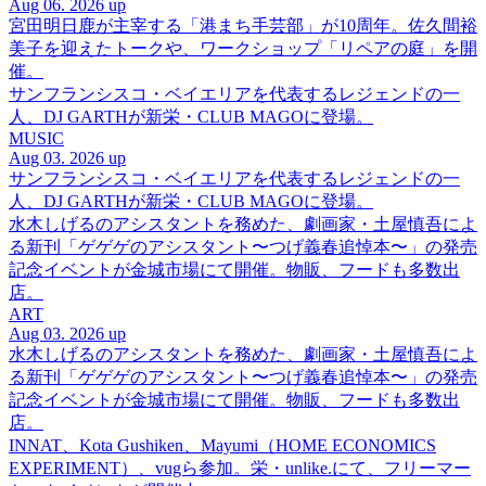
Aug 06. 2026 up
宮田明日鹿が主宰する「港まち手芸部」が10周年。佐久間裕
美子を迎えたトークや、ワークショップ「リペアの庭」を開
催。
サンフランシスコ・ベイエリアを代表するレジェンドの一
人、DJ GARTHが新栄・CLUB MAGOに登場。
MUSIC
Aug 03. 2026 up
サンフランシスコ・ベイエリアを代表するレジェンドの一
人、DJ GARTHが新栄・CLUB MAGOに登場。
水木しげるのアシスタントを務めた、劇画家・土屋慎吾によ
る新刊「ゲゲゲのアシスタント〜つげ義春追悼本〜」の発売
記念イベントが金城市場にて開催。物販、フードも多数出
店。
ART
Aug 03. 2026 up
水木しげるのアシスタントを務めた、劇画家・土屋慎吾によ
る新刊「ゲゲゲのアシスタント〜つげ義春追悼本〜」の発売
記念イベントが金城市場にて開催。物販、フードも多数出
店。
INNAT、Kota Gushiken、Mayumi（HOME ECONOMICS
EXPERIMENT）、vugら参加。栄・unlike.にて、フリーマー