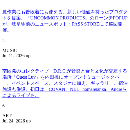
農作業にも普段着にも使える、新しい価値を持ったプロダク
トを提案。「UNCOMMON PRODUCTS」のローンチPOPUP
が、岐阜駅前のニュースポット・PASS STOREにて巡回開
催。
5
MUSIC
Jul 11. 2026 up
南区発のコレクティブ・D.R.C.が⾳楽と⾷と⽂化が交差する
場所「Quest Luv」を内田橋にオープン！ミュージックバ
ー、イベントスペース、スタジオに加え、ギャラリー、宿泊
施設も併設。初日は、COVAN、NEI、homarelanka、Andreら
によるライブも。
6
ART
Jul 24. 2026 up