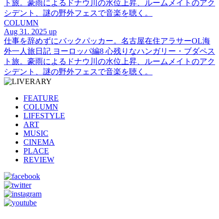
ト旅。豪雨によるドナウ川の水位上昇、ルームメイトのアク
シデント、謎の野外フェスで音楽を聴く。
COLUMN
Aug 31. 2025 up
仕事を辞めずにバックパッカー。名古屋在住アラサーOL海
外一人旅日記 ヨーロッパ編8 心残りなハンガリー・ブダペス
ト旅。豪雨によるドナウ川の水位上昇、ルームメイトのアク
シデント、謎の野外フェスで音楽を聴く。
FEATURE
COLUMN
LIFESTYLE
ART
MUSIC
CINEMA
PLACE
REVIEW