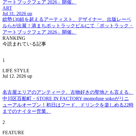
アートブックフェア 2026」開催。
ART
Jul 31. 2026 up
総勢130組を超えるアーティスト、デザイナー、出版レーベ
ルらが出展！港まちポットラックビルにて「ポットラック・
アートブックフェア 2026」開催。
RANKING
今読まれている記事
1
LIFE STYLE
Jul 12. 2026 up
名古屋エリアのアンティーク、古物好きの聖地とも言える、
中川区百船町・STORE IN FACTORY momofune sokoがリニ
ューアルオープン！初日はフード、ドリンクを楽しめる22時
までのナイター営業。
2
FEATURE