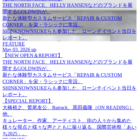
THE NORTH FACE、HELLY HANSENなどのブランドを展
開するGOLDWINが、
新たな体験型カスタムサービス「REPAIR & CUSTOM
CORNER」を栄・ラシックに常設。
SHINKNOWNSUKEらも参加した、ローンチイベント当日を
レポート。
FEATURE
May 03. 2026 up
【NEW OPEN＆REPORT】
THE NORTH FACE、HELLY HANSENなどのブランドを展
開するGOLDWINが、
新たな体験型カスタムサービス「REPAIR & CUSTOM
CORNER」を栄・ラシックに常設。
SHINKNOWNSUKEらも参加した、ローンチイベント当日を
レポート。
【SPECIAL REPORT】
大橋裕之、鷲尾友公、Barrack、黒田義隆（ON READING）
他、
キュレーター、作家、アーティスト、街の人々から集めた
様々な視点と様々な声とともに振り返る、国際芸術祭「あい
ち2025」。