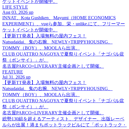
ケットイベントが開催中。
LIFE STYLE
Aug 03. 2026 up
INNAT、Kota Gushiken、Mayumi（HOME ECONOMICS
EXPERIMENT）、vugら参加。栄・unlike.にて、フリーマー
ケットイベントが開催中。
【更新TT発表】入場無料の屋内フェス！
Natsudaidai、鬼の右腕、NEWLY×TRIPPYHOUSING、
TOMMY（BOY）、MOOLAら出演。
CLUB QUATTRO NAGOYAで夏祭りイベント「ナゴパル盆
祭（ボンサイ）」が、
名古屋PARCO×LIVERARY主催企画として開催。
FEATURE
Jul 31. 2026 up
【更新TT発表】入場無料の屋内フェス！
Natsudaidai、鬼の右腕、NEWLY×TRIPPYHOUSING、
TOMMY（BOY）、MOOLAら出演。
CLUB QUATTRO NAGOYAで夏祭りイベント「ナゴパル盆
祭（ボンサイ）」が、
名古屋PARCO×LIVERARY主催企画として開催。
総勢130組を超えるアーティスト、デザイナー、出版レーベ
ルらが出展！港まちポットラックビルにて「ポットラック・