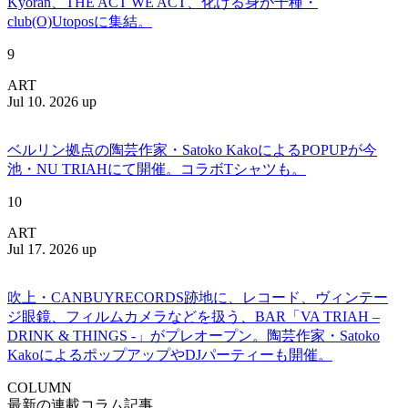
Kyōran、THE ACT WE ACT、化ける身が千種・
club(O)Utoposに集結。
9
ART
Jul 10. 2026 up
ベルリン拠点の陶芸作家・Satoko KakoによるPOPUPが今
池・NU TRIAHにて開催。コラボTシャツも。
10
ART
Jul 17. 2026 up
吹上・CANBUYRECORDS跡地に、レコード、ヴィンテー
ジ眼鏡、フィルムカメラなどを扱う、BAR「VA TRIAH –
DRINK & THINGS -」がプレオープン。陶芸作家・Satoko
KakoによるポップアップやDJパーティーも開催。
COLUMN
最新の連載コラム記事