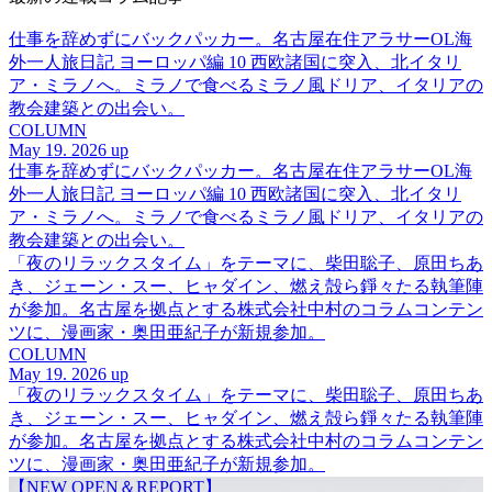
仕事を辞めずにバックパッカー。名古屋在住アラサーOL海
外一人旅日記 ヨーロッパ編 10 西欧諸国に突入、北イタリ
ア・ミラノへ。ミラノで食べるミラノ風ドリア、イタリアの
教会建築との出会い。
COLUMN
May 19. 2026 up
仕事を辞めずにバックパッカー。名古屋在住アラサーOL海
外一人旅日記 ヨーロッパ編 10 西欧諸国に突入、北イタリ
ア・ミラノへ。ミラノで食べるミラノ風ドリア、イタリアの
教会建築との出会い。
「夜のリラックスタイム」をテーマに、柴田聡子、原田ちあ
き、ジェーン・スー、ヒャダイン、燃え殻ら錚々たる執筆陣
が参加。名古屋を拠点とする株式会社中村のコラムコンテン
ツに、漫画家・奥田亜紀子が新規参加。
COLUMN
May 19. 2026 up
「夜のリラックスタイム」をテーマに、柴田聡子、原田ちあ
き、ジェーン・スー、ヒャダイン、燃え殻ら錚々たる執筆陣
が参加。名古屋を拠点とする株式会社中村のコラムコンテン
ツに、漫画家・奥田亜紀子が新規参加。
【NEW OPEN＆REPORT】