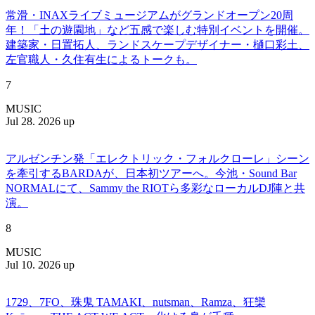
常滑・INAXライブミュージアムがグランドオープン20周
年！「土の遊園地」など五感で楽しむ特別イベントを開催。
建築家・日置拓人、ランドスケープデザイナー・樋口彩土、
左官職人・久住有生によるトークも。
7
MUSIC
Jul 28. 2026 up
アルゼンチン発「エレクトリック・フォルクローレ」シーン
を牽引するBARDAが、日本初ツアーへ。今池・Sound Bar
NORMALにて、Sammy the RIOTら多彩なローカルDJ陣と共
演。
8
MUSIC
Jul 10. 2026 up
1729、7FO、珠鬼 TAMAKI、nutsman、Ramza、狂欒