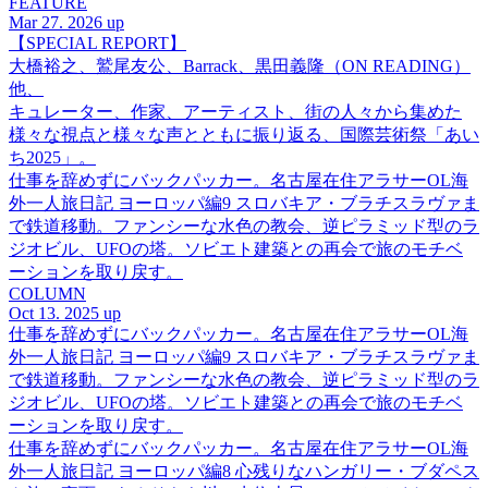
FEATURE
Mar 27. 2026 up
【SPECIAL REPORT】
大橋裕之、鷲尾友公、Barrack、黒田義隆（ON READING）
他、
キュレーター、作家、アーティスト、街の人々から集めた
様々な視点と様々な声とともに振り返る、国際芸術祭「あい
ち2025」。
仕事を辞めずにバックパッカー。名古屋在住アラサーOL海
外一人旅日記 ヨーロッパ編9 スロバキア・ブラチスラヴァま
で鉄道移動。ファンシーな水色の教会、逆ピラミッド型のラ
ジオビル、UFOの塔。ソビエト建築との再会で旅のモチベ
ーションを取り戻す。
COLUMN
Oct 13. 2025 up
仕事を辞めずにバックパッカー。名古屋在住アラサーOL海
外一人旅日記 ヨーロッパ編9 スロバキア・ブラチスラヴァま
で鉄道移動。ファンシーな水色の教会、逆ピラミッド型のラ
ジオビル、UFOの塔。ソビエト建築との再会で旅のモチベ
ーションを取り戻す。
仕事を辞めずにバックパッカー。名古屋在住アラサーOL海
外一人旅日記 ヨーロッパ編8 心残りなハンガリー・ブダペス