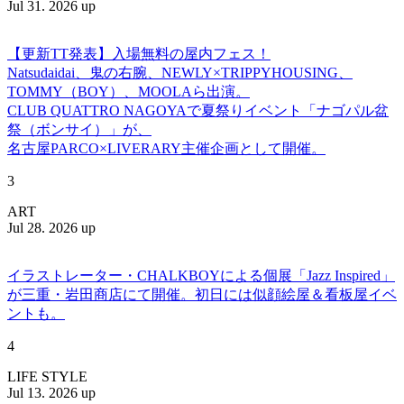
Jul 31. 2026 up
【更新TT発表】入場無料の屋内フェス！
Natsudaidai、鬼の右腕、NEWLY×TRIPPYHOUSING、
TOMMY（BOY）、MOOLAら出演。
CLUB QUATTRO NAGOYAで夏祭りイベント「ナゴパル盆
祭（ボンサイ）」が、
名古屋PARCO×LIVERARY主催企画として開催。
3
ART
Jul 28. 2026 up
イラストレーター・CHALKBOYによる個展「Jazz Inspired」
が三重・岩田商店にて開催。初日には似顔絵屋＆看板屋イベ
ントも。
4
LIFE STYLE
Jul 13. 2026 up