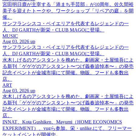
宮田明日鹿が主宰する「港まち手芸部」が10周年。佐久間裕
美子を迎えたトークや、ワークショップ「リペアの庭」を開
催。
サンフランシスコ・ベイエリアを代表するレジェンドの一
人、DJ GARTHが新栄・CLUB MAGOに登場。
MUSIC
Aug 03. 2026 up
サンフランシスコ・ベイエリアを代表するレジェンドの一
人、DJ GARTHが新栄・CLUB MAGOに登場。
水木しげるのアシスタントを務めた、劇画家・土屋慎吾によ
る新刊「ゲゲゲのアシスタント〜つげ義春追悼本〜」の発売
記念イベントが金城市場にて開催。物販、フードも多数出
店。
ART
Aug 03. 2026 up
水木しげるのアシスタントを務めた、劇画家・土屋慎吾によ
る新刊「ゲゲゲのアシスタント〜つげ義春追悼本〜」の発売
記念イベントが金城市場にて開催。物販、フードも多数出
店。
INNAT、Kota Gushiken、Mayumi（HOME ECONOMICS
EXPERIMENT）、vugら参加。栄・unlike.にて、フリーマー
ケットイベントが開催中。