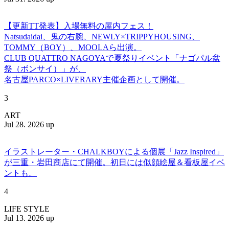
【更新TT発表】入場無料の屋内フェス！
Natsudaidai、鬼の右腕、NEWLY×TRIPPYHOUSING、
TOMMY（BOY）、MOOLAら出演。
CLUB QUATTRO NAGOYAで夏祭りイベント「ナゴパル盆
祭（ボンサイ）」が、
名古屋PARCO×LIVERARY主催企画として開催。
3
ART
Jul 28. 2026 up
イラストレーター・CHALKBOYによる個展「Jazz Inspired」
が三重・岩田商店にて開催。初日には似顔絵屋＆看板屋イベ
ントも。
4
LIFE STYLE
Jul 13. 2026 up