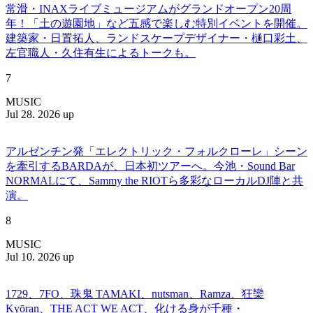
常滑・INAXライブミュージアムがグランドオープン20周
年！「土の遊園地」など五感で楽しむ特別イベントを開催。
建築家・日置拓人、ランドスケープデザイナー・樋口彩土、
左官職人・久住有生によるトークも。
7
MUSIC
Jul 28. 2026 up
アルゼンチン発「エレクトリック・フォルクローレ」シーン
を牽引するBARDAが、日本初ツアーへ。今池・Sound Bar
NORMALにて、Sammy the RIOTら多彩なローカルDJ陣と共
演。
8
MUSIC
Jul 10. 2026 up
1729、7FO、珠鬼 TAMAKI、nutsman、Ramza、狂欒
Kyōran、THE ACT WE ACT、化ける身が千種・