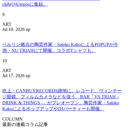
club(O)Utoposに集結。
9
ART
Jul 10. 2026 up
ベルリン拠点の陶芸作家・Satoko KakoによるPOPUPが今
池・NU TRIAHにて開催。コラボTシャツも。
10
ART
Jul 17. 2026 up
吹上・CANBUYRECORDS跡地に、レコード、ヴィンテー
ジ眼鏡、フィルムカメラなどを扱う、BAR「VA TRIAH –
DRINK & THINGS -」がプレオープン。陶芸作家・Satoko
KakoによるポップアップやDJパーティーも開催。
COLUMN
最新の連載コラム記事