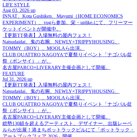
LIFE STYLE
Aug 03. 2026 up
INNAT、Kota Gushiken、Mayumi（HOME ECONOMICS
EXPERIMENT）、vugら参加。栄・unlike.にて、フリーマー
ケットイベントが開催中。
【更新TT発表】入場無料の屋内フェス！
Natsudaidai、鬼の右腕、NEWLY×TRIPPYHOUSING、
TOMMY（BOY）、MOOLAら出演。
CLUB QUATTRO NAGOYAで夏祭りイベント「ナゴパル盆
祭（ボンサイ）」が、
名古屋PARCO×LIVERARY主催企画として開催。
FEATURE
Jul 31. 2026 up
【更新TT発表】入場無料の屋内フェス！
Natsudaidai、鬼の右腕、NEWLY×TRIPPYHOUSING、
TOMMY（BOY）、MOOLAら出演。
CLUB QUATTRO NAGOYAで夏祭りイベント「ナゴパル盆
祭（ボンサイ）」が、
名古屋PARCO×LIVERARY主催企画として開催。
総勢130組を超えるアーティスト、デザイナー、出版レーベ
ルらが出展！港まちポットラックビルにて「ポットラック・
アートブックフェア 2026」開催。