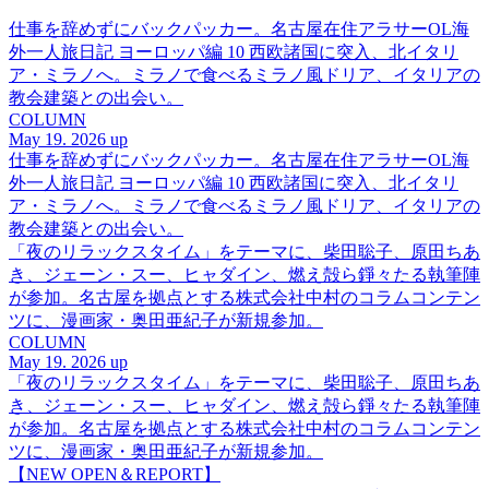
仕事を辞めずにバックパッカー。名古屋在住アラサーOL海
外一人旅日記 ヨーロッパ編 10 西欧諸国に突入、北イタリ
ア・ミラノへ。ミラノで食べるミラノ風ドリア、イタリアの
教会建築との出会い。
COLUMN
May 19. 2026 up
仕事を辞めずにバックパッカー。名古屋在住アラサーOL海
外一人旅日記 ヨーロッパ編 10 西欧諸国に突入、北イタリ
ア・ミラノへ。ミラノで食べるミラノ風ドリア、イタリアの
教会建築との出会い。
「夜のリラックスタイム」をテーマに、柴田聡子、原田ちあ
き、ジェーン・スー、ヒャダイン、燃え殻ら錚々たる執筆陣
が参加。名古屋を拠点とする株式会社中村のコラムコンテン
ツに、漫画家・奥田亜紀子が新規参加。
COLUMN
May 19. 2026 up
「夜のリラックスタイム」をテーマに、柴田聡子、原田ちあ
き、ジェーン・スー、ヒャダイン、燃え殻ら錚々たる執筆陣
が参加。名古屋を拠点とする株式会社中村のコラムコンテン
ツに、漫画家・奥田亜紀子が新規参加。
【NEW OPEN＆REPORT】