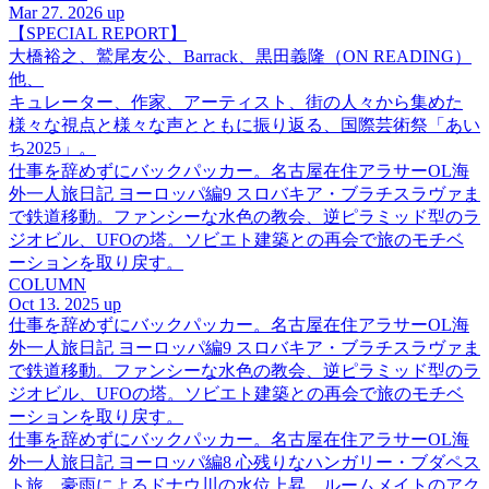
Mar 27. 2026 up
【SPECIAL REPORT】
大橋裕之、鷲尾友公、Barrack、黒田義隆（ON READING）
他、
キュレーター、作家、アーティスト、街の人々から集めた
様々な視点と様々な声とともに振り返る、国際芸術祭「あい
ち2025」。
仕事を辞めずにバックパッカー。名古屋在住アラサーOL海
外一人旅日記 ヨーロッパ編9 スロバキア・ブラチスラヴァま
で鉄道移動。ファンシーな水色の教会、逆ピラミッド型のラ
ジオビル、UFOの塔。ソビエト建築との再会で旅のモチベ
ーションを取り戻す。
COLUMN
Oct 13. 2025 up
仕事を辞めずにバックパッカー。名古屋在住アラサーOL海
外一人旅日記 ヨーロッパ編9 スロバキア・ブラチスラヴァま
で鉄道移動。ファンシーな水色の教会、逆ピラミッド型のラ
ジオビル、UFOの塔。ソビエト建築との再会で旅のモチベ
ーションを取り戻す。
仕事を辞めずにバックパッカー。名古屋在住アラサーOL海
外一人旅日記 ヨーロッパ編8 心残りなハンガリー・ブダペス
ト旅。豪雨によるドナウ川の水位上昇、ルームメイトのアク