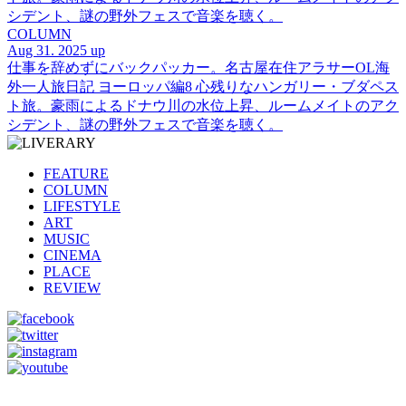
シデント、謎の野外フェスで音楽を聴く。
COLUMN
Aug 31. 2025 up
仕事を辞めずにバックパッカー。名古屋在住アラサーOL海
外一人旅日記 ヨーロッパ編8 心残りなハンガリー・ブダペス
ト旅。豪雨によるドナウ川の水位上昇、ルームメイトのアク
シデント、謎の野外フェスで音楽を聴く。
FEATURE
COLUMN
LIFESTYLE
ART
MUSIC
CINEMA
PLACE
REVIEW