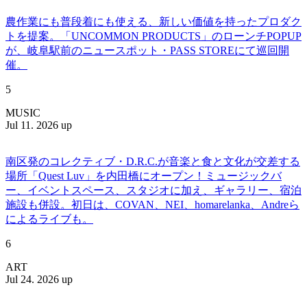
農作業にも普段着にも使える、新しい価値を持ったプロダク
トを提案。「UNCOMMON PRODUCTS」のローンチPOPUP
が、岐阜駅前のニュースポット・PASS STOREにて巡回開
催。
5
MUSIC
Jul 11. 2026 up
南区発のコレクティブ・D.R.C.が⾳楽と⾷と⽂化が交差する
場所「Quest Luv」を内田橋にオープン！ミュージックバ
ー、イベントスペース、スタジオに加え、ギャラリー、宿泊
施設も併設。初日は、COVAN、NEI、homarelanka、Andreら
によるライブも。
6
ART
Jul 24. 2026 up