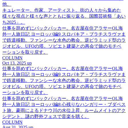
他、
キュレーター、作家、アーティスト、街の人々から集めた
様々な視点と様々な声とともに振り返る、国際芸術祭「あい
ち2025」。
仕事を辞めずにバックパッカー。名古屋在住アラサーOL海
外一人旅日記 ヨーロッパ編9 スロバキア・ブラチスラヴァま
で鉄道移動。ファンシーな水色の教会、逆ピラミッド型のラ
ジオビル、UFOの塔。ソビエト建築との再会で旅のモチベ
ーションを取り戻す。
COLUMN
Oct 13. 2025 up
仕事を辞めずにバックパッカー。名古屋在住アラサーOL海
外一人旅日記 ヨーロッパ編9 スロバキア・ブラチスラヴァま
で鉄道移動。ファンシーな水色の教会、逆ピラミッド型のラ
ジオビル、UFOの塔。ソビエト建築との再会で旅のモチベ
ーションを取り戻す。
仕事を辞めずにバックパッカー。名古屋在住アラサーOL海
外一人旅日記 ヨーロッパ編8 心残りなハンガリー・ブダペス
ト旅。豪雨によるドナウ川の水位上昇、ルームメイトのアク
シデント、謎の野外フェスで音楽を聴く。
COLUMN
Aug 31. 2025 up