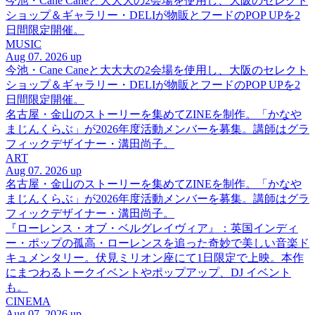
今池・Cane Caneと大大大の2会場を使用し、大阪のセレクト
ショップ＆ギャラリー・DELIが物販とフードのPOP UPを2
日間限定開催。
MUSIC
Aug 07. 2026 up
今池・Cane Caneと大大大の2会場を使用し、大阪のセレクト
ショップ＆ギャラリー・DELIが物販とフードのPOP UPを2
日間限定開催。
名古屋・金山のストーリーを集めてZINEを制作。「かなや
まじんくらぶ」が2026年度活動メンバーを募集。講師はグラ
フィックデザイナー・溝田尚子。
ART
Aug 07. 2026 up
名古屋・金山のストーリーを集めてZINEを制作。「かなや
まじんくらぶ」が2026年度活動メンバーを募集。講師はグラ
フィックデザイナー・溝田尚子。
『ローレンス・オブ・ベルグレイヴィア』：英国インディ
ー・ポップの孤高・ローレンスを追った奇妙で美しい音楽ド
キュメンタリー。伏見ミリオン座にて1日限定で上映。本作
にまつわるトークイベントやポップアップ、DJ イベント
も。
CINEMA
Aug 07. 2026 up