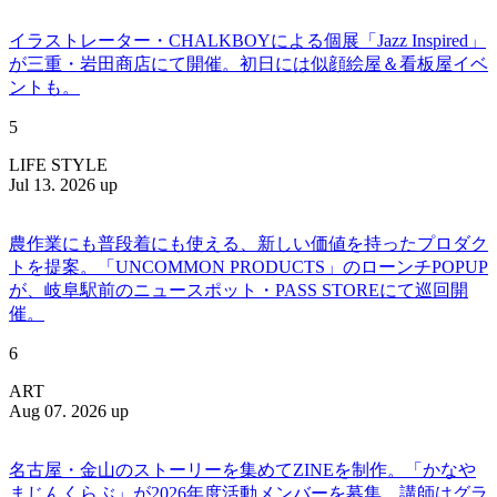
イラストレーター・CHALKBOYによる個展「Jazz Inspired」
が三重・岩田商店にて開催。初日には似顔絵屋＆看板屋イベ
ントも。
5
LIFE STYLE
Jul 13. 2026 up
農作業にも普段着にも使える、新しい価値を持ったプロダク
トを提案。「UNCOMMON PRODUCTS」のローンチPOPUP
が、岐阜駅前のニュースポット・PASS STOREにて巡回開
催。
6
ART
Aug 07. 2026 up
名古屋・金山のストーリーを集めてZINEを制作。「かなや
まじんくらぶ」が2026年度活動メンバーを募集。講師はグラ