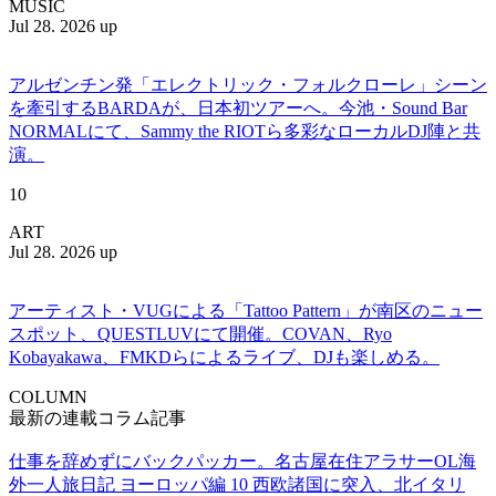
MUSIC
Jul 28. 2026 up
アルゼンチン発「エレクトリック・フォルクローレ」シーン
を牽引するBARDAが、日本初ツアーへ。今池・Sound Bar
NORMALにて、Sammy the RIOTら多彩なローカルDJ陣と共
演。
10
ART
Jul 28. 2026 up
アーティスト・VUGによる「Tattoo Pattern」が南区のニュー
スポット、QUESTLUVにて開催。COVAN、Ryo
Kobayakawa、FMKDらによるライブ、DJも楽しめる。
COLUMN
最新の連載コラム記事
仕事を辞めずにバックパッカー。名古屋在住アラサーOL海
外一人旅日記 ヨーロッパ編 10 西欧諸国に突入、北イタリ