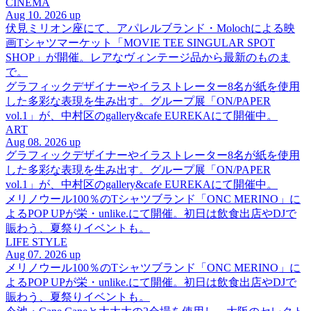
CINEMA
Aug 10. 2026 up
伏見ミリオン座にて、アパレルブランド・Molochによる映
画Tシャツマーケット「MOVIE TEE SINGULAR SPOT
SHOP」が開催。レアなヴィンテージ品から最新のものま
で。
グラフィックデザイナーやイラストレーター8名が紙を使用
した多彩な表現を生み出す。グループ展「ON/PAPER
vol.1」が、中村区のgallery&cafe EUREKAにて開催中。
ART
Aug 08. 2026 up
グラフィックデザイナーやイラストレーター8名が紙を使用
した多彩な表現を生み出す。グループ展「ON/PAPER
vol.1」が、中村区のgallery&cafe EUREKAにて開催中。
メリノウール100％のTシャツブランド「ONC MERINO」に
よるPOP UPが栄・unlike.にて開催。初日は飲食出店やDJで
賑わう、夏祭りイベントも。
LIFE STYLE
Aug 07. 2026 up
メリノウール100％のTシャツブランド「ONC MERINO」に
よるPOP UPが栄・unlike.にて開催。初日は飲食出店やDJで
賑わう、夏祭りイベントも。