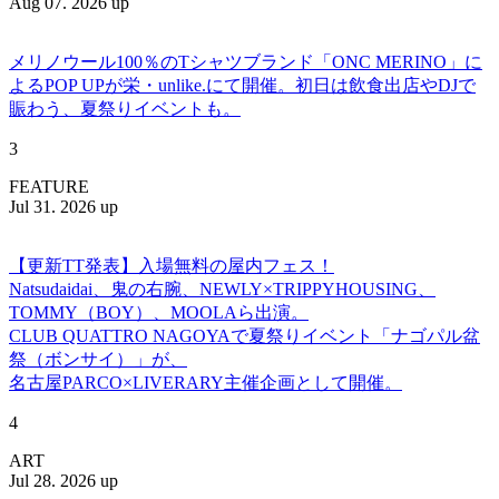
Aug 07. 2026 up
メリノウール100％のTシャツブランド「ONC MERINO」に
よるPOP UPが栄・unlike.にて開催。初日は飲食出店やDJで
賑わう、夏祭りイベントも。
3
FEATURE
Jul 31. 2026 up
【更新TT発表】入場無料の屋内フェス！
Natsudaidai、鬼の右腕、NEWLY×TRIPPYHOUSING、
TOMMY（BOY）、MOOLAら出演。
CLUB QUATTRO NAGOYAで夏祭りイベント「ナゴパル盆
祭（ボンサイ）」が、
名古屋PARCO×LIVERARY主催企画として開催。
4
ART
Jul 28. 2026 up