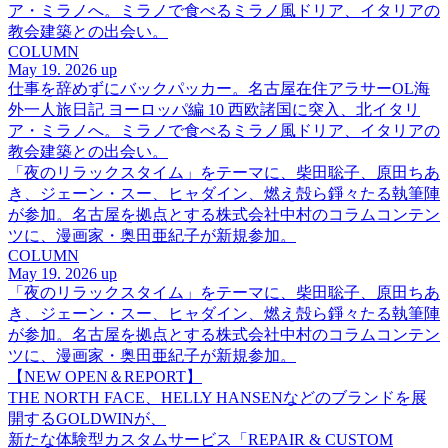
ア・ミラノへ。ミラノで食べるミラノ風ドリア、イタリアの
教会建築との出会い。
COLUMN
May 19. 2026 up
仕事を辞めずにバックパッカー。名古屋在住アラサーOL海
外一人旅日記 ヨーロッパ編 10 西欧諸国に突入、北イタリ
ア・ミラノへ。ミラノで食べるミラノ風ドリア、イタリアの
教会建築との出会い。
「夜のリラックスタイム」をテーマに、柴田聡子、原田ちあ
き、ジェーン・スー、ヒャダイン、燃え殻ら錚々たる執筆陣
が参加。名古屋を拠点とする株式会社中村のコラムコンテン
ツに、漫画家・奥田亜紀子が新規参加。
COLUMN
May 19. 2026 up
「夜のリラックスタイム」をテーマに、柴田聡子、原田ちあ
き、ジェーン・スー、ヒャダイン、燃え殻ら錚々たる執筆陣
が参加。名古屋を拠点とする株式会社中村のコラムコンテン
ツに、漫画家・奥田亜紀子が新規参加。
【NEW OPEN＆REPORT】
THE NORTH FACE、HELLY HANSENなどのブランドを展
開するGOLDWINが、
新たな体験型カスタムサービス「REPAIR & CUSTOM