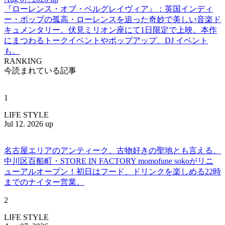
『ローレンス・オブ・ベルグレイヴィア』：英国インディ
ー・ポップの孤高・ローレンスを追った奇妙で美しい音楽ド
キュメンタリー。伏見ミリオン座にて1日限定で上映。本作
にまつわるトークイベントやポップアップ、DJ イベント
も。
RANKING
今読まれている記事
1
LIFE STYLE
Jul 12. 2026 up
名古屋エリアのアンティーク、古物好きの聖地とも言える、
中川区百船町・STORE IN FACTORY momofune sokoがリニ
ューアルオープン！初日はフード、ドリンクを楽しめる22時
までのナイター営業。
2
LIFE STYLE