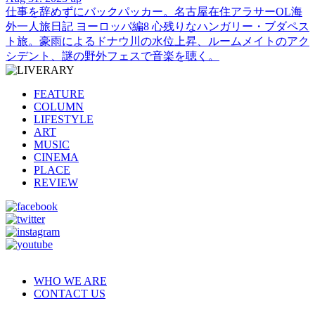
仕事を辞めずにバックパッカー。名古屋在住アラサーOL海
外一人旅日記 ヨーロッパ編8 心残りなハンガリー・ブダペス
ト旅。豪雨によるドナウ川の水位上昇、ルームメイトのアク
シデント、謎の野外フェスで音楽を聴く。
FEATURE
COLUMN
LIFESTYLE
ART
MUSIC
CINEMA
PLACE
REVIEW
WHO WE ARE
CONTACT US