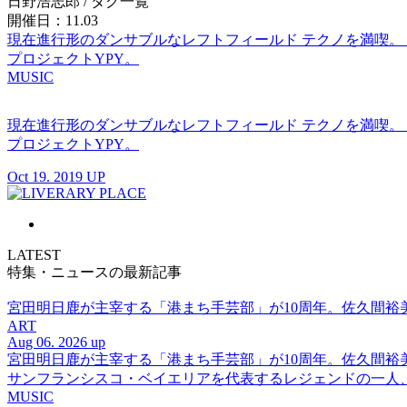
日野浩志郎
/ タグ一覧
開催日：11.03
現在進行形のダンサブルなレフトフィールド テクノを満喫。ド
プロジェクトYPY。
MUSIC
現在進行形のダンサブルなレフトフィールド テクノを満喫。ド
プロジェクトYPY。
Oct 19. 2019 UP
LATEST
特集・ニュースの最新記事
宮田明日鹿が主宰する「港まち手芸部」が10周年。佐久間
ART
Aug 06. 2026 up
宮田明日鹿が主宰する「港まち手芸部」が10周年。佐久間
サンフランシスコ・ベイエリアを代表するレジェンドの一人、DJ 
MUSIC