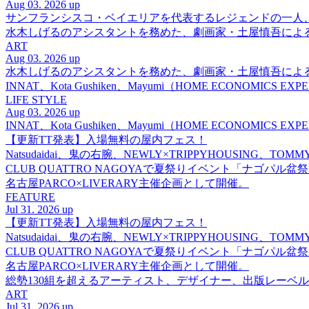
Aug 03. 2026 up
サンフランシスコ・ベイエリアを代表するレジェンドの一人、DJ 
水木しげるのアシスタントを務めた、劇画家・土屋慎吾によ
ART
Aug 03. 2026 up
水木しげるのアシスタントを務めた、劇画家・土屋慎吾によ
INNAT、Kota Gushiken、Mayumi（HOME ECONOM
LIFE STYLE
Aug 03. 2026 up
INNAT、Kota Gushiken、Mayumi（HOME ECONOM
【更新TT発表】入場無料の屋内フェス！
Natsudaidai、鬼の右腕、NEWLY×TRIPPYHOUSING、T
CLUB QUATTRO NAGOYAで夏祭りイベント「ナゴパル
名古屋PARCO×LIVERARY主催企画として開催。
FEATURE
Jul 31. 2026 up
【更新TT発表】入場無料の屋内フェス！
Natsudaidai、鬼の右腕、NEWLY×TRIPPYHOUSING、T
CLUB QUATTRO NAGOYAで夏祭りイベント「ナゴパル
名古屋PARCO×LIVERARY主催企画として開催。
総勢130組を超えるアーティスト、デザイナー、出版レーベル
ART
Jul 31. 2026 up