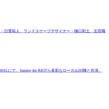
家・日置拓人、ランドスケープデザイナー・樋口彩土、左官職
にて、Sammy the RIOTら多彩なローカルDJ陣と共演。