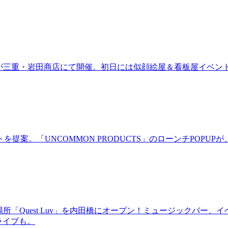
ired」が三重・岩田商店にて開催。初日には似顔絵屋＆看板屋イベン
。「UNCOMMON PRODUCTS」のローンチPOPUPが、
場所「Quest Luv」を内田橋にオープン！ミュージックバ
るライブも。