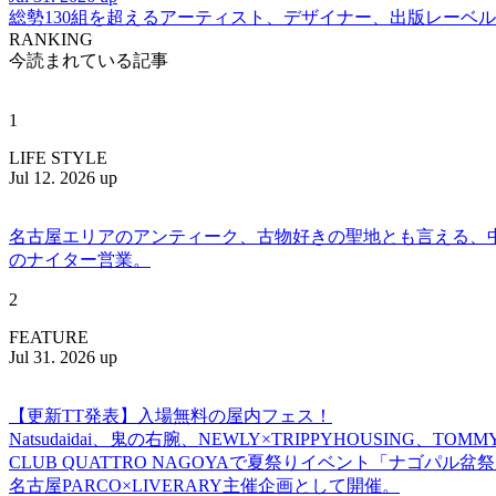
総勢130組を超えるアーティスト、デザイナー、出版レーベル
RANKING
今読まれている記事
1
LIFE STYLE
Jul 12. 2026 up
名古屋エリアのアンティーク、古物好きの聖地とも言える、中川区百船
のナイター営業。
2
FEATURE
Jul 31. 2026 up
【更新TT発表】入場無料の屋内フェス！
Natsudaidai、鬼の右腕、NEWLY×TRIPPYHOUSING、T
CLUB QUATTRO NAGOYAで夏祭りイベント「ナゴパル
名古屋PARCO×LIVERARY主催企画として開催。