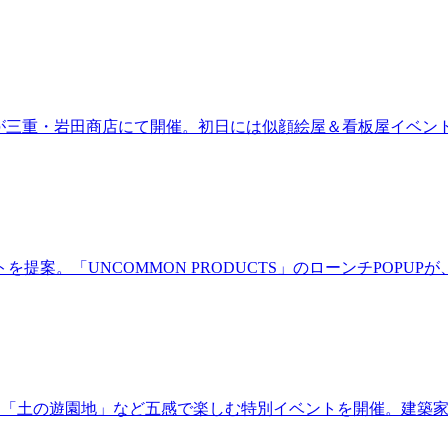
ired」が三重・岩田商店にて開催。初日には似顔絵屋＆看板屋イベン
。「UNCOMMON PRODUCTS」のローンチPOPUPが、
年！「土の遊園地」など五感で楽しむ特別イベントを開催。建築