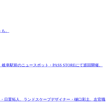
トも。
岐阜駅前のニュースポット・PASS STOREにて巡回開催。
家・日置拓人、ランドスケープデザイナー・樋口彩土、左官職