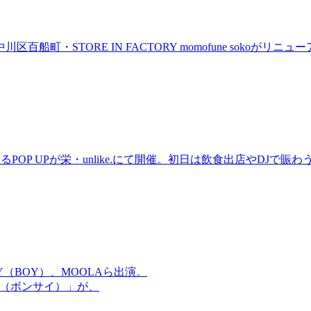
町・STORE IN FACTORY momofune sokoが
るPOP UPが栄・unlike.にて開催。初日は飲食出店やDJで
OMMY（BOY）、MOOLAら出演。
盆祭（ボンサイ）」が、