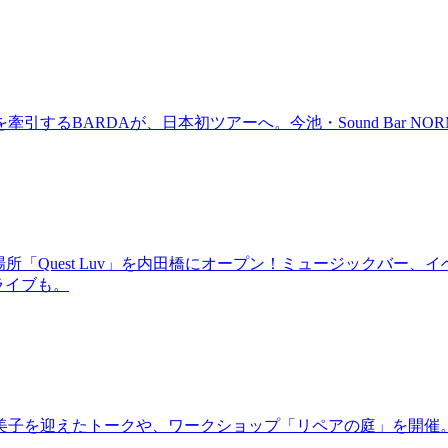
BARDAが、日本初ツアーへ。今池・Sound Bar NORMAL
場所「Quest Luv」を内田橋にオープン！ミュージックバ
るライブも。
裕美子を迎えたトークや、ワークショップ「リペアの庭」を開催