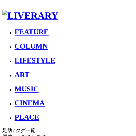
FEATURE
COLUMN
LIFESTYLE
ART
MUSIC
CINEMA
PLACE
足助
/ タグ一覧