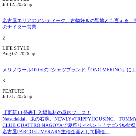
Jul 12. 2026 up
名古屋エリアのアンティーク、古物好きの聖地とも言える、中川区百船
のナイター営業。
2
LIFE STYLE
Aug 07. 2026 up
メリノウール100％のTシャツブランド「ONC MERINO」によ
3
FEATURE
Jul 31. 2026 up
【更新TT発表】入場無料の屋内フェス！
Natsudaidai、鬼の右腕、NEWLY×TRIPPYHOUSING、T
CLUB QUATTRO NAGOYAで夏祭りイベント「ナゴパル
名古屋PARCO×LIVERARY主催企画として開催。