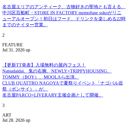
名古屋エリアのアンティーク、古物好きの聖地とも言える、
中川区百船町・STORE IN FACTORY momofune sokoがリニ
ューアルオープン！初日はフード、ドリンクを楽しめる22時
までのナイター営業。
2
FEATURE
Jul 31. 2026 up
【更新TT発表】入場無料の屋内フェス！
Natsudaidai、鬼の右腕、NEWLY×TRIPPYHOUSING、
TOMMY（BOY）、MOOLAら出演。
CLUB QUATTRO NAGOYAで夏祭りイベント「ナゴパル盆
祭（ボンサイ）」が、
名古屋PARCO×LIVERARY主催企画として開催。
3
ART
Jul 28. 2026 up