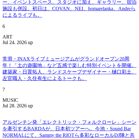
ー、イベントスペース、スタジオに加え、ギャラリー、宿泊
施設も併設。初日は、COVAN、NEI、homarelanka、Andreら
によるライブも。
6
ART
Jul 24. 2026 up
常滑・INAXライブミュージアムがグランドオープン20周
年！「土の遊園地」など五感で楽しむ特別イベントを開催。
建築家・日置拓人、ランドスケープデザイナー・樋口彩土、
左官職人・久住有生によるトークも。
7
MUSIC
Jul 28. 2026 up
アルゼンチン発「エレクトリック・フォルクローレ」シーン
を牽引するBARDAが、日本初ツアーへ。今池・Sound Bar
NORMALにて、Sammy the RIOTら多彩なローカルDJ陣と共