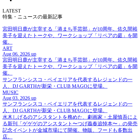
LATEST
特集・ニュースの最新記事
宮田明日鹿が主宰する「港まち手芸部」が10周年。佐久間裕
美子を迎えたトークや、ワークショップ「リペアの庭」を開
催。
ART
Aug 06. 2026 up
宮田明日鹿が主宰する「港まち手芸部」が10周年。佐久間裕
美子を迎えたトークや、ワークショップ「リペアの庭」を開
催。
サンフランシスコ・ベイエリアを代表するレジェンドの一
人、DJ GARTHが新栄・CLUB MAGOに登場。
MUSIC
Aug 03. 2026 up
サンフランシスコ・ベイエリアを代表するレジェンドの一
人、DJ GARTHが新栄・CLUB MAGOに登場。
水木しげるのアシスタントを務めた、劇画家・土屋慎吾によ
る新刊「ゲゲゲのアシスタント〜つげ義春追悼本〜」の発売
記念イベントが金城市場にて開催。物販、フードも多数出
店。