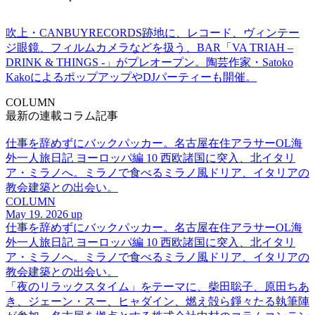
吹上・CANBUYRECORDS跡地に、レコード、ヴィンテー
ジ眼鏡、フィルムカメラなどを扱う、BAR「VA TRIAH –
DRINK & THINGS -」がプレオープン。陶芸作家・Satoko
KakoによるポップアップやDJパーティーも開催。
COLUMN
最新の連載コラム記事
仕事を辞めずにバックパッカー。名古屋在住アラサーOL海
外一人旅日記 ヨーロッパ編 10 西欧諸国に突入、北イタリ
ア・ミラノへ。ミラノで食べるミラノ風ドリア、イタリアの
教会建築との出会い。
COLUMN
May 19. 2026 up
仕事を辞めずにバックパッカー。名古屋在住アラサーOL海
外一人旅日記 ヨーロッパ編 10 西欧諸国に突入、北イタリ
ア・ミラノへ。ミラノで食べるミラノ風ドリア、イタリアの
教会建築との出会い。
「夜のリラックスタイム」をテーマに、柴田聡子、原田ちあ
き、ジェーン・スー、ヒャダイン、燃え殻ら錚々たる執筆陣