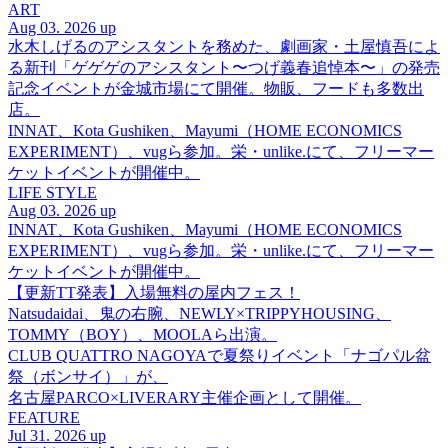
ART
Aug 03. 2026 up
水木しげるのアシスタントを務めた、劇画家・土屋慎吾によ
る新刊「ゲゲゲのアシスタント〜つげ義春追悼本〜」の発売
記念イベントが金城市場にて開催。物販、フードも多数出
店。
INNAT、Kota Gushiken、Mayumi（HOME ECONOMICS
EXPERIMENT）、vugら参加。栄・unlike.にて、フリーマー
ケットイベントが開催中。
LIFE STYLE
Aug 03. 2026 up
INNAT、Kota Gushiken、Mayumi（HOME ECONOMICS
EXPERIMENT）、vugら参加。栄・unlike.にて、フリーマー
ケットイベントが開催中。
【更新TT発表】入場無料の屋内フェス！
Natsudaidai、鬼の右腕、NEWLY×TRIPPYHOUSING、
TOMMY（BOY）、MOOLAら出演。
CLUB QUATTRO NAGOYAで夏祭りイベント「ナゴパル盆
祭（ボンサイ）」が、
名古屋PARCO×LIVERARY主催企画として開催。
FEATURE
Jul 31. 2026 up