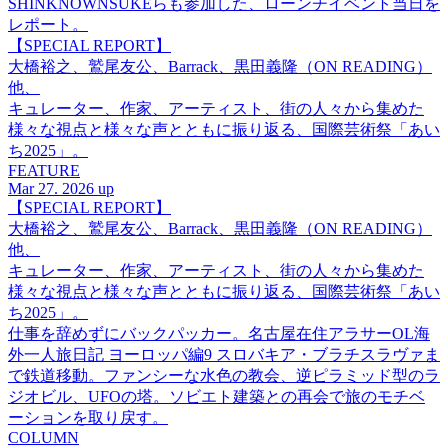
SHINKNOWNSUKEらも参加した、ローンチイベント当日を
レポート。
【SPECIAL REPORT】
大橋裕之、鷲尾友公、Barrack、黒田義隆（ON READING）
他、
キュレーター、作家、アーティスト、街の人々から集めた
様々な視点と様々な声とともに振り返る、国際芸術祭「あい
ち2025」。
FEATURE
Mar 27. 2026 up
【SPECIAL REPORT】
大橋裕之、鷲尾友公、Barrack、黒田義隆（ON READING）
他、
キュレーター、作家、アーティスト、街の人々から集めた
様々な視点と様々な声とともに振り返る、国際芸術祭「あい
ち2025」。
仕事を辞めずにバックパッカー。名古屋在住アラサーOL海
外一人旅日記 ヨーロッパ編9 スロバキア・ブラチスラヴァま
で鉄道移動。ファンシーな水色の教会、逆ピラミッド型のラ
ジオビル、UFOの塔。ソビエト建築との再会で旅のモチベ
ーションを取り戻す。
COLUMN