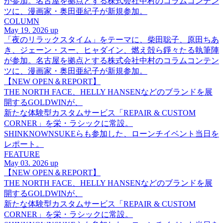
が参加。名古屋を拠点とする株式会社中村のコラムコンテン
ツに、漫画家・奥田亜紀子が新規参加。
COLUMN
May 19. 2026 up
「夜のリラックスタイム」をテーマに、柴田聡子、原田ちあ
き、ジェーン・スー、ヒャダイン、燃え殻ら錚々たる執筆陣
が参加。名古屋を拠点とする株式会社中村のコラムコンテン
ツに、漫画家・奥田亜紀子が新規参加。
【NEW OPEN＆REPORT】
THE NORTH FACE、HELLY HANSENなどのブランドを展
開するGOLDWINが、
新たな体験型カスタムサービス「REPAIR & CUSTOM
CORNER」を栄・ラシックに常設。
SHINKNOWNSUKEらも参加した、ローンチイベント当日を
レポート。
FEATURE
May 03. 2026 up
【NEW OPEN＆REPORT】
THE NORTH FACE、HELLY HANSENなどのブランドを展
開するGOLDWINが、
新たな体験型カスタムサービス「REPAIR & CUSTOM
CORNER」を栄・ラシックに常設。