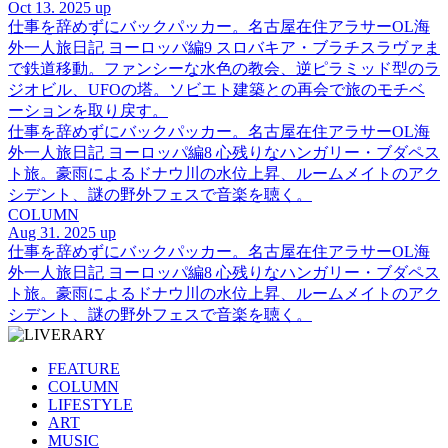
Oct 13. 2025 up
仕事を辞めずにバックパッカー。名古屋在住アラサーOL海
外一人旅日記 ヨーロッパ編9 スロバキア・ブラチスラヴァま
で鉄道移動。ファンシーな水色の教会、逆ピラミッド型のラ
ジオビル、UFOの塔。ソビエト建築との再会で旅のモチベ
ーションを取り戻す。
仕事を辞めずにバックパッカー。名古屋在住アラサーOL海
外一人旅日記 ヨーロッパ編8 心残りなハンガリー・ブダペス
ト旅。豪雨によるドナウ川の水位上昇、ルームメイトのアク
シデント、謎の野外フェスで音楽を聴く。
COLUMN
Aug 31. 2025 up
仕事を辞めずにバックパッカー。名古屋在住アラサーOL海
外一人旅日記 ヨーロッパ編8 心残りなハンガリー・ブダペス
ト旅。豪雨によるドナウ川の水位上昇、ルームメイトのアク
シデント、謎の野外フェスで音楽を聴く。
FEATURE
COLUMN
LIFESTYLE
ART
MUSIC