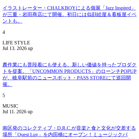
イラストレーター・CHALKBOYによる個展「Jazz Inspired」
が三重・岩田商店にて開催。初日には似顔絵屋＆看板屋イベ
ントも。
4
LIFE STYLE
Jul 13. 2026 up
農作業にも普段着にも使える、新しい価値を持ったプロダク
トを提案。「UNCOMMON PRODUCTS」のローンチPOPUP
が、岐阜駅前のニュースポット・PASS STOREにて巡回開
催。
5
MUSIC
Jul 11. 2026 up
南区発のコレクティブ・D.R.C.が⾳楽と⾷と⽂化が交差する
場所「Quest Luv」を内田橋にオープン！ミュージックバ