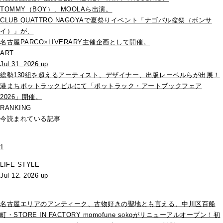
TOMMY（BOY）、MOOLAら出演。
CLUB QUATTRO NAGOYAで夏祭りイベント「ナゴパル盆祭（ボンサ
イ）」が、
名古屋PARCO×LIVERARY主催企画として開催。
ART
Jul 31. 2026 up
総勢130組を超えるアーティスト、デザイナー、出版レーベルらが出展！
港まちポットラックビルにて「ポットラック・アートブックフェア
2026」開催。
RANKING
今読まれている記事
1
LIFE STYLE
Jul 12. 2026 up
名古屋エリアのアンティーク、古物好きの聖地とも言える、中川区百船
町・STORE IN FACTORY momofune sokoがリニューアルオープン！初