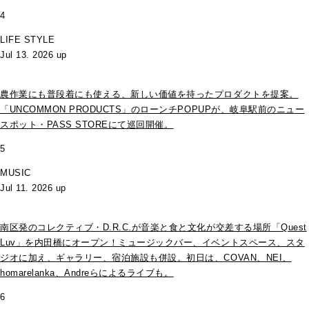
4
LIFE STYLE
Jul 13. 2026 up
農作業にも普段着にも使える、新しい価値を持ったプロダクトを提案。
「UNCOMMON PRODUCTS」のローンチPOPUPが、岐阜駅前のニュー
スポット・PASS STOREにて巡回開催。
5
MUSIC
Jul 11. 2026 up
南区発のコレクティブ・D.R.C.が⾳楽と⾷と⽂化が交差する場所「Quest
Luv」を内田橋にオープン！ミュージックバー、イベントスペース、スタ
ジオに加え、ギャラリー、宿泊施設も併設。初日は、COVAN、NEI、
homarelanka、Andreらによるライブも。
6