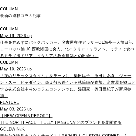
COLUMN
最新の連載コラム記事
COLUMN
May 19. 2026 up
仕事を辞めずにバックパッカー。名古屋在住アラサーOL海外一人旅日記
ヨーロッパ編 10 西欧諸国に突入、北イタリア・ミラノへ。ミラノで食べ
るミラノ風ドリア、イタリアの教会建築との出会い。
COLUMN
May 19. 2026 up
「夜のリラックスタイム」をテーマに、柴田聡子、原田ちあき、ジェー
ン・スー、ヒャダイン、燃え殻ら錚々たる執筆陣が参加。名古屋を拠点と
する株式会社中村のコラムコンテンツに、漫画家・奥田亜紀子が新規参
加。
FEATURE
May 03. 2026 up
【NEW OPEN＆REPORT】
THE NORTH FACE、HELLY HANSENなどのブランドを展開する
GOLDWINが、
新たな体験型カスタムサービス「REPAIR & CUSTOM CORNER」を