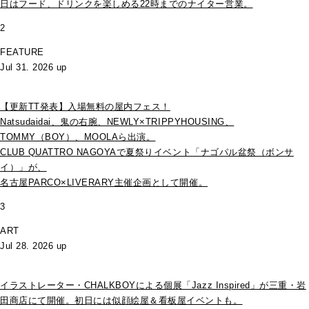
日はフード、ドリンクを楽しめる22時までのナイター営業。
2
FEATURE
Jul 31. 2026 up
【更新TT発表】入場無料の屋内フェス！
Natsudaidai、鬼の右腕、NEWLY×TRIPPYHOUSING、
TOMMY（BOY）、MOOLAら出演。
CLUB QUATTRO NAGOYAで夏祭りイベント「ナゴパル盆祭（ボンサ
イ）」が、
名古屋PARCO×LIVERARY主催企画として開催。
3
ART
Jul 28. 2026 up
イラストレーター・CHALKBOYによる個展「Jazz Inspired」が三重・岩
田商店にて開催。初日には似顔絵屋＆看板屋イベントも。