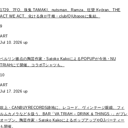
1729、7FO、珠鬼 TAMAKI、nutsman、Ramza、狂欒 Kyōran、THE
ACT WE ACT、化ける身が千種・club(O)Utoposに集結。
9
ART
Jul 10. 2026 up
ベルリン拠点の陶芸作家・Satoko KakoによるPOPUPが今池・NU
TRIAHにて開催。コラボTシャツも。
10
ART
Jul 17. 2026 up
吹上・CANBUYRECORDS跡地に、レコード、ヴィンテージ眼鏡、フィ
ルムカメラなどを扱う、BAR「VA TRIAH – DRINK & THINGS -」がプレ
オープン。陶芸作家・Satoko KakoによるポップアップやDJパーティー
も開催。