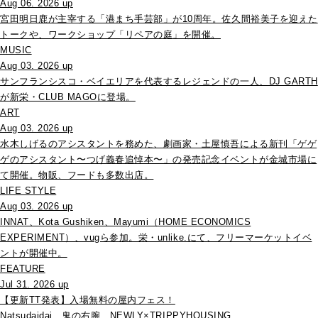
Aug 06. 2026 up
宮田明日鹿が主宰する「港まち手芸部」が10周年。佐久間裕美子を迎えた
トークや、ワークショップ「リペアの庭」を開催。
MUSIC
Aug 03. 2026 up
サンフランシスコ・ベイエリアを代表するレジェンドの一人、DJ GARTH
が新栄・CLUB MAGOに登場。
ART
Aug 03. 2026 up
水木しげるのアシスタントを務めた、劇画家・土屋慎吾による新刊「ゲゲ
ゲのアシスタント〜つげ義春追悼本〜」の発売記念イベントが金城市場に
て開催。物販、フードも多数出店。
LIFE STYLE
Aug 03. 2026 up
INNAT、Kota Gushiken、Mayumi（HOME ECONOMICS
EXPERIMENT）、vugら参加。栄・unlike.にて、フリーマーケットイベ
ントが開催中。
FEATURE
Jul 31. 2026 up
【更新TT発表】入場無料の屋内フェス！
Natsudaidai、鬼の右腕、NEWLY×TRIPPYHOUSING、