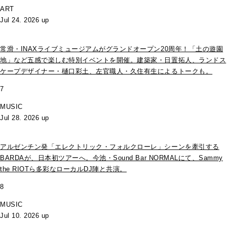
ART
Jul 24. 2026 up
常滑・INAXライブミュージアムがグランドオープン20周年！「土の遊園
地」など五感で楽しむ特別イベントを開催。建築家・日置拓人、ランドス
ケープデザイナー・樋口彩土、左官職人・久住有生によるトークも。
7
MUSIC
Jul 28. 2026 up
アルゼンチン発「エレクトリック・フォルクローレ」シーンを牽引する
BARDAが、日本初ツアーへ。今池・Sound Bar NORMALにて、Sammy
the RIOTら多彩なローカルDJ陣と共演。
8
MUSIC
Jul 10. 2026 up