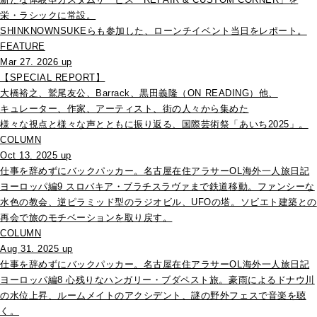
栄・ラシックに常設。
SHINKNOWNSUKEらも参加した、ローンチイベント当日をレポート。
FEATURE
Mar 27. 2026 up
【SPECIAL REPORT】
大橋裕之、鷲尾友公、Barrack、黒田義隆（ON READING）他、
キュレーター、作家、アーティスト、街の人々から集めた
様々な視点と様々な声とともに振り返る、国際芸術祭「あいち2025」。
COLUMN
Oct 13. 2025 up
仕事を辞めずにバックパッカー。名古屋在住アラサーOL海外一人旅日記
ヨーロッパ編9 スロバキア・ブラチスラヴァまで鉄道移動。ファンシーな
水色の教会、逆ピラミッド型のラジオビル、UFOの塔。ソビエト建築との
再会で旅のモチベーションを取り戻す。
COLUMN
Aug 31. 2025 up
仕事を辞めずにバックパッカー。名古屋在住アラサーOL海外一人旅日記
ヨーロッパ編8 心残りなハンガリー・ブダペスト旅。豪雨によるドナウ川
の水位上昇、ルームメイトのアクシデント、謎の野外フェスで音楽を聴
く。