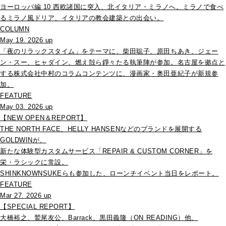
ヨーロッパ編 10 西欧諸国に突入、北イタリア・ミラノへ。ミラノで食べ
るミラノ風ドリア、イタリアの教会建築との出会い。
COLUMN
May 19. 2026 up
「夜のリラックスタイム」をテーマに、柴田聡子、原田ちあき、ジェー
ン・スー、ヒャダイン、燃え殻ら錚々たる執筆陣が参加。名古屋を拠点と
する株式会社中村のコラムコンテンツに、漫画家・奥田亜紀子が新規参
加。
FEATURE
May 03. 2026 up
【NEW OPEN＆REPORT】
THE NORTH FACE、HELLY HANSENなどのブランドを展開する
GOLDWINが、
新たな体験型カスタムサービス「REPAIR & CUSTOM CORNER」を
栄・ラシックに常設。
SHINKNOWNSUKEらも参加した、ローンチイベント当日をレポート。
FEATURE
Mar 27. 2026 up
【SPECIAL REPORT】
大橋裕之、鷲尾友公、Barrack、黒田義隆（ON READING）他、