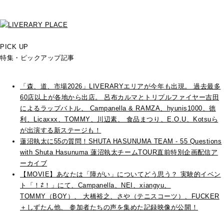
PICK UP
特集・ピックアップ記事
「森、道、市場2026」LIVERARYエリアが今年も出現。 過去最多
60店以上が各地から出店。 呂布カルマとトリプルファイヤー吉田
によるラップバトル、 Campanella & RAMZA、hyunis1000、徳
利、Licaxxx、TOMMY、川辺素、 食品まつり、E.O.U、Kotsuら
が出演する新ステージも！
蓮沼執太に55の質問！SHUTA HASUNUMA TEAM - 55 Questions
with Shuta Hasunuma 蓮沼執太チームTOUR直前特別企画配信ア
ーカイブ
【MOVIE】あなたは「障がい」についてどう思う？ 実験的イベン
ト「！⇄！」にて、Campanella、NEI、xiangyu、
TOMMY（BOY）、 大橋裕之、さや（テニスコーツ）、FUCKER
＋しずたん他、 参加者たちの声を集めた記録映像が公開！