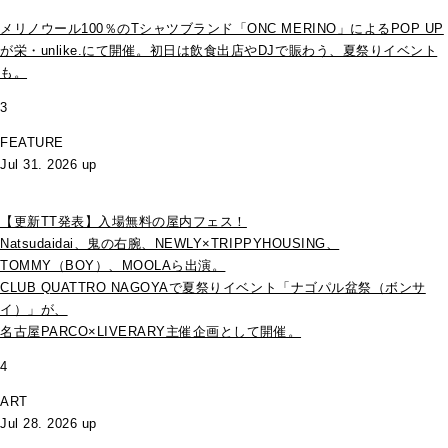
メリノウール100％のTシャツブランド「ONC MERINO」によるPOP UP
が栄・unlike.にて開催。初日は飲食出店やDJで賑わう、夏祭りイベント
も。
3
FEATURE
Jul 31. 2026 up
【更新TT発表】入場無料の屋内フェス！
Natsudaidai、鬼の右腕、NEWLY×TRIPPYHOUSING、
TOMMY（BOY）、MOOLAら出演。
CLUB QUATTRO NAGOYAで夏祭りイベント「ナゴパル盆祭（ボンサ
イ）」が、
名古屋PARCO×LIVERARY主催企画として開催。
4
ART
Jul 28. 2026 up