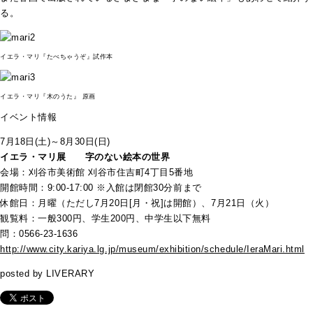
る。
イエラ・マリ『たべちゃうぞ』試作本
イエラ・マリ『木のうた』 原画
イベント情報
7月18日(土)～8月30日(日)
イエラ・マリ展 字のない絵本の世界
会場：刈谷市美術館 刈谷市住吉町4丁目5番地
開館時間：9:00-17:00 ※入館は閉館30分前まで
休館日：月曜（ただし7月20日[月・祝]は開館）、7月21日（火）
観覧料：一般300円、学生200円、中学生以下無料
問：0566-23-1636
http://www.city.kariya.lg.jp/museum/exhibition/schedule/IeraMari.html
posted by LIVERARY