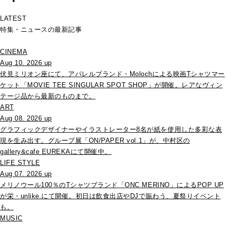
LATEST
特集・ニュースの最新記事
CINEMA
Aug 10. 2026 up
伏見ミリオン座にて、アパレルブランド・Molochによる映画Tシャツマー
ケット「MOVIE TEE SINGULAR SPOT SHOP」が開催。レアなヴィン
テージ品から最新のものまで。
ART
Aug 08. 2026 up
グラフィックデザイナーやイラストレーター8名が紙を使用した多彩な表
現を生み出す。グループ展「ON/PAPER vol.1」が、中村区の
gallery&cafe EUREKAにて開催中。
LIFE STYLE
Aug 07. 2026 up
メリノウール100％のTシャツブランド「ONC MERINO」によるPOP UP
が栄・unlike.にて開催。初日は飲食出店やDJで賑わう、夏祭りイベント
も。
MUSIC