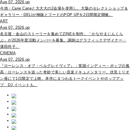
Aug 07. 2026 up
今池・Cane Caneと大大大の2会場を使用し、大阪のセレクトショップ＆
ギャラリー・DELIが物販とフードのPOP UPを2日間限定開催。
ART
Aug 07. 2026 up
名古屋・金山のストーリーを集めてZINEを制作。「かなやまじんくら
ぶ」が2026年度活動メンバーを募集。講師はグラフィックデザイナー・
溝田尚子。
CINEMA
Aug 07. 2026 up
『ローレンス・オブ・ベルグレイヴィア』：英国インディー・ポップの孤
高・ローレンスを追った奇妙で美しい音楽ドキュメンタリー。伏見ミリオ
ン座にて1日限定で上映。本作にまつわるトークイベントやポップアッ
プ、DJ イベントも。