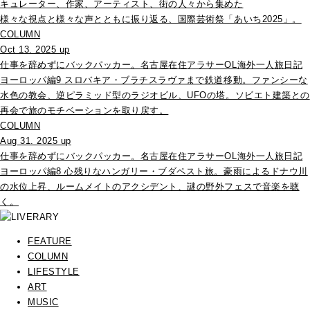
キュレーター、作家、アーティスト、街の人々から集めた
様々な視点と様々な声とともに振り返る、国際芸術祭「あいち2025」。
COLUMN
Oct 13. 2025 up
仕事を辞めずにバックパッカー。名古屋在住アラサーOL海外一人旅日記
ヨーロッパ編9 スロバキア・ブラチスラヴァまで鉄道移動。ファンシーな
水色の教会、逆ピラミッド型のラジオビル、UFOの塔。ソビエト建築との
再会で旅のモチベーションを取り戻す。
COLUMN
Aug 31. 2025 up
仕事を辞めずにバックパッカー。名古屋在住アラサーOL海外一人旅日記
ヨーロッパ編8 心残りなハンガリー・ブダペスト旅。豪雨によるドナウ川
の水位上昇、ルームメイトのアクシデント、謎の野外フェスで音楽を聴
く。
FEATURE
COLUMN
LIFESTYLE
ART
MUSIC