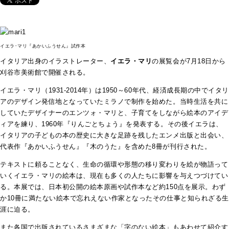
イエラ･マリ『あかいふうせん』試作本
イタリア出身のイラストレーター、
イエラ・マリ
の展覧会が7月18日から
刈谷市美術館で開催される。
イエラ・マリ（1931‐2014年）は1950～60年代、経済成長期の中でイタリ
アのデザイン発信地となっていたミラノで制作を始めた。当時生活を共に
していたデザイナーのエンツォ・マリと、子育てをしながら絵本のアイデ
ィアを練り、1960年『りんごとちょう』を発表する。その後イエラは、
イタリアの子どもの本の歴史に大きな足跡を残したエンメ出版と出会い、
代表作『あかいふうせん』『木のうた』を含めた8冊が刊行された。
テキストに頼ることなく、生命の循環や形態の移り変わりを絵が物語って
いくイエラ・マリの絵本は、現在も多くの人たちに影響を与えつづけてい
る。本展では、日本初公開の絵本原画や試作本など約150点を展示。わず
か10冊に満たない絵本で忘れえない作家となったその仕事と知られざる生
涯に迫る。
また各国で出版されているさまざまな「字のない絵本」もあわせて紹介す