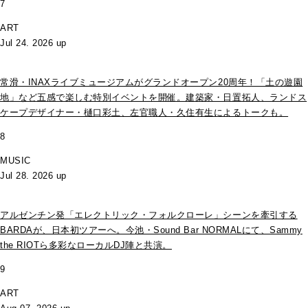
7
ART
Jul 24. 2026 up
常滑・INAXライブミュージアムがグランドオープン20周年！「土の遊園
地」など五感で楽しむ特別イベントを開催。建築家・日置拓人、ランドス
ケープデザイナー・樋口彩土、左官職人・久住有生によるトークも。
8
MUSIC
Jul 28. 2026 up
アルゼンチン発「エレクトリック・フォルクローレ」シーンを牽引する
BARDAが、日本初ツアーへ。今池・Sound Bar NORMALにて、Sammy
the RIOTら多彩なローカルDJ陣と共演。
9
ART